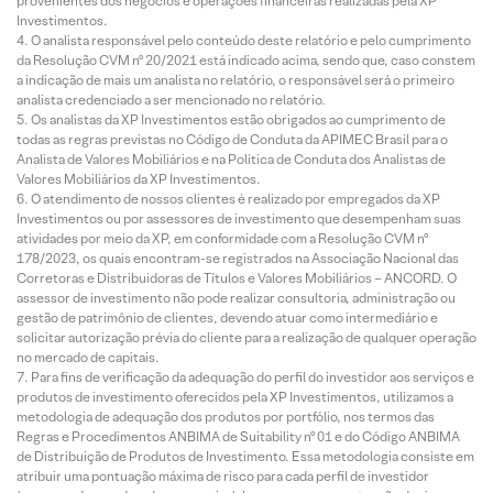
provenientes dos negócios e operações financeiras realizadas pela XP
Investimentos.
O analista responsável pelo conteúdo deste relatório e pelo cumprimento
da Resolução CVM nº 20/2021 está indicado acima, sendo que, caso constem
a indicação de mais um analista no relatório, o responsável será o primeiro
analista credenciado a ser mencionado no relatório.
Os analistas da XP Investimentos estão obrigados ao cumprimento de
todas as regras previstas no Código de Conduta da APIMEC Brasil para o
Analista de Valores Mobiliários e na Política de Conduta dos Analistas de
Valores Mobiliários da XP Investimentos.
O atendimento de nossos clientes é realizado por empregados da XP
Investimentos ou por assessores de investimento que desempenham suas
atividades por meio da XP, em conformidade com a Resolução CVM nº
178/2023, os quais encontram-se registrados na Associação Nacional das
Corretoras e Distribuidoras de Títulos e Valores Mobiliários – ANCORD. O
assessor de investimento não pode realizar consultoria, administração ou
gestão de patrimônio de clientes, devendo atuar como intermediário e
solicitar autorização prévia do cliente para a realização de qualquer operação
no mercado de capitais.
Para fins de verificação da adequação do perfil do investidor aos serviços e
produtos de investimento oferecidos pela XP Investimentos, utilizamos a
metodologia de adequação dos produtos por portfólio, nos termos das
Regras e Procedimentos ANBIMA de Suitability nº 01 e do Código ANBIMA
de Distribuição de Produtos de Investimento. Essa metodologia consiste em
atribuir uma pontuação máxima de risco para cada perfil de investidor