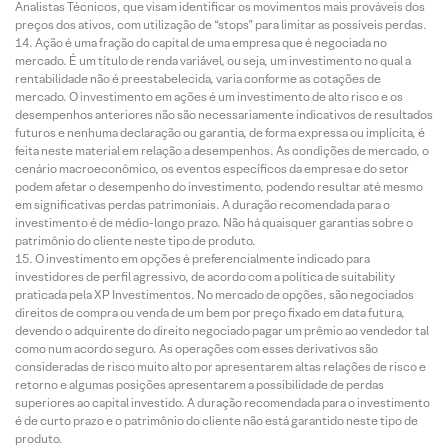
Analistas Técnicos, que visam identificar os movimentos mais prováveis dos
preços dos ativos, com utilização de “stops” para limitar as possíveis perdas.
Ação é uma fração do capital de uma empresa que é negociada no
mercado. É um título de renda variável, ou seja, um investimento no qual a
rentabilidade não é preestabelecida, varia conforme as cotações de
mercado. O investimento em ações é um investimento de alto risco e os
desempenhos anteriores não são necessariamente indicativos de resultados
futuros e nenhuma declaração ou garantia, de forma expressa ou implícita, é
feita neste material em relação a desempenhos. As condições de mercado, o
cenário macroeconômico, os eventos específicos da empresa e do setor
podem afetar o desempenho do investimento, podendo resultar até mesmo
em significativas perdas patrimoniais. A duração recomendada para o
investimento é de médio-longo prazo. Não há quaisquer garantias sobre o
patrimônio do cliente neste tipo de produto.
O investimento em opções é preferencialmente indicado para
investidores de perfil agressivo, de acordo com a política de suitability
praticada pela XP Investimentos. No mercado de opções, são negociados
direitos de compra ou venda de um bem por preço fixado em data futura,
devendo o adquirente do direito negociado pagar um prêmio ao vendedor tal
como num acordo seguro. As operações com esses derivativos são
consideradas de risco muito alto por apresentarem altas relações de risco e
retorno e algumas posições apresentarem a possibilidade de perdas
superiores ao capital investido. A duração recomendada para o investimento
é de curto prazo e o patrimônio do cliente não está garantido neste tipo de
produto.