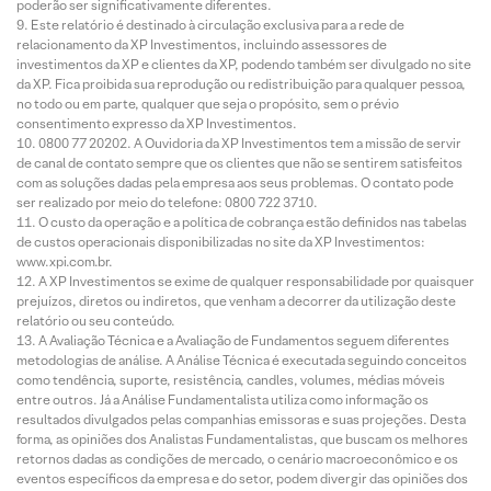
poderão ser significativamente diferentes.
Este relatório é destinado à circulação exclusiva para a rede de
relacionamento da XP Investimentos, incluindo assessores de
investimentos da XP e clientes da XP, podendo também ser divulgado no site
da XP. Fica proibida sua reprodução ou redistribuição para qualquer pessoa,
no todo ou em parte, qualquer que seja o propósito, sem o prévio
consentimento expresso da XP Investimentos.
0800 77 20202. A Ouvidoria da XP Investimentos tem a missão de servir
de canal de contato sempre que os clientes que não se sentirem satisfeitos
com as soluções dadas pela empresa aos seus problemas. O contato pode
ser realizado por meio do telefone: 0800 722 3710.
O custo da operação e a política de cobrança estão definidos nas tabelas
de custos operacionais disponibilizadas no site da XP Investimentos:
www.xpi.com.br.
A XP Investimentos se exime de qualquer responsabilidade por quaisquer
prejuízos, diretos ou indiretos, que venham a decorrer da utilização deste
relatório ou seu conteúdo.
A Avaliação Técnica e a Avaliação de Fundamentos seguem diferentes
metodologias de análise. A Análise Técnica é executada seguindo conceitos
como tendência, suporte, resistência, candles, volumes, médias móveis
entre outros. Já a Análise Fundamentalista utiliza como informação os
resultados divulgados pelas companhias emissoras e suas projeções. Desta
forma, as opiniões dos Analistas Fundamentalistas, que buscam os melhores
retornos dadas as condições de mercado, o cenário macroeconômico e os
eventos específicos da empresa e do setor, podem divergir das opiniões dos