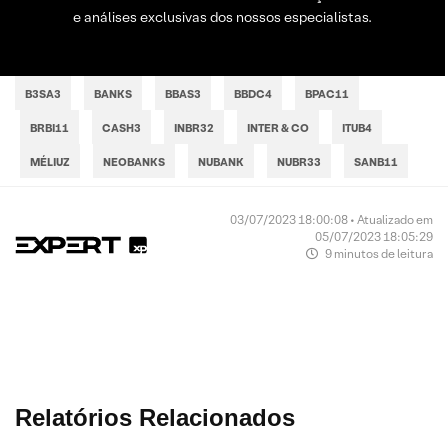
e análises exclusivas dos nossos especialistas.
B3SA3
BANKS
BBAS3
BBDC4
BPAC11
BRBI11
CASH3
INBR32
INTER & CO
ITUB4
MÉLIUZ
NEOBANKS
NUBANK
NUBR33
SANB11
03/07/2023 18:00:08 • Atualizado em
05/07/2023 18:05:29
9 minutos de leitura
Relatórios Relacionados