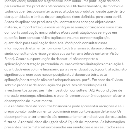
(conservador, moderado e agressivo), bem como uma pontuação de risco
para cada um dos produtos oferecidos pela XP Investimentos, de modo que
todos os clientes possam ter acesso a todos os produtos, desde que dentro
das quantidades e limites da pontuação de risco definidas para o seu perfil.
Antes de aplicar nos produtos e/ou contratar os serviços objeto deste
material, é importante que você verifique se a sua pontuação de risco atual
comporta a aplicação nos produtos e/ou a contratação dos serviços em
questão, bem como se há limitações de volume, concentração e/ou
quantidade para a aplicação desejada. Você pode consultar essas
informações diretamente no momento da transmissão da sua ordem ou,
ainda, consultando o risco geral da sua carteira na tela de carteira (Visão
Risco). Caso a sua pontuação de risco atual não comporte a
aplicação/contratação pretendida, ou caso existam limitações em relação à
quantidade e/ou volume financeiro para a referida aplicação/contratação, isto
significa que, com base na composição atual da sua carteira, esta
aplicação/contratação não está adequada ao seu perfil. Em caso de dúvidas
sobre o processo de adequação dos produtos oferecidos pela XP
Investimentos ao seu perfil de investidor, consulte o FAQ. As condições de
mercado, mudanças climáticas e o cenário macroeconômico podem afetar o
desempenho do investimento.
A rentabilidade de produtos financeiros pode apresentar variações e seu
preço ou valor pode aumentar ou diminuir num curto espaço de tempo. Os
desempenhos anteriores não são necessariamente indicativos de resultados
futuros. A rentabilidade divulgada não é líquida de impostos. As informações
presentes neste material são baseadas em simulações e os resultados reais