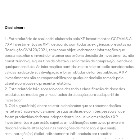
Disclaimer:
Este relatório de análise foi elaborado pela XP Investimentos CCTVM S.A.
(“XP Investimentos ou XP”) de acordo com todas as exigências previstas na
Resolução CVM 20/2021, tem como objetivo fornecer informações que
possam auxiliar o investidor a tomar sua própria decisão de investimento, não
constituindo qualquer tipo de oferta ou solicitação de compra e/ou venda de
qualquer produto. As informações contidas neste relatório são consideradas
válidas na data de sua divulgação e foram obtidas de fontes públicas. A XP
Investimentos não se responsabiliza por qualquer decisão tomada pelo
cliente com base no presente relatório.
Este relatório foi elaborado considerando a classificação de risco dos
produtos de modo a gerar resultados de alocação para cada perfil de
investidor.
O(s) signatário(s) deste relatório declara(m) que as recomendações
refletem única e exclusivamente suas análises e opiniões pessoais, que
foram produzidas de forma independente, inclusive em relação à XP
Investimentos e que estão sujeitas a modificações sem aviso prévio em
decorrência de alterações nas condições de mercado, e que sua(s)
remuneração(es) é(são) indiretamente influenciada por receitas