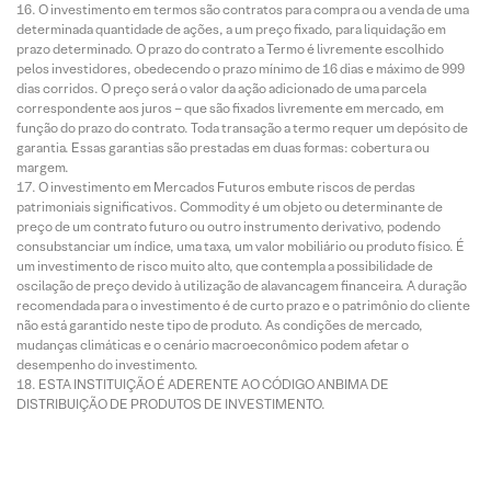
O investimento em termos são contratos para compra ou a venda de uma
determinada quantidade de ações, a um preço fixado, para liquidação em
prazo determinado. O prazo do contrato a Termo é livremente escolhido
pelos investidores, obedecendo o prazo mínimo de 16 dias e máximo de 999
dias corridos. O preço será o valor da ação adicionado de uma parcela
correspondente aos juros – que são fixados livremente em mercado, em
função do prazo do contrato. Toda transação a termo requer um depósito de
garantia. Essas garantias são prestadas em duas formas: cobertura ou
margem.
O investimento em Mercados Futuros embute riscos de perdas
patrimoniais significativos. Commodity é um objeto ou determinante de
preço de um contrato futuro ou outro instrumento derivativo, podendo
consubstanciar um índice, uma taxa, um valor mobiliário ou produto físico. É
um investimento de risco muito alto, que contempla a possibilidade de
oscilação de preço devido à utilização de alavancagem financeira. A duração
recomendada para o investimento é de curto prazo e o patrimônio do cliente
não está garantido neste tipo de produto. As condições de mercado,
mudanças climáticas e o cenário macroeconômico podem afetar o
desempenho do investimento.
ESTA INSTITUIÇÃO É ADERENTE AO CÓDIGO ANBIMA DE
DISTRIBUIÇÃO DE PRODUTOS DE INVESTIMENTO.