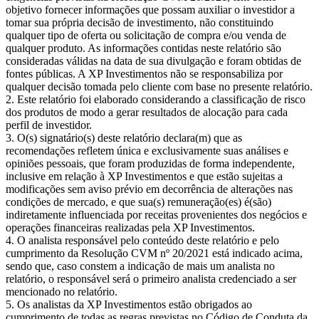
objetivo fornecer informações que possam auxiliar o investidor a
tomar sua própria decisão de investimento, não constituindo
qualquer tipo de oferta ou solicitação de compra e/ou venda de
qualquer produto. As informações contidas neste relatório são
consideradas válidas na data de sua divulgação e foram obtidas de
fontes públicas. A XP Investimentos não se responsabiliza por
qualquer decisão tomada pelo cliente com base no presente relatório.
Este relatório foi elaborado considerando a classificação de risco
dos produtos de modo a gerar resultados de alocação para cada
perfil de investidor.
O(s) signatário(s) deste relatório declara(m) que as
recomendações refletem única e exclusivamente suas análises e
opiniões pessoais, que foram produzidas de forma independente,
inclusive em relação à XP Investimentos e que estão sujeitas a
modificações sem aviso prévio em decorrência de alterações nas
condições de mercado, e que sua(s) remuneração(es) é(são)
indiretamente influenciada por receitas provenientes dos negócios e
operações financeiras realizadas pela XP Investimentos.
O analista responsável pelo conteúdo deste relatório e pelo
cumprimento da Resolução CVM nº 20/2021 está indicado acima,
sendo que, caso constem a indicação de mais um analista no
relatório, o responsável será o primeiro analista credenciado a ser
mencionado no relatório.
Os analistas da XP Investimentos estão obrigados ao
cumprimento de todas as regras previstas no Código de Conduta da