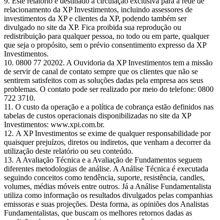
Este relatório é destinado à circulação exclusiva para a rede de
relacionamento da XP Investimentos, incluindo assessores de
investimentos da XP e clientes da XP, podendo também ser
divulgado no site da XP. Fica proibida sua reprodução ou
redistribuição para qualquer pessoa, no todo ou em parte, qualquer
que seja o propósito, sem o prévio consentimento expresso da XP
Investimentos.
0800 77 20202. A Ouvidoria da XP Investimentos tem a missão
de servir de canal de contato sempre que os clientes que não se
sentirem satisfeitos com as soluções dadas pela empresa aos seus
problemas. O contato pode ser realizado por meio do telefone: 0800
722 3710.
O custo da operação e a política de cobrança estão definidos nas
tabelas de custos operacionais disponibilizadas no site da XP
Investimentos: www.xpi.com.br.
A XP Investimentos se exime de qualquer responsabilidade por
quaisquer prejuízos, diretos ou indiretos, que venham a decorrer da
utilização deste relatório ou seu conteúdo.
A Avaliação Técnica e a Avaliação de Fundamentos seguem
diferentes metodologias de análise. A Análise Técnica é executada
seguindo conceitos como tendência, suporte, resistência, candles,
volumes, médias móveis entre outros. Já a Análise Fundamentalista
utiliza como informação os resultados divulgados pelas companhias
emissoras e suas projeções. Desta forma, as opiniões dos Analistas
Fundamentalistas, que buscam os melhores retornos dadas as