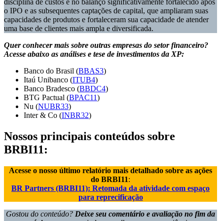
disciplina de custos e no balanço significativamente fortalecido após
o IPO e as subsequentes captações de capital, que ampliaram suas
capacidades de produtos e fortaleceram sua capacidade de atender
uma base de clientes mais ampla e diversificada.
Quer conhecer mais sobre outras empresas do setor financeiro?
Acesse abaixo as análises e tese de investimentos da XP:
Banco do Brasil (
BBAS3
)
Itaú Unibanco (
ITUB4
)
Banco Bradesco (
BBDC4
)
BTG Pactual (
BPAC11
)
Nu (
NUBR33
)
Inter & Co (
INBR32
)
Nossos principais conteúdos sobre
BRBI11:
Acesse o nosso último relatório mais detalhado sobre as ações
do BRBI11
:
BR Partners (BRBI11): Retomada da atividade com espaço
para reprecificação
Gostou do conteúdo?
Deixe seu comentário e avaliação no fim da