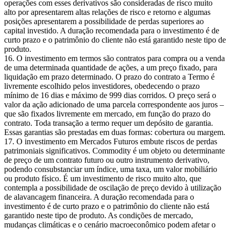
operações com esses derivativos são consideradas de risco muito
alto por apresentarem altas relações de risco e retorno e algumas
posições apresentarem a possibilidade de perdas superiores ao
capital investido. A duração recomendada para o investimento é de
curto prazo e o patrimônio do cliente não está garantido neste tipo de
produto.
O investimento em termos são contratos para compra ou a venda
de uma determinada quantidade de ações, a um preço fixado, para
liquidação em prazo determinado. O prazo do contrato a Termo é
livremente escolhido pelos investidores, obedecendo o prazo
mínimo de 16 dias e máximo de 999 dias corridos. O preço será o
valor da ação adicionado de uma parcela correspondente aos juros –
que são fixados livremente em mercado, em função do prazo do
contrato. Toda transação a termo requer um depósito de garantia.
Essas garantias são prestadas em duas formas: cobertura ou margem.
O investimento em Mercados Futuros embute riscos de perdas
patrimoniais significativos. Commodity é um objeto ou determinante
de preço de um contrato futuro ou outro instrumento derivativo,
podendo consubstanciar um índice, uma taxa, um valor mobiliário
ou produto físico. É um investimento de risco muito alto, que
contempla a possibilidade de oscilação de preço devido à utilização
de alavancagem financeira. A duração recomendada para o
investimento é de curto prazo e o patrimônio do cliente não está
garantido neste tipo de produto. As condições de mercado,
mudanças climáticas e o cenário macroeconômico podem afetar o