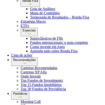
Renda Fixa
Guia de Análises
Mapa de Conteúdos
Temporada de Resultados – Renda Fixa
Estratégia Macro
ETFs
Especiais
Superclássicos de FIIs
Fundos internacionais: o guia completo
Como investir em Agro
Aprenda tudo sobre Renda Fixa
Lista de ações
Recomendações
Carteiras Recomendadas
Carteiras XP Alfa
Onde Investir
Top Fundos de Investimento
Top 15 Fundos Imobiliários
Top 30 Fundos de Previdência
Periódicos
Morning Call