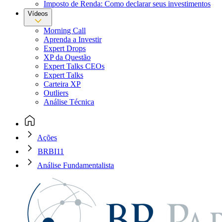
Imposto de Renda: Como declarar seus investimentos
Vídeos
Morning Call
Aprenda a Investir
Expert Drops
XP da Questão
Expert Talks CEOs
Expert Talks
Carteira XP
Outliers
Análise Técnica
Ações
BRBI11
Análise Fundamentalista