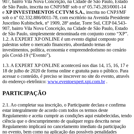
907, bairro Vila Nova Conceição, na Cidade de São Paulo, Estado
de São Paulo, inscrita no CNPJ/MF sob o nº 05.745.283/0001-14
e
XP INVESTIMENTOS CCTVM S.A.
, inscrita no CNPJ/MF
sob o n° 02.332.886/0011-78, com escritório na Avenida Presidente
Juscelino Kubitschek, nº 1909, 28º andar, Torre Sul, CEP 04.543-
907, bairro Vila Nova Conceição, na Cidade de São Paulo, Estado
de São Paulo, simplesmente denominada em conjunto como “XP”.
1.2. A EXPERT XP ONLINE é um evento digital composto por
palestras sobre o mercado financeiro, abordando temas de
investimentos, política, economia e empreendedorismo no cenário
pós Covid-19 (“Evento”).
1.3. A EXPERT XP ONLINE acontecerá nos dias 14, 15, 16, 17 e
18 de julho de 2020 de forma online e gratuita para o público. Para
acessar o conteúdo, é preciso se inscrever no site do evento, através
do endereço eletrônico:
www.eventoexpert.xpi.com.br
.
PARTICIPAÇÃO
2.1. Ao completar sua inscrição, o Participante declara e confirma
estar integralmente de acordo com todos os termos deste
Regulamento e aceita cumprir as condições aqui estabelecidas, tendo
ciência que o descumprimento de qualquer regra descrita nesse
Regulamento implicará no cancelamento imediato da participação
no evento, bem como na aplicação das possíveis penalidades