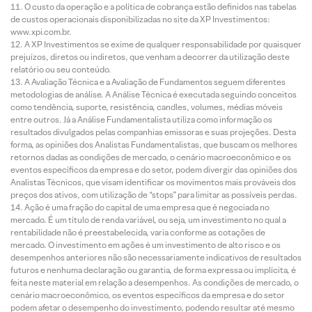
O custo da operação e a política de cobrança estão definidos nas tabelas
de custos operacionais disponibilizadas no site da XP Investimentos:
www.xpi.com.br.
A XP Investimentos se exime de qualquer responsabilidade por quaisquer
prejuízos, diretos ou indiretos, que venham a decorrer da utilização deste
relatório ou seu conteúdo.
A Avaliação Técnica e a Avaliação de Fundamentos seguem diferentes
metodologias de análise. A Análise Técnica é executada seguindo conceitos
como tendência, suporte, resistência, candles, volumes, médias móveis
entre outros. Já a Análise Fundamentalista utiliza como informação os
resultados divulgados pelas companhias emissoras e suas projeções. Desta
forma, as opiniões dos Analistas Fundamentalistas, que buscam os melhores
retornos dadas as condições de mercado, o cenário macroeconômico e os
eventos específicos da empresa e do setor, podem divergir das opiniões dos
Analistas Técnicos, que visam identificar os movimentos mais prováveis dos
preços dos ativos, com utilização de “stops” para limitar as possíveis perdas.
Ação é uma fração do capital de uma empresa que é negociada no
mercado. É um título de renda variável, ou seja, um investimento no qual a
rentabilidade não é preestabelecida, varia conforme as cotações de
mercado. O investimento em ações é um investimento de alto risco e os
desempenhos anteriores não são necessariamente indicativos de resultados
futuros e nenhuma declaração ou garantia, de forma expressa ou implícita, é
feita neste material em relação a desempenhos. As condições de mercado, o
cenário macroeconômico, os eventos específicos da empresa e do setor
podem afetar o desempenho do investimento, podendo resultar até mesmo