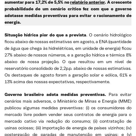
aumentar para 17,2% de 5,5% no
relatório anterior
. A crescente
probabilidade de um cenário crítico fez com que o governo
adotasse medidas preventivas para evitar o racionamento de
energia.
Situação hídrica pior do que a prevista
. O cenário hidrológico
ficou abaixo de nossas estimativas em agosto, a ENA (quantidade
de água que chega às hidrelétricas, em unidade de energia) ficou
27% abaixo de nossos números, e a geração hídrica e térmica 8%
abaixo de nossa projeção. O que resultou em um nível de
reservatório consolidado de 2,2p.p. abaixo de nossas estimativas.
Os destaques de agosto foram a geração solar e eólica, 61% e
13% acima das nossas expectativas, respectivamente.
Governo brasileiro adota medidas
preventivas.
Para evitar
cenários mais adversos, o Ministério de Minas e Energia (MME)
publicou algumas medidas preventivas: (i) os consumidores do
mercado livre podem vender seus contratos de energia para o
mercado cativo via redução do consumo; (ii) contratação de
usinas ociosas; (iii) importação de energia de países vizinhos; (iv)
postergação de paradas de manutenção em usinas; e (v)