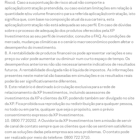
Risco). Caso a sua pontuação de risco atual não comporte a
aplicação/contratação pretendida, ou caso existam limitações em relação à
quantidade e/ou volume financeiro para a referida aplicação/contratação, isto
significa que, com base na composição atual da sua carteira, esta
aplicação/contratação não está adequada ao seu perfil. Em caso de dúvidas
sobre o processo de adequação dos produtos oferecidos pela XP
Investimentos ao seu perfil de investidor, consulte o FAQ. As condições de
mercado, mudanças climáticas e o cenário macroeconômico podem afetar o
desempenho do investimento.
A rentabilidade de produtos financeiros pode apresentar variações e seu
preço ou valor pode aumentar ou diminuir num curto espaço de tempo. Os
desempenhos anteriores não são necessariamente indicativos de resultados
futuros. A rentabilidade divulgada não é líquida de impostos. As informações
presentes neste material são baseadas em simulações e os resultados reais
poderão ser significativamente diferentes.
Este relatório é destinado à circulação exclusiva para a rede de
relacionamento da XP Investimentos, incluindo assessores de
investimentos da XP e clientes da XP, podendo também ser divulgado no site
da XP. Fica proibida sua reprodução ou redistribuição para qualquer pessoa,
no todo ou em parte, qualquer que seja o propósito, sem o prévio
consentimento expresso da XP Investimentos.
0800 77 20202. A Ouvidoria da XP Investimentos tem a missão de servir
de canal de contato sempre que os clientes que não se sentirem satisfeitos
com as soluções dadas pela empresa aos seus problemas. O contato pode
ser realizado por meio do telefone: 0800 722 3710.