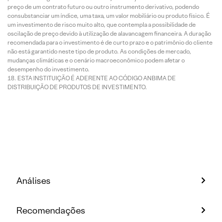
preço de um contrato futuro ou outro instrumento derivativo, podendo
consubstanciar um índice, uma taxa, um valor mobiliário ou produto físico. É
um investimento de risco muito alto, que contempla a possibilidade de
oscilação de preço devido à utilização de alavancagem financeira. A duração
recomendada para o investimento é de curto prazo e o patrimônio do cliente
não está garantido neste tipo de produto. As condições de mercado,
mudanças climáticas e o cenário macroeconômico podem afetar o
desempenho do investimento.
ESTA INSTITUIÇÃO É ADERENTE AO CÓDIGO ANBIMA DE
DISTRIBUIÇÃO DE PRODUTOS DE INVESTIMENTO.
Análises
Recomendações