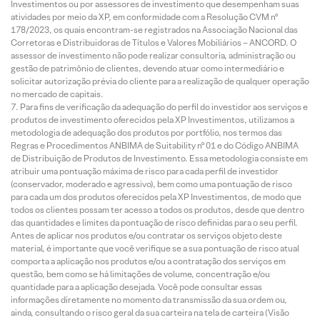
Investimentos ou por assessores de investimento que desempenham suas
atividades por meio da XP, em conformidade com a Resolução CVM nº
178/2023, os quais encontram-se registrados na Associação Nacional das
Corretoras e Distribuidoras de Títulos e Valores Mobiliários – ANCORD. O
assessor de investimento não pode realizar consultoria, administração ou
gestão de patrimônio de clientes, devendo atuar como intermediário e
solicitar autorização prévia do cliente para a realização de qualquer operação
no mercado de capitais.
Para fins de verificação da adequação do perfil do investidor aos serviços e
produtos de investimento oferecidos pela XP Investimentos, utilizamos a
metodologia de adequação dos produtos por portfólio, nos termos das
Regras e Procedimentos ANBIMA de Suitability nº 01 e do Código ANBIMA
de Distribuição de Produtos de Investimento. Essa metodologia consiste em
atribuir uma pontuação máxima de risco para cada perfil de investidor
(conservador, moderado e agressivo), bem como uma pontuação de risco
para cada um dos produtos oferecidos pela XP Investimentos, de modo que
todos os clientes possam ter acesso a todos os produtos, desde que dentro
das quantidades e limites da pontuação de risco definidas para o seu perfil.
Antes de aplicar nos produtos e/ou contratar os serviços objeto deste
material, é importante que você verifique se a sua pontuação de risco atual
comporta a aplicação nos produtos e/ou a contratação dos serviços em
questão, bem como se há limitações de volume, concentração e/ou
quantidade para a aplicação desejada. Você pode consultar essas
informações diretamente no momento da transmissão da sua ordem ou,
ainda, consultando o risco geral da sua carteira na tela de carteira (Visão