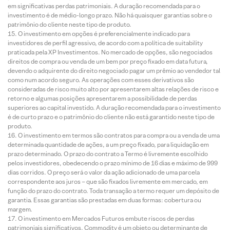
em significativas perdas patrimoniais. A duração recomendada para o
investimento é de médio-longo prazo. Não há quaisquer garantias sobre o
patrimônio do cliente neste tipo de produto.
O investimento em opções é preferencialmente indicado para
investidores de perfil agressivo, de acordo com a política de suitability
praticada pela XP Investimentos. No mercado de opções, são negociados
direitos de compra ou venda de um bem por preço fixado em data futura,
devendo o adquirente do direito negociado pagar um prêmio ao vendedor tal
como num acordo seguro. As operações com esses derivativos são
consideradas de risco muito alto por apresentarem altas relações de risco e
retorno e algumas posições apresentarem a possibilidade de perdas
superiores ao capital investido. A duração recomendada para o investimento
é de curto prazo e o patrimônio do cliente não está garantido neste tipo de
produto.
O investimento em termos são contratos para compra ou a venda de uma
determinada quantidade de ações, a um preço fixado, para liquidação em
prazo determinado. O prazo do contrato a Termo é livremente escolhido
pelos investidores, obedecendo o prazo mínimo de 16 dias e máximo de 999
dias corridos. O preço será o valor da ação adicionado de uma parcela
correspondente aos juros – que são fixados livremente em mercado, em
função do prazo do contrato. Toda transação a termo requer um depósito de
garantia. Essas garantias são prestadas em duas formas: cobertura ou
margem.
O investimento em Mercados Futuros embute riscos de perdas
patrimoniais significativos. Commodity é um objeto ou determinante de