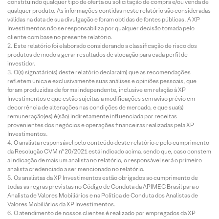
constituindo qualquer tipo de oferta ou solicitação de compra e/ou venda de
qualquer produto. As informações contidas neste relatório são consideradas
válidas na data de sua divulgação e foram obtidas de fontes públicas. A XP
Investimentos não se responsabiliza por qualquer decisão tomada pelo
cliente com base no presente relatório.
Este relatório foi elaborado considerando a classificação de risco dos
produtos de modo a gerar resultados de alocação para cada perfil de
investidor.
O(s) signatário(s) deste relatório declara(m) que as recomendações
refletem única e exclusivamente suas análises e opiniões pessoais, que
foram produzidas de forma independente, inclusive em relação à XP
Investimentos e que estão sujeitas a modificações sem aviso prévio em
decorrência de alterações nas condições de mercado, e que sua(s)
remuneração(es) é(são) indiretamente influenciada por receitas
provenientes dos negócios e operações financeiras realizadas pela XP
Investimentos.
O analista responsável pelo conteúdo deste relatório e pelo cumprimento
da Resolução CVM nº 20/2021 está indicado acima, sendo que, caso constem
a indicação de mais um analista no relatório, o responsável será o primeiro
analista credenciado a ser mencionado no relatório.
Os analistas da XP Investimentos estão obrigados ao cumprimento de
todas as regras previstas no Código de Conduta da APIMEC Brasil para o
Analista de Valores Mobiliários e na Política de Conduta dos Analistas de
Valores Mobiliários da XP Investimentos.
O atendimento de nossos clientes é realizado por empregados da XP