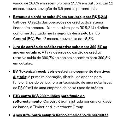
variou de 28,8% em setembro para 29,9% em outubro. Em 12
meses, houve elevação de 6,9 pontos percentuais.
Estoque de crédito sobe 1% em outubro, para R$ 5,214
trilhões
; O saldo das operações de crédito do sistema
financeiro cresceu 1% em outubro, para R$ 5,214 trilhões,
conforme divulgado nesta segunda-feira pelo Banco
Central (BC). Em 12 meses, houve alta de 15,8%.
Juro do cartão de crédito rotativo sobe para 399,5% ao
ano em outubro
; A taxa de juros do cartão de crédito
rotativo subiu de 390,7% ao ano em setembro para 399,5%
em outubro.
BV ‘tokeniza’ recebíveis e estreia no segmento de ativos
digitais
; A primeira operação, distribuída apenas para
funcionários do banco, foi a antecipação de uma nota fiscal
de R$ 90 mil de uma empresa de baixo risco de crédito.
BTG capta US$ 230 milhões para fundo de
reflorestamento
; Carteira é administrada por uma unidade
do banco, o Timberland Investment Group.
Após Alfa, Safra compra banco americano de herdeiras