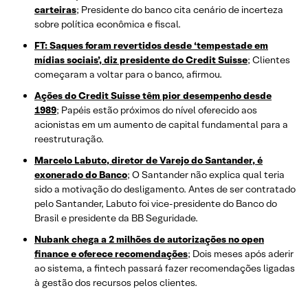
carteiras
; Presidente do banco cita cenário de incerteza
sobre política econômica e fiscal.
FT: Saques foram revertidos desde ‘tempestade em
mídias sociais’, diz presidente do Credit Suisse
; Clientes
começaram a voltar para o banco, afirmou.
Ações do Credit Suisse têm pior desempenho desde
1989
; Papéis estão próximos do nível oferecido aos
acionistas em um aumento de capital fundamental para a
reestruturação.
Marcelo Labuto, diretor de Varejo do Santander, é
exonerado do Banco
; O Santander não explica qual teria
sido a motivação do desligamento. Antes de ser contratado
pelo Santander, Labuto foi vice-presidente do Banco do
Brasil e presidente da BB Seguridade.
Nubank chega a 2 milhões de autorizações no open
finance e oferece recomendações
; Dois meses após aderir
ao sistema, a fintech passará fazer recomendações ligadas
à gestão dos recursos pelos clientes.