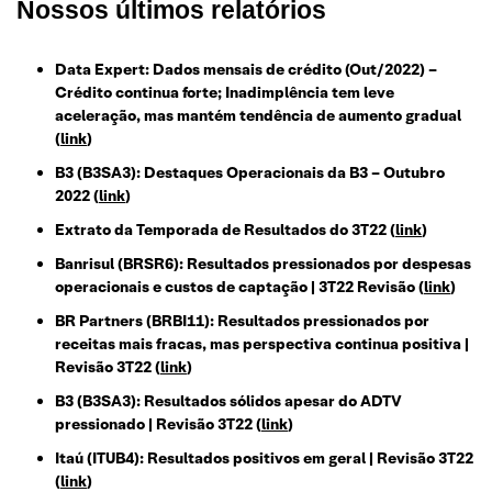
Nossos últimos relatórios
Data Expert: Dados mensais de crédito (Out/2022) –
Crédito continua forte; Inadimplência tem leve
aceleração, mas mantém tendência de aumento gradual
(
link
)
B3 (B3SA3): Destaques Operacionais da B3 – Outubro
2022 (
link
)
Extrato da Temporada de Resultados do 3T22 (
link
)
Banrisul (BRSR6): Resultados pressionados por despesas
operacionais e custos de captação | 3T22 Revisão (
link
)
BR Partners (BRBI11): Resultados pressionados por
receitas mais fracas, mas perspectiva continua positiva |
Revisão 3T22 (
link
)
B3 (B3SA3): Resultados sólidos apesar do ADTV
pressionado | Revisão 3T22 (
link
)
Itaú (ITUB4): Resultados positivos em geral | Revisão 3T22
(
link
)