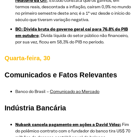
relatório da OIT
; Estudo constata que os ganhos, em
termos reais, descontada a inflação, caíram 0,9% no mundo
no primeiro semestre deste ano; é a 1ª vez desde o início do
século que tiveram variação negativa.
BC: Dívida bruta do governo geral cai para 76,8% do PIB
em outubro
; Dívida líquida do setor público não financeiro,
por sua vez, ficou em 58,3% do PIB no período.
Quarta-feira, 30
Comunicados e Fatos Relevantes
Banco do Brasil –
Comunicado ao Mercado
Indústria Bancária
Nubank cancela pagamento em ações a David Vélez;
Fim
do polêmico contrato com o fundador do banco tira US$ 70