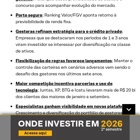
concurso para acompanhar evolução do mercado.
Porto seguro
; Ranking Valor/FGV aponta retorno à
previsibilidade da renda fixa.
Gestoras refinam estratégia para o crédito privado
;
Empresas que se destacaram nos períodos de 1 e 3 anos
viram investidor se interessar por diversificação na classe
de ativos.
Flexibilização de regras favorece lançamentos
; Manter o
controle das carteiras em cenários adversos vem sendo o
desafio dos gestores nos últimos sete anos.
Maior competição incentiva parcerias e uso de
tecnologia
; Juntas, XP, BTG e Icatu levaram mais de R$ 20 bi
dos clientes das maiores de janeiro a setembro.
Especialistas ganham visibilidade em novas plataformas
;
Crescimento e diversificação do portfólio de gestoras
independentes vêm modificando o comportamento dos
investidores.
Na contramão, renda fixa tem captação positiva
;