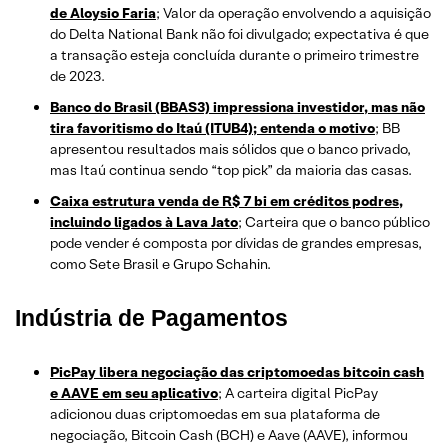
de Aloysio Faria
; Valor da operação envolvendo a aquisição
do Delta National Bank não foi divulgado; expectativa é que
a transação esteja concluída durante o primeiro trimestre
de 2023.
Banco do Brasil (BBAS3) impressiona investidor, mas não
tira favoritismo do Itaú (ITUB4); entenda o motivo
; BB
apresentou resultados mais sólidos que o banco privado,
mas Itaú continua sendo “top pick” da maioria das casas.
Caixa estrutura venda de R$ 7 bi em créditos podres,
incluindo ligados à Lava Jato
; Carteira que o banco público
pode vender é composta por dívidas de grandes empresas,
como Sete Brasil e Grupo Schahin.
Indústria de Pagamentos
PicPay libera negociação das criptomoedas bitcoin cash
e AAVE em seu aplicativo
; A carteira digital PicPay
adicionou duas criptomoedas em sua plataforma de
negociação, Bitcoin Cash (BCH) e Aave (AAVE), informou