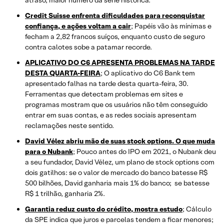
Credit Suisse enfrenta dificuldades para reconquistar
confiança, e ações voltam a cair
; Papéis vão às mínimas e
fecham a 2,82 francos suíços, enquanto custo de seguro
contra calotes sobe a patamar recorde.
APLICATIVO DO C6 APRESENTA PROBLEMAS NA TARDE
DESTA QUARTA-FEIRA
; O aplicativo do C6 Bank tem
apresentado falhas na tarde desta quarta-feira, 30.
Ferramentas que detectam problemas em sites e
programas mostram que os usuários não têm conseguido
entrar em suas contas, e as redes sociais apresentam
reclamações neste sentido.
David Vélez abriu mão de suas stock options. O que muda
para o Nubank
; Pouco antes do IPO em 2021, o Nubank deu
a seu fundador, David Vélez, um plano de stock options com
dois gatilhos: se o valor de mercado do banco batesse R$
500 bilhões, David ganharia mais 1% do banco; se batesse
R$ 1 trilhão, ganharia 2%.
Garantia reduz custo do crédito, mostra estudo
; Cálculo
da SPE indica que juros e parcelas tendem a ficar menores;