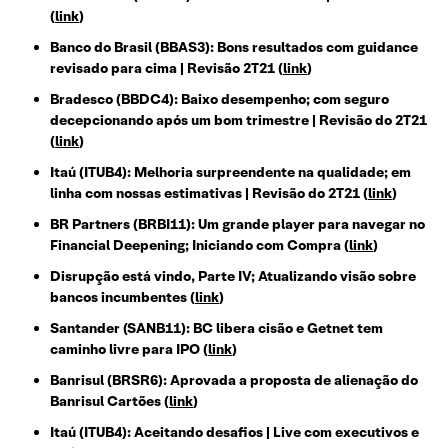
(
link
)
Banco do Brasil (BBAS3): Bons resultados com guidance
revisado para cima | Revisão 2T21
(
link
)
Bradesco (BBDC4): Baixo desempenho; com seguro
decepcionando após um bom trimestre | Revisão do 2T21
(
link
)
Itaú (ITUB4): Melhoria surpreendente na qualidade; em
linha com nossas estimativas | Revisão do 2T21
(
link
)
BR Partners (BRBI11): Um grande player para navegar no
Financial Deepening; Iniciando com Compra
(
link
)
Disrupção está vindo, Parte IV; Atualizando visão sobre
bancos incumbentes
(
link
)
Santander (SANB11): BC libera cisão e Getnet tem
caminho livre para IPO
(
link
)
Banrisul (BRSR6): Aprovada a proposta de alienação do
Banrisul Cartões
(
link
)
Itaú (ITUB4): Aceitando desafios | Live com executivos e