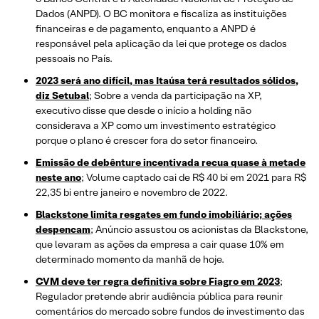
Dados (ANPD). O BC monitora e fiscaliza as instituições
financeiras e de pagamento, enquanto a ANPD é
responsável pela aplicação da lei que protege os dados
pessoais no País.
2023 será ano difícil, mas Itaúsa terá resultados sólidos,
diz Setubal
; Sobre a venda da participação na XP,
executivo disse que desde o início a holding não
considerava a XP como um investimento estratégico
porque o plano é crescer fora do setor financeiro.
Emissão de debênture incentivada recua quase à metade
neste ano
; Volume captado cai de R$ 40 bi em 2021 para R$
22,35 bi entre janeiro e novembro de 2022.
Blackstone limita resgates em fundo imobiliário; ações
despencam
; Anúncio assustou os acionistas da Blackstone,
que levaram as ações da empresa a cair quase 10% em
determinado momento da manhã de hoje.
CVM deve ter regra definitiva sobre Fiagro em 2023
;
Regulador pretende abrir audiência pública para reunir
comentários do mercado sobre fundos de investimento das