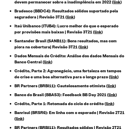
devem permanecer sobre a inadimplência em 2022 (
link
)
Bradesco (BBDC4): Resultados sólidos suportado pela
seguradora | Revisão 3T21
(
link
)
Itaú Unibanco (ITUB4): Lucro melhor do que o esperado
por provisões mais baixas | Revisão 3T21
(
link
)
Santander Brasil (SANB11): Bons resultados, mas com
piora na cobertura| Revisão 3T21
(
link
)
Dados Mensais de Crédito: Análise dos dados Mensais do
Banco Central
(
link
)
Crédito, Parte 2: Agronegócio, uma fortaleza em tempos
de crise e uma boa alternativa para o longo prazo
(
link
)
BR Partners (BRBI11): Cautelosamente otimista
(
link
)
Banco do Brasil (BBAS3): Feedback BB Day 2021
(
link
)
Crédito, Parte 1: Retomada do ciclo de crédito
(
link
)
Banrisul (BRSR6): Em linha com o esperado | Revisão 2T21
(
link
)
BR Partners (BRBI11): Resultados sólidos | Revisão 2T21