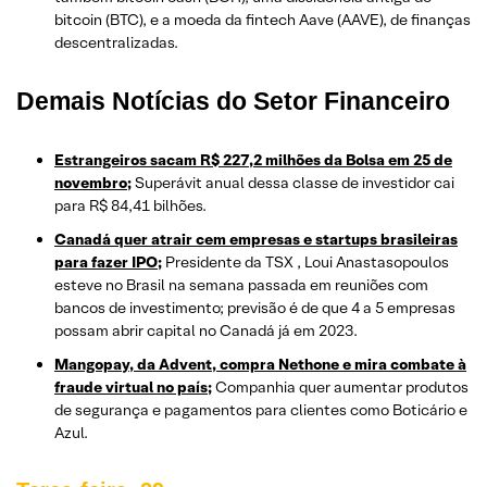
bitcoin (BTC), e a moeda da fintech Aave (AAVE), de finanças
descentralizadas.
Demais Notícias do Setor Financeiro
Estrangeiros sacam R$ 227,2 milhões da Bolsa em 25 de
novembro;
Superávit anual dessa classe de investidor cai
para R$ 84,41 bilhões.
Canadá quer atrair cem empresas e startups brasileiras
para fazer IPO;
Presidente da TSX , Loui Anastasopoulos
esteve no Brasil na semana passada em reuniões com
bancos de investimento; previsão é de que 4 a 5 empresas
possam abrir capital no Canadá já em 2023.
Mangopay, da Advent, compra Nethone e mira combate à
fraude virtual no país;
Companhia quer aumentar produtos
de segurança e pagamentos para clientes como Boticário e
Azul.