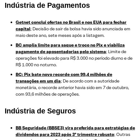
Indústria de Pagamentos
Getnet conclui ofertas no Brasil e nos EUA para fechar
capital
; Decisão de sair da bolsa havia sido anunciada em
maio deste ano, sete meses após a listagem.
BC amplia limite para saque e troco no Pix e viabiliza
pagamento de aposentadorias pelo sistema
; Limite de
operações foi elevado para R$ 3.000 no período diurno e de
R$ 1.000 no noturno.
BC: Pix bate novo recorde com 99,4 milhões de
transações em um dia
; De acordo com a autoridade
monetária, o recorde anterior havia sido em 7 de outubro,
com 93,6 milhões de operações.
Indústria de Seguros
BB Seguridade (BBSE3) vira preferida para estratégias de
dividendos para 2023 após 3º trimestre robusto
; Outras