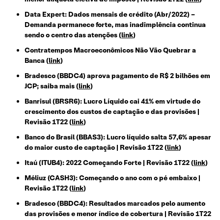
Data Expert: Dados mensais de crédito (Abr/2022) –
Demanda permanece forte, mas inadimplência continua
sendo o centro das atenções (
link
)
Contratempos Macroeconômicos Não Vão Quebrar a
Banca
(
link
)
Bradesco (BBDC4) aprova pagamento de R$ 2 bilhões em
JCP; saiba mais
(
link
)
Banrisul (BRSR6): Lucro Líquido cai 41% em virtude do
crescimento dos custos de captação e das provisões |
Revisão 1T22
(
link
)
Banco do Brasil (BBAS3): Lucro líquido salta 57,6% apesar
do maior custo de captação | Revisão 1T22 (
link
)
Itaú (ITUB4): 2022 Começando Forte | Revisão 1T22 (
link
)
Méliuz (CASH3): Começando o ano com o pé embaixo |
Revisão 1T22 (
link
)
Bradesco (BBDC4): Resultados marcados pelo aumento
das provisões e menor índice de cobertura | Revisão 1T22