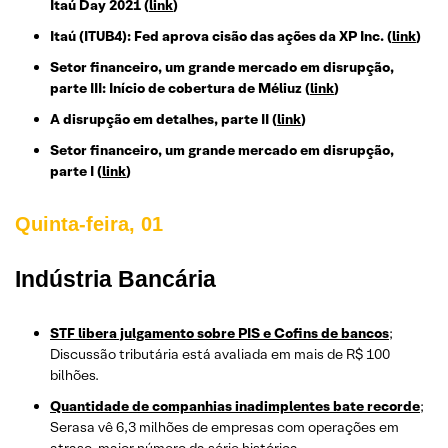
Itaú Day 2021
(
link
)
Itaú (ITUB4): Fed aprova cisão das ações da XP Inc.
(
link
)
Setor financeiro, um grande mercado em disrupção,
parte III: Início de cobertura de Méliuz
(
link
)
A disrupção em detalhes, parte II
(
link
)
Setor financeiro, um grande mercado em disrupção,
parte I
(
link
)
Quinta-feira, 01
Indústria Bancária
STF libera julgamento sobre PIS e Cofins de bancos
;
Discussão tributária está avaliada em mais de R$ 100
bilhões.
Quantidade de companhias inadimplentes bate recorde
;
Serasa vê 6,3 milhões de empresas com operações em
atraso, maior número da série histórica.