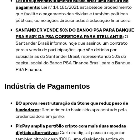
Lei do superendividamento busca criar uma cultura do
pagamento;
Lei n.º 14.181/2021 estabelece procedimento
que facilite o pagamento das dívidas e também políticas
públicas, como ações direcionadas à educação financeira.
SANTANDER VENDE 50% DO BANCO PSA PARA BANQUE
PSA E 50% DA PSA CORRETORA PARA STELLANTIS;
O
Santander Brasil informou hoje que assinou um contrato
para a venda de participações, que são detidas por
subsidiárias do Santander Brasil, representando 50% do
capital social do Banco PSA Finance Brasil para o Banque
PSA Finance.
Indústria de Pagamentos
BC aprova reestruturação da Stone que reduz peso de
fundadores;
Requerimento havia sido apresentado pela
credenciadora em junho.
PicPay amplia portfólio cripto com mais duas moedas
digitais alternativas;
Carteira digital passa a negociar
também bitcoin cash (BCH), uma dissidência antiga do