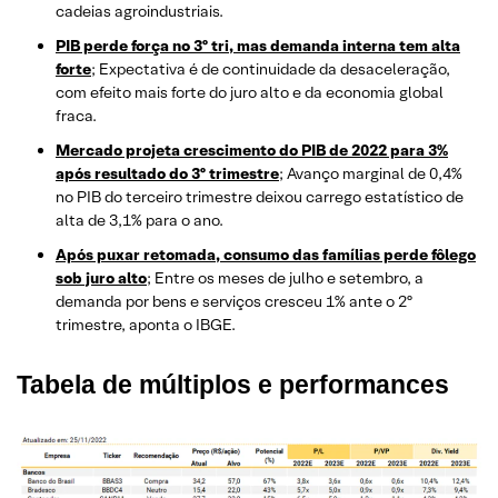
cadeias agroindustriais.
PIB perde força no 3º tri, mas demanda interna tem alta
forte
; Expectativa é de continuidade da desaceleração,
com efeito mais forte do juro alto e da economia global
fraca.
Mercado projeta crescimento do PIB de 2022 para 3%
após resultado do 3º trimestre
; Avanço marginal de 0,4%
no PIB do terceiro trimestre deixou carrego estatístico de
alta de 3,1% para o ano.
Após puxar retomada, consumo das famílias perde fôlego
sob juro alto
; Entre os meses de julho e setembro, a
demanda por bens e serviços cresceu 1% ante o 2º
trimestre, aponta o IBGE.
Tabela de múltiplos e performances