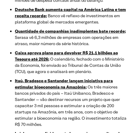
milhões de despesa contábil anual do balanço.
Deutsche Bank aumenta capital na América Latina e tem
receita recorde;
Banco vê reflexo de investimentos em
plataforma global de mercados emergentes.
Quantidade de companhias inadimplentes bate recorde;
Serasa vê 6,3 milhões de empresas com operações em
atraso, maior número da série histórica.
Caixa aprova plano para devolver R$ 21,1 bilhões ao
Tesouro até 2026;
O calendário, fechado com o Ministério
da Economia, foi enviado ao Tribunal de Contas da União
(TCU), que agora o analisará em plenário.
Itaú, Bradesco e Santander lançam iniciativa para
estimular bioeconomia na Amazônia;
Os três maiores
bancos privados do país – Itaú Unibanco, Bradesco e
Santander — vão destinar recursos um projeto que quer
capacitar 3 mil pessoas e estimular a criação de 200
startups na Amazônia, em três anos, com o objetivo de
estimular a bioeconomia na região. O investimento totaliza
R$ 70 milhões.