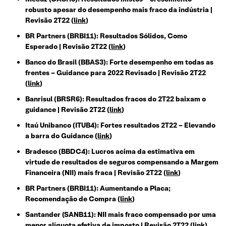
robusto apesar do desempenho mais fraco da indústria |
Revisão 2T22 (
link
)
BR Partners (BRBI11): Resultados Sólidos, Como
Esperado | Revisão 2T22 (
link
)
Banco do Brasil (BBAS3): Forte desempenho em todas as
frentes – Guidance para 2022 Revisado | Revisão 2T22
(
link
)
Banrisul (BRSR6): Resultados fracos do 2T22 baixam o
guidance | Revisão 2T22 (
link
)
Itaú Unibanco (ITUB4): Fortes resultados 2T22 – Elevando
a barra do Guidance (
link
)
Bradesco (BBDC4): Lucros acima da estimativa em
virtude de resultados de seguros compensando a Margem
Financeira (NII) mais fraca | Revisão 2T22
(
link
)
BR Partners (BRBI11): Aumentando a Placa;
Recomendação de Compra (
link
)
Santander (SANB11): NII mais fraco compensado por uma
menor alíquota efetiva de imposto | Revisão 2T22 (
link
)