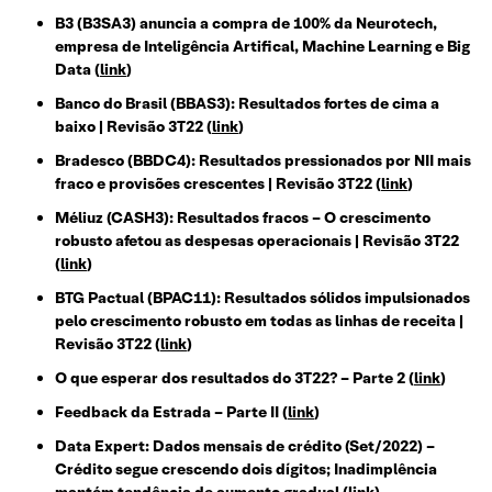
B3 (B3SA3) anuncia a compra de 100% da Neurotech,
empresa de Inteligência Artifical, Machine Learning e Big
Data (
link
)
Banco do Brasil (BBAS3): Resultados fortes de cima a
baixo | Revisão 3T22 (
link
)
Bradesco (BBDC4): Resultados pressionados por NII mais
fraco e provisões crescentes | Revisão 3T22 (
link
)
Méliuz (CASH3): Resultados fracos – O crescimento
robusto afetou as despesas operacionais | Revisão 3T22
(
link
)
BTG Pactual (BPAC11): Resultados sólidos impulsionados
pelo crescimento robusto em todas as linhas de receita |
Revisão 3T22 (
link
)
O que esperar dos resultados do 3T22? – Parte 2 (
link
)
Feedback da Estrada – Parte II
(
link
)
Data Expert: Dados mensais de crédito (Set/2022) –
Crédito segue crescendo dois dígitos; Inadimplência
mantém tendência de aumento gradual
(
link
)