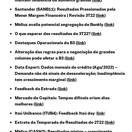
Santander (SANB11): Resultados Pressionados pela
Menor Margem Financeira | Revisão 3T22 (
link
)
Méliuz avalia potencial segregação de Bankly (
link
)
O que esperar dos resultados do 3T22? (
link
)
Destaques Operacionais da B3 (
link
)
Alteração das regras para a negociação de grandes
volumes pode afetar a B3 (
link
)
Data Expert: Dados mensais de crédito (Ago/2022) –
Demanda não dá sinais de desaceleração; Inadimplência
tem crescimento marginal (
link
)
Feedback da Estrada (
link
)
Mercado de Capitais: Tempos difíceis criam dias
melhores
(
link
)
Itaú Unibanco (ITUB4): Feedback Itaú day
(
link
)
Extrato da Temporada de Resultados do 2T22 (
link
)
Méliuz (CASH3): Resultados mistos – crescimento