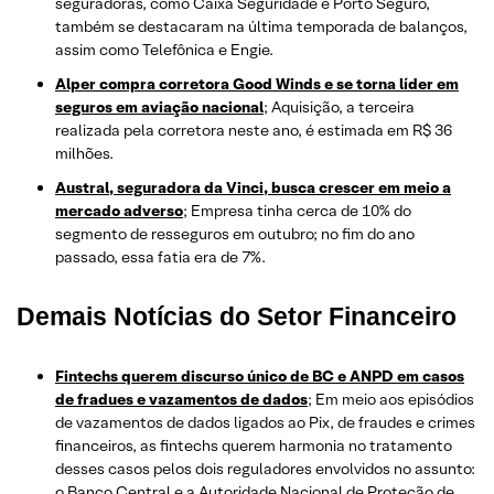
seguradoras, como Caixa Seguridade e Porto Seguro,
também se destacaram na última temporada de balanços,
assim como Telefônica e Engie.
Alper compra corretora Good Winds e se torna líder em
seguros em aviação nacional
; Aquisição, a terceira
realizada pela corretora neste ano, é estimada em R$ 36
milhões.
Austral, seguradora da Vinci, busca crescer em meio a
mercado adverso
; Empresa tinha cerca de 10% do
segmento de resseguros em outubro; no fim do ano
passado, essa fatia era de 7%.
Demais Notícias do Setor Financeiro
Fintechs querem discurso único de BC e ANPD em casos
de fradues e vazamentos de dados
; Em meio aos episódios
de vazamentos de dados ligados ao Pix, de fraudes e crimes
financeiros, as fintechs querem harmonia no tratamento
desses casos pelos dois reguladores envolvidos no assunto:
o Banco Central e a Autoridade Nacional de Proteção de