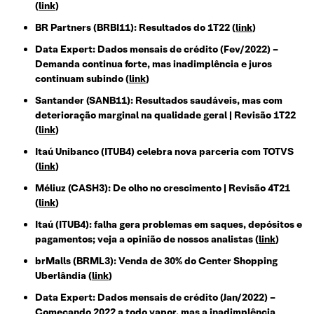
(
link
)
BR Partners (BRBI11): Resultados do 1T22 (
link
)
Data Expert: Dados mensais de crédito (Fev/2022) –
Demanda continua forte, mas inadimplência e juros
continuam subindo (
link
)
Santander (SANB11): Resultados saudáveis, mas com
deterioração marginal na qualidade geral
| Revisão 1T22
(
link
)
Itaú Unibanco (ITUB4) celebra nova parceria com TOTVS
(
link
)
Méliuz (CASH3): De olho no crescimento | Revisão 4T21
(
link
)
Itaú (ITUB4): falha gera problemas em saques, depósitos e
pagamentos; veja a opinião de nossos analistas (
link
)
brMalls (BRML3): Venda de 30% do Center Shopping
Uberlândia (
link
)
Data Expert: Dados mensais de crédito (Jan/2022) –
Começando 2022 a todo vapor, mas a inadimplência