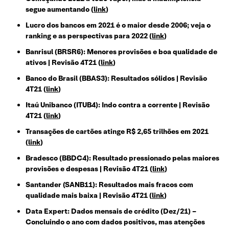
segue aumentando (
link
)
Lucro dos bancos em 2021 é o maior desde 2006; veja o
ranking e as perspectivas para 2022 (
link
)
Banrisul (BRSR6): Menores provisões e boa qualidade de
ativos | Revisão 4T21 (
link
)
Banco do Brasil (BBAS3): Resultados sólidos | Revisão
4T21 (
link
)
Itaú Unibanco (ITUB4): Indo contra a corrente | Revisão
4T21 (
link
)
Transações de cartões atinge R$ 2,65 trilhões em 2021
(
link
)
Bradesco (BBDC4): Resultado pressionado pelas maiores
provisões e despesas | Revisão 4T21 (
link
)
Santander (SANB11): Resultados mais fracos com
qualidade mais baixa | Revisão 4T21 (
link
)
Data Expert: Dados mensais de crédito (Dez/21) –
Concluindo o ano com dados positivos, mas atenções