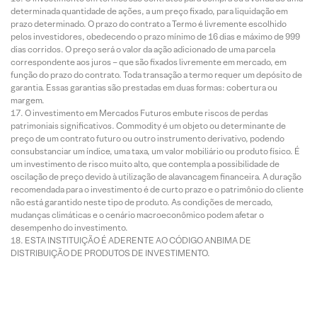
determinada quantidade de ações, a um preço fixado, para liquidação em
prazo determinado. O prazo do contrato a Termo é livremente escolhido
pelos investidores, obedecendo o prazo mínimo de 16 dias e máximo de 999
dias corridos. O preço será o valor da ação adicionado de uma parcela
correspondente aos juros – que são fixados livremente em mercado, em
função do prazo do contrato. Toda transação a termo requer um depósito de
garantia. Essas garantias são prestadas em duas formas: cobertura ou
margem.
O investimento em Mercados Futuros embute riscos de perdas
patrimoniais significativos. Commodity é um objeto ou determinante de
preço de um contrato futuro ou outro instrumento derivativo, podendo
consubstanciar um índice, uma taxa, um valor mobiliário ou produto físico. É
um investimento de risco muito alto, que contempla a possibilidade de
oscilação de preço devido à utilização de alavancagem financeira. A duração
recomendada para o investimento é de curto prazo e o patrimônio do cliente
não está garantido neste tipo de produto. As condições de mercado,
mudanças climáticas e o cenário macroeconômico podem afetar o
desempenho do investimento.
ESTA INSTITUIÇÃO É ADERENTE AO CÓDIGO ANBIMA DE
DISTRIBUIÇÃO DE PRODUTOS DE INVESTIMENTO.