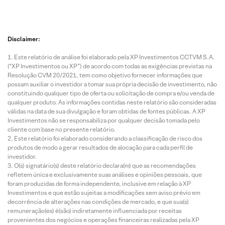
Disclaimer:
Este relatório de análise foi elaborado pela XP Investimentos CCTVM S.A.
(“XP Investimentos ou XP”) de acordo com todas as exigências previstas na
Resolução CVM 20/2021, tem como objetivo fornecer informações que
possam auxiliar o investidor a tomar sua própria decisão de investimento, não
constituindo qualquer tipo de oferta ou solicitação de compra e/ou venda de
qualquer produto. As informações contidas neste relatório são consideradas
válidas na data de sua divulgação e foram obtidas de fontes públicas. A XP
Investimentos não se responsabiliza por qualquer decisão tomada pelo
cliente com base no presente relatório.
Este relatório foi elaborado considerando a classificação de risco dos
produtos de modo a gerar resultados de alocação para cada perfil de
investidor.
O(s) signatário(s) deste relatório declara(m) que as recomendações
refletem única e exclusivamente suas análises e opiniões pessoais, que
foram produzidas de forma independente, inclusive em relação à XP
Investimentos e que estão sujeitas a modificações sem aviso prévio em
decorrência de alterações nas condições de mercado, e que sua(s)
remuneração(es) é(são) indiretamente influenciada por receitas
provenientes dos negócios e operações financeiras realizadas pela XP