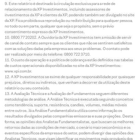
Este relatório é destinado à circulação exclusiva para a rede de
relacionamento da XP Investimentos, incluindo assessores de
investimentos da XP e clientes da XP, podendo também ser divulgado no site
da XP. Fica proibida sua reprodução ou redistribuição para qualquer pessoa,
no todo ou em parte, qualquer que seja o propósito, sem o prévio
consentimento expresso da XP Investimentos.
0800 77 20202. A Ouvidoria da XP Investimentos tem a missão de servir
de canal de contato sempre que os clientes que não se sentirem satisfeitos
com as soluções dadas pela empresa aos seus problemas. O contato pode
ser realizado por meio do telefone: 0800 722 3710.
O custo da operação e a política de cobrança estão definidos nas tabelas
de custos operacionais disponibilizadas no site da XP Investimentos:
www.xpi.com.br.
A XP Investimentos se exime de qualquer responsabilidade por quaisquer
prejuízos, diretos ou indiretos, que venham a decorrer da utilização deste
relatório ou seu conteúdo.
A Avaliação Técnica e a Avaliação de Fundamentos seguem diferentes
metodologias de análise. A Análise Técnica é executada seguindo conceitos
como tendência, suporte, resistência, candles, volumes, médias móveis
entre outros. Já a Análise Fundamentalista utiliza como informação os
resultados divulgados pelas companhias emissoras e suas projeções. Desta
forma, as opiniões dos Analistas Fundamentalistas, que buscam os melhores
retornos dadas as condições de mercado, o cenário macroeconômico e os
eventos específicos da empresa e do setor, podem divergir das opiniões dos
Analistas Técnicos, que visam identificar os movimentos mais prováveis dos