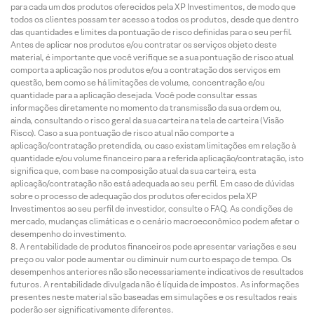
para cada um dos produtos oferecidos pela XP Investimentos, de modo que
todos os clientes possam ter acesso a todos os produtos, desde que dentro
das quantidades e limites da pontuação de risco definidas para o seu perfil.
Antes de aplicar nos produtos e/ou contratar os serviços objeto deste
material, é importante que você verifique se a sua pontuação de risco atual
comporta a aplicação nos produtos e/ou a contratação dos serviços em
questão, bem como se há limitações de volume, concentração e/ou
quantidade para a aplicação desejada. Você pode consultar essas
informações diretamente no momento da transmissão da sua ordem ou,
ainda, consultando o risco geral da sua carteira na tela de carteira (Visão
Risco). Caso a sua pontuação de risco atual não comporte a
aplicação/contratação pretendida, ou caso existam limitações em relação à
quantidade e/ou volume financeiro para a referida aplicação/contratação, isto
significa que, com base na composição atual da sua carteira, esta
aplicação/contratação não está adequada ao seu perfil. Em caso de dúvidas
sobre o processo de adequação dos produtos oferecidos pela XP
Investimentos ao seu perfil de investidor, consulte o FAQ. As condições de
mercado, mudanças climáticas e o cenário macroeconômico podem afetar o
desempenho do investimento.
A rentabilidade de produtos financeiros pode apresentar variações e seu
preço ou valor pode aumentar ou diminuir num curto espaço de tempo. Os
desempenhos anteriores não são necessariamente indicativos de resultados
futuros. A rentabilidade divulgada não é líquida de impostos. As informações
presentes neste material são baseadas em simulações e os resultados reais
poderão ser significativamente diferentes.