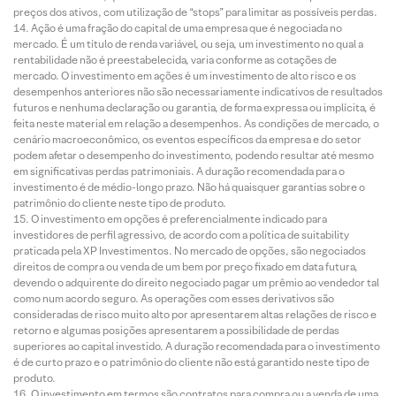
preços dos ativos, com utilização de “stops” para limitar as possíveis perdas.
Ação é uma fração do capital de uma empresa que é negociada no
mercado. É um título de renda variável, ou seja, um investimento no qual a
rentabilidade não é preestabelecida, varia conforme as cotações de
mercado. O investimento em ações é um investimento de alto risco e os
desempenhos anteriores não são necessariamente indicativos de resultados
futuros e nenhuma declaração ou garantia, de forma expressa ou implícita, é
feita neste material em relação a desempenhos. As condições de mercado, o
cenário macroeconômico, os eventos específicos da empresa e do setor
podem afetar o desempenho do investimento, podendo resultar até mesmo
em significativas perdas patrimoniais. A duração recomendada para o
investimento é de médio-longo prazo. Não há quaisquer garantias sobre o
patrimônio do cliente neste tipo de produto.
O investimento em opções é preferencialmente indicado para
investidores de perfil agressivo, de acordo com a política de suitability
praticada pela XP Investimentos. No mercado de opções, são negociados
direitos de compra ou venda de um bem por preço fixado em data futura,
devendo o adquirente do direito negociado pagar um prêmio ao vendedor tal
como num acordo seguro. As operações com esses derivativos são
consideradas de risco muito alto por apresentarem altas relações de risco e
retorno e algumas posições apresentarem a possibilidade de perdas
superiores ao capital investido. A duração recomendada para o investimento
é de curto prazo e o patrimônio do cliente não está garantido neste tipo de
produto.
O investimento em termos são contratos para compra ou a venda de uma