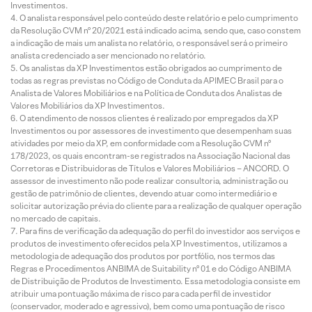
Investimentos.
O analista responsável pelo conteúdo deste relatório e pelo cumprimento
da Resolução CVM nº 20/2021 está indicado acima, sendo que, caso constem
a indicação de mais um analista no relatório, o responsável será o primeiro
analista credenciado a ser mencionado no relatório.
Os analistas da XP Investimentos estão obrigados ao cumprimento de
todas as regras previstas no Código de Conduta da APIMEC Brasil para o
Analista de Valores Mobiliários e na Política de Conduta dos Analistas de
Valores Mobiliários da XP Investimentos.
O atendimento de nossos clientes é realizado por empregados da XP
Investimentos ou por assessores de investimento que desempenham suas
atividades por meio da XP, em conformidade com a Resolução CVM nº
178/2023, os quais encontram-se registrados na Associação Nacional das
Corretoras e Distribuidoras de Títulos e Valores Mobiliários – ANCORD. O
assessor de investimento não pode realizar consultoria, administração ou
gestão de patrimônio de clientes, devendo atuar como intermediário e
solicitar autorização prévia do cliente para a realização de qualquer operação
no mercado de capitais.
Para fins de verificação da adequação do perfil do investidor aos serviços e
produtos de investimento oferecidos pela XP Investimentos, utilizamos a
metodologia de adequação dos produtos por portfólio, nos termos das
Regras e Procedimentos ANBIMA de Suitability nº 01 e do Código ANBIMA
de Distribuição de Produtos de Investimento. Essa metodologia consiste em
atribuir uma pontuação máxima de risco para cada perfil de investidor
(conservador, moderado e agressivo), bem como uma pontuação de risco