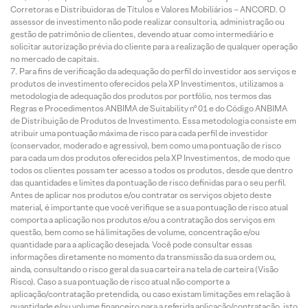
Corretoras e Distribuidoras de Títulos e Valores Mobiliários – ANCORD. O
assessor de investimento não pode realizar consultoria, administração ou
gestão de patrimônio de clientes, devendo atuar como intermediário e
solicitar autorização prévia do cliente para a realização de qualquer operação
no mercado de capitais.
Para fins de verificação da adequação do perfil do investidor aos serviços e
produtos de investimento oferecidos pela XP Investimentos, utilizamos a
metodologia de adequação dos produtos por portfólio, nos termos das
Regras e Procedimentos ANBIMA de Suitability nº 01 e do Código ANBIMA
de Distribuição de Produtos de Investimento. Essa metodologia consiste em
atribuir uma pontuação máxima de risco para cada perfil de investidor
(conservador, moderado e agressivo), bem como uma pontuação de risco
para cada um dos produtos oferecidos pela XP Investimentos, de modo que
todos os clientes possam ter acesso a todos os produtos, desde que dentro
das quantidades e limites da pontuação de risco definidas para o seu perfil.
Antes de aplicar nos produtos e/ou contratar os serviços objeto deste
material, é importante que você verifique se a sua pontuação de risco atual
comporta a aplicação nos produtos e/ou a contratação dos serviços em
questão, bem como se há limitações de volume, concentração e/ou
quantidade para a aplicação desejada. Você pode consultar essas
informações diretamente no momento da transmissão da sua ordem ou,
ainda, consultando o risco geral da sua carteira na tela de carteira (Visão
Risco). Caso a sua pontuação de risco atual não comporte a
aplicação/contratação pretendida, ou caso existam limitações em relação à
quantidade e/ou volume financeiro para a referida aplicação/contratação, isto