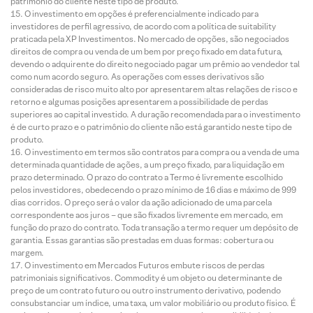
patrimônio do cliente neste tipo de produto.
O investimento em opções é preferencialmente indicado para
investidores de perfil agressivo, de acordo com a política de suitability
praticada pela XP Investimentos. No mercado de opções, são negociados
direitos de compra ou venda de um bem por preço fixado em data futura,
devendo o adquirente do direito negociado pagar um prêmio ao vendedor tal
como num acordo seguro. As operações com esses derivativos são
consideradas de risco muito alto por apresentarem altas relações de risco e
retorno e algumas posições apresentarem a possibilidade de perdas
superiores ao capital investido. A duração recomendada para o investimento
é de curto prazo e o patrimônio do cliente não está garantido neste tipo de
produto.
O investimento em termos são contratos para compra ou a venda de uma
determinada quantidade de ações, a um preço fixado, para liquidação em
prazo determinado. O prazo do contrato a Termo é livremente escolhido
pelos investidores, obedecendo o prazo mínimo de 16 dias e máximo de 999
dias corridos. O preço será o valor da ação adicionado de uma parcela
correspondente aos juros – que são fixados livremente em mercado, em
função do prazo do contrato. Toda transação a termo requer um depósito de
garantia. Essas garantias são prestadas em duas formas: cobertura ou
margem.
O investimento em Mercados Futuros embute riscos de perdas
patrimoniais significativos. Commodity é um objeto ou determinante de
preço de um contrato futuro ou outro instrumento derivativo, podendo
consubstanciar um índice, uma taxa, um valor mobiliário ou produto físico. É