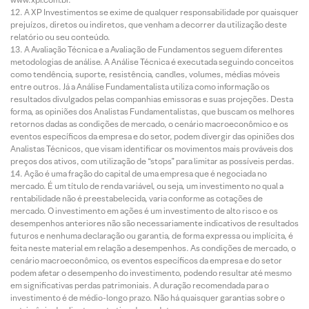
A XP Investimentos se exime de qualquer responsabilidade por quaisquer
prejuízos, diretos ou indiretos, que venham a decorrer da utilização deste
relatório ou seu conteúdo.
A Avaliação Técnica e a Avaliação de Fundamentos seguem diferentes
metodologias de análise. A Análise Técnica é executada seguindo conceitos
como tendência, suporte, resistência, candles, volumes, médias móveis
entre outros. Já a Análise Fundamentalista utiliza como informação os
resultados divulgados pelas companhias emissoras e suas projeções. Desta
forma, as opiniões dos Analistas Fundamentalistas, que buscam os melhores
retornos dadas as condições de mercado, o cenário macroeconômico e os
eventos específicos da empresa e do setor, podem divergir das opiniões dos
Analistas Técnicos, que visam identificar os movimentos mais prováveis dos
preços dos ativos, com utilização de “stops” para limitar as possíveis perdas.
Ação é uma fração do capital de uma empresa que é negociada no
mercado. É um título de renda variável, ou seja, um investimento no qual a
rentabilidade não é preestabelecida, varia conforme as cotações de
mercado. O investimento em ações é um investimento de alto risco e os
desempenhos anteriores não são necessariamente indicativos de resultados
futuros e nenhuma declaração ou garantia, de forma expressa ou implícita, é
feita neste material em relação a desempenhos. As condições de mercado, o
cenário macroeconômico, os eventos específicos da empresa e do setor
podem afetar o desempenho do investimento, podendo resultar até mesmo
em significativas perdas patrimoniais. A duração recomendada para o
investimento é de médio-longo prazo. Não há quaisquer garantias sobre o