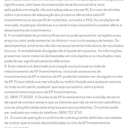
significa que, com base na composição atual da sua carteira, esta
aplicação/contratação não está adequada ao seu perfil. Em caso de dúvidas
sobre o processo de adequação dos produtos oferecidos pela XP
Investimentos ao seu perfil de investidor, consulte o FAQ. As condições de
mercado, mudanças climáticas e o cenário macroeconômico podem afetar o
desempenho do investimento.
A rentabilidade de produtos financeiros pode apresentar variações e seu
preço ou valor pode aumentar ou diminuir num curto espaço de tempo. Os
desempenhos anteriores não são necessariamente indicativos de resultados
futuros. A rentabilidade divulgada não é líquida de impostos. As informações
presentes neste material são baseadas em simulações e os resultados reais
poderão ser significativamente diferentes.
Este relatório é destinado à circulação exclusiva para a rede de
relacionamento da XP Investimentos, incluindo assessores de
investimentos da XP e clientes da XP, podendo também ser divulgado no site
da XP. Fica proibida sua reprodução ou redistribuição para qualquer pessoa,
no todo ou em parte, qualquer que seja o propósito, sem o prévio
consentimento expresso da XP Investimentos.
0800 77 20202. A Ouvidoria da XP Investimentos tem a missão de servir
de canal de contato sempre que os clientes que não se sentirem satisfeitos
com as soluções dadas pela empresa aos seus problemas. O contato pode
ser realizado por meio do telefone: 0800 722 3710.
O custo da operação e a política de cobrança estão definidos nas tabelas
de custos operacionais disponibilizadas no site da XP Investimentos:
www.xpi.com.br.