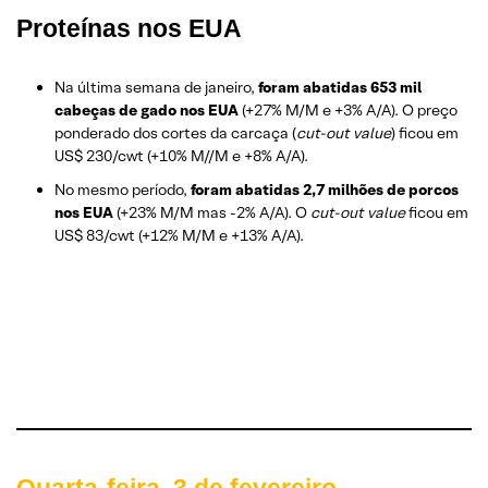
Proteínas nos EUA
Na última semana de janeiro,
foram abatidas 653 mil
cabeças de gado nos EUA
(+27% M/M e +3% A/A). O preço
ponderado dos cortes da carcaça (
cut-out value
) ficou em
US$ 230/cwt (+10% M//M e +8% A/A).
No mesmo período,
foram abatidas 2,7 milhões de porcos
nos EUA
(+23% M/M mas -2% A/A). O
cut-out value
ficou em
US$ 83/cwt (+12% M/M e +13% A/A).
Quarta-feira, 3 de fevereiro