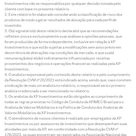
Investimentos não se responsabiliza por qualquer decisão tomada pelo
cliente com base no presente relatório.
Este relatório foi elaborado considerando a classificação de risco dos
produtos de modo a gerar resultados de alocação para cada perfil de
investidor.
O(s) signatário(s) deste relatório declara(m) que as recomendações
refletem única e exclusivamente suas análises e opiniões pessoais, que
foram produzidas de forma independente, inclusive em relação à XP
Investimentos e que estão sujeitas a modificações sem aviso prévio em
decorrência de alterações nas condições de mercado, e que sua(s)
remuneração(es) é(são) indiretamente influenciada por receitas
provenientes dos negócios e operações financeiras realizadas pela XP
Investimentos.
O analista responsável pelo conteúdo deste relatório e pelo cumprimento
da Resolução CVM nº 20/2021 está indicado acima, sendo que, caso constem
a indicação de mais um analista no relatório, o responsável será o primeiro
analista credenciado a ser mencionado no relatório.
Os analistas da XP Investimentos estão obrigados ao cumprimento de
todas as regras previstas no Código de Conduta da APIMEC Brasil para o
Analista de Valores Mobiliários e na Política de Conduta dos Analistas de
Valores Mobiliários da XP Investimentos.
O atendimento de nossos clientes é realizado por empregados da XP
Investimentos ou por assessores de investimento que desempenham suas
atividades por meio da XP, em conformidade com a Resolução CVM nº
178/2023, os quais encontram-se registrados na Associação Nacional das