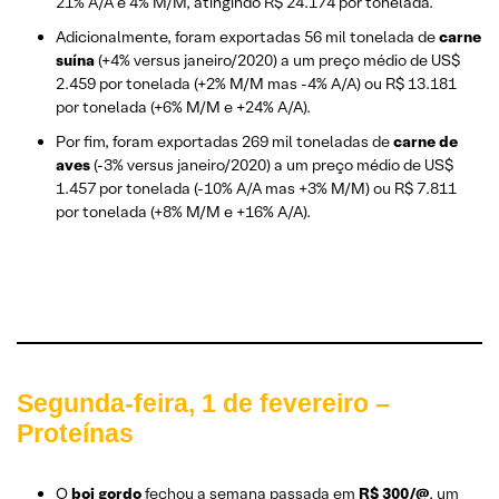
21% A/A e 4% M/M, atingindo R$ 24.174 por tonelada.
Adicionalmente, foram exportadas 56 mil tonelada de
carne
suína
(+4% versus janeiro/2020) a um preço médio de US$
2.459 por tonelada (+2% M/M mas -4% A/A) ou R$ 13.181
por tonelada (+6% M/M e +24% A/A).
Por fim, foram exportadas 269 mil toneladas de
carne de
aves
(-3% versus janeiro/2020) a um preço médio de US$
1.457 por tonelada (-10% A/A mas +3% M/M) ou R$ 7.811
por tonelada (+8% M/M e +16% A/A).
Segunda-feira, 1 de fevereiro –
Proteínas
O
boi gordo
fechou a semana passada em
R$ 300/@
, um