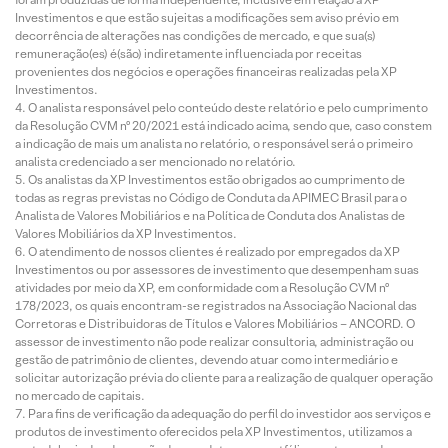
Investimentos e que estão sujeitas a modificações sem aviso prévio em
decorrência de alterações nas condições de mercado, e que sua(s)
remuneração(es) é(são) indiretamente influenciada por receitas
provenientes dos negócios e operações financeiras realizadas pela XP
Investimentos.
O analista responsável pelo conteúdo deste relatório e pelo cumprimento
da Resolução CVM nº 20/2021 está indicado acima, sendo que, caso constem
a indicação de mais um analista no relatório, o responsável será o primeiro
analista credenciado a ser mencionado no relatório.
Os analistas da XP Investimentos estão obrigados ao cumprimento de
todas as regras previstas no Código de Conduta da APIMEC Brasil para o
Analista de Valores Mobiliários e na Política de Conduta dos Analistas de
Valores Mobiliários da XP Investimentos.
O atendimento de nossos clientes é realizado por empregados da XP
Investimentos ou por assessores de investimento que desempenham suas
atividades por meio da XP, em conformidade com a Resolução CVM nº
178/2023, os quais encontram-se registrados na Associação Nacional das
Corretoras e Distribuidoras de Títulos e Valores Mobiliários – ANCORD. O
assessor de investimento não pode realizar consultoria, administração ou
gestão de patrimônio de clientes, devendo atuar como intermediário e
solicitar autorização prévia do cliente para a realização de qualquer operação
no mercado de capitais.
Para fins de verificação da adequação do perfil do investidor aos serviços e
produtos de investimento oferecidos pela XP Investimentos, utilizamos a