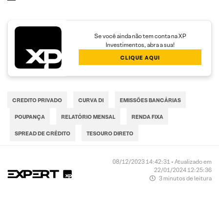
Se você ainda não tem conta na XP
Investimentos, abra a sua!
CLIQUE AQUI
CREDITO PRIVADO
CURVA DI
EMISSÕES BANCÁRIAS
POUPANÇA
RELATÓRIO MENSAL
RENDA FIXA
SPREAD DE CRÉDITO
TESOURO DIRETO
08/12/2023 14:42:31 • Atualizado em
22/01/2024 12:25:36
3 minutos de leitura