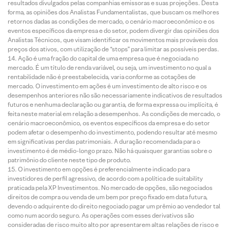
resultados divulgados pelas companhias emissoras e suas projeções. Desta
forma, as opiniões dos Analistas Fundamentalistas, que buscam os melhores
retornos dadas as condições de mercado, o cenário macroeconômico e os
eventos específicos da empresa e do setor, podem divergir das opiniões dos
Analistas Técnicos, que visam identificar os movimentos mais prováveis dos
preços dos ativos, com utilização de “stops” para limitar as possíveis perdas.
Ação é uma fração do capital de uma empresa que é negociada no
mercado. É um título de renda variável, ou seja, um investimento no qual a
rentabilidade não é preestabelecida, varia conforme as cotações de
mercado. O investimento em ações é um investimento de alto risco e os
desempenhos anteriores não são necessariamente indicativos de resultados
futuros e nenhuma declaração ou garantia, de forma expressa ou implícita, é
feita neste material em relação a desempenhos. As condições de mercado, o
cenário macroeconômico, os eventos específicos da empresa e do setor
podem afetar o desempenho do investimento, podendo resultar até mesmo
em significativas perdas patrimoniais. A duração recomendada para o
investimento é de médio-longo prazo. Não há quaisquer garantias sobre o
patrimônio do cliente neste tipo de produto.
O investimento em opções é preferencialmente indicado para
investidores de perfil agressivo, de acordo com a política de suitability
praticada pela XP Investimentos. No mercado de opções, são negociados
direitos de compra ou venda de um bem por preço fixado em data futura,
devendo o adquirente do direito negociado pagar um prêmio ao vendedor tal
como num acordo seguro. As operações com esses derivativos são
consideradas de risco muito alto por apresentarem altas relações de risco e