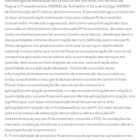
metodologia de adequação dos produtos por portfólio, nos termos das
Regras e Procedimentos ANBIMA de Suitability nº 01 e do Código ANBIMA
de Distribuição de Produtos de Investimento. Essa metodologia consiste em
atribuir uma pontuação máxima de risco para cada perfil de investidor
(conservador, moderado e agressivo), bem como uma pontuação de risco
para cada um dos produtos oferecidos pela XP Investimentos, de modo que
todos os clientes possam ter acesso a todos os produtos, desde que dentro
das quantidades e limites da pontuação de risco definidas para o seu perfil.
Antes de aplicar nos produtos e/ou contratar os serviços objeto deste
material, é importante que você verifique se a sua pontuação de risco atual
comporta a aplicação nos produtos e/ou a contratação dos serviços em
questão, bem como se há limitações de volume, concentração e/ou
quantidade para a aplicação desejada. Você pode consultar essas
informações diretamente no momento da transmissão da sua ordem ou,
ainda, consultando o risco geral da sua carteira na tela de carteira (Visão
Risco). Caso a sua pontuação de risco atual não comporte a
aplicação/contratação pretendida, ou caso existam limitações em relação à
quantidade e/ou volume financeiro para a referida aplicação/contratação, isto
significa que, com base na composição atual da sua carteira, esta
aplicação/contratação não está adequada ao seu perfil. Em caso de dúvidas
sobre o processo de adequação dos produtos oferecidos pela XP
Investimentos ao seu perfil de investidor, consulte o FAQ. As condições de
mercado, mudanças climáticas e o cenário macroeconômico podem afetar o
desempenho do investimento.
A rentabilidade de produtos financeiros pode apresentar variações e seu