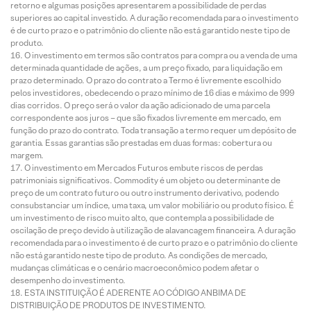
retorno e algumas posições apresentarem a possibilidade de perdas
superiores ao capital investido. A duração recomendada para o investimento
é de curto prazo e o patrimônio do cliente não está garantido neste tipo de
produto.
O investimento em termos são contratos para compra ou a venda de uma
determinada quantidade de ações, a um preço fixado, para liquidação em
prazo determinado. O prazo do contrato a Termo é livremente escolhido
pelos investidores, obedecendo o prazo mínimo de 16 dias e máximo de 999
dias corridos. O preço será o valor da ação adicionado de uma parcela
correspondente aos juros – que são fixados livremente em mercado, em
função do prazo do contrato. Toda transação a termo requer um depósito de
garantia. Essas garantias são prestadas em duas formas: cobertura ou
margem.
O investimento em Mercados Futuros embute riscos de perdas
patrimoniais significativos. Commodity é um objeto ou determinante de
preço de um contrato futuro ou outro instrumento derivativo, podendo
consubstanciar um índice, uma taxa, um valor mobiliário ou produto físico. É
um investimento de risco muito alto, que contempla a possibilidade de
oscilação de preço devido à utilização de alavancagem financeira. A duração
recomendada para o investimento é de curto prazo e o patrimônio do cliente
não está garantido neste tipo de produto. As condições de mercado,
mudanças climáticas e o cenário macroeconômico podem afetar o
desempenho do investimento.
ESTA INSTITUIÇÃO É ADERENTE AO CÓDIGO ANBIMA DE
DISTRIBUIÇÃO DE PRODUTOS DE INVESTIMENTO.