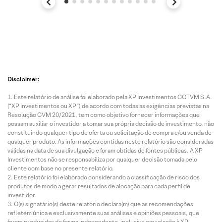
Disclaimer:
Este relatório de análise foi elaborado pela XP Investimentos CCTVM S.A.
(“XP Investimentos ou XP”) de acordo com todas as exigências previstas na
Resolução CVM 20/2021, tem como objetivo fornecer informações que
possam auxiliar o investidor a tomar sua própria decisão de investimento, não
constituindo qualquer tipo de oferta ou solicitação de compra e/ou venda de
qualquer produto. As informações contidas neste relatório são consideradas
válidas na data de sua divulgação e foram obtidas de fontes públicas. A XP
Investimentos não se responsabiliza por qualquer decisão tomada pelo
cliente com base no presente relatório.
Este relatório foi elaborado considerando a classificação de risco dos
produtos de modo a gerar resultados de alocação para cada perfil de
investidor.
O(s) signatário(s) deste relatório declara(m) que as recomendações
refletem única e exclusivamente suas análises e opiniões pessoais, que
foram produzidas de forma independente, inclusive em relação à XP