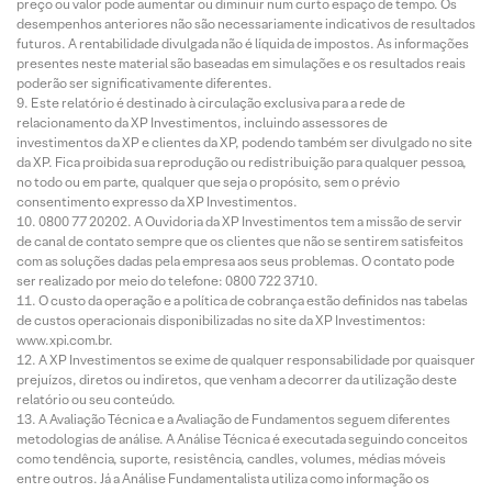
preço ou valor pode aumentar ou diminuir num curto espaço de tempo. Os
desempenhos anteriores não são necessariamente indicativos de resultados
futuros. A rentabilidade divulgada não é líquida de impostos. As informações
presentes neste material são baseadas em simulações e os resultados reais
poderão ser significativamente diferentes.
Este relatório é destinado à circulação exclusiva para a rede de
relacionamento da XP Investimentos, incluindo assessores de
investimentos da XP e clientes da XP, podendo também ser divulgado no site
da XP. Fica proibida sua reprodução ou redistribuição para qualquer pessoa,
no todo ou em parte, qualquer que seja o propósito, sem o prévio
consentimento expresso da XP Investimentos.
0800 77 20202. A Ouvidoria da XP Investimentos tem a missão de servir
de canal de contato sempre que os clientes que não se sentirem satisfeitos
com as soluções dadas pela empresa aos seus problemas. O contato pode
ser realizado por meio do telefone: 0800 722 3710.
O custo da operação e a política de cobrança estão definidos nas tabelas
de custos operacionais disponibilizadas no site da XP Investimentos:
www.xpi.com.br.
A XP Investimentos se exime de qualquer responsabilidade por quaisquer
prejuízos, diretos ou indiretos, que venham a decorrer da utilização deste
relatório ou seu conteúdo.
A Avaliação Técnica e a Avaliação de Fundamentos seguem diferentes
metodologias de análise. A Análise Técnica é executada seguindo conceitos
como tendência, suporte, resistência, candles, volumes, médias móveis
entre outros. Já a Análise Fundamentalista utiliza como informação os