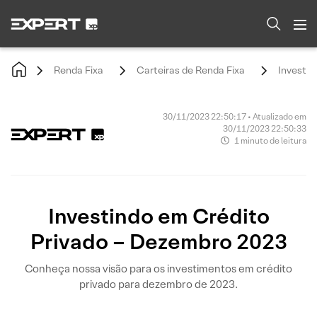
Renda Fixa
Carteiras de Renda Fixa
Investin
30/11/2023 22:50:17 • Atualizado em
30/11/2023 22:50:33
1 minuto de leitura
Investindo em Crédito
Privado – Dezembro 2023
Conheça nossa visão para os investimentos em crédito
privado para dezembro de 2023.