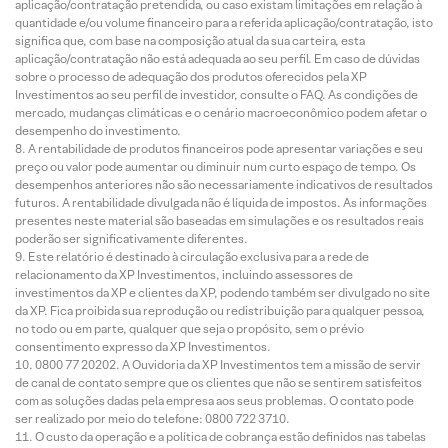
aplicação/contratação pretendida, ou caso existam limitações em relação à
quantidade e/ou volume financeiro para a referida aplicação/contratação, isto
significa que, com base na composição atual da sua carteira, esta
aplicação/contratação não está adequada ao seu perfil. Em caso de dúvidas
sobre o processo de adequação dos produtos oferecidos pela XP
Investimentos ao seu perfil de investidor, consulte o FAQ. As condições de
mercado, mudanças climáticas e o cenário macroeconômico podem afetar o
desempenho do investimento.
A rentabilidade de produtos financeiros pode apresentar variações e seu
preço ou valor pode aumentar ou diminuir num curto espaço de tempo. Os
desempenhos anteriores não são necessariamente indicativos de resultados
futuros. A rentabilidade divulgada não é líquida de impostos. As informações
presentes neste material são baseadas em simulações e os resultados reais
poderão ser significativamente diferentes.
Este relatório é destinado à circulação exclusiva para a rede de
relacionamento da XP Investimentos, incluindo assessores de
investimentos da XP e clientes da XP, podendo também ser divulgado no site
da XP. Fica proibida sua reprodução ou redistribuição para qualquer pessoa,
no todo ou em parte, qualquer que seja o propósito, sem o prévio
consentimento expresso da XP Investimentos.
0800 77 20202. A Ouvidoria da XP Investimentos tem a missão de servir
de canal de contato sempre que os clientes que não se sentirem satisfeitos
com as soluções dadas pela empresa aos seus problemas. O contato pode
ser realizado por meio do telefone: 0800 722 3710.
O custo da operação e a política de cobrança estão definidos nas tabelas