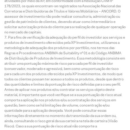
atividades por meio da XP, em conformidade com a Resolução CVM nº
178/2023, os quais encontram-se registrados na Associação Nacional das
Corretoras e Distribuidoras de Títulos e Valores Mobiliários – ANCORD. O
assessor de investimento não pode realizar consultoria, administração ou
gestão de patrimônio de clientes, devendo atuar como intermediário e
solicitar autorização prévia do cliente para a realização de qualquer operação
no mercado de capitais.
Para fins de verificação da adequação do perfil do investidor aos serviços e
produtos de investimento oferecidos pela XP Investimentos, utilizamos a
metodologia de adequação dos produtos por portfólio, nos termos das
Regras e Procedimentos ANBIMA de Suitability nº 01 e do Código ANBIMA
de Distribuição de Produtos de Investimento. Essa metodologia consiste em
atribuir uma pontuação máxima de risco para cada perfil de investidor
(conservador, moderado e agressivo), bem como uma pontuação de risco
para cada um dos produtos oferecidos pela XP Investimentos, de modo que
todos os clientes possam ter acesso a todos os produtos, desde que dentro
das quantidades e limites da pontuação de risco definidas para o seu perfil.
Antes de aplicar nos produtos e/ou contratar os serviços objeto deste
material, é importante que você verifique se a sua pontuação de risco atual
comporta a aplicação nos produtos e/ou a contratação dos serviços em
questão, bem como se há limitações de volume, concentração e/ou
quantidade para a aplicação desejada. Você pode consultar essas
informações diretamente no momento da transmissão da sua ordem ou,
ainda, consultando o risco geral da sua carteira na tela de carteira (Visão
Risco). Caso a sua pontuação de risco atual não comporte a