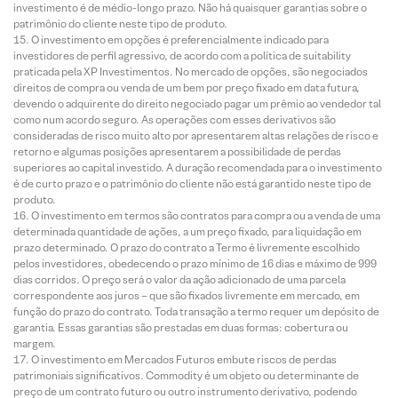
investimento é de médio-longo prazo. Não há quaisquer garantias sobre o
patrimônio do cliente neste tipo de produto.
O investimento em opções é preferencialmente indicado para
investidores de perfil agressivo, de acordo com a política de suitability
praticada pela XP Investimentos. No mercado de opções, são negociados
direitos de compra ou venda de um bem por preço fixado em data futura,
devendo o adquirente do direito negociado pagar um prêmio ao vendedor tal
como num acordo seguro. As operações com esses derivativos são
consideradas de risco muito alto por apresentarem altas relações de risco e
retorno e algumas posições apresentarem a possibilidade de perdas
superiores ao capital investido. A duração recomendada para o investimento
é de curto prazo e o patrimônio do cliente não está garantido neste tipo de
produto.
O investimento em termos são contratos para compra ou a venda de uma
determinada quantidade de ações, a um preço fixado, para liquidação em
prazo determinado. O prazo do contrato a Termo é livremente escolhido
pelos investidores, obedecendo o prazo mínimo de 16 dias e máximo de 999
dias corridos. O preço será o valor da ação adicionado de uma parcela
correspondente aos juros – que são fixados livremente em mercado, em
função do prazo do contrato. Toda transação a termo requer um depósito de
garantia. Essas garantias são prestadas em duas formas: cobertura ou
margem.
O investimento em Mercados Futuros embute riscos de perdas
patrimoniais significativos. Commodity é um objeto ou determinante de
preço de um contrato futuro ou outro instrumento derivativo, podendo