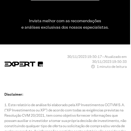
Invista melhor com as recomendações
e análises exclusivas dos nossos especialistas.
30/11/2023 19:50:17 • Atualizado em
30/11/2023 19:50:33
1 minuto de leitura
Disclaimer:
Este relatório de análise foi elaborado pela XP Investimentos CCTVM S.A.
(“XP Investimentos ou XP”) de acordo com todas as exigências previstas na
Resolução CVM 20/2021, tem como objetivo fornecer informações que
possam auxiliar o investidor a tomar sua própria decisão de investimento, não
constituindo qualquer tipo de oferta ou solicitação de compra e/ou venda de