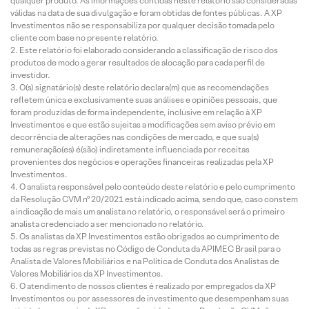
qualquer produto. As informações contidas neste relatório são consideradas
válidas na data de sua divulgação e foram obtidas de fontes públicas. A XP
Investimentos não se responsabiliza por qualquer decisão tomada pelo
cliente com base no presente relatório.
Este relatório foi elaborado considerando a classificação de risco dos
produtos de modo a gerar resultados de alocação para cada perfil de
investidor.
O(s) signatário(s) deste relatório declara(m) que as recomendações
refletem única e exclusivamente suas análises e opiniões pessoais, que
foram produzidas de forma independente, inclusive em relação à XP
Investimentos e que estão sujeitas a modificações sem aviso prévio em
decorrência de alterações nas condições de mercado, e que sua(s)
remuneração(es) é(são) indiretamente influenciada por receitas
provenientes dos negócios e operações financeiras realizadas pela XP
Investimentos.
O analista responsável pelo conteúdo deste relatório e pelo cumprimento
da Resolução CVM nº 20/2021 está indicado acima, sendo que, caso constem
a indicação de mais um analista no relatório, o responsável será o primeiro
analista credenciado a ser mencionado no relatório.
Os analistas da XP Investimentos estão obrigados ao cumprimento de
todas as regras previstas no Código de Conduta da APIMEC Brasil para o
Analista de Valores Mobiliários e na Política de Conduta dos Analistas de
Valores Mobiliários da XP Investimentos.
O atendimento de nossos clientes é realizado por empregados da XP
Investimentos ou por assessores de investimento que desempenham suas