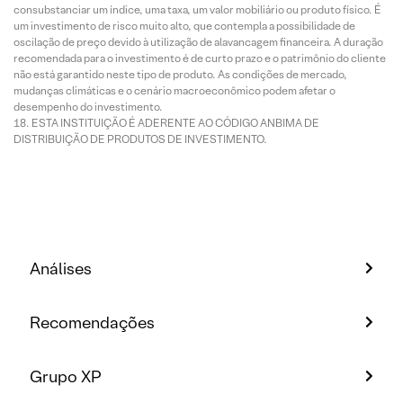
consubstanciar um índice, uma taxa, um valor mobiliário ou produto físico. É
um investimento de risco muito alto, que contempla a possibilidade de
oscilação de preço devido à utilização de alavancagem financeira. A duração
recomendada para o investimento é de curto prazo e o patrimônio do cliente
não está garantido neste tipo de produto. As condições de mercado,
mudanças climáticas e o cenário macroeconômico podem afetar o
desempenho do investimento.
ESTA INSTITUIÇÃO É ADERENTE AO CÓDIGO ANBIMA DE
DISTRIBUIÇÃO DE PRODUTOS DE INVESTIMENTO.
Análises
Recomendações
Grupo XP