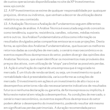
de custos operacionais disponibilizadas no site da XP Investimentos:
www.xpi.com.br.
A XP Investimentos se exime de qualquer responsabilidade por quaisquer
prejuízos, diretos ou indiretos, que venham a decorrer da utilização deste
relatório ou seu conteúdo.
A Avaliação Técnica e a Avaliação de Fundamentos seguem diferentes
metodologias de análise. A Análise Técnica é executada seguindo conceitos
como tendência, suporte, resistência, candles, volumes, médias móveis
entre outros. Já a Análise Fundamentalista utiliza como informação os
resultados divulgados pelas companhias emissoras e suas projeções. Desta
forma, as opiniões dos Analistas Fundamentalistas, que buscam os melhores
retornos dadas as condições de mercado, o cenário macroeconômico e os
eventos específicos da empresa e do setor, podem divergir das opiniões dos
Analistas Técnicos, que visam identificar os movimentos mais prováveis dos
preços dos ativos, com utilização de “stops” para limitar as possíveis perdas.
Ação é uma fração do capital de uma empresa que é negociada no
mercado. É um título de renda variável, ou seja, um investimento no qual a
rentabilidade não é preestabelecida, varia conforme as cotações de
mercado. O investimento em ações é um investimento de alto risco e os
desempenhos anteriores não são necessariamente indicativos de resultados
futuros e nenhuma declaração ou garantia, de forma expressa ou implícita, é
feita neste material em relação a desempenhos. As condições de mercado, o
cenário macroeconômico, os eventos específicos da empresa e do setor
podem afetar o desempenho do investimento, podendo resultar até mesmo
em significativas perdas patrimoniais. A duração recomendada para o