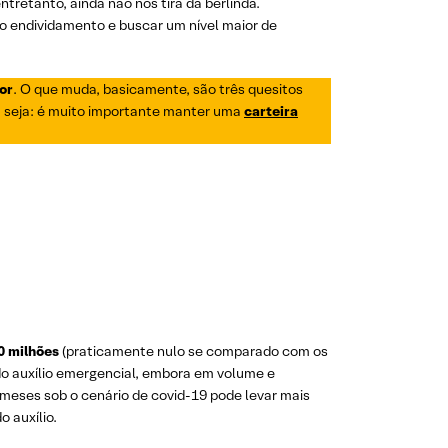
ntretanto, ainda não nos tira da berlinda.
o endividamento e buscar um nível maior de
or
. O que muda, basicamente, são três quesitos
 Ou seja: é muito importante manter uma
carteira
0 milhões
(praticamente nulo se comparado com os
o auxílio emergencial, embora em volume e
meses sob o cenário de covid-19 pode levar mais
 auxílio.