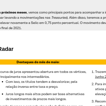
s próximos meses
, vemos como principais pontos para acompanhar a i
uar levando a movimentações nas
Treasuries
). Além disso, teremos a 
 elevar novamente a Selic em 0,75 ponto percentual. O movimento dev
 final de 2021.
Radar
Destaques do mês de maio:
 curva de juros apresentou abertura em todos os vértices,
Trazem
rincipalmente nos intermediários.
Junho 
Com isso, os títulos tendem a desvalorizar, pela
Para i
relação inversa entre taxa e preço.
ativos
Juros longos mais altos podem ser boas alternativas
elevaçã
de investimentos de prazos mais longos.
Recome