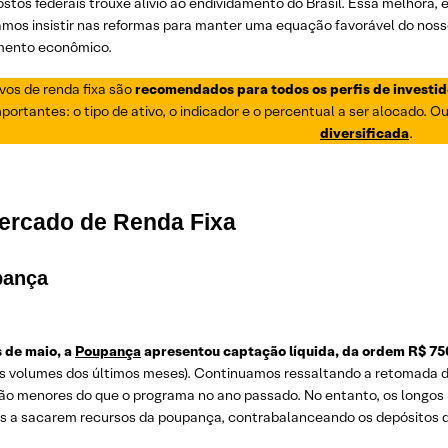
stos federais trouxe alívio ao endividamento do Brasil. Essa melhora, e
amos insistir nas reformas para manter uma equação favorável do noss
mento econômico.
ivos de renda fixa são
recomendados para todos os perfis de investid
portantes: o tipo de ativo, o indicador e o percentual a ser alocado.
diversificada
.
ercado de Renda Fixa
pança
 de maio, a
Poupança
apresentou captação líquida, da ordem R$ 75
s volumes dos últimos meses). Continuamos ressaltando a retomada d
ão menores do que o programa no ano passado. No entanto, os longos 
s a sacarem recursos da poupança, contrabalanceando os depósitos do