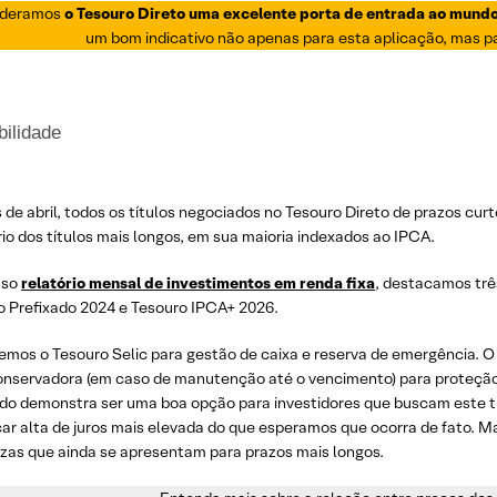
ideramos
o Tesouro Direto uma excelente porta de entrada ao mund
um bom indicativo não apenas para esta aplicação, mas p
bilidade
 de abril, todos os títulos negociados no Tesouro Direto de prazos cu
io dos títulos mais longos, em sua maioria indexados ao IPCA.
sso
relatório mensal de investimentos em renda fixa
, destacamos três
o Prefixado 2024 e Tesouro IPCA+ 2026.
emos o Tesouro Selic para gestão de caixa e reserva de emergência. O
nservadora (em caso de manutenção até o vencimento) para proteção da
ado demonstra ser uma boa opção para investidores que buscam este 
car alta de juros mais elevada do que esperamos que ocorra de fato. 
ezas que ainda se apresentam para prazos mais longos.