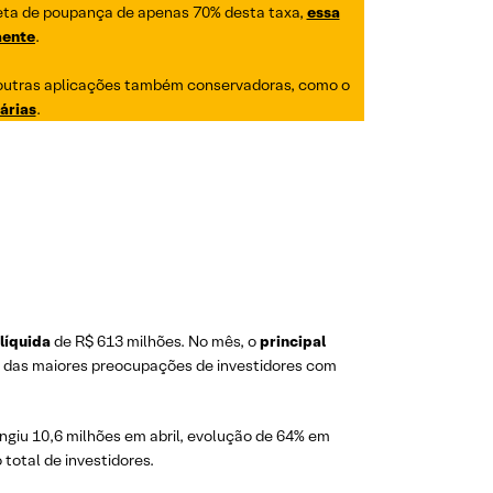
ta de poupança de apenas 70% desta taxa,
essa
aente
.
outras aplicações também conservadoras, como o
árias
.
líquida
de R$ 613 milhões. No mês, o
principal
xo das maiores preocupações de investidores com
giu 10,6 milhões em abril, evolução de 64% em
otal de investidores.