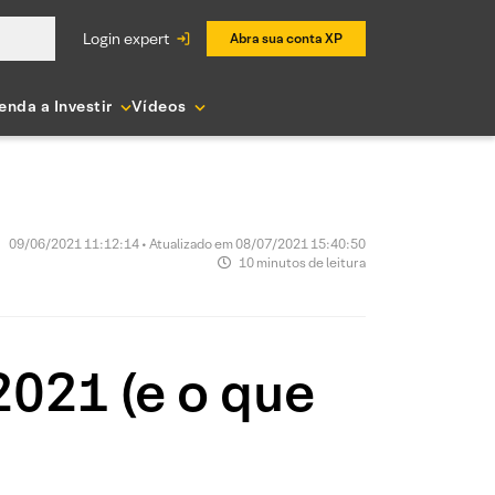
login expert
Abra sua conta XP
enda a Investir
Vídeos
09/06/2021 11:12:14 • Atualizado em 08/07/2021 15:40:50
10 minutos de leitura
2021 (e o que