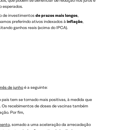
dos, que podem se beneficiar de redução nos juros e
o esperados.
o de investimentos
de prazos mais longos
,
uamos preferindo ativos indexados à
inflação
,
litando ganhos reais (acima do IPCA).
 mês de junho
é a seguinte:
o país tem se tornado mais positivas, à medida que
e. Os recebimentos de doses de vacinas também
ação. Por fim,
mento
, somado a uma aceleração da arrecadação