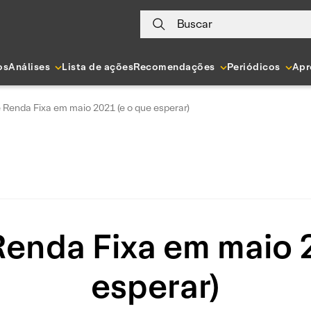
Buscar
os
Análises
Lista de ações
Recomendações
Periódicos
Apr
 Renda Fixa em maio 2021 (e o que esperar)
enda Fixa em maio 
esperar)