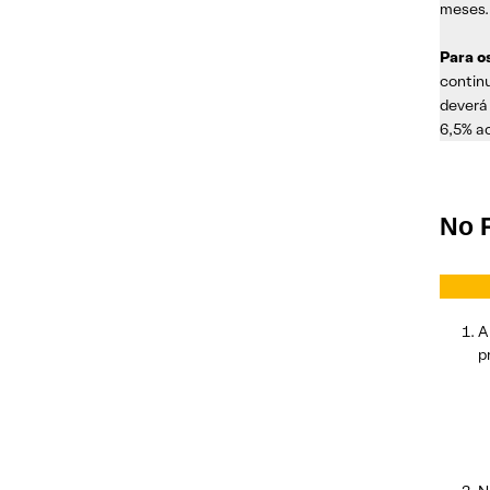
meses.
Para o
contin
deverá
6,5% ao
No 
A
p