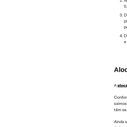
N
0
D
p
p
D
e
Alo
A
aloc
Confor
saímos
têm se 
Ainda s