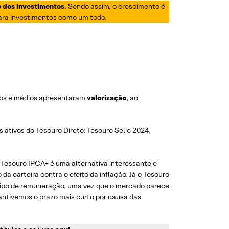
o dos investimentos
. Sendo assim, o crescimento é
ara investimentos como um todo.
rtos e médios apresentaram
valorização
, ao
 ativos do Tesouro Direto: Tesouro Selic 2024,
 Tesouro IPCA+ é uma alternativa interessante e
 carteira contra o efeito da inflação. Já o Tesouro
tipo de remuneração, uma vez que o mercado parece
Mantivemos o prazo mais curto por causa das