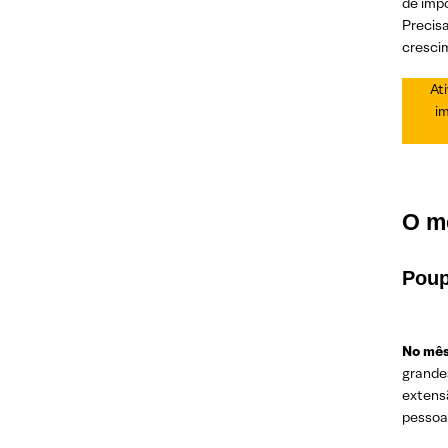
de impo
Precis
cresci
At
im
O m
Pou
No mês
grande
extens
pessoa