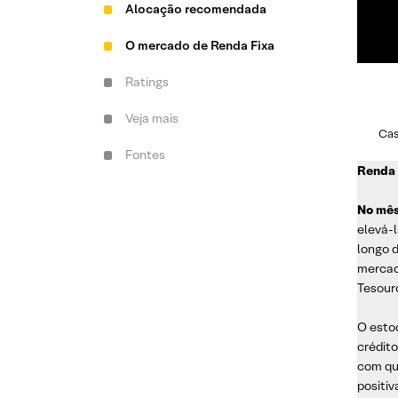
Alocação recomendada
O mercado de Renda Fixa
Ratings
Veja mais
Cas
Fontes
Renda 
No mês
elevá-l
longo d
mercad
Tesour
O esto
crédit
com qu
positi