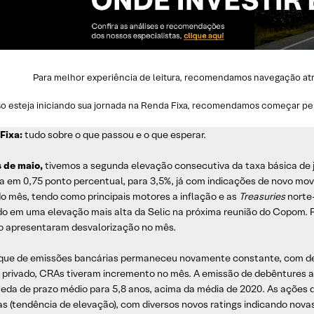
Para melhor experiência de leitura, recomendamos navegação atrav
o esteja iniciando sua jornada na Renda Fixa, recomendamos começar pe
Fixa:
tudo sobre o que passou e o que esperar.
 de maio,
tivemos a segunda elevação consecutiva da taxa básica de ju
a em 0,75 ponto percentual, para 3,5%, já com indicações de novo movi
o mês, tendo como principais motores a inflação e as
Treasuries
norte-
o em uma elevação mais alta da Selic na próxima reunião do Copom. Re
o apresentaram desvalorização no mês.
que de emissões bancárias permaneceu novamente constante, com des
o privado, CRAs tiveram incremento no mês. A emissão de debêntures at
eda de prazo médio para 5,8 anos, acima da média de 2020. As ações 
vas (tendência de elevação), com diversos novos ratings indicando nov