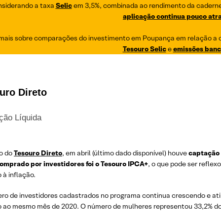
siderando a taxa
Selic
em 3,5%, combinada ao rendimento da caderne
aplicação continua pouco atr
 mais sobre comparações do investimento em Poupança em relação a 
Tesouro Selic
e
emissões banc
uro Direto
ção Líquida
o do
Tesouro Direto
, em abril (último dado disponível) houve
captação 
comprado por investidores foi o Tesouro IPCA+
, o que pode ser refle
 à inflação.
ro de investidores cadastrados no programa continua crescendo e atin
o ao mesmo mês de 2020. O número de mulheres representou 33,2% do t