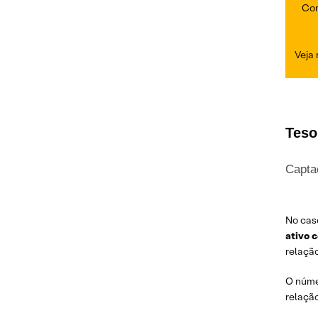
Con
Veja
Teso
Capta
No cas
ativo 
relação
O núme
relaçã