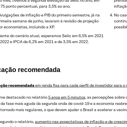
o mês, tivemos a segunda elevação da Selic no ano, em
prefixa
,75 ponto percentual, para 3,5% ao ano.
inflaçã
ivulgações de inflação e PIB do primeiro semestre, já na
No cas
rimeira semana de junho, levaram à revisão de projeção
contin
or economistas, incluindo a XP.
possibi
iante do cenário atual, esperamos Selic em 6,5% em 2021
 2022 e IPCA de 6,2% em 2021 e de 3,5% em 2022.
cação recomendada
ação recomendada
em renda fixa para cada perfil de investidor para o
me destacado no relatório
5 anos em 5 minutos
, as percepções sobre 
 da fase mais aguda da segunda onda de covid-19 e a economia reabr
tornado mais regulares, o que devem ajudar o Brasil a acelerar a vacin
egundo o relatório,
aumento nas expectativas de inflação e de cresci