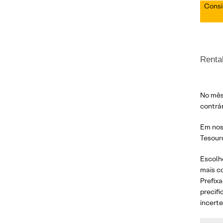
Cons
Renta
No mês
contrár
Em no
Tesour
Escolh
mais co
Prefix
precifi
incert