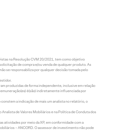
revistas na Resolução CVM 20/2021, tem como objetivo
 solicitação de compra e/ou venda de qualquer produto. As
 não se responsabiliza por qualquer decisão tomada pelo
estidor.
foram produzidas de forma independente, inclusive em relação
 remuneração(es) é(são) indiretamente influenciada por
constem a indicação de mais um analista no relatório, o
Analista de Valores Mobiliários e na Política de Conduta dos
s atividades por meio da XP, em conformidade com a
Mobiliários – ANCORD. O assessor de investimento não pode