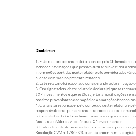
Disclaimer:
Este relatório de análise foi elaborado pela XP Investim
fornecer informações que possam auxiliar o investidor a toma
informações contidas neste relatório são consideradas válida
cliente com base no presente relatório.
Este relatório foi elaborado considerando a classificação d
O(s) signatário(s) deste relatório declara(m) que as reco
à XP Investimentos e que estão sujeitas a modificações sem 
receitas provenientes dos negócios e operações financeiras 
O analista responsável pelo conteúdo deste relatório e pe
responsável será o primeiro analista credenciado a ser menci
Os analistas da XP Investimentos estão obrigados ao cumpr
Analistas de Valores Mobiliários da XP Investimentos.
O atendimento de nossos clientes é realizado por empreg
Resolução CVM nº 178/2023, os quais encontram-se registrad