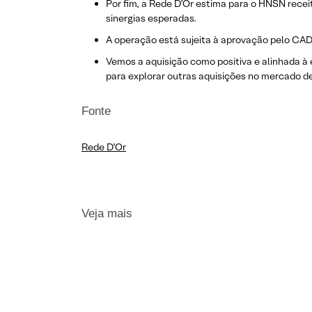
Por fim, a Rede D’Or estima para o HNSN rece
sinergias esperadas.
A operação está sujeita à aprovação pelo CADE
Vemos a aquisição como positiva e alinhada à 
para explorar outras aquisições no mercado d
Fonte
Rede D’Or
Veja mais