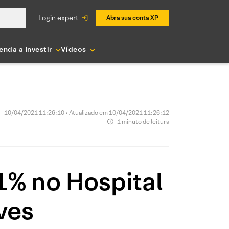
login expert
Abra sua conta XP
enda a Investir
Vídeos
10/04/2021 11:26:10 • Atualizado em 10/04/2021 11:26:12
1 minuto de leitura
1% no Hospital
ves