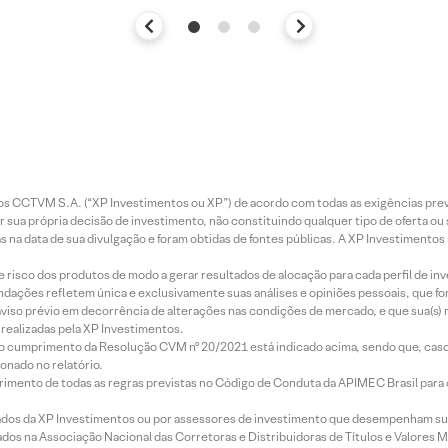
entos CCTVM S.A. (“XP Investimentos ou XP”) de acordo com todas as exigências p
r sua própria decisão de investimento, não constituindo qualquer tipo de oferta ou
s na data de sua divulgação e foram obtidas de fontes públicas. A XP Investimentos
e risco dos produtos de modo a gerar resultados de alocação para cada perfil de inv
mendações refletem única e exclusivamente suas análises e opiniões pessoais, que 
aviso prévio em decorrência de alterações nas condições de mercado, e que sua(s)
realizadas pela XP Investimentos.
lo cumprimento da Resolução CVM nº 20/2021 está indicado acima, sendo que, caso 
onado no relatório.
imento de todas as regras previstas no Código de Conduta da APIMEC Brasil para o 
ados da XP Investimentos ou por assessores de investimento que desempenham sua
os na Associação Nacional das Corretoras e Distribuidoras de Títulos e Valores 