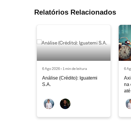
Relatórios Relacionados
6 Ago 2026 • 1 min de leitura
6 Ag
Análise (Crédito): Iguatemi
Axi
S.A.
na 
até