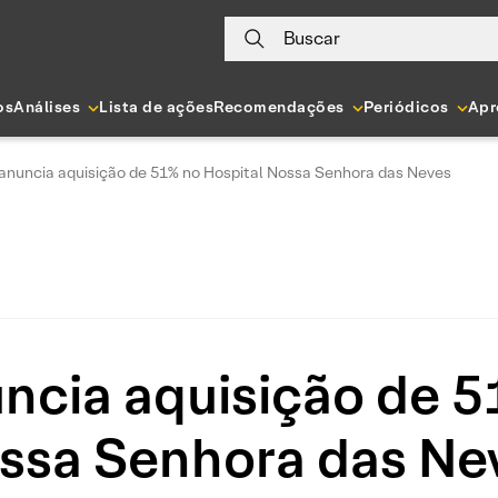
Buscar
os
Análises
Lista de ações
Recomendações
Periódicos
Apr
anuncia aquisição de 51% no Hospital Nossa Senhora das Neves
ncia aquisição de 5
ssa Senhora das Ne