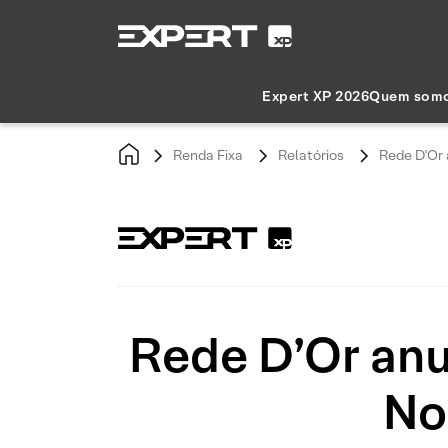
Expert XP 2026
Quem som
Renda Fixa
Relatórios
Rede D'Or 
Rede D’Or anu
No