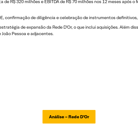
ita de R$ 320 milhões e EBITDA de R$ 70 milhões nos 12 meses após o 
, confirmação de diligência e celebração de instrumentos definitivos,
estratégia de expansão da Rede D’Or, o que inclui aquisições. Além dis
e João Pessoa e adjacentes.
Análise – Rede D’Or