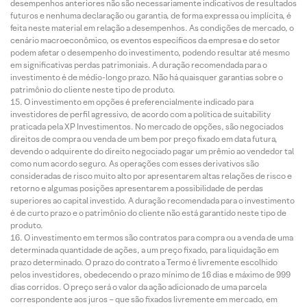
desempenhos anteriores não são necessariamente indicativos de resultados
futuros e nenhuma declaração ou garantia, de forma expressa ou implícita, é
feita neste material em relação a desempenhos. As condições de mercado, o
cenário macroeconômico, os eventos específicos da empresa e do setor
podem afetar o desempenho do investimento, podendo resultar até mesmo
em significativas perdas patrimoniais. A duração recomendada para o
investimento é de médio-longo prazo. Não há quaisquer garantias sobre o
patrimônio do cliente neste tipo de produto.
O investimento em opções é preferencialmente indicado para
investidores de perfil agressivo, de acordo com a política de suitability
praticada pela XP Investimentos. No mercado de opções, são negociados
direitos de compra ou venda de um bem por preço fixado em data futura,
devendo o adquirente do direito negociado pagar um prêmio ao vendedor tal
como num acordo seguro. As operações com esses derivativos são
consideradas de risco muito alto por apresentarem altas relações de risco e
retorno e algumas posições apresentarem a possibilidade de perdas
superiores ao capital investido. A duração recomendada para o investimento
é de curto prazo e o patrimônio do cliente não está garantido neste tipo de
produto.
O investimento em termos são contratos para compra ou a venda de uma
determinada quantidade de ações, a um preço fixado, para liquidação em
prazo determinado. O prazo do contrato a Termo é livremente escolhido
pelos investidores, obedecendo o prazo mínimo de 16 dias e máximo de 999
dias corridos. O preço será o valor da ação adicionado de uma parcela
correspondente aos juros – que são fixados livremente em mercado, em