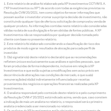
Este relatório de análise foi elaborado pela XP Investimentos CCTVM S.A.
(“XP Investimentos ou XP”) de acordo com todas as exigências previstas na
Resolução CVM 20/2021, tem como objetivo fornecer informações que
possam auxiliar o investidor a tomar sua própria decisão de investimento, não
constituindo qualquer tipo de oferta ou solicitação de compra e/ou venda de
qualquer produto. As informações contidas neste relatório são consideradas
válidas na data de sua divulgação e foram obtidas de fontes públicas. A XP
Investimentos não se responsabiliza por qualquer decisão tomada pelo
cliente com base no presente relatório.
Este relatório foi elaborado considerando a classificação de risco dos
produtos de modo a gerar resultados de alocação para cada perfil de
investidor.
O(s) signatário(s) deste relatório declara(m) que as recomendações
refletem única e exclusivamente suas análises e opiniões pessoais, que
foram produzidas de forma independente, inclusive em relação à XP
Investimentos e que estão sujeitas a modificações sem aviso prévio em
decorrência de alterações nas condições de mercado, e que sua(s)
remuneração(es) é(são) indiretamente influenciada por receitas
provenientes dos negócios e operações financeiras realizadas pela XP
Investimentos.
O analista responsável pelo conteúdo deste relatório e pelo cumprimento
da Resolução CVM nº 20/2021 está indicado acima, sendo que, caso constem
a indicação de mais um analista no relatório, o responsável será o primeiro
analista credenciado a ser mencionado no relatório.
Os analistas da XP Investimentos estão obrigados ao cumprimento de