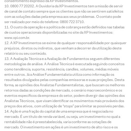
consentimento expresso da XP Investimentos.
0800 77 20202. A Ouvidoria da XP Investimentos tem a missão de servir
de canal de contato sempre que os clientes que não se sentirem satisfeitos
com as soluções dadas pela empresa aos seus problemas. O contato pode
ser realizado por meio do telefone: 0800 722 3710.
O custo da operação e a política de cobrança estão definidos nas tabelas
de custos operacionais disponibilizadas no site da XP Investimentos:
www.xpi.com.br.
A XP Investimentos se exime de qualquer responsabilidade por quaisquer
prejuízos, diretos ou indiretos, que venham a decorrer da utilização deste
relatório ou seu conteúdo.
A Avaliação Técnica e a Avaliação de Fundamentos seguem diferentes
metodologias de análise. A Análise Técnica é executada seguindo conceitos
como tendência, suporte, resistência, candles, volumes, médias móveis
entre outros. Já a Análise Fundamentalista utiliza como informação os
resultados divulgados pelas companhias emissoras e suas projeções. Desta
forma, as opiniões dos Analistas Fundamentalistas, que buscam os melhores
retornos dadas as condições de mercado, o cenário macroeconômico e os
eventos específicos da empresa e do setor, podem divergir das opiniões dos
Analistas Técnicos, que visam identificar os movimentos mais prováveis dos
preços dos ativos, com utilização de “stops” para limitar as possíveis perdas.
Ação é uma fração do capital de uma empresa que é negociada no
mercado. É um título de renda variável, ou seja, um investimento no qual a
rentabilidade não é preestabelecida, varia conforme as cotações de
mercado. O investimento em ações é um investimento de alto risco e os