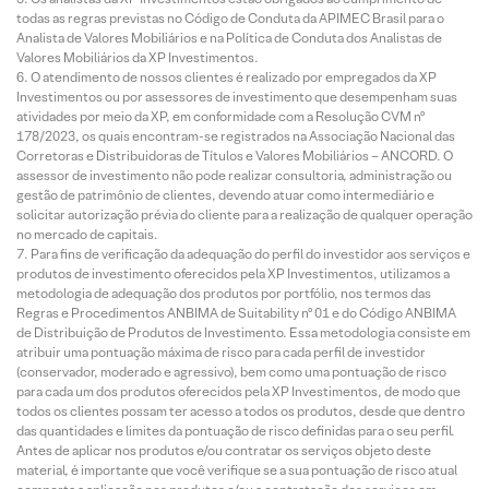
todas as regras previstas no Código de Conduta da APIMEC Brasil para o
Analista de Valores Mobiliários e na Política de Conduta dos Analistas de
Valores Mobiliários da XP Investimentos.
O atendimento de nossos clientes é realizado por empregados da XP
Investimentos ou por assessores de investimento que desempenham suas
atividades por meio da XP, em conformidade com a Resolução CVM nº
178/2023, os quais encontram-se registrados na Associação Nacional das
Corretoras e Distribuidoras de Títulos e Valores Mobiliários – ANCORD. O
assessor de investimento não pode realizar consultoria, administração ou
gestão de patrimônio de clientes, devendo atuar como intermediário e
solicitar autorização prévia do cliente para a realização de qualquer operação
no mercado de capitais.
Para fins de verificação da adequação do perfil do investidor aos serviços e
produtos de investimento oferecidos pela XP Investimentos, utilizamos a
metodologia de adequação dos produtos por portfólio, nos termos das
Regras e Procedimentos ANBIMA de Suitability nº 01 e do Código ANBIMA
de Distribuição de Produtos de Investimento. Essa metodologia consiste em
atribuir uma pontuação máxima de risco para cada perfil de investidor
(conservador, moderado e agressivo), bem como uma pontuação de risco
para cada um dos produtos oferecidos pela XP Investimentos, de modo que
todos os clientes possam ter acesso a todos os produtos, desde que dentro
das quantidades e limites da pontuação de risco definidas para o seu perfil.
Antes de aplicar nos produtos e/ou contratar os serviços objeto deste
material, é importante que você verifique se a sua pontuação de risco atual