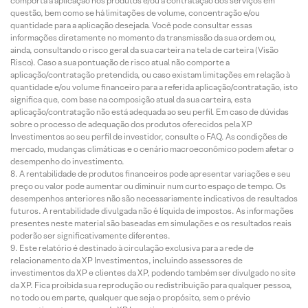
comporta a aplicação nos produtos e/ou a contratação dos serviços em
questão, bem como se há limitações de volume, concentração e/ou
quantidade para a aplicação desejada. Você pode consultar essas
informações diretamente no momento da transmissão da sua ordem ou,
ainda, consultando o risco geral da sua carteira na tela de carteira (Visão
Risco). Caso a sua pontuação de risco atual não comporte a
aplicação/contratação pretendida, ou caso existam limitações em relação à
quantidade e/ou volume financeiro para a referida aplicação/contratação, isto
significa que, com base na composição atual da sua carteira, esta
aplicação/contratação não está adequada ao seu perfil. Em caso de dúvidas
sobre o processo de adequação dos produtos oferecidos pela XP
Investimentos ao seu perfil de investidor, consulte o FAQ. As condições de
mercado, mudanças climáticas e o cenário macroeconômico podem afetar o
desempenho do investimento.
A rentabilidade de produtos financeiros pode apresentar variações e seu
preço ou valor pode aumentar ou diminuir num curto espaço de tempo. Os
desempenhos anteriores não são necessariamente indicativos de resultados
futuros. A rentabilidade divulgada não é líquida de impostos. As informações
presentes neste material são baseadas em simulações e os resultados reais
poderão ser significativamente diferentes.
Este relatório é destinado à circulação exclusiva para a rede de
relacionamento da XP Investimentos, incluindo assessores de
investimentos da XP e clientes da XP, podendo também ser divulgado no site
da XP. Fica proibida sua reprodução ou redistribuição para qualquer pessoa,
no todo ou em parte, qualquer que seja o propósito, sem o prévio