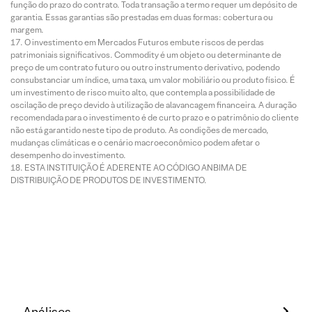
função do prazo do contrato. Toda transação a termo requer um depósito de
garantia. Essas garantias são prestadas em duas formas: cobertura ou
margem.
O investimento em Mercados Futuros embute riscos de perdas
patrimoniais significativos. Commodity é um objeto ou determinante de
preço de um contrato futuro ou outro instrumento derivativo, podendo
consubstanciar um índice, uma taxa, um valor mobiliário ou produto físico. É
um investimento de risco muito alto, que contempla a possibilidade de
oscilação de preço devido à utilização de alavancagem financeira. A duração
recomendada para o investimento é de curto prazo e o patrimônio do cliente
não está garantido neste tipo de produto. As condições de mercado,
mudanças climáticas e o cenário macroeconômico podem afetar o
desempenho do investimento.
ESTA INSTITUIÇÃO É ADERENTE AO CÓDIGO ANBIMA DE
DISTRIBUIÇÃO DE PRODUTOS DE INVESTIMENTO.
Análises