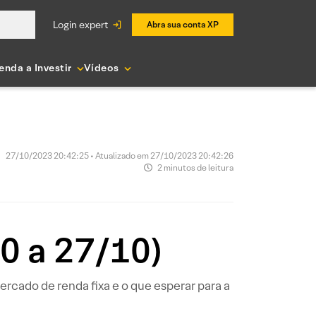
login expert
Abra sua conta XP
enda a Investir
Vídeos
27/10/2023 20:42:25 • Atualizado em 27/10/2023 20:42:26
2 minutos de leitura
0 a 27/10)
cado de renda fixa e o que esperar para a