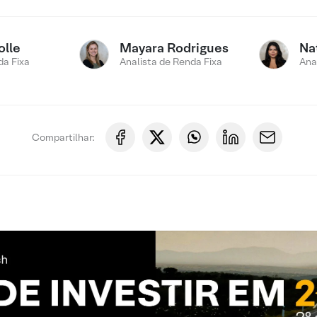
olle
Mayara Rodrigues
Na
a Fixa
Analista de Renda Fixa
Ana
Compartilhar: