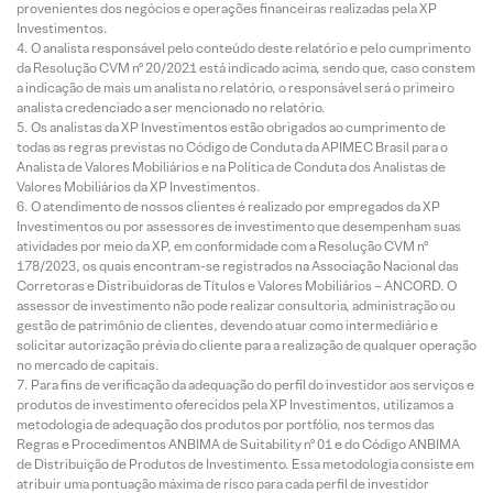
provenientes dos negócios e operações financeiras realizadas pela XP
Investimentos.
O analista responsável pelo conteúdo deste relatório e pelo cumprimento
da Resolução CVM nº 20/2021 está indicado acima, sendo que, caso constem
a indicação de mais um analista no relatório, o responsável será o primeiro
analista credenciado a ser mencionado no relatório.
Os analistas da XP Investimentos estão obrigados ao cumprimento de
todas as regras previstas no Código de Conduta da APIMEC Brasil para o
Analista de Valores Mobiliários e na Política de Conduta dos Analistas de
Valores Mobiliários da XP Investimentos.
O atendimento de nossos clientes é realizado por empregados da XP
Investimentos ou por assessores de investimento que desempenham suas
atividades por meio da XP, em conformidade com a Resolução CVM nº
178/2023, os quais encontram-se registrados na Associação Nacional das
Corretoras e Distribuidoras de Títulos e Valores Mobiliários – ANCORD. O
assessor de investimento não pode realizar consultoria, administração ou
gestão de patrimônio de clientes, devendo atuar como intermediário e
solicitar autorização prévia do cliente para a realização de qualquer operação
no mercado de capitais.
Para fins de verificação da adequação do perfil do investidor aos serviços e
produtos de investimento oferecidos pela XP Investimentos, utilizamos a
metodologia de adequação dos produtos por portfólio, nos termos das
Regras e Procedimentos ANBIMA de Suitability nº 01 e do Código ANBIMA
de Distribuição de Produtos de Investimento. Essa metodologia consiste em
atribuir uma pontuação máxima de risco para cada perfil de investidor