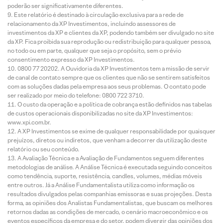
poderão ser significativamente diferentes.
Este relatório é destinado à circulação exclusiva para a rede de
relacionamento da XP Investimentos, incluindo assessores de
investimentos da XP e clientes da XP, podendo também ser divulgado no site
da XP. Fica proibida sua reprodução ou redistribuição para qualquer pessoa,
no todo ou em parte, qualquer que seja o propósito, sem o prévio
consentimento expresso da XP Investimentos.
0800 77 20202. A Ouvidoria da XP Investimentos tem a missão de servir
de canal de contato sempre que os clientes que não se sentirem satisfeitos
com as soluções dadas pela empresa aos seus problemas. O contato pode
ser realizado por meio do telefone: 0800 722 3710.
O custo da operação e a política de cobrança estão definidos nas tabelas
de custos operacionais disponibilizadas no site da XP Investimentos:
www.xpi.com.br.
A XP Investimentos se exime de qualquer responsabilidade por quaisquer
prejuízos, diretos ou indiretos, que venham a decorrer da utilização deste
relatório ou seu conteúdo.
A Avaliação Técnica e a Avaliação de Fundamentos seguem diferentes
metodologias de análise. A Análise Técnica é executada seguindo conceitos
como tendência, suporte, resistência, candles, volumes, médias móveis
entre outros. Já a Análise Fundamentalista utiliza como informação os
resultados divulgados pelas companhias emissoras e suas projeções. Desta
forma, as opiniões dos Analistas Fundamentalistas, que buscam os melhores
retornos dadas as condições de mercado, o cenário macroeconômico e os
eventos específicos da empresa e do setor, podem divergir das opiniões dos