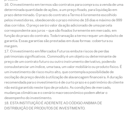
O investimento em termos são contratos para compra ou a venda de uma
determinada quantidade de ações, a um preço fixado, para liquidação em
prazo determinado. O prazo do contrato a Termo é livremente escolhido
pelos investidores, obedecendo o prazo mínimo de 16 dias e máximo de 999
dias corridos. O preço será o valor da ação adicionado de uma parcela
correspondente aos juros – que são fixados livremente em mercado, em
função do prazo do contrato. Toda transação a termo requer um depósito de
garantia. Essas garantias são prestadas em duas formas: cobertura ou
margem.
O investimento em Mercados Futuros embute riscos de perdas
patrimoniais significativos. Commodity é um objeto ou determinante de
preço de um contrato futuro ou outro instrumento derivativo, podendo
consubstanciar um índice, uma taxa, um valor mobiliário ou produto físico. É
um investimento de risco muito alto, que contempla a possibilidade de
oscilação de preço devido à utilização de alavancagem financeira. A duração
recomendada para o investimento é de curto prazo e o patrimônio do cliente
não está garantido neste tipo de produto. As condições de mercado,
mudanças climáticas e o cenário macroeconômico podem afetar o
desempenho do investimento.
ESTA INSTITUIÇÃO É ADERENTE AO CÓDIGO ANBIMA DE
DISTRIBUIÇÃO DE PRODUTOS DE INVESTIMENTO.