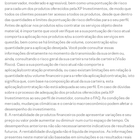
(conservador, moderado e agressivo), bem como uma pontuação de risco
para cada um dos produtos oferecidos pela XP Investimentos, de modo que
todos os clientes possam ter acesso a todos os produtos, desde que dentro
das quantidades e limites da pontuação de risco definidas para o seu perfil.
Antes de aplicar nos produtos e/ou contratar os serviços objeto deste
material, é importante que você verifique se a sua pontuação de risco atual
comporta a aplicação nos produtos e/ou a contratação dos serviços em
questão, bem como se há limitações de volume, concentração e/ou
quantidade para a aplicação desejada. Você pode consultar essas
informações diretamente no momento da transmissão da sua ordem ou,
ainda, consultando o risco geral da sua carteira na tela de carteira (Visão
Risco). Caso a sua pontuação de risco atual não comporte a
aplicação/contratação pretendida, ou caso existam limitações em relação à
quantidade e/ou volume financeiro para a referida aplicação/contratação, isto
significa que, com base na composição atual da sua carteira, esta
aplicação/contratação não está adequada ao seu perfil. Em caso de dúvidas
sobre o processo de adequação dos produtos oferecidos pela XP
Investimentos ao seu perfil de investidor, consulte o FAQ. As condições de
mercado, mudanças climáticas e o cenário macroeconômico podem afetar o
desempenho do investimento.
A rentabilidade de produtos financeiros pode apresentar variações e seu
preço ou valor pode aumentar ou diminuir num curto espaço de tempo. Os
desempenhos anteriores não são necessariamente indicativos de resultados
futuros. A rentabilidade divulgada não é líquida de impostos. As informações
presentes neste material são baseadas em simulações e os resultados reais