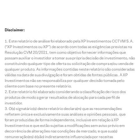
Disclaimer:
Este relatório de análise foi elaborado pela XP Investimentos CCTVM S.A.
(“XP Investimentos ou XP”) de acordo com todas as exigências previstas na
Resolução CVM 20/2021, tem como objetivo fornecer informações que
possam auxiliar o investidor a tomar sua própria decisão de investimento, não
constituindo qualquer tipo de oferta ou solicitação de compra e/ou venda de
qualquer produto. As informações contidas neste relatório são consideradas
válidas na data de sua divulgação e foram obtidas de fontes públicas. A XP
Investimentos não se responsabiliza por qualquer decisão tomada pelo
cliente com base no presente relatório.
Este relatório foi elaborado considerando a classificação de risco dos
produtos de modo a gerar resultados de alocação para cada perfil de
investidor.
O(s) signatário(s) deste relatório declara(m) que as recomendações
refletem única e exclusivamente suas análises e opiniões pessoais, que
foram produzidas de forma independente, inclusive em relação à XP
Investimentos e que estão sujeitas a modificações sem aviso prévio em
decorrência de alterações nas condições de mercado, e que sua(s)
remuneração(es) é(são) indiretamente influenciada por receitas