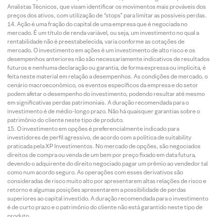
Analistas Técnicos, que visam identificar os movimentos mais prováveis dos
preços dos ativos, com utilização de “stops” para limitar as possíveis perdas.
Ação é uma fração do capital de uma empresa que é negociada no
mercado. É um título de renda variável, ou seja, um investimento no qual a
rentabilidade não é preestabelecida, varia conforme as cotações de
mercado. O investimento em ações é um investimento de alto risco e os
desempenhos anteriores não são necessariamente indicativos de resultados
futuros e nenhuma declaração ou garantia, de forma expressa ou implícita, é
feita neste material em relação a desempenhos. As condições de mercado, o
cenário macroeconômico, os eventos específicos da empresa e do setor
podem afetar o desempenho do investimento, podendo resultar até mesmo
em significativas perdas patrimoniais. A duração recomendada para o
investimento é de médio-longo prazo. Não há quaisquer garantias sobre o
patrimônio do cliente neste tipo de produto.
O investimento em opções é preferencialmente indicado para
investidores de perfil agressivo, de acordo com a política de suitability
praticada pela XP Investimentos. No mercado de opções, são negociados
direitos de compra ou venda de um bem por preço fixado em data futura,
devendo o adquirente do direito negociado pagar um prêmio ao vendedor tal
como num acordo seguro. As operações com esses derivativos são
consideradas de risco muito alto por apresentarem altas relações de risco e
retorno e algumas posições apresentarem a possibilidade de perdas
superiores ao capital investido. A duração recomendada para o investimento
é de curto prazo e o patrimônio do cliente não está garantido neste tipo de
produto.