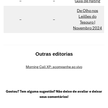
–
–
Guia de Rating
De Olho nos
Leilões do
–
–
Tesouro |
Novembro 2024
Outras editorias
Morning Call XP: acompanhe ao vivo
Gostou? Tem alguma sugestão? Não deixe de avaliar e deixar
seus comentários!