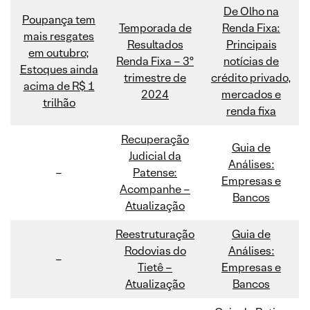
De Olho na
Poupança tem
Temporada de
Renda Fixa:
mais resgates
Resultados
Principais
em outubro;
Renda Fixa – 3º
notícias de
Estoques ainda
trimestre de
crédito privado,
acima de R$ 1
2024
mercados e
trilhão
renda fixa
Recuperação
Guia de
Judicial da
Análises:
–
Patense:
Empresas e
Acompanhe –
Bancos
Atualização
Reestruturação
Guia de
Rodovias do
Análises:
–
Tietê –
Empresas e
Atualização
Bancos