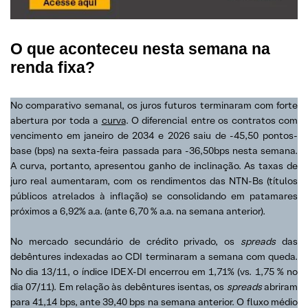
O que aconteceu nesta semana na
renda fixa?
No comparativo semanal, os juros futuros terminaram com forte
abertura por toda a
curva
. O diferencial entre os contratos com
vencimento em janeiro de 2034 e 2026 saiu de -45,50 pontos-
base (bps) na sexta-feira passada para -36,50bps nesta semana.
A curva, portanto, apresentou ganho de inclinação. As taxas de
juro real aumentaram, com os rendimentos das NTN-Bs (títulos
públicos atrelados à inflação) se consolidando em patamares
próximos a 6,92% a.a. (ante 6,70 % a.a. na semana anterior).
No mercado secundário de crédito privado, os
spreads
das
debêntures indexadas ao CDI terminaram a semana com queda.
No dia 13/11, o índice IDEX-DI encerrou em 1,71% (vs. 1,75 % no
dia 07/11). Em relação às debêntures isentas, os
spreads
abriram
para 41,14 bps, ante 39,40 bps na semana anterior. O fluxo médio