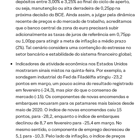
depósitos entre 3,00% e 3,25% ao final do ciclo de aperto,
ou seja, manutenção ou alta derradeira de 0,25pp na
próxima decisão do BCE. Ainda assim, a julgar pela dinâmica
recente de preços e do mercado de trabalho, acreditamos
que o banco central da zona do euro precisará subir
adicionalmente as taxas de juros de referência em 0,75pp
ou 1,00pp para atingir a meta de inflação a médio prazo
(2%). Tal cenário considera uma contenção do estresse no
setor bancário e estabilidade do sistema financeiro global;
Indicadores de atividade econômica nos Estados Unidos
mostraram sinais mistos na quinta-feira. Por exemplo, a
sondagem industrial do Fed da Filadélfia atingiu -23,2
pontos em março, um pouco acima do resultado registrado
em fevereiro (-24,3), mas pior do que o consenso de
mercado (-15). Os componentes de novas encomendas e
embarques recuaram para os patamares mais baixos desde
maio de 2020. O índice de novas encomendas caiu 15
pontos, para -28,2, enquanto o índice de embarques
declinou de 8,7 em fevereiro para -25,4 em março. No
mesmo sentido, o componente de emprego decresceu de
5,1 para -10,3. Pelo lado da inflação, o índice de preços