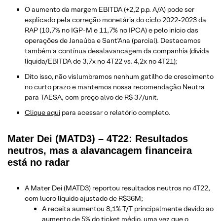
O aumento da margem EBITDA (+2,2 p.p. A/A) pode ser
explicado pela correção monetária do ciclo 2022-2023 da
RAP (10,7% no IGP-M e 11,7% no IPCA) e pelo início das
operações de Janaúba e Sant’Ana (parcial). Destacamos
também a contínua desalavancagem da companhia (dívida
líquida/EBITDA de 3,7x no 4T22 vs. 4,2x no 4T21);
Dito isso, não vislumbramos nenhum gatilho de crescimento
no curto prazo e mantemos nossa recomendação Neutra
para TAESA, com preço alvo de R$ 37/unit.
Clique aqui
para acessar o relatório completo.
Mater Dei (MATD3) – 4T22: Resultados
neutros, mas a alavancagem financeira
está no radar
A Mater Dei (MATD3) reportou resultados neutros no 4T22,
com lucro líquido ajustado de R$36M;
A receita aumentou 8,1% T/T principalmente devido ao
aumento de 5% do ticket médio, uma vez que o