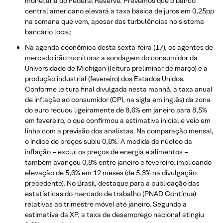
monetária do Federal Reserve. Prevemos que o banco
central americano elevará a taxa básica de juros em 0,25pp
na semana que vem, apesar das turbulências no sistema
bancário local;
Na agenda econômica desta sexta-feira (17), os agentes de
mercado irão monitorar a sondagem do consumidor da
Universidade de Michigan (leitura preliminar de março) e a
produção industrial (fevereiro) dos Estados Unidos.
Conforme leitura final divulgada nesta manhã, a taxa anual
de inflação ao consumidor (CPI, na sigla em inglês) da zona
do euro recuou ligeiramente de 8,6% em janeiro para 8,5%
em fevereiro, o que confirmou a estimativa inicial e veio em
linha com a previsão dos analistas. Na comparação mensal,
o índice de preços subiu 0,8%. A medida de núcleo da
inflação – exclui os preços de energia e alimentos –
também avançou 0,8% entre janeiro e fevereiro, implicando
elevação de 5,6% em 12 meses (de 5,3% na divulgação
precedente). No Brasil, destaque para a publicação das
estatísticas do mercado de trabalho (PNAD Contínua)
relativas ao trimestre móvel até janeiro. Segundo a
estimativa da XP, a taxa de desemprego nacional atingiu