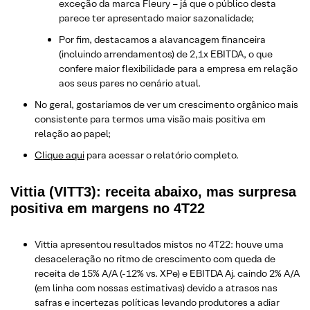
exceção da marca Fleury – já que o público desta
parece ter apresentado maior sazonalidade;
Por fim, destacamos a alavancagem financeira
(incluindo arrendamentos) de 2,1x EBITDA, o que
confere maior flexibilidade para a empresa em relação
aos seus pares no cenário atual.
No geral, gostaríamos de ver um crescimento orgânico mais
consistente para termos uma visão mais positiva em
relação ao papel;
Clique aqui
para acessar o relatório completo.
Vittia (VITT3): receita abaixo, mas surpresa
positiva em margens no 4T22
Vittia apresentou resultados mistos no 4T22: houve uma
desaceleração no ritmo de crescimento com queda de
receita de 15% A/A (-12% vs. XPe) e EBITDA Aj. caindo 2% A/A
(em linha com nossas estimativas) devido a atrasos nas
safras e incertezas políticas levando produtores a adiar