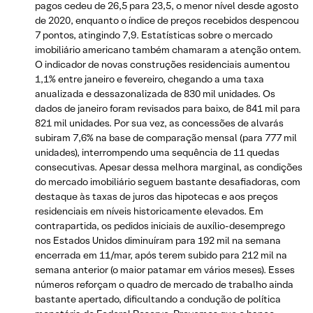
pagos cedeu de 26,5 para 23,5, o menor nível desde agosto
de 2020, enquanto o índice de preços recebidos despencou
7 pontos, atingindo 7,9. Estatísticas sobre o mercado
imobiliário americano também chamaram a atenção ontem.
O indicador de novas construções residenciais aumentou
1,1% entre janeiro e fevereiro, chegando a uma taxa
anualizada e dessazonalizada de 830 mil unidades. Os
dados de janeiro foram revisados para baixo, de 841 mil para
821 mil unidades. Por sua vez, as concessões de alvarás
subiram 7,6% na base de comparação mensal (para 777 mil
unidades), interrompendo uma sequência de 11 quedas
consecutivas. Apesar dessa melhora marginal, as condições
do mercado imobiliário seguem bastante desafiadoras, com
destaque às taxas de juros das hipotecas e aos preços
residenciais em níveis historicamente elevados. Em
contrapartida, os pedidos iniciais de auxílio-desemprego
nos Estados Unidos diminuíram para 192 mil na semana
encerrada em 11/mar, após terem subido para 212 mil na
semana anterior (o maior patamar em vários meses). Esses
números reforçam o quadro de mercado de trabalho ainda
bastante apertado, dificultando a condução de política