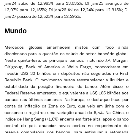
jan/24 subiu de 12,965% para 13,035%; DI jan/25 avançou de
12,07% para 12,155%; DI jan/26 foi de 12,24% para 12,315%; DI
jan/27 passou de 12,525% para 12,595%.
Mundo
Mercados globais amanhecem mistos com foco ainda
direcionado para a questão da saúde do setor bancário global.
Nesta quinta-feira, os principais bancos, incluindo J.P. Morgan,
Citigroup, Bank of America e Wells Fargo, concordaram em
investir US$ 30 bilhões em depósitos não segurados no First
Republic Bank. O movimento busca reestabelecer a liquidez e
estabilidade da posição financeira do banco. Além disso, o
Federal Reserve emprestou o equivalente a US$ 165 bilhões aos
bancos nas últimas semanas. Na Europa, o destaque ficou por
conta da inflação da Zona do Euro, que veio em linha com o
consenso e registrou uma variação anual de 8,5%. Na China, o
índice de Hang Seng (+1,6%) encerra em forte alta, após o banco
central do país anunciar novos cortes no requerimento de
reserva compulsória dos bancos, para estimular a retomada