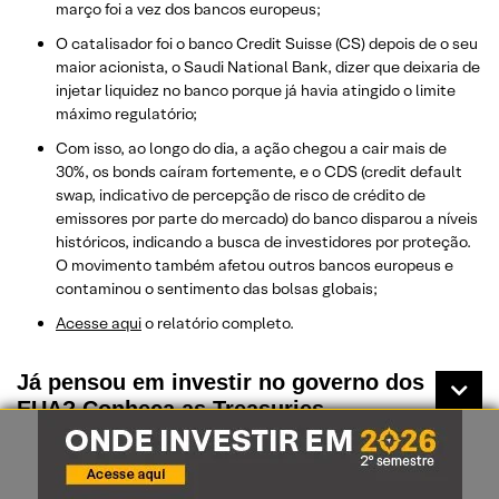
março foi a vez dos bancos europeus;
O catalisador foi o banco Credit Suisse (CS) depois de o seu
maior acionista, o Saudi National Bank, dizer que deixaria de
injetar liquidez no banco porque já havia atingido o limite
máximo regulatório;
Com isso, ao longo do dia, a ação chegou a cair mais de
30%, os bonds caíram fortemente, e o CDS (credit default
swap, indicativo de percepção de risco de crédito de
emissores por parte do mercado) do banco disparou a níveis
históricos, indicando a busca de investidores por proteção.
O movimento também afetou outros bancos europeus e
contaminou o sentimento das bolsas globais;
Acesse aqui
o relatório completo.
Já pensou em investir no governo dos
EUA? Conheça as Treasuries
Investimentos fora do Brasil têm se tornado cada vez mais
populares entre os investidores;