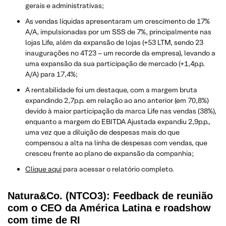
gerais e administrativas;
As vendas líquidas apresentaram um crescimento de 17%
A/A, impulsionadas por um SSS de 7%, principalmente nas
lojas Life, além da expansão de lojas (+53 LTM, sendo 23
inaugurações no 4T23 – um recorde da empresa), levando a
uma expansão da sua participação de mercado (+1,4p.p.
A/A) para 17,4%;
A rentabilidade foi um destaque, com a margem bruta
expandindo 2,7p.p. em relação ao ano anterior (em 70,8%)
devido à maior participação da marca Life nas vendas (38%),
enquanto a margem do EBITDA Ajustada expandiu 2,9p.p.,
uma vez que a diluição de despesas mais do que
compensou a alta na linha de despesas com vendas, que
cresceu frente ao plano de expansão da companhia;
Clique aqui
para acessar o relatório completo.
Natura&Co. (NTCO3): Feedback de reunião
com o CEO da América Latina e roadshow
com time de RI