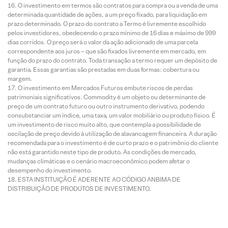
O investimento em termos são contratos para compra ou a venda de uma
determinada quantidade de ações, a um preço fixado, para liquidação em
prazo determinado. O prazo do contrato a Termo é livremente escolhido
pelos investidores, obedecendo o prazo mínimo de 16 dias e máximo de 999
dias corridos. O preço será o valor da ação adicionado de uma parcela
correspondente aos juros – que são fixados livremente em mercado, em
função do prazo do contrato. Toda transação a termo requer um depósito de
garantia. Essas garantias são prestadas em duas formas: cobertura ou
margem.
O investimento em Mercados Futuros embute riscos de perdas
patrimoniais significativos. Commodity é um objeto ou determinante de
preço de um contrato futuro ou outro instrumento derivativo, podendo
consubstanciar um índice, uma taxa, um valor mobiliário ou produto físico. É
um investimento de risco muito alto, que contempla a possibilidade de
oscilação de preço devido à utilização de alavancagem financeira. A duração
recomendada para o investimento é de curto prazo e o patrimônio do cliente
não está garantido neste tipo de produto. As condições de mercado,
mudanças climáticas e o cenário macroeconômico podem afetar o
desempenho do investimento.
ESTA INSTITUIÇÃO É ADERENTE AO CÓDIGO ANBIMA DE
DISTRIBUIÇÃO DE PRODUTOS DE INVESTIMENTO.