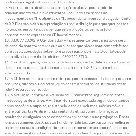
poderão ser significativamente diferentes.
Este relatório é destinado à circulação exclusiva para a rede de
relacionamento da XP Investimentos, incluindo assessores de
investimentos da XP e clientes da XP, podendo também ser divulgado no site
da XP. Fica proibida sua reprodução ou redistribuição para qualquer pessoa,
no todo ou em parte, qualquer que seja o propósito, sem o prévio
consentimento expresso da XP Investimentos.
0800 77 20202. A Ouvidoria da XP Investimentos tem a missão de servir
de canal de contato sempre que os clientes que não se sentirem satisfeitos
com as soluções dadas pela empresa aos seus problemas. O contato pode
ser realizado por meio do telefone: 0800 722 3710.
O custo da operação e a política de cobrança estão definidos nas tabelas
de custos operacionais disponibilizadas no site da XP Investimentos:
www.xpi.com.br.
A XP Investimentos se exime de qualquer responsabilidade por quaisquer
prejuízos, diretos ou indiretos, que venham a decorrer da utilização deste
relatório ou seu conteúdo.
A Avaliação Técnica e a Avaliação de Fundamentos seguem diferentes
metodologias de análise. A Análise Técnica é executada seguindo conceitos
como tendência, suporte, resistência, candles, volumes, médias móveis
entre outros. Já a Análise Fundamentalista utiliza como informação os
resultados divulgados pelas companhias emissoras e suas projeções. Desta
forma, as opiniões dos Analistas Fundamentalistas, que buscam os melhores
retornos dadas as condições de mercado, o cenário macroeconômico e os
eventos específicos da empresa e do setor, podem divergir das opiniões dos