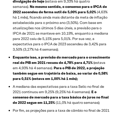
divulgação de hoje
(estava em 9,33% há quatro
semanas).
No mesmo sentido, o consenso para o IPCA de
2022 ascendeu de forma sutil de 5,00% para 5,02%
(4,63%
há 1 mês), ficando ainda mais distante da meta de inflação
estabelecida para o próximo ano (3,50%). Com base em
atualizações nos últimos 5 dias úteis, a previsão para o
IPCA de 2021 se manteve em 10,19%, enquanto a mediana
para 2022 caiu de 5,15% para 5,01%. Por sua vez, a
expectativa para o IPCA de 2023 ascendeu de 3,42% para
3,50% (3,27% há 4 semanas);
Enquanto isso, a previsão do mercado para o crescimento
real do PIB em 2021 recuou de 4,78% para 4,71%
(estava
em 4,93% há 4 semanas).
Para o PIB de 2022, a projeção
também segue em trajetória de baixa, ao variar de 0,58%
para 0,51% (estava em 1,00% há 1 mês);
A mediana das expectativas para a taxa Selic no final de
2021 continuou em 9,25% (9,25% há 4 semanas).
E o
consenso de mercado para a taxa básica de juros no final
de 2022 segue em 11,25%
(11,0% há quatro semanas);
Por fim, as projeções para a taxa de câmbio no final de 2021