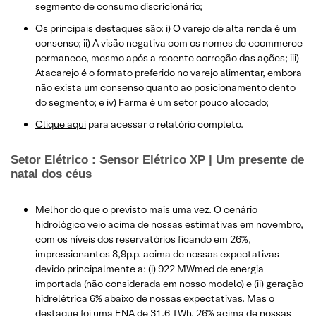
segmento de consumo discricionário;
Os principais destaques são: i) O varejo de alta renda é um
consenso; ii) A visão negativa com os nomes de ecommerce
permanece, mesmo após a recente correção das ações; iii)
Atacarejo é o formato preferido no varejo alimentar, embora
não exista um consenso quanto ao posicionamento dento
do segmento; e iv) Farma é um setor pouco alocado;
Clique aqui
para acessar o relatório completo.
Setor Elétrico : Sensor Elétrico XP | Um presente de
natal dos céus
Melhor do que o previsto mais uma vez. O cenário
hidrológico veio acima de nossas estimativas em novembro,
com os níveis dos reservatórios ficando em 26%,
impressionantes 8,9p.p. acima de nossas expectativas
devido principalmente a: (i) 922 MWmed de energia
importada (não considerada em nosso modelo) e (ii) geração
hidrelétrica 6% abaixo de nossas expectativas. Mas o
destaque foi uma ENA de 31,6 TWh, 26% acima de nossas