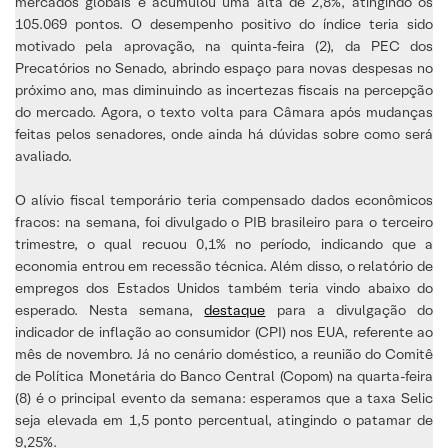
mercados globais e acumulou uma alta de 2,8%, atingindo os
105.069 pontos. O desempenho positivo do índice teria sido
motivado pela aprovação, na quinta-feira (2), da PEC dos
Precatórios no Senado, abrindo espaço para novas despesas no
próximo ano, mas diminuindo as incertezas fiscais na percepção
do mercado. Agora, o texto volta para Câmara após mudanças
feitas pelos senadores, onde ainda há dúvidas sobre como será
avaliado.
O alívio fiscal temporário teria compensado dados econômicos
fracos: na semana, foi divulgado o PIB brasileiro para o terceiro
trimestre, o qual recuou 0,1% no período, indicando que a
economia entrou em recessão técnica. Além disso, o relatório de
empregos dos Estados Unidos também teria vindo abaixo do
esperado. Nesta semana,
destaque
para a divulgação do
indicador de inflação ao consumidor (CPI) nos EUA, referente ao
mês de novembro. Já no cenário doméstico, a reunião do Comitê
de Política Monetária do Banco Central (Copom) na quarta-feira
(8) é o principal evento da semana: esperamos que a taxa Selic
seja elevada em 1,5 ponto percentual, atingindo o patamar de
9,25%.