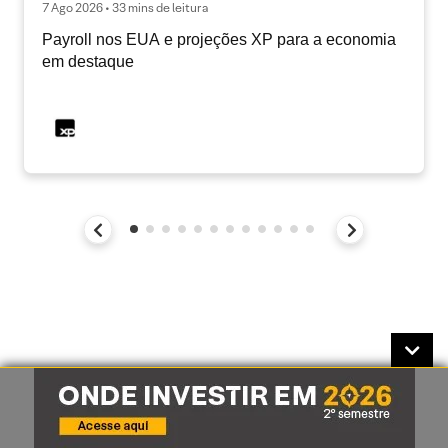
7 Ago 2026 • 33 mins de leitura
Payroll nos EUA e projeções XP para a economia
em destaque
Disclaimer:
Este relatório de análise foi elaborado pela XP Investimentos CCTVM S.A.
(“XP Investimentos ou XP”) de acordo com todas as exigências previstas na