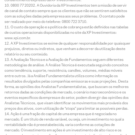
0800 77 20202. A Ouvidoria da XP Investimentos tem a missão de servir
de canal de contato sempre que os clientes que não se sentirem satisfeitos
com as soluções dadas pela empresa aos seus problemas. O contato pode
ser realizado por meio do telefone: 0800 722 3710.
O custo da operação e a política de cobrança estão definidos nas tabelas
de custos operacionais disponibilizadas no site da XP Investimentos:
www.xpi.com.br.
A XP Investimentos se exime de qualquer responsabilidade por quaisquer
prejuízos, diretos ou indiretos, que venham a decorrer da utilização deste
relatório ou seu conteúdo.
A Avaliação Técnica e a Avaliação de Fundamentos seguem diferentes
metodologias de análise. A Análise Técnica é executada seguindo conceitos
como tendência, suporte, resistência, candles, volumes, médias móveis
entre outros. Já a Análise Fundamentalista utiliza como informação os
resultados divulgados pelas companhias emissoras e suas projeções. Desta
forma, as opiniões dos Analistas Fundamentalistas, que buscam os melhores
retornos dadas as condições de mercado, o cenário macroeconômico e os
eventos específicos da empresa e do setor, podem divergir das opiniões dos
Analistas Técnicos, que visam identificar os movimentos mais prováveis dos
preços dos ativos, com utilização de “stops” para limitar as possíveis perdas.
Ação é uma fração do capital de uma empresa que é negociada no
mercado. É um título de renda variável, ou seja, um investimento no qual a
rentabilidade não é preestabelecida, varia conforme as cotações de
mercado. O investimento em ações é um investimento de alto risco e os