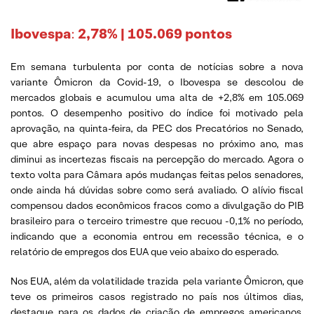
Ibovespa
:
2,78% | 105.069 pontos
Em semana turbulenta por conta de notícias sobre a nova
variante Ômicron da Covid-19, o Ibovespa se descolou de
mercados globais e acumulou uma alta de +2,8% em 105.069
pontos. O desempenho positivo do índice foi motivado pela
aprovação, na quinta-feira, da PEC dos Precatórios no Senado,
que abre espaço para novas despesas no próximo ano, mas
diminui as incertezas fiscais na percepção do mercado. Agora o
texto volta para Câmara após mudanças feitas pelos senadores,
onde ainda há dúvidas sobre como será avaliado. O alívio fiscal
compensou dados econômicos fracos como a divulgação do PIB
brasileiro para o terceiro trimestre que recuou -0,1% no período,
indicando que a economia entrou em recessão técnica, e o
relatório de empregos dos EUA que veio abaixo do esperado.
Nos EUA, além da volatilidade trazida pela variante Ômicron, que
teve os primeiros casos registrado no país nos últimos dias,
destaque para os dados de criação de empregos americanos,