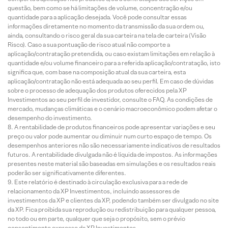
questão, bem como se há limitações de volume, concentração e/ou
quantidade para a aplicação desejada. Você pode consultar essas
informações diretamente no momento da transmissão da sua ordem ou,
ainda, consultando o risco geral da sua carteira na tela de carteira (Visão
Risco). Caso a sua pontuação de risco atual não comporte a
aplicação/contratação pretendida, ou caso existam limitações em relação à
quantidade e/ou volume financeiro para a referida aplicação/contratação, isto
significa que, com base na composição atual da sua carteira, esta
aplicação/contratação não está adequada ao seu perfil. Em caso de dúvidas
sobre o processo de adequação dos produtos oferecidos pela XP
Investimentos ao seu perfil de investidor, consulte o FAQ. As condições de
mercado, mudanças climáticas e o cenário macroeconômico podem afetar o
desempenho do investimento.
A rentabilidade de produtos financeiros pode apresentar variações e seu
preço ou valor pode aumentar ou diminuir num curto espaço de tempo. Os
desempenhos anteriores não são necessariamente indicativos de resultados
futuros. A rentabilidade divulgada não é líquida de impostos. As informações
presentes neste material são baseadas em simulações e os resultados reais
poderão ser significativamente diferentes.
Este relatório é destinado à circulação exclusiva para a rede de
relacionamento da XP Investimentos, incluindo assessores de
investimentos da XP e clientes da XP, podendo também ser divulgado no site
da XP. Fica proibida sua reprodução ou redistribuição para qualquer pessoa,
no todo ou em parte, qualquer que seja o propósito, sem o prévio
consentimento expresso da XP Investimentos.