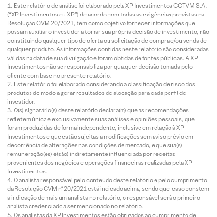
Este relatório de análise foi elaborado pela XP Investimentos CCTVM S.A.
(“XP Investimentos ou XP”) de acordo com todas as exigências previstas na
Resolução CVM 20/2021, tem como objetivo fornecer informações que
possam auxiliar o investidor a tomar sua própria decisão de investimento, não
constituindo qualquer tipo de oferta ou solicitação de compra e/ou venda de
qualquer produto. As informações contidas neste relatório são consideradas
válidas na data de sua divulgação e foram obtidas de fontes públicas. A XP
Investimentos não se responsabiliza por qualquer decisão tomada pelo
cliente com base no presente relatório.
Este relatório foi elaborado considerando a classificação de risco dos
produtos de modo a gerar resultados de alocação para cada perfil de
investidor.
O(s) signatário(s) deste relatório declara(m) que as recomendações
refletem única e exclusivamente suas análises e opiniões pessoais, que
foram produzidas de forma independente, inclusive em relação à XP
Investimentos e que estão sujeitas a modificações sem aviso prévio em
decorrência de alterações nas condições de mercado, e que sua(s)
remuneração(es) é(são) indiretamente influenciada por receitas
provenientes dos negócios e operações financeiras realizadas pela XP
Investimentos.
O analista responsável pelo conteúdo deste relatório e pelo cumprimento
da Resolução CVM nº 20/2021 está indicado acima, sendo que, caso constem
a indicação de mais um analista no relatório, o responsável será o primeiro
analista credenciado a ser mencionado no relatório.
Os analistas da XP Investimentos estão obrigados ao cumprimento de