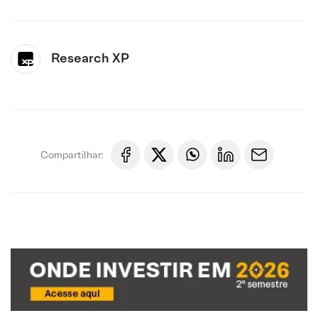
Research XP
Compartilhar: