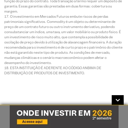
função do prazo do contrato. Toda transação a termo requer um depósito de
garantia. Essas garantias são prestadas em duas formas: cobertura ou
margem.
O investimento em Mercados Futuros embute riscos de perdas
patrimoniais significativos. Commodity é um objeto ou determinante de
preço de um contrato futuro ou outro instrumento derivativo, podendo
consubstanciar um índice, uma taxa, um valor mobiliário ou produto físico. É
um investimento de risco muito alto, que contempla a possibilidade de
oscilação de preço devido à utilização de alavancagem financeira. A duração
recomendada para o investimento é de curto prazo e o patrimônio do cliente
não está garantido neste tipo de produto. As condições de mercado,
mudanças climáticas e o cenário macroeconômico podem afetar o
desempenho do investimento.
ESTA INSTITUIÇÃO É ADERENTE AO CÓDIGO ANBIMA DE
DISTRIBUIÇÃO DE PRODUTOS DE INVESTIMENTO.
Análises