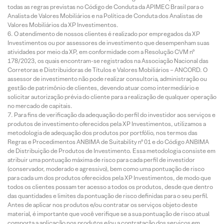
todas as regras previstas no Código de Conduta da APIMEC Brasil para o
Analista de Valores Mobiliários e na Política de Conduta dos Analistas de
Valores Mobiliários da XP Investimentos.
O atendimento de nossos clientes é realizado por empregados da XP
Investimentos ou por assessores de investimento que desempenham suas
atividades por meio da XP, em conformidade com a Resolução CVM nº
178/2023, os quais encontram-se registrados na Associação Nacional das
Corretoras e Distribuidoras de Títulos e Valores Mobiliários – ANCORD. O
assessor de investimento não pode realizar consultoria, administração ou
gestão de patrimônio de clientes, devendo atuar como intermediário e
solicitar autorização prévia do cliente para a realização de qualquer operação
no mercado de capitais.
Para fins de verificação da adequação do perfil do investidor aos serviços e
produtos de investimento oferecidos pela XP Investimentos, utilizamos a
metodologia de adequação dos produtos por portfólio, nos termos das
Regras e Procedimentos ANBIMA de Suitability nº 01 e do Código ANBIMA
de Distribuição de Produtos de Investimento. Essa metodologia consiste em
atribuir uma pontuação máxima de risco para cada perfil de investidor
(conservador, moderado e agressivo), bem como uma pontuação de risco
para cada um dos produtos oferecidos pela XP Investimentos, de modo que
todos os clientes possam ter acesso a todos os produtos, desde que dentro
das quantidades e limites da pontuação de risco definidas para o seu perfil.
Antes de aplicar nos produtos e/ou contratar os serviços objeto deste
material, é importante que você verifique se a sua pontuação de risco atual
comporta a aplicação nos produtos e/ou a contratação dos serviços em