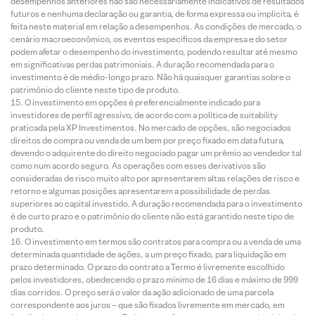
desempenhos anteriores não são necessariamente indicativos de resultados
futuros e nenhuma declaração ou garantia, de forma expressa ou implícita, é
feita neste material em relação a desempenhos. As condições de mercado, o
cenário macroeconômico, os eventos específicos da empresa e do setor
podem afetar o desempenho do investimento, podendo resultar até mesmo
em significativas perdas patrimoniais. A duração recomendada para o
investimento é de médio-longo prazo. Não há quaisquer garantias sobre o
patrimônio do cliente neste tipo de produto.
O investimento em opções é preferencialmente indicado para
investidores de perfil agressivo, de acordo com a política de suitability
praticada pela XP Investimentos. No mercado de opções, são negociados
direitos de compra ou venda de um bem por preço fixado em data futura,
devendo o adquirente do direito negociado pagar um prêmio ao vendedor tal
como num acordo seguro. As operações com esses derivativos são
consideradas de risco muito alto por apresentarem altas relações de risco e
retorno e algumas posições apresentarem a possibilidade de perdas
superiores ao capital investido. A duração recomendada para o investimento
é de curto prazo e o patrimônio do cliente não está garantido neste tipo de
produto.
O investimento em termos são contratos para compra ou a venda de uma
determinada quantidade de ações, a um preço fixado, para liquidação em
prazo determinado. O prazo do contrato a Termo é livremente escolhido
pelos investidores, obedecendo o prazo mínimo de 16 dias e máximo de 999
dias corridos. O preço será o valor da ação adicionado de uma parcela
correspondente aos juros – que são fixados livremente em mercado, em