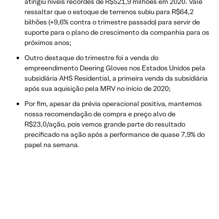
atingiu níveis recordes de R$521,9 milhões em 2020. Vale
ressaltar que o estoque de terrenos subiu para R$64,2
bilhões (+9,6% contra o trimestre passado) para servir de
suporte para o plano de crescimento da companhia para os
próximos anos;
Outro destaque do trimestre foi a venda do
empreendimento Deering Gloves nos Estados Unidos pela
subsidiária AHS Residential, a primeira venda da subsidiária
após sua aquisição pela MRV no início de 2020;
Por fim, apesar da prévia operacional positiva, mantemos
nossa recomendação de compra e preço alvo de
R$23,0/ação, pois vemos grande parte do resultado
precificado na ação após a performance de quase 7,9% do
papel na semana.
Se você ainda não tem conta na XP
Investimentos, abra a sua!
CLIQUE AQUI