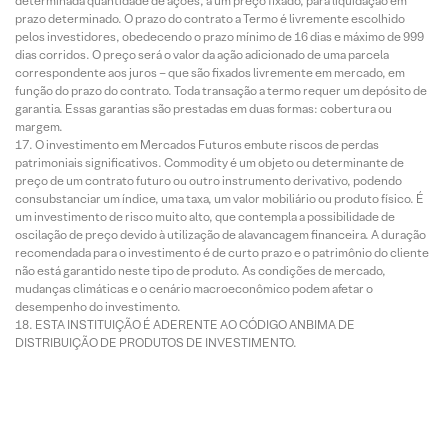
determinada quantidade de ações, a um preço fixado, para liquidação em
prazo determinado. O prazo do contrato a Termo é livremente escolhido
pelos investidores, obedecendo o prazo mínimo de 16 dias e máximo de 999
dias corridos. O preço será o valor da ação adicionado de uma parcela
correspondente aos juros – que são fixados livremente em mercado, em
função do prazo do contrato. Toda transação a termo requer um depósito de
garantia. Essas garantias são prestadas em duas formas: cobertura ou
margem.
O investimento em Mercados Futuros embute riscos de perdas
patrimoniais significativos. Commodity é um objeto ou determinante de
preço de um contrato futuro ou outro instrumento derivativo, podendo
consubstanciar um índice, uma taxa, um valor mobiliário ou produto físico. É
um investimento de risco muito alto, que contempla a possibilidade de
oscilação de preço devido à utilização de alavancagem financeira. A duração
recomendada para o investimento é de curto prazo e o patrimônio do cliente
não está garantido neste tipo de produto. As condições de mercado,
mudanças climáticas e o cenário macroeconômico podem afetar o
desempenho do investimento.
ESTA INSTITUIÇÃO É ADERENTE AO CÓDIGO ANBIMA DE
DISTRIBUIÇÃO DE PRODUTOS DE INVESTIMENTO.