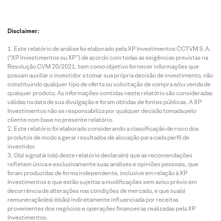
2026 • 33
2026 • 1
2026 • 29
2026 • 3
mins de
min de
mins de
mins de
leitura
leitura
leitura
leitura
Disclaimer:
Payroll
Mornin
Decisã
Copo
Este relatório de análise foi elaborado pela XP Investimentos CCTVM S.A.
nos
g Call
o do
decid
(“XP Investimentos ou XP”) de acordo com todas as exigências previstas na
EUA e
XP:
Copom
juros
Resolução CVM 20/2021, tem como objetivo fornecer informações que
projeçõ
acomp
e
hoje;
possam auxiliar o investidor a tomar sua própria decisão de investimento, não
es XP
anhe
balanç
saiba 
constituindo qualquer tipo de oferta ou solicitação de compra e/ou venda de
para a
ao vivo
o da
que
qualquer produto. As informações contidas neste relatório são consideradas
válidas na data de sua divulgação e foram obtidas de fontes públicas. A XP
econo
Petrobr
esper
Investimentos não se responsabiliza por qualquer decisão tomada pelo
mia em
as em
cliente com base no presente relatório.
destaq
foco
Este relatório foi elaborado considerando a classificação de risco dos
ue
produtos de modo a gerar resultados de alocação para cada perfil de
investidor.
O(s) signatário(s) deste relatório declara(m) que as recomendações
refletem única e exclusivamente suas análises e opiniões pessoais, que
foram produzidas de forma independente, inclusive em relação à XP
Investimentos e que estão sujeitas a modificações sem aviso prévio em
decorrência de alterações nas condições de mercado, e que sua(s)
remuneração(es) é(são) indiretamente influenciada por receitas
provenientes dos negócios e operações financeiras realizadas pela XP
Investimentos.