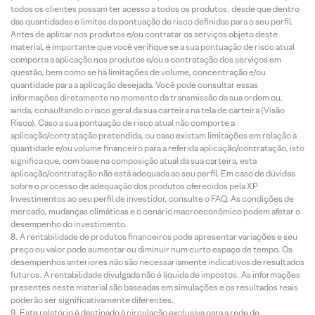
todos os clientes possam ter acesso a todos os produtos, desde que dentro
das quantidades e limites da pontuação de risco definidas para o seu perfil.
Antes de aplicar nos produtos e/ou contratar os serviços objeto deste
material, é importante que você verifique se a sua pontuação de risco atual
comporta a aplicação nos produtos e/ou a contratação dos serviços em
questão, bem como se há limitações de volume, concentração e/ou
quantidade para a aplicação desejada. Você pode consultar essas
informações diretamente no momento da transmissão da sua ordem ou,
ainda, consultando o risco geral da sua carteira na tela de carteira (Visão
Risco). Caso a sua pontuação de risco atual não comporte a
aplicação/contratação pretendida, ou caso existam limitações em relação à
quantidade e/ou volume financeiro para a referida aplicação/contratação, isto
significa que, com base na composição atual da sua carteira, esta
aplicação/contratação não está adequada ao seu perfil. Em caso de dúvidas
sobre o processo de adequação dos produtos oferecidos pela XP
Investimentos ao seu perfil de investidor, consulte o FAQ. As condições de
mercado, mudanças climáticas e o cenário macroeconômico podem afetar o
desempenho do investimento.
A rentabilidade de produtos financeiros pode apresentar variações e seu
preço ou valor pode aumentar ou diminuir num curto espaço de tempo. Os
desempenhos anteriores não são necessariamente indicativos de resultados
futuros. A rentabilidade divulgada não é líquida de impostos. As informações
presentes neste material são baseadas em simulações e os resultados reais
poderão ser significativamente diferentes.
Este relatório é destinado à circulação exclusiva para a rede de