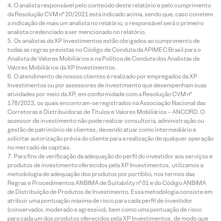
O analista responsável pelo conteúdo deste relatório e pelo cumprimento
da Resolução CVM nº 20/2021 está indicado acima, sendo que, caso constem
a indicação de mais um analista no relatório, o responsável será o primeiro
analista credenciado a ser mencionado no relatório.
Os analistas da XP Investimentos estão obrigados ao cumprimento de
todas as regras previstas no Código de Conduta da APIMEC Brasil para o
Analista de Valores Mobiliários e na Política de Conduta dos Analistas de
Valores Mobiliários da XP Investimentos.
O atendimento de nossos clientes é realizado por empregados da XP
Investimentos ou por assessores de investimento que desempenham suas
atividades por meio da XP, em conformidade com a Resolução CVM nº
178/2023, os quais encontram-se registrados na Associação Nacional das
Corretoras e Distribuidoras de Títulos e Valores Mobiliários – ANCORD. O
assessor de investimento não pode realizar consultoria, administração ou
gestão de patrimônio de clientes, devendo atuar como intermediário e
solicitar autorização prévia do cliente para a realização de qualquer operação
no mercado de capitais.
Para fins de verificação da adequação do perfil do investidor aos serviços e
produtos de investimento oferecidos pela XP Investimentos, utilizamos a
metodologia de adequação dos produtos por portfólio, nos termos das
Regras e Procedimentos ANBIMA de Suitability nº 01 e do Código ANBIMA
de Distribuição de Produtos de Investimento. Essa metodologia consiste em
atribuir uma pontuação máxima de risco para cada perfil de investidor
(conservador, moderado e agressivo), bem como uma pontuação de risco
para cada um dos produtos oferecidos pela XP Investimentos, de modo que