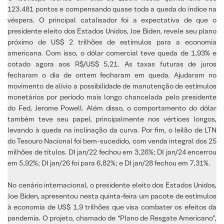
123.481 pontos e compensando quase toda a queda do índice na
véspera. O principal catalisador foi a expectativa de que o
presidente eleito dos Estados Unidos, Joe Biden, revele seu plano
próximo de US$ 2 trilhões de estímulos para a economia
americana. Com isso, o dólar comercial teve queda de 1,93% e
cotado agora aos R$/US$ 5,21. As taxas futuras de juros
fecharam o dia de ontem fecharam em queda. Ajudaram no
movimento de alívio a possibilidade de manutenção de estímulos
monetários por período mais longo chancelada pelo presidente
do Fed, Jerome Powell. Além disso, o comportamento do dólar
também teve seu papel, principalmente nos vértices longos,
levando à queda na inclinação da curva. Por fim, o leilão de LTN
do Tesouro Nacional foi bem-sucedido, com venda integral dos 25
milhões de títulos. DI jan/22 fechou em 3,26%; DI jan/24 encerrou
em 5,92%; DI jan/26 foi para 6,82%; e DI jan/28 fechou em 7,31%.
No cenário internacional, o presidente eleito dos Estados Unidos,
Joe Biden, apresentou nesta quinta-feira um pacote de estímulos
à economia de US$ 1,9 trilhões que visa combater os efeitos da
pandemia. O projeto, chamado de “Plano de Resgate Americano”,