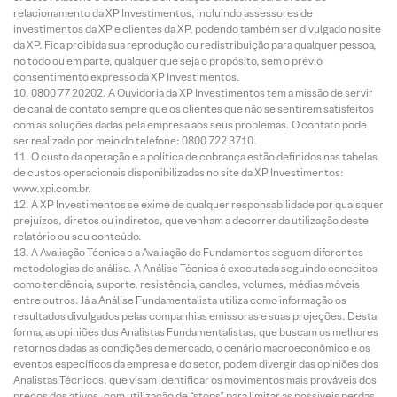
relacionamento da XP Investimentos, incluindo assessores de
investimentos da XP e clientes da XP, podendo também ser divulgado no site
da XP. Fica proibida sua reprodução ou redistribuição para qualquer pessoa,
no todo ou em parte, qualquer que seja o propósito, sem o prévio
consentimento expresso da XP Investimentos.
0800 77 20202. A Ouvidoria da XP Investimentos tem a missão de servir
de canal de contato sempre que os clientes que não se sentirem satisfeitos
com as soluções dadas pela empresa aos seus problemas. O contato pode
ser realizado por meio do telefone: 0800 722 3710.
O custo da operação e a política de cobrança estão definidos nas tabelas
de custos operacionais disponibilizadas no site da XP Investimentos:
www.xpi.com.br.
A XP Investimentos se exime de qualquer responsabilidade por quaisquer
prejuízos, diretos ou indiretos, que venham a decorrer da utilização deste
relatório ou seu conteúdo.
A Avaliação Técnica e a Avaliação de Fundamentos seguem diferentes
metodologias de análise. A Análise Técnica é executada seguindo conceitos
como tendência, suporte, resistência, candles, volumes, médias móveis
entre outros. Já a Análise Fundamentalista utiliza como informação os
resultados divulgados pelas companhias emissoras e suas projeções. Desta
forma, as opiniões dos Analistas Fundamentalistas, que buscam os melhores
retornos dadas as condições de mercado, o cenário macroeconômico e os
eventos específicos da empresa e do setor, podem divergir das opiniões dos
Analistas Técnicos, que visam identificar os movimentos mais prováveis dos
preços dos ativos, com utilização de “stops” para limitar as possíveis perdas.