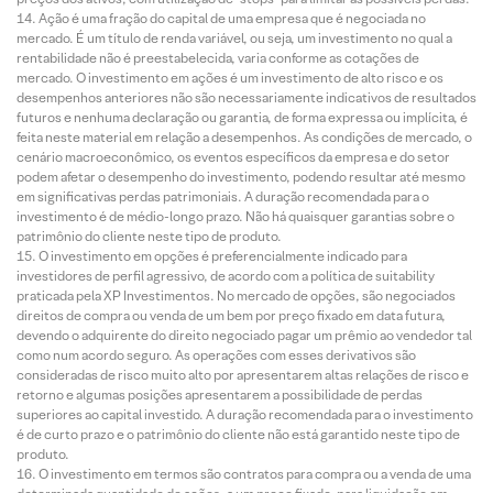
Ação é uma fração do capital de uma empresa que é negociada no
mercado. É um título de renda variável, ou seja, um investimento no qual a
rentabilidade não é preestabelecida, varia conforme as cotações de
mercado. O investimento em ações é um investimento de alto risco e os
desempenhos anteriores não são necessariamente indicativos de resultados
futuros e nenhuma declaração ou garantia, de forma expressa ou implícita, é
feita neste material em relação a desempenhos. As condições de mercado, o
cenário macroeconômico, os eventos específicos da empresa e do setor
podem afetar o desempenho do investimento, podendo resultar até mesmo
em significativas perdas patrimoniais. A duração recomendada para o
investimento é de médio-longo prazo. Não há quaisquer garantias sobre o
patrimônio do cliente neste tipo de produto.
O investimento em opções é preferencialmente indicado para
investidores de perfil agressivo, de acordo com a política de suitability
praticada pela XP Investimentos. No mercado de opções, são negociados
direitos de compra ou venda de um bem por preço fixado em data futura,
devendo o adquirente do direito negociado pagar um prêmio ao vendedor tal
como num acordo seguro. As operações com esses derivativos são
consideradas de risco muito alto por apresentarem altas relações de risco e
retorno e algumas posições apresentarem a possibilidade de perdas
superiores ao capital investido. A duração recomendada para o investimento
é de curto prazo e o patrimônio do cliente não está garantido neste tipo de
produto.
O investimento em termos são contratos para compra ou a venda de uma