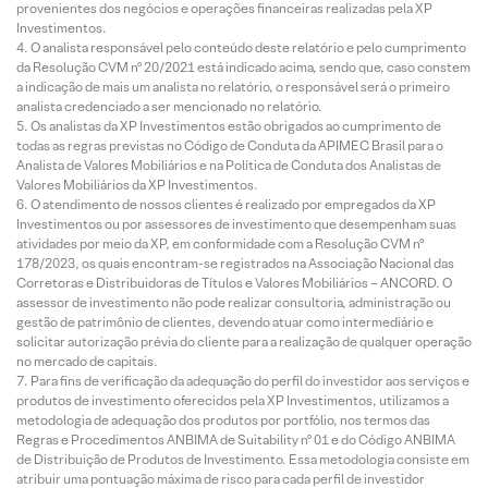
provenientes dos negócios e operações financeiras realizadas pela XP
Investimentos.
O analista responsável pelo conteúdo deste relatório e pelo cumprimento
da Resolução CVM nº 20/2021 está indicado acima, sendo que, caso constem
a indicação de mais um analista no relatório, o responsável será o primeiro
analista credenciado a ser mencionado no relatório.
Os analistas da XP Investimentos estão obrigados ao cumprimento de
todas as regras previstas no Código de Conduta da APIMEC Brasil para o
Analista de Valores Mobiliários e na Política de Conduta dos Analistas de
Valores Mobiliários da XP Investimentos.
O atendimento de nossos clientes é realizado por empregados da XP
Investimentos ou por assessores de investimento que desempenham suas
atividades por meio da XP, em conformidade com a Resolução CVM nº
178/2023, os quais encontram-se registrados na Associação Nacional das
Corretoras e Distribuidoras de Títulos e Valores Mobiliários – ANCORD. O
assessor de investimento não pode realizar consultoria, administração ou
gestão de patrimônio de clientes, devendo atuar como intermediário e
solicitar autorização prévia do cliente para a realização de qualquer operação
no mercado de capitais.
Para fins de verificação da adequação do perfil do investidor aos serviços e
produtos de investimento oferecidos pela XP Investimentos, utilizamos a
metodologia de adequação dos produtos por portfólio, nos termos das
Regras e Procedimentos ANBIMA de Suitability nº 01 e do Código ANBIMA
de Distribuição de Produtos de Investimento. Essa metodologia consiste em
atribuir uma pontuação máxima de risco para cada perfil de investidor