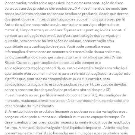
(conservador, moderado e agressivo), bem como uma pontuação de risco
para cada um dos produtos oferecidos pela XP Investimentos, de modo que
todos os clientes possam ter acesso a todos os produtos, desde que dentro
das quantidades e limites da pontuação de risco definidas para o seu perfil.
Antes de aplicar nos produtos e/ou contratar os serviços objeto deste
material, é importante que você verifique se a sua pontuação de risco atual
comporta a aplicação nos produtos e/ou a contratação dos serviços em
questão, bem como se há limitações de volume, concentração e/ou
quantidade para a aplicação desejada. Você pode consultar essas
informações diretamente no momento da transmissão da sua ordem ou,
ainda, consultando o risco geral da sua carteira na tela de carteira (Visão
Risco). Caso a sua pontuação de risco atual não comporte a
aplicação/contratação pretendida, ou caso existam limitações em relação à
quantidade e/ou volume financeiro para a referida aplicação/contratação, isto
significa que, com base na composição atual da sua carteira, esta
aplicação/contratação não está adequada ao seu perfil. Em caso de dúvidas
sobre o processo de adequação dos produtos oferecidos pela XP
Investimentos ao seu perfil de investidor, consulte o FAQ. As condições de
mercado, mudanças climáticas e o cenário macroeconômico podem afetar o
desempenho do investimento.
A rentabilidade de produtos financeiros pode apresentar variações e seu
preço ou valor pode aumentar ou diminuir num curto espaço de tempo. Os
desempenhos anteriores não são necessariamente indicativos de resultados
futuros. A rentabilidade divulgada não é líquida de impostos. As informações
presentes neste material são baseadas em simulações e os resultados reais