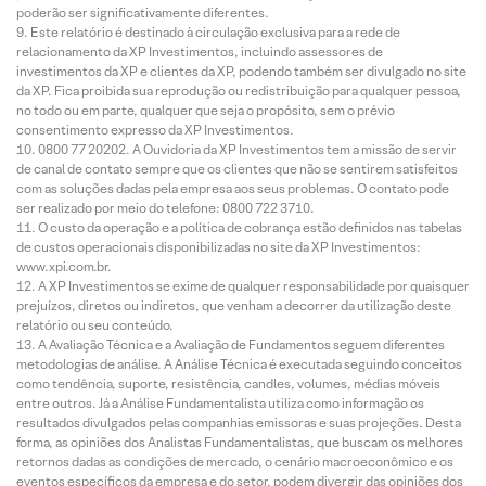
poderão ser significativamente diferentes.
Este relatório é destinado à circulação exclusiva para a rede de
relacionamento da XP Investimentos, incluindo assessores de
investimentos da XP e clientes da XP, podendo também ser divulgado no site
da XP. Fica proibida sua reprodução ou redistribuição para qualquer pessoa,
no todo ou em parte, qualquer que seja o propósito, sem o prévio
consentimento expresso da XP Investimentos.
0800 77 20202. A Ouvidoria da XP Investimentos tem a missão de servir
de canal de contato sempre que os clientes que não se sentirem satisfeitos
com as soluções dadas pela empresa aos seus problemas. O contato pode
ser realizado por meio do telefone: 0800 722 3710.
O custo da operação e a política de cobrança estão definidos nas tabelas
de custos operacionais disponibilizadas no site da XP Investimentos:
www.xpi.com.br.
A XP Investimentos se exime de qualquer responsabilidade por quaisquer
prejuízos, diretos ou indiretos, que venham a decorrer da utilização deste
relatório ou seu conteúdo.
A Avaliação Técnica e a Avaliação de Fundamentos seguem diferentes
metodologias de análise. A Análise Técnica é executada seguindo conceitos
como tendência, suporte, resistência, candles, volumes, médias móveis
entre outros. Já a Análise Fundamentalista utiliza como informação os
resultados divulgados pelas companhias emissoras e suas projeções. Desta
forma, as opiniões dos Analistas Fundamentalistas, que buscam os melhores
retornos dadas as condições de mercado, o cenário macroeconômico e os
eventos específicos da empresa e do setor, podem divergir das opiniões dos