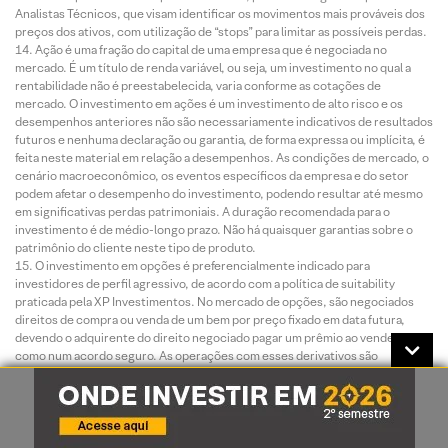
Analistas Técnicos, que visam identificar os movimentos mais prováveis dos
preços dos ativos, com utilização de “stops” para limitar as possíveis perdas.
Ação é uma fração do capital de uma empresa que é negociada no
mercado. É um título de renda variável, ou seja, um investimento no qual a
rentabilidade não é preestabelecida, varia conforme as cotações de
mercado. O investimento em ações é um investimento de alto risco e os
desempenhos anteriores não são necessariamente indicativos de resultados
futuros e nenhuma declaração ou garantia, de forma expressa ou implícita, é
feita neste material em relação a desempenhos. As condições de mercado, o
cenário macroeconômico, os eventos específicos da empresa e do setor
podem afetar o desempenho do investimento, podendo resultar até mesmo
em significativas perdas patrimoniais. A duração recomendada para o
investimento é de médio-longo prazo. Não há quaisquer garantias sobre o
patrimônio do cliente neste tipo de produto.
O investimento em opções é preferencialmente indicado para
investidores de perfil agressivo, de acordo com a política de suitability
praticada pela XP Investimentos. No mercado de opções, são negociados
direitos de compra ou venda de um bem por preço fixado em data futura,
devendo o adquirente do direito negociado pagar um prêmio ao vendedor tal
como num acordo seguro. As operações com esses derivativos são
consideradas de risco muito alto por apresentarem altas relações de risco e
retorno e algumas posições apresentarem a possibilidade de perdas
superiores ao capital investido. A duração recomendada para o investimento
é de curto prazo e o patrimônio do cliente não está garantido neste tipo de
produto.