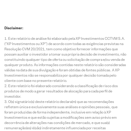
Disclaimer:
Este relatório de análise foi elaborado pela XP Investimentos CCTVM S.A.
(“XP Investimentos ou XP”) de acordo com todas as exigências previstas na
Resolução CVM 20/2021, tem como objetivo fornecer informações que
possam auxiliar o investidor a tomar sua própria decisão de investimento, não
constituindo qualquer tipo de oferta ou solicitação de compra e/ou venda de
qualquer produto. As informações contidas neste relatório são consideradas
válidas na data de sua divulgação e foram obtidas de fontes públicas. A XP
Investimentos não se responsabiliza por qualquer decisão tomada pelo
cliente com base no presente relatório.
Este relatório foi elaborado considerando a classificação de risco dos
produtos de modo a gerar resultados de alocação para cada perfil de
investidor.
O(s) signatário(s) deste relatório declara(m) que as recomendações
refletem única e exclusivamente suas análises e opiniões pessoais, que
foram produzidas de forma independente, inclusive em relação à XP
Investimentos e que estão sujeitas a modificações sem aviso prévio em
decorrência de alterações nas condições de mercado, e que sua(s)
remuneração(es) é(são) indiretamente influenciada por receitas