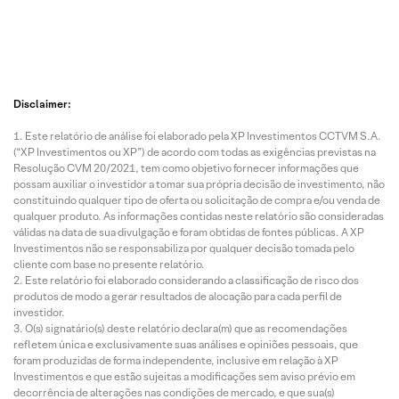
Disclaimer:
Este relatório de análise foi elaborado pela XP Investimentos CCTVM S.A.
(“XP Investimentos ou XP”) de acordo com todas as exigências previstas na
Resolução CVM 20/2021, tem como objetivo fornecer informações que
possam auxiliar o investidor a tomar sua própria decisão de investimento, não
constituindo qualquer tipo de oferta ou solicitação de compra e/ou venda de
qualquer produto. As informações contidas neste relatório são consideradas
válidas na data de sua divulgação e foram obtidas de fontes públicas. A XP
Investimentos não se responsabiliza por qualquer decisão tomada pelo
cliente com base no presente relatório.
Este relatório foi elaborado considerando a classificação de risco dos
produtos de modo a gerar resultados de alocação para cada perfil de
investidor.
O(s) signatário(s) deste relatório declara(m) que as recomendações
refletem única e exclusivamente suas análises e opiniões pessoais, que
foram produzidas de forma independente, inclusive em relação à XP
Investimentos e que estão sujeitas a modificações sem aviso prévio em
decorrência de alterações nas condições de mercado, e que sua(s)