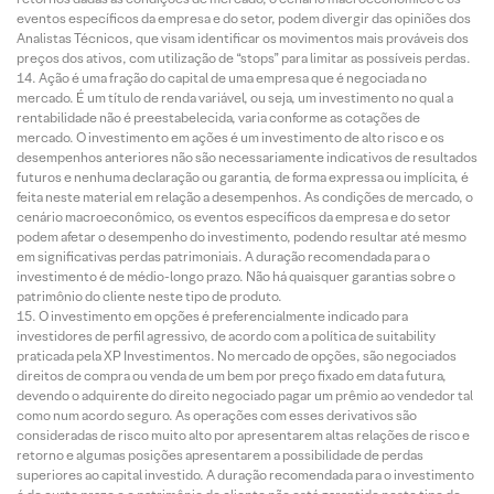
eventos específicos da empresa e do setor, podem divergir das opiniões dos
Analistas Técnicos, que visam identificar os movimentos mais prováveis dos
preços dos ativos, com utilização de “stops” para limitar as possíveis perdas.
Ação é uma fração do capital de uma empresa que é negociada no
mercado. É um título de renda variável, ou seja, um investimento no qual a
rentabilidade não é preestabelecida, varia conforme as cotações de
mercado. O investimento em ações é um investimento de alto risco e os
desempenhos anteriores não são necessariamente indicativos de resultados
futuros e nenhuma declaração ou garantia, de forma expressa ou implícita, é
feita neste material em relação a desempenhos. As condições de mercado, o
cenário macroeconômico, os eventos específicos da empresa e do setor
podem afetar o desempenho do investimento, podendo resultar até mesmo
em significativas perdas patrimoniais. A duração recomendada para o
investimento é de médio-longo prazo. Não há quaisquer garantias sobre o
patrimônio do cliente neste tipo de produto.
O investimento em opções é preferencialmente indicado para
investidores de perfil agressivo, de acordo com a política de suitability
praticada pela XP Investimentos. No mercado de opções, são negociados
direitos de compra ou venda de um bem por preço fixado em data futura,
devendo o adquirente do direito negociado pagar um prêmio ao vendedor tal
como num acordo seguro. As operações com esses derivativos são
consideradas de risco muito alto por apresentarem altas relações de risco e
retorno e algumas posições apresentarem a possibilidade de perdas
superiores ao capital investido. A duração recomendada para o investimento