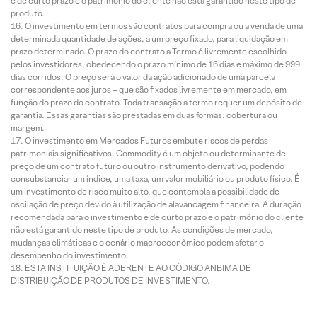
é de curto prazo e o patrimônio do cliente não está garantido neste tipo de
produto.
O investimento em termos são contratos para compra ou a venda de uma
determinada quantidade de ações, a um preço fixado, para liquidação em
prazo determinado. O prazo do contrato a Termo é livremente escolhido
pelos investidores, obedecendo o prazo mínimo de 16 dias e máximo de 999
dias corridos. O preço será o valor da ação adicionado de uma parcela
correspondente aos juros – que são fixados livremente em mercado, em
função do prazo do contrato. Toda transação a termo requer um depósito de
garantia. Essas garantias são prestadas em duas formas: cobertura ou
margem.
O investimento em Mercados Futuros embute riscos de perdas
patrimoniais significativos. Commodity é um objeto ou determinante de
preço de um contrato futuro ou outro instrumento derivativo, podendo
consubstanciar um índice, uma taxa, um valor mobiliário ou produto físico. É
um investimento de risco muito alto, que contempla a possibilidade de
oscilação de preço devido à utilização de alavancagem financeira. A duração
recomendada para o investimento é de curto prazo e o patrimônio do cliente
não está garantido neste tipo de produto. As condições de mercado,
mudanças climáticas e o cenário macroeconômico podem afetar o
desempenho do investimento.
ESTA INSTITUIÇÃO É ADERENTE AO CÓDIGO ANBIMA DE
DISTRIBUIÇÃO DE PRODUTOS DE INVESTIMENTO.