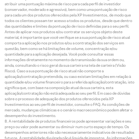
atribuir uma pontuação máxima de risco para cada perfil de investidor
(conservador, moderado e agressivo), bem como uma pontuação de risco
para cada um dos produtos oferecidos pela XP Investimentos, de modo que
todos os clientes possam ter acesso a todos os produtos, desde que dentro
das quantidades e limites da pontuação de risco definidas para o seu perfil.
Antes de aplicar nos produtos e/ou contratar os serviços objeto deste
material, é importante que você verifique se a sua pontuação de risco atual
comporta a aplicação nos produtos e/ou a contratação dos serviços em
questão, bem como se há limitações de volume, concentração e/ou
quantidade para a aplicação desejada. Você pode consultar essas
informações diretamente no momento da transmissão da sua ordem ou,
ainda, consultando o risco geral da sua carteira na tela de carteira (Visão
Risco). Caso a sua pontuação de risco atual não comporte a
aplicação/contratação pretendida, ou caso existam limitações em relação à
quantidade e/ou volume financeiro para a referida aplicação/contratação, isto
significa que, com base na composição atual da sua carteira, esta
aplicação/contratação não está adequada ao seu perfil. Em caso de dúvidas
sobre o processo de adequação dos produtos oferecidos pela XP
Investimentos ao seu perfil de investidor, consulte o FAQ. As condições de
mercado, mudanças climáticas e o cenário macroeconômico podem afetar o
desempenho do investimento.
A rentabilidade de produtos financeiros pode apresentar variações e seu
preço ou valor pode aumentar ou diminuir num curto espaço de tempo. Os
desempenhos anteriores não são necessariamente indicativos de resultados
futuros. A rentabilidade divulgada não é líquida de impostos. As informações