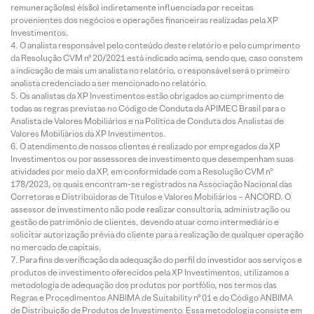
remuneração(es) é(são) indiretamente influenciada por receitas
provenientes dos negócios e operações financeiras realizadas pela XP
Investimentos.
O analista responsável pelo conteúdo deste relatório e pelo cumprimento
da Resolução CVM nº 20/2021 está indicado acima, sendo que, caso constem
a indicação de mais um analista no relatório, o responsável será o primeiro
analista credenciado a ser mencionado no relatório.
Os analistas da XP Investimentos estão obrigados ao cumprimento de
todas as regras previstas no Código de Conduta da APIMEC Brasil para o
Analista de Valores Mobiliários e na Política de Conduta dos Analistas de
Valores Mobiliários da XP Investimentos.
O atendimento de nossos clientes é realizado por empregados da XP
Investimentos ou por assessores de investimento que desempenham suas
atividades por meio da XP, em conformidade com a Resolução CVM nº
178/2023, os quais encontram-se registrados na Associação Nacional das
Corretoras e Distribuidoras de Títulos e Valores Mobiliários – ANCORD. O
assessor de investimento não pode realizar consultoria, administração ou
gestão de patrimônio de clientes, devendo atuar como intermediário e
solicitar autorização prévia do cliente para a realização de qualquer operação
no mercado de capitais.
Para fins de verificação da adequação do perfil do investidor aos serviços e
produtos de investimento oferecidos pela XP Investimentos, utilizamos a
metodologia de adequação dos produtos por portfólio, nos termos das
Regras e Procedimentos ANBIMA de Suitability nº 01 e do Código ANBIMA
de Distribuição de Produtos de Investimento. Essa metodologia consiste em