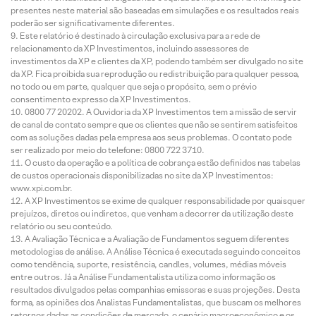
presentes neste material são baseadas em simulações e os resultados reais
poderão ser significativamente diferentes.
Este relatório é destinado à circulação exclusiva para a rede de
relacionamento da XP Investimentos, incluindo assessores de
investimentos da XP e clientes da XP, podendo também ser divulgado no site
da XP. Fica proibida sua reprodução ou redistribuição para qualquer pessoa,
no todo ou em parte, qualquer que seja o propósito, sem o prévio
consentimento expresso da XP Investimentos.
0800 77 20202. A Ouvidoria da XP Investimentos tem a missão de servir
de canal de contato sempre que os clientes que não se sentirem satisfeitos
com as soluções dadas pela empresa aos seus problemas. O contato pode
ser realizado por meio do telefone: 0800 722 3710.
O custo da operação e a política de cobrança estão definidos nas tabelas
de custos operacionais disponibilizadas no site da XP Investimentos:
www.xpi.com.br.
A XP Investimentos se exime de qualquer responsabilidade por quaisquer
prejuízos, diretos ou indiretos, que venham a decorrer da utilização deste
relatório ou seu conteúdo.
A Avaliação Técnica e a Avaliação de Fundamentos seguem diferentes
metodologias de análise. A Análise Técnica é executada seguindo conceitos
como tendência, suporte, resistência, candles, volumes, médias móveis
entre outros. Já a Análise Fundamentalista utiliza como informação os
resultados divulgados pelas companhias emissoras e suas projeções. Desta
forma, as opiniões dos Analistas Fundamentalistas, que buscam os melhores
retornos dadas as condições de mercado, o cenário macroeconômico e os