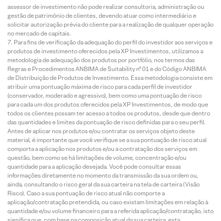
assessor de investimento não pode realizar consultoria, administração ou
gestão de patrimônio de clientes, devendo atuar como intermediário e
solicitar autorização prévia do cliente para a realização de qualquer operação
no mercado de capitais.
Para fins de verificação da adequação do perfil do investidor aos serviços e
produtos de investimento oferecidos pela XP Investimentos, utilizamos a
metodologia de adequação dos produtos por portfólio, nos termos das
Regras e Procedimentos ANBIMA de Suitability nº 01 e do Código ANBIMA
de Distribuição de Produtos de Investimento. Essa metodologia consiste em
atribuir uma pontuação máxima de risco para cada perfil de investidor
(conservador, moderado e agressivo), bem como uma pontuação de risco
para cada um dos produtos oferecidos pela XP Investimentos, de modo que
todos os clientes possam ter acesso a todos os produtos, desde que dentro
das quantidades e limites da pontuação de risco definidas para o seu perfil.
Antes de aplicar nos produtos e/ou contratar os serviços objeto deste
material, é importante que você verifique se a sua pontuação de risco atual
comporta a aplicação nos produtos e/ou a contratação dos serviços em
questão, bem como se há limitações de volume, concentração e/ou
quantidade para a aplicação desejada. Você pode consultar essas
informações diretamente no momento da transmissão da sua ordem ou,
ainda, consultando o risco geral da sua carteira na tela de carteira (Visão
Risco). Caso a sua pontuação de risco atual não comporte a
aplicação/contratação pretendida, ou caso existam limitações em relação à
quantidade e/ou volume financeiro para a referida aplicação/contratação, isto
significa que, com base na composição atual da sua carteira, esta