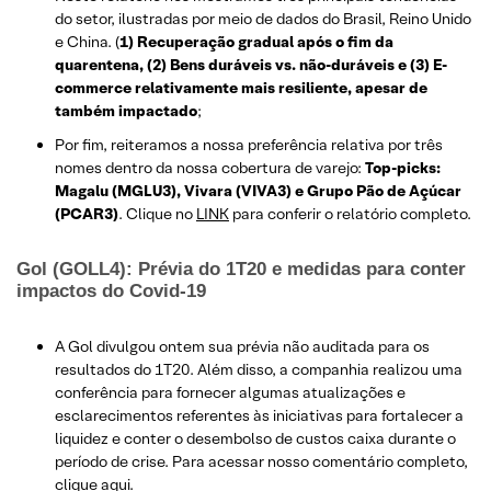
do setor, ilustradas por meio de dados do Brasil, Reino Unido
e China. (
1) Recuperação gradual após o fim da
quarentena, (2) Bens duráveis vs. não-duráveis e (3) E-
commerce relativamente mais resiliente, apesar de
também impactado
;
Por fim, reiteramos a nossa preferência relativa por três
nomes dentro da nossa cobertura de varejo:
Top-picks:
Magalu (MGLU3), Vivara (VIVA3) e Grupo Pão de Açúcar
(PCAR3)
. Clique no
LINK
para conferir o relatório completo.
Gol (GOLL4): Prévia do 1T20 e medidas para conter
impactos do Covid-19
A Gol divulgou ontem sua prévia não auditada para os
resultados do 1T20. Além disso, a companhia realizou uma
conferência para fornecer algumas atualizações e
esclarecimentos referentes às iniciativas para fortalecer a
liquidez e conter o desembolso de custos caixa durante o
período de crise. Para acessar nosso comentário completo,
clique aqui
.