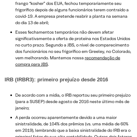
frango “kosher” dos EUA, fechou temporariamente seu
frigorífico depois de alguns funcionários terem contraído a
covid-19. A empresa pretende reabrir a planta na semana
do dia 13 de abril;
Esses fechamentos temporários não devem afetar
significativamente a oferta de proteína nos Estados Unidos
no curto prazo. Segundo a JBS, o nível de comparecimento
dos funcionários no seu frigorífico em Greeley, no Colorado,
vem melhorando. Mantemos nossa
recomendação de
compra para JBS
.
IRB (IRBR3): primeiro prejuízo desde 2016
De acordo com a mídia, o IRB reportou seu primeiro prejuízo
(para a SUSEP) desde agosto de 2016 neste último mês de
janeiro;
A perda ocorreu aparentemente devido a uma maior
sinistralidade, de 104% dos prêmios (vs. uma média de 60%
em 2019), lembrando que a baixa sinistralidade do IRB era o
principal fator de sua alta rentabilidade. Outros dois fatores