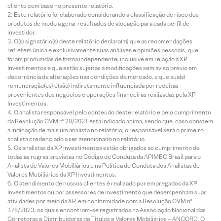
cliente com base no presente relatório.
Este relatório foi elaborado considerando a classificação de risco dos
produtos de modo a gerar resultados de alocação para cada perfil de
investidor.
O(s) signatário(s) deste relatório declara(m) que as recomendações
refletem única e exclusivamente suas análises e opiniões pessoais, que
foram produzidas de forma independente, inclusive em relação à XP
Investimentos e que estão sujeitas a modificações sem aviso prévio em
decorrência de alterações nas condições de mercado, e que sua(s)
remuneração(es) é(são) indiretamente influenciada por receitas
provenientes dos negócios e operações financeiras realizadas pela XP
Investimentos.
O analista responsável pelo conteúdo deste relatório e pelo cumprimento
da Resolução CVM nº 20/2021 está indicado acima, sendo que, caso constem
a indicação de mais um analista no relatório, o responsável será o primeiro
analista credenciado a ser mencionado no relatório.
Os analistas da XP Investimentos estão obrigados ao cumprimento de
todas as regras previstas no Código de Conduta da APIMEC Brasil para o
Analista de Valores Mobiliários e na Política de Conduta dos Analistas de
Valores Mobiliários da XP Investimentos.
O atendimento de nossos clientes é realizado por empregados da XP
Investimentos ou por assessores de investimento que desempenham suas
atividades por meio da XP, em conformidade com a Resolução CVM nº
178/2023, os quais encontram-se registrados na Associação Nacional das
Corretoras e Distribuidoras de Títulos e Valores Mobiliários – ANCORD. O