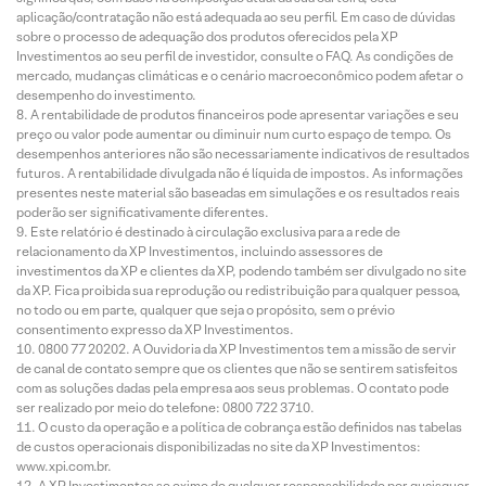
aplicação/contratação não está adequada ao seu perfil. Em caso de dúvidas
sobre o processo de adequação dos produtos oferecidos pela XP
Investimentos ao seu perfil de investidor, consulte o FAQ. As condições de
mercado, mudanças climáticas e o cenário macroeconômico podem afetar o
desempenho do investimento.
A rentabilidade de produtos financeiros pode apresentar variações e seu
preço ou valor pode aumentar ou diminuir num curto espaço de tempo. Os
desempenhos anteriores não são necessariamente indicativos de resultados
futuros. A rentabilidade divulgada não é líquida de impostos. As informações
presentes neste material são baseadas em simulações e os resultados reais
poderão ser significativamente diferentes.
Este relatório é destinado à circulação exclusiva para a rede de
relacionamento da XP Investimentos, incluindo assessores de
investimentos da XP e clientes da XP, podendo também ser divulgado no site
da XP. Fica proibida sua reprodução ou redistribuição para qualquer pessoa,
no todo ou em parte, qualquer que seja o propósito, sem o prévio
consentimento expresso da XP Investimentos.
0800 77 20202. A Ouvidoria da XP Investimentos tem a missão de servir
de canal de contato sempre que os clientes que não se sentirem satisfeitos
com as soluções dadas pela empresa aos seus problemas. O contato pode
ser realizado por meio do telefone: 0800 722 3710.
O custo da operação e a política de cobrança estão definidos nas tabelas
de custos operacionais disponibilizadas no site da XP Investimentos:
www.xpi.com.br.
A XP Investimentos se exime de qualquer responsabilidade por quaisquer