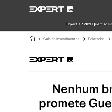
Expert XP 2026
Quem som
Guia de Investimentos
Relatórios
Nenhum bra
promete Gued