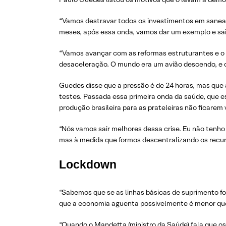
“Vamos destravar todos os investimentos em saneame
meses, após essa onda, vamos dar um exemplo e sai
“Vamos avançar com as reformas estruturantes e o Br
desaceleração. O mundo era um avião descendo, e o
Guedes disse que a pressão é de 24 horas, mas que
testes. Passada essa primeira onda da saúde, que 
produção brasileira para as prateleiras não ficarem 
“Nós vamos sair melhores dessa crise. Eu não tenho
mas à medida que formos descentralizando os recu
Lockdown
“Sabemos que se as linhas básicas de suprimento f
que a economia aguenta possivelmente é menor que
“Quando o Mandetta (ministro da Saúde) fala que os