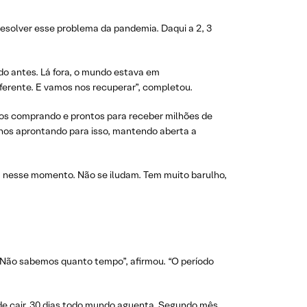
resolver esse problema da pandemia. Daqui a 2, 3
do antes. Lá fora, o mundo estava em
erente. E vamos nos recuperar”, completou.
mos comprando e prontos para receber milhões de
nos aprontando para isso, mantendo aberta a
ta nesse momento. Não se iludam. Tem muito barulho,
 Não sabemos quanto tempo”, afirmou. “O período
 de cair. 30 dias todo mundo aguenta. Segundo mês