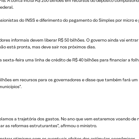
IB. A conta inclui R$ 200 bilhões em recursos do depósito compulsóri
ederal.
nsionistas do INSS e diferimento do pagamento do Simples por micro
dores informais devem liberar R$ 50 bilhões. O governo ainda vai ent
o está pronta, mas deve sair nos próximos dias.
a sexta-feira uma linha de crédito de R$ 40 bilhões para financiar a 
 bilhões em recursos para os governadores e disse que também fará um 
unicípios”.
lamos a trajetória dos gastos. No ano que vem estaremos voando de 
as reformas estruturantes”, afirmou o ministro.
nstrar otimismo com os eventuais efeitos dos estímulos econômicos.