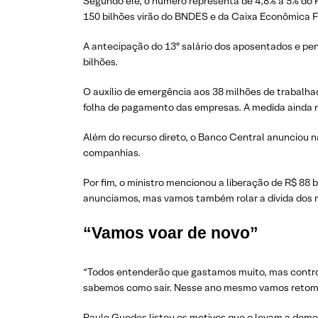
Segundo ele, o número representa de 4,8% a 5% do P
150 bilhões virão do BNDES e da Caixa Econômica F
A antecipação do 13º salário dos aposentados e pe
bilhões.
O auxílio de emergência aos 38 milhões de trabalha
folha de pagamento das empresas. A medida ainda nã
Além do recurso direto, o Banco Central anunciou n
companhias.
Por fim, o ministro mencionou a liberação de R$ 88
anunciamos, mas vamos também rolar a dívida dos m
“
Vamos voar de novo”
“Todos entenderão que gastamos muito, mas contro
sabemos como sair. Nesse ano mesmo vamos retomar 
Paulo Guedes listou os motivos que o levam a demo