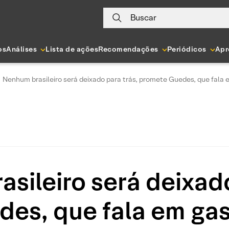
Buscar
os
Análises
Lista de ações
Recomendações
Periódicos
Apr
Nenhum brasileiro será deixado para trás, promete Guedes, que fala
sileiro será deixado
es, que fala em gas