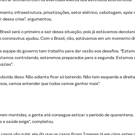
nto, infraestrutura, privatizações, setor elétrico, cabotagem, após 
r dessa crise”, argumentou.
asil será o primeiro a sair dessa situação, pois já estávamos decolan
 coronavírus ajudou. Com o Brasil, não, estávamos em um momento dif
 a equipe do governo tem trabalho para dar vazão aos desafios. “Esta
estamos controlando, estaremos preparados para a segunda. Estamos 
vazias”.
 dúvida disso. Não adianta ficar só batendo. Não tem esquerda e direi
rsos, vamos entender que todos vamos ganhar mais”.
orem mantidas, a gente até consegue esticar o período de quarentena.
 a saúde exige”, completou.
 casos vão subir, ele diz que os casos ficam 3 meses lá em cima antes