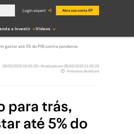
login expert
Abra sua conta XP
enda a Investir
Vídeos
 em gastar até 5% do PIB contra pandemia
28/03/2020 16:00:29 • Atualizado em 28/03/2020 21:03:20
4 minutos de leitura
 para trás,
tar até 5% do