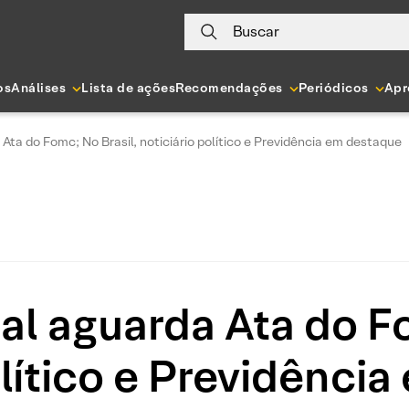
Buscar
os
Análises
Lista de ações
Recomendações
Periódicos
Apr
ta do Fomc; No Brasil, noticiário político e Previdência em destaque
l aguarda Ata do Fo
olítico e Previdênci