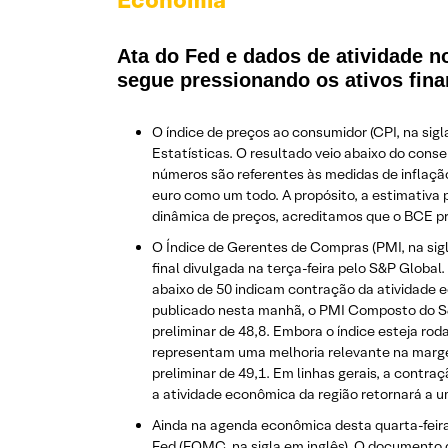
Economia
Ata do Fed e dados de atividade no
segue pressionando os ativos fina
O índice de preços ao consumidor (CPI, na si
Estatísticas. O resultado veio abaixo do cons
números são referentes às medidas de inflaçã
euro como um todo. A propósito, a estimativa p
dinâmica de preços, acreditamos que o BCE pr
O Índice de Gerentes de Compras (PMI, na sig
final divulgada na terça-feira pelo S&P Globa
abaixo de 50 indicam contração da atividade e
publicado nesta manhã, o PMI Composto do S&P
preliminar de 48,8. Embora o índice esteja r
representam uma melhoria relevante na marge
preliminar de 49,1. Em linhas gerais, a contr
a atividade econômica da região retornará a 
Ainda na agenda econômica desta quarta-feira
Fed (FOMC, na sigla em inglês). O documento d