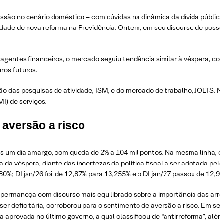
pressão no cenário doméstico – com dúvidas na dinâmica da dívida públ
idade de nova reforma na Previdência. Ontem, em seu discurso de posse,
 agentes financeiros, o mercado seguiu tendência similar à véspera, 
ros futuros.
o das pesquisas de atividade, ISM, e do mercado de trabalho, JOLTS. N
I) de serviços.
 aversão a risco
s um dia amargo, com queda de 2% a 104 mil pontos. Na mesma linha, o
ta da véspera, diante das incertezas da política fiscal a ser adotada pe
30%; DI jan/26 foi de 12,87% para 13,255% e o DI jan/27 passou de 12,
 permaneça com discurso mais equilibrado sobre a importância das arr
ser deficitária, corroborou para o sentimento de aversão a risco. Em se
ria aprovada no último governo, a qual classificou de “antirreforma”, a