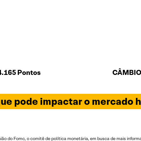
4.165 Pontos
CÂMBIO 
ue pode impactar o mercado h
ão do Fomc, o comitê de política monetária, em busca de mais informa