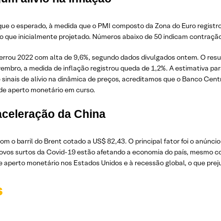
que o esperado, à medida que o PMI composto da Zona do Euro registrou
o que inicialmente projetado. Números abaixo de 50 indicam contraçã
rrou 2022 com alta de 9,6%, segundo dados divulgados ontem. O resu
mbro, a medida de inflação registrou queda de 1,2%. A estimativa par
e sinais de alívio na dinâmica de preços, acreditamos que o Banco Cen
o de aperto monetário em curso.
aceleração da China
 o barril do Brent cotado a US$ 82,43. O principal fator foi o anúncio
vos surtos da Covid-19 estão afetando a economia do país, mesmo com 
de aperto monetário nos Estados Unidos e à recessão global, o que pre
s