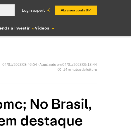
login expert
Abra sua conta XP
enda a Investir
Vídeos
04/01/2023 08:46:54 • Atualizado em 04/01/2023 09:13:44
14 minutos de leitura
mc; No Brasil,
a em destaque