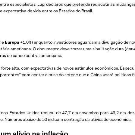
a entre especialistas. Lupi declarou que pretende rediscutir as mudanç
e expectativa de vida entre os Estados do Brasil.
% e
Europa
+1,0%) enquanto investidores aguardam a divulgação de no
etária americana. O documento deve trazer uma sinalização dura (
hawk
ros do banco central americano.
m forte alta, com expectativas de novos estímulos econômicos. Especu
ortantes” para conter a crise do setor e que a China usará políticas 
) dos Estados Unidos recuou de 47,7 em novembro para 46,2 em dez
rve. Números abaixo de 50 indicam contração da atividade econômica.
m alívio na inflação