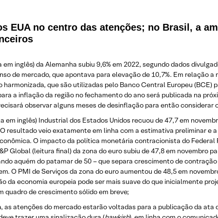
s EUA no centro das atenções; no Brasil, a amp
nceiros
gla em inglês) da Alemanha subiu 9,6% em 2022, segundo dados divulga
enso de mercado, que apontava para elevação de 10,7%. Em relação a n
o harmonizada, que são utilizadas pelo Banco Central Europeu (BCE) 
ara a inflação da região no fechamento do ano será publicada na próxima
ecisará observar alguns meses de desinflação para então considerar o
la em inglês) Industrial dos Estados Unidos recuou de 47,7 em novemb
l. O resultado veio exatamente em linha com a estimativa preliminar 
conômica. O impacto da política monetária contracionista do Federal 
 Global (leitura final) da zona do euro subiu de 47,8 em novembro p
odando aquém do patamar de 50 – que separa crescimento de contração 
m. O PMI de Serviços da zona do euro aumentou de 48,5 em novembro
ação da economia europeia pode ser mais suave do que inicialmente pro
um quadro de crescimento sólido em breve;
, as atenções do mercado estarão voltadas para a publicação da ata d
eve trazer uma sinalização dura (
hawkish
), em linha com o comunica