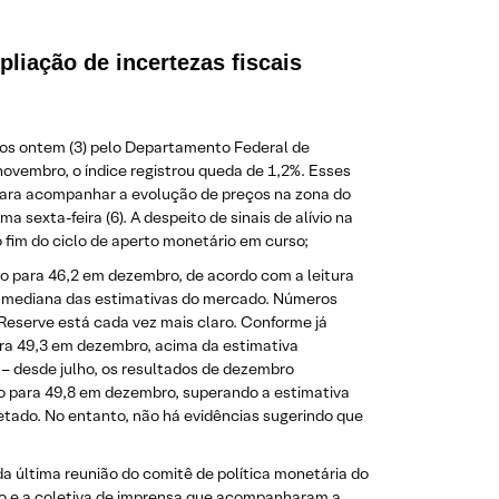
liação de incertezas fiscais
dos ontem (3) pelo Departamento Federal de
ovembro, o índice registrou queda de 1,2%. Esses
para acompanhar a evolução de preços na zona do
 sexta-feira (6). A despeito de sinais de alívio na
 fim do ciclo de aperto monetário em curso;
ro para 46,2 em dezembro, de acordo com a leitura
e a mediana das estimativas do mercado. Números
Reserve está cada vez mais claro. Conforme já
ara 49,3 em dezembro, acima da estimativa
– desde julho, os resultados de dezembro
 para 49,8 em dezembro, superando a estimativa
jetado. No entanto, não há evidências sugerindo que
a última reunião do comitê de política monetária do
do e a coletiva de imprensa que acompanharam a