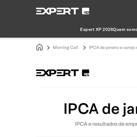
Expert XP 2026
Quem som
Morning Call
IPCA de janeiro e varejo
IPCA de ja
IPCA e resultados de empr