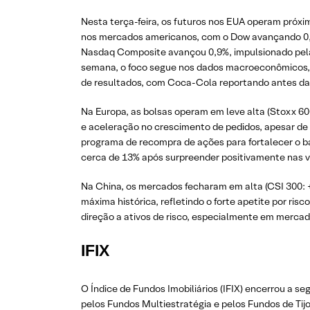
Nesta terça-feira, os futuros nos EUA operam próx
nos mercados americanos, com o Dow avançando 0,04
Nasdaq Composite avançou 0,9%, impulsionado pela
semana, o foco segue nos dados macroeconômicos, c
de resultados, com Coca-Cola reportando antes da
Na Europa, as bolsas operam em leve alta (Stoxx 60
e aceleração no crescimento de pedidos, apesar d
programa de recompra de ações para fortalecer o ba
cerca de 13% após surpreender positivamente nas v
Na China, os mercados fecharam em alta (CSI 300: +
máxima histórica, refletindo o forte apetite por r
direção a ativos de risco, especialmente em mercad
IFIX
O Índice de Fundos Imobiliários (IFIX) encerrou a
pelos Fundos Multiestratégia e pelos Fundos de Tij