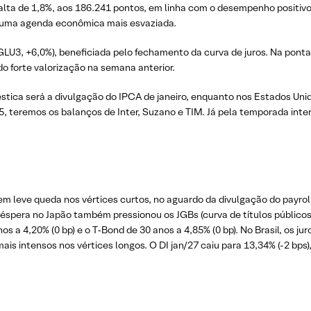
alta de 1,8%, aos 186.241 pontos, em linha com o desempenho positiv
or uma agenda econômica mais esvaziada.
GLU3, +6,0%), beneficiada pelo fechamento da curva de juros. Na ponta
o forte valorização na semana anterior.
éstica será a divulgação do IPCA de janeiro, enquanto nos Estados Uni
 teremos os balanços de Inter, Suzano e TIM. Já pela temporada intern
m leve queda nos vértices curtos, no aguardo da divulgação do payroll
 véspera no Japão também pressionou os JGBs (curva de títulos públicos 
nos a 4,20% (0 bp) e o T‑Bond de 30 anos a 4,85% (0 bp). No Brasil, os
is intensos nos vértices longos. O DI jan/27 caiu para 13,34% (-2 bps), 