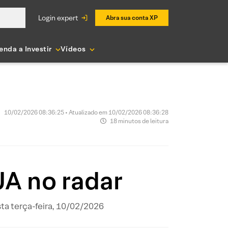
login expert
Abra sua conta XP
enda a Investir
Vídeos
10/02/2026 08:36:25 • Atualizado em 10/02/2026 08:36:28
18 minutos de leitura
UA no radar
ta terça-feira, 10/02/2026