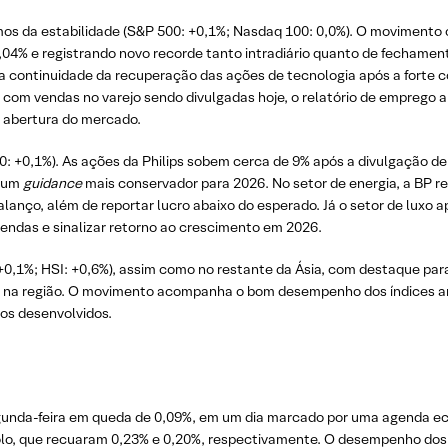
imos da estabilidade (S&P 500: +0,1%; Nasdaq 100: 0,0%). O movimento
% e registrando novo recorde tanto intradiário quanto de fechament
 continuidade da recuperação das ações de tecnologia após a forte 
om vendas no varejo sendo divulgadas hoje, o relatório de emprego a
 abertura do mercado.
0: +0,1%). As ações da Philips sobem cerca de 9% após a divulgação d
e um
guidance
mais conservador para 2026. No setor de energia, a BP r
lanço, além de reportar lucro abaixo do esperado. Já o setor de luxo
endas e sinalizar retorno ao crescimento em 2026.
0,1%; HSI: +0,6%), assim como no restante da Ásia, com destaque para
isco na região. O movimento acompanha o bom desempenho dos índices a
os desenvolvidos.
 segunda-feira em queda de 0,09%, em um dia marcado por uma agenda 
olo, que recuaram 0,23% e 0,20%, respectivamente. O desempenho dos 