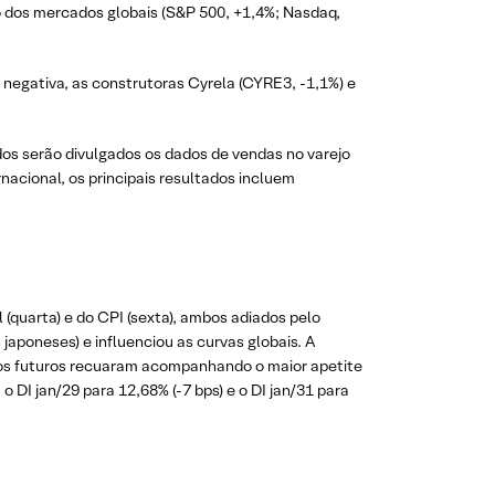
o dos mercados globais (S&P 500, +1,4%; Nasdaq,
 negativa, as construtoras Cyrela (CYRE3, -1,1%) e
dos serão divulgados os dados de vendas no varejo
acional, os principais resultados incluem
 (quarta) e do CPI (sexta), ambos adiados pelo
japoneses) e influenciou as curvas globais. A
 juros futuros recuaram acompanhando o maior apetite
o DI jan/29 para 12,68% (-7 bps) e o DI jan/31 para