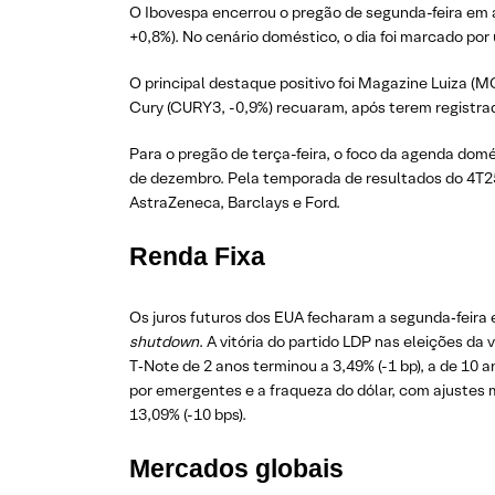
O Ibovespa encerrou o pregão de segunda-feira em 
+0,8%). No cenário doméstico, o dia foi marcado p
O principal destaque positivo foi Magazine Luiza (M
Cury (CURY3, -0,9%) recuaram, após terem registrad
Para o pregão de terça-feira, o foco da agenda dom
de dezembro. Pela temporada de resultados do 4T25,
AstraZeneca, Barclays e Ford.
Renda Fixa
Os juros futuros dos EUA fecharam a segunda‑feira e
shutdown
. A vitória do partido LDP nas eleições da
T‑Note de 2 anos terminou a 3,49% (-1 bp), a de 10 a
por emergentes e a fraqueza do dólar, com ajustes ma
13,09% (-10 bps).
Mercados globais