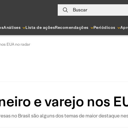
Buscar
os
Análises
Lista de ações
Recomendações
Periódicos
Apr
 nos EUA no radar
neiro e varejo nos E
esas no Brasil são alguns dos temas de maior destaque nes