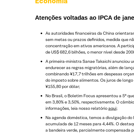
Economia
Atenções voltadas ao IPCA de jane
As autoridades financeiras da China orientara
sem metas ou prazos definidos, medida que não s
concentração em ativos americanos. A particip
de US$ 682,6 bilhões, o menor nível desde 200
A primeira‑ministra Sanae Takaichi anunciou u
endurecer as regras migratórias, além de lan
combinando ¥17,7 trilhões em despesas orçame
do imposto sobre alimentos. Os juros de longo
¥155,80 por dólar;
No Brasil, o Boletim Focus apresentou a 5° q
em 3,80% e 3,50%, respectivamente. O câmbio 
informações, leia nosso relatório
aqui
;
Na agenda doméstica, temos a divulgação do 
acumulada de 12 meses para 4,44%. O destaque
a bandeira verde, parcialmente compensada pe