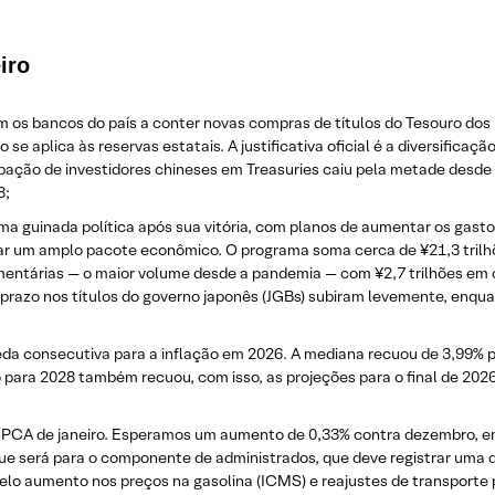
iro
m os bancos do país a conter novas compras de títulos do Tesouro dos
e aplica às reservas estatais. A justificativa oficial é a diversificação
ação de investidores chineses em Treasuries caiu pela metade desde o
8;
ma guinada política após sua vitória, com planos de aumentar os gastos
çar um amplo pacote econômico. O programa soma cerca de ¥21,3 trilh
ntárias — o maior volume desde a pandemia — com ¥2,7 trilhões em co
 prazo nos títulos do governo japonês (JGBs) subiram levemente, enqua
ueda consecutiva para a inflação em 2026. A mediana recuou de 3,99% 
para 2028 também recuou, com isso, as projeções para o final de 202
IPCA de janeiro. Esperamos um aumento de 0,33% contra dezembro, em 
 será para o componente de administrados, que deve registrar uma qu
lo aumento nos preços na gasolina (ICMS) e reajustes de transporte 