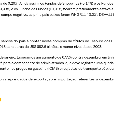
a de 0,29%. Ainda assim, os Fundos de Shoppings (-0,14%) e os Fundos
0,03%) e os Fundos de Fundos (+0,01%) ficaram praticamente estáveis.
o campo negativo, as principais baixas foram WHGR11 (-3,0%), DEVA11 (
 bancos do país a conter novas compras de títulos do Tesouro dos E
013 para cerca de US$ 682,6 bilhões, o menor nível desde 2008.
e janeiro. Esperamos um aumento de 0,33% contra dezembro, em linha
 para o componente de administrados, que deve registrar uma queda d
nto nos preços na gasolina (ICMS) e reajustes de transporte público
o varejo e dados de exportação e importação referentes a dezembro
s