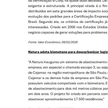
da certificação B Corp, há quase duas décadas. De
exigente e estruturada. A principal virada é o f
distribuídos em sete grandes áreas de impacto soci
evolução dos padrões para a Certificação Empresa
Brasil. Segundo ele, os critérios da certificaçã
interessadas. Criado em 2006 nos Estados Unidos 
negócio capazes de gerar soluções para problemas s
Fonte: Valor Econômico; 09/02/2026
Natura adota biometano para descarbonizar logís
“A Natura inaugurou um sistema de abastecimento de
empresa, em especial o chamado escopo 3, ou seja, 
de Cajamar, na região metropolitana de São Paulo,
Cajamar e os demais hubs da empresa em São Paulo
possuíam veículos compatíveis com o biometano. E
de abastecimento para dois mil metros cúbicos por 
em dois anos. O projeto foi criado em parceria com
abastecer aproximadamente 17.500 residências.”