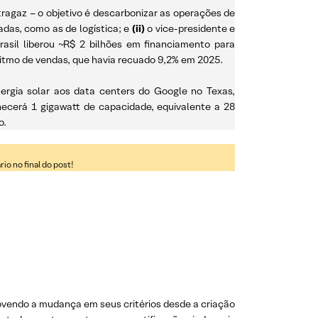
agaz – o objetivo é descarbonizar as operações de
adas, como as de logística; e
(ii)
o vice-presidente e
asil liberou ~R$ 2 bilhões em financiamento para
ritmo de vendas, que havia recuado 9,2% em 2025.
nergia solar aos data centers do Google no Texas,
rnecerá 1 gigawatt de capacidade, equivalente a 28
o.
o no final do post!
vendo a mudança em seus critérios desde a criação