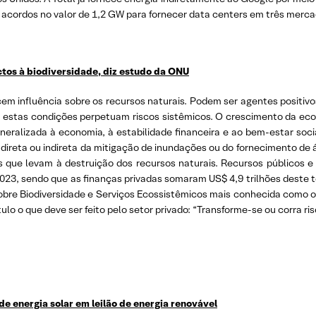
acordos no valor de 1,2 GW para fornecer data centers em três merca
tos à biodiversidade, diz estudo da ONU
m influência sobre os recursos naturais. Podem ser agentes posit
 estas condições perpetuam riscos sistêmicos. O crescimento da ec
eneralizada à economia, à estabilidade financeira e ao bem-estar s
direta ou indireta da mitigação de inundações ou do fornecimento de 
 que levam à destruição dos recursos naturais. Recursos públicos e
023, sendo que as finanças privadas somaram US$ 4,9 trilhões deste t
bre Biodiversidade e Serviços Ecossistêmicos mais conhecida como o “
ulo o que deve ser feito pelo setor privado: “Transforme-se ou corra ris
 energia solar em leilão de energia renovável