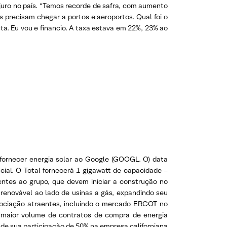
 juro no país. “Temos recorde de safra, com aumento
precisam chegar a portos e aeroportos. Qual foi o
ta. Eu vou e financio. A taxa estava em 22%, 23% ao
a fornecer energia solar ao Google (GOOGL. O) data
cial. O Total fornecerá 1 gigawatt de capacidade –
entes ao grupo, que devem iniciar a construção no
 renovável ao lado de usinas a gás, expandindo seu
gociação atraentes, incluindo o mercado ERCOT no
o maior volume de contratos de compra de energia
 de sua participação de 50% na empresa californiana