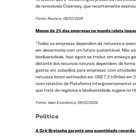
de renováveis Clearway, que recentemente assinou 
Fonte: Reuters; 09/02/2026
Menos de 1% das empresas no mundo relata impac
“Todas as empresas dependem da natureza e exerce
em desarmonia com um futuro sustentável. Não só:
biodiversidade. Isso agora se traduz em ameaça g
distante dos recursos naturais dependem, de forma 
gastos em subsídios para empresas com atividades
natureza foram estimados em US$ 7,3 trilhões em 2
novo relatório da Plataforma Intergovernamental so
que trata de negócios e biodiversidade, sugere no tít
Fonte: Valor Econômico; 09/02/2026
Política
A Grã-Bretanha garante uma quantidade recorde de