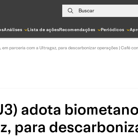
Buscar
os
Análises
Lista de ações
Recomendações
Periódicos
Apr
 em parceria com a Ultragaz, para descarbonizar operações | Café c
3) adota biometano
z, para descarboniz