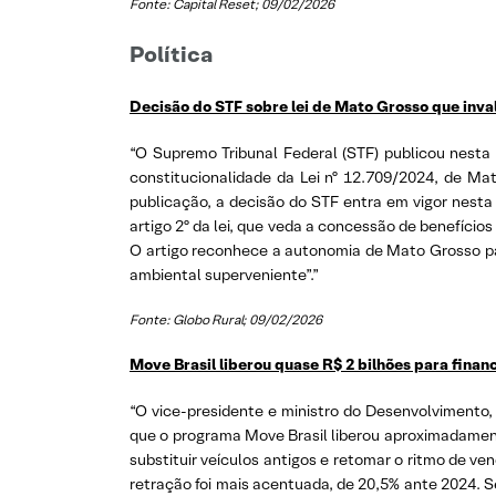
Fonte: Capital Reset; 09/02/2026
Política
Decisão do STF sobre lei de Mato Grosso que inva
“O Supremo Tribunal Federal (STF) publicou nesta s
constitucionalidade da Lei nº 12.709/2024, de Ma
publicação, a decisão do STF entra em vigor nesta 
artigo 2º da lei, que veda a concessão de benefíci
O artigo reconhece a autonomia de Mato Grosso par
ambiental superveniente”.”
Fonte: Globo Rural; 09/02/2026
Move Brasil liberou quase R$ 2 bilhões para finan
“O vice-presidente e ministro do Desenvolvimento,
que o programa Move Brasil liberou aproximadamen
substituir veículos antigos e retomar o ritmo de v
retração foi mais acentuada, de 20,5% ante 2024. 