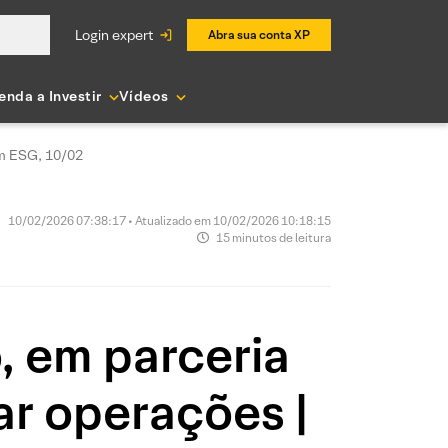
login expert
Abra sua conta XP
enda a Investir
Vídeos
om ESG, 10/02
10/02/2026 07:38:17 • Atualizado em 10/02/2026 10:18:15
15 minutos de leitura
, em parceria
ar operações |