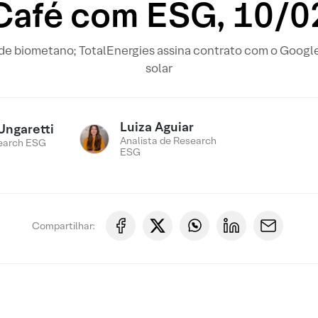
Café com ESG, 10/0
de biometano; TotalEnergies assina contrato com o Google
solar
Luiza Aguiar
Ungaretti
Analista de Research
earch ESG
ESG
Compartilhar: