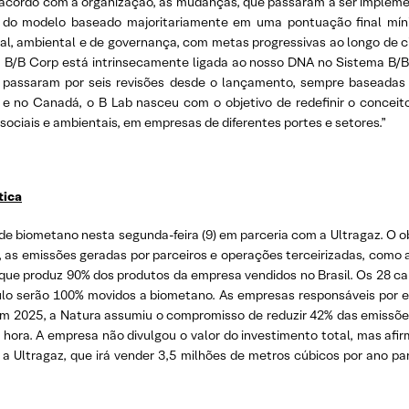
 acordo com a organização, as mudanças, que passaram a ser impleme
im do modelo baseado majoritariamente em uma pontuação final míni
al, ambiental e de governança, com metas progressivas ao longo de ci
 B/B Corp está intrinsecamente ligada ao nosso DNA no Sistema B/B
o já passaram por seis revisões desde o lançamento, sempre baseadas
e no Canadá, o B Lab nasceu com o objetivo de redefinir o concei
ociais e ambientais, em empresas de diferentes portes e setores.”
tica
 biometano nesta segunda-feira (9) em parceria com a Ultragaz. O ob
as emissões geradas por parceiros e operações terceirizadas, como as
 que produz 90% dos produtos da empresa vendidos no Brasil. Os 28 c
 serão 100% movidos a biometano. As empresas responsáveis por ess
m 2025, a Natura assumiu o compromisso de reduzir 42% das emissõ
hora. A empresa não divulgou o valor do investimento total, mas afi
 a Ultragaz, que irá vender 3,5 milhões de metros cúbicos por ano pa