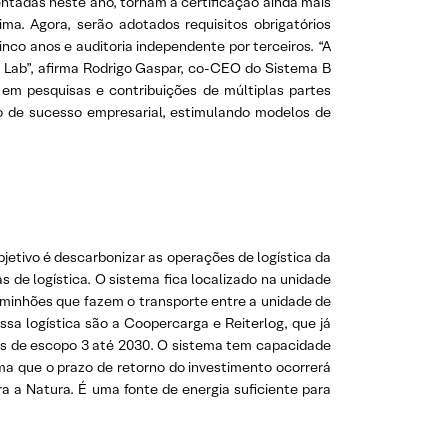
ntadas neste ano, tornam a certificação ainda mais
ma. Agora, serão adotados requisitos obrigatórios
nco anos e auditoria independente por terceiros. “A
 Lab”, afirma Rodrigo Gaspar, co-CEO do Sistema B
 em pesquisas e contribuições de múltiplas partes
to de sucesso empresarial, estimulando modelos de
jetivo é descarbonizar as operações de logística da
 de logística. O sistema fica localizado na unidade
aminhões que fazem o transporte entre a unidade de
a logística são a Coopercarga e Reiterlog, que já
es de escopo 3 até 2030. O sistema tem capacidade
rma que o prazo de retorno do investimento ocorrerá
ra a Natura. É uma fonte de energia suficiente para