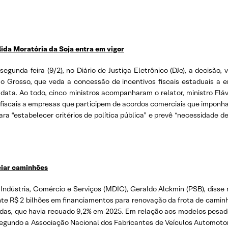
lida Moratória da Soja entra em vigor
egunda-feira (9/2), no Diário de Justiça Eletrônico (DJe), a decisão
to Grosso, que veda a concessão de incentivos fiscais estaduais a
data. Ao todo, cinco ministros acompanharam o relator, ministro Flá
os fiscais a empresas que participem de acordos comerciais que imponh
a “estabelecer critérios de política pública” e prevê “necessidade 
ciar caminhões
 Indústria, Comércio e Serviços (MDIC), Geraldo Alckmin (PSB), disse
te R$ 2 bilhões em financiamentos para renovação da frota de caminh
endas, que havia recuado 9,2% em 2025. Em relação aos modelos pesado
Segundo a Associação Nacional dos Fabricantes de Veículos Automotor