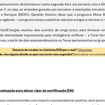
astecimento de biometano nesta segunda-feira em parceria com a Ultr
 3, ou seja, as emissões geradas por parceiros e operações terceiriz
o e Serviços (MDIC), Geraldo Alckmin disse que o programa Move Br
 vigência – o programa busca substituir veículos antigos e retomar o 
a TotalEnergies assinou dois acordos de longo prazo para fornecer e
eletricidade impulsionada pela inteligência artificial – a Total fo
anos, a partir de dois empreendimentos no Texas pertencentes ao grup
Gostaria de receber os relatórios ESG por e-mail
?
Clique aqui
.
o, tem alguma dúvida ou quer nos enviar uma sugestão?
Basta deixar um comentári
ontuação para elevar rigor da certificação ESG
resas comprometidas com impacto socioambiental positivo, está promo