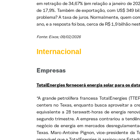
em retração de 34,67% (em relação a janeiro de 202
de 17,9%. Também de exportação, com US$ 349 bilh
problema? A taxa de juros. Normalmente, quem compr
ano, e a resposta foi boa, cerca de R$ 1,9 bilhão ne
Fonte: Eixos; 09/02/2026
Internacional
Empresas
TotalEnergies fornecerá energia solar para os dat
“A grande petrolífera francesa TotalEnergies (TTE
centers no Texas, enquanto busca aproveitar a cre
equivalente a 28 terawatt-horas de energia renov
segundo trimestre. A empresa contrariou a tendênc
negócio de energia em mercados desregulamentado
Texas. Marc-Antoine Pignon, vice-presidente da 
renovável que a TotalEnergies já assinou nos Estad