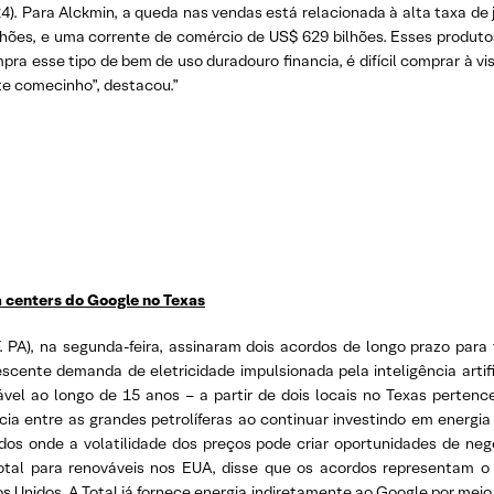
4). Para Alckmin, a queda nas vendas está relacionada à alta taxa de
ões, e uma corrente de comércio de US$ 629 bilhões. Esses produtos 
a esse tipo de bem de uso duradouro financia, é difícil comprar à vis
ste comecinho”, destacou.”
a centers do Google no Texas
F. PA), na segunda-feira, assinaram dois acordos de longo prazo par
scente demanda de eletricidade impulsionada pela inteligência artifi
ável ao longo de 15 anos – a partir de dois locais no Texas pertenc
ia entre as grandes petrolíferas ao continuar investindo em energia
s onde a volatilidade dos preços pode criar oportunidades de ne
Total para renováveis nos EUA, disse que os acordos representam 
os Unidos. A Total já fornece energia indiretamente ao Google por meio