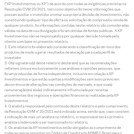
(“XP Investimentos ou XP”) de acordo com todas as exigências previstas na
Resolução CVM 20/2021, tem como objetivo fornecer informações que
possam auxiliar o investidor a tomar sua própria decisão de investimento, não
constituindo qualquer tipo de oferta ou solicitação de compra e/ou venda de
qualquer produto. As informações contidas neste relatório são consideradas
válidas na data de sua divulgação e foram obtidas de fontes públicas. A XP
Investimentos não se responsabiliza por qualquer decisão tomada pelo
cliente com base no presente relatório.
Este relatório foi elaborado considerando a classificação de risco dos
produtos de modo a gerar resultados de alocação para cada perfil de
investidor.
O(s) signatário(s) deste relatório declara(m) que as recomendações
refletem única e exclusivamente suas análises e opiniões pessoais, que
foram produzidas de forma independente, inclusive em relação à XP
Investimentos e que estão sujeitas a modificações sem aviso prévio em
decorrência de alterações nas condições de mercado, e que sua(s)
remuneração(es) é(são) indiretamente influenciada por receitas
provenientes dos negócios e operações financeiras realizadas pela XP
Investimentos.
O analista responsável pelo conteúdo deste relatório e pelo cumprimento
da Resolução CVM nº 20/2021 está indicado acima, sendo que, caso constem
a indicação de mais um analista no relatório, o responsável será o primeiro
analista credenciado a ser mencionado no relatório.
Os analistas da XP Investimentos estão obrigados ao cumprimento de
todas as regras previstas no Código de Conduta da APIMEC Brasil para o