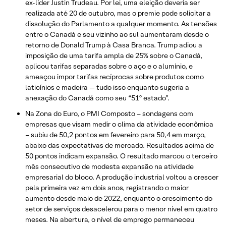
ex-líder Justin Trudeau. Por lei, uma eleição deveria ser
realizada até 20 de outubro, mas o premie pode solicitar a
dissolução do Parlamento a qualquer momento. As tensões
entre o Canadá e seu vizinho ao sul aumentaram desde o
retorno de Donald Trump à Casa Branca. Trump adiou a
imposição de uma tarifa ampla de 25% sobre o Canadá,
aplicou tarifas separadas sobre o aço e o alumínio, e
ameaçou impor tarifas recíprocas sobre produtos como
laticínios e madeira — tudo isso enquanto sugeria a
anexação do Canadá como seu “51º estado”.
Na Zona do Euro, o PMI Composto – sondagens com
empresas que visam medir o clima da atividade econômica
– subiu de 50,2 pontos em fevereiro para 50,4 em março,
abaixo das expectativas de mercado. Resultados acima de
50 pontos indicam expansão. O resultado marcou o terceiro
mês consecutivo de modesta expansão na atividade
empresarial do bloco. A produção industrial voltou a crescer
pela primeira vez em dois anos, registrando o maior
aumento desde maio de 2022, enquanto o crescimento do
setor de serviços desacelerou para o menor nível em quatro
meses. Na abertura, o nível de emprego permaneceu