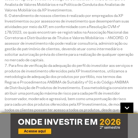
Analista de Valores Mobiliários e na Política de Conduta dos Analistas de
Valores Mobiliários da XP Investimentos.
O atendimento de nossos clientes é realizado por empregados da XP
Investimentos ou por assessores de investimento que desempenham suas
atividades por meio da XP, em conformidade com a Resolução CVM nº
178/2023, os quais encontram-se registrados na Associação Nacional das
Corretoras e Distribuidoras de Títulos e Valores Mobiliários – ANCORD. O
assessor de investimento não pode realizar consultoria, administração ou
gestão de patrimônio de clientes, devendo atuar como intermediário e
solicitar autorização prévia do cliente para a realização de qualquer operação
no mercado de capitais.
Para fins de verificação da adequação do perfil do investidor aos serviços e
produtos de investimento oferecidos pela XP Investimentos, utilizamos a
metodologia de adequação dos produtos por portfólio, nos termos das
Regras e Procedimentos ANBIMA de Suitability nº 01 e do Código ANBIMA
de Distribuição de Produtos de Investimento. Essa metodologia consiste em
atribuir uma pontuação máxima de risco para cada perfil de investidor
(conservador, moderado e agressivo), bem como uma pontuação de risco
para cada um dos produtos oferecidos pela XP Investimentos, de modo que
todos os clientes possam ter acesso a todos os produtos, desde que dentro
das quantidades e limites da pontuação de risco definidas para o seu perfil.
Antes de aplicar nos produtos e/ou contratar os serviços objeto deste
material, é importante que você verifique se a sua pontuação de risco atual
comporta a aplicação nos produtos e/ou a contratação dos serviços em
questão, bem como se há limitações de volume, concentração e/ou