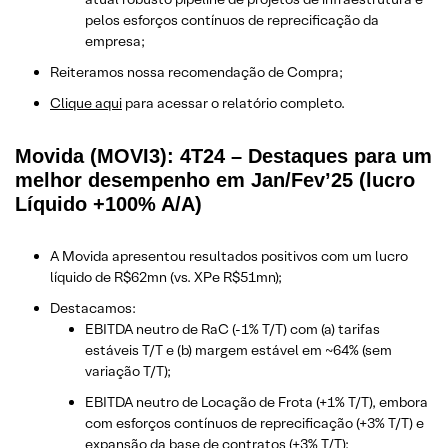
pelos esforços contínuos de reprecificação da
empresa;
Reiteramos nossa recomendação de Compra;
Clique aqui
para acessar o relatório completo.
Movida (MOVI3): 4T24 – Destaques para um
melhor desempenho em Jan/Fev’25 (lucro
Líquido +100% A/A)
A Movida apresentou resultados positivos com um lucro
líquido de R$62mn (vs. XPe R$51mn);
Destacamos:
EBITDA neutro de RaC (-1% T/T) com (a) tarifas
estáveis T/T e (b) margem estável em ~64% (sem
variação T/T);
EBITDA neutro de Locação de Frota (+1% T/T), embora
com esforços contínuos de reprecificação (+3% T/T) e
expansão da base de contratos (+3% T/T);