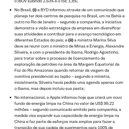
o IBOV subindo 2,63% e o ISE 1,8%;
No Brasil,
(i)
a BYD informou através de um comunicado que
planeja ter dois centros de pesquisa no Brasil, um na Bahia e
outro no Rio de Janeiro – segundo a companhia, a iniciativa
demonstra a visão estratégica da empresa em diversificar
suas atividades e contribuir para o avanço tecnológico em
diferentes Estados do país; e
(ii)
a ministra Marina Silva
deve se reunir com o ministro de Minas e Energia, Alexandre
Silveira, e com o presidente do Ibama, Rodrigo Agostinho,
para tratar sobre o processo de licenciamento da
exploração de petróleo na área da Margem Equatorial da
Foz do Rio Amazonas quando retornar da viagem da
comitiva presidencial ao Japão – segundo a ministra,
inicialmente, Silveira havia pedido uma agenda apenas com
o Ibama, mas depois incluiu sua pasta;
No internacional, a Apple informou hoje que criará um novo
fundo de energia limpa na China no valor de US$ 99,22
milhões – segundo comunicado emitido pela companhia, a
medida visa expandir sua capacidade de energia limpa na
China e faz parte de esforços mais amplos para fazer a
transição de sua cadeia de suprimentos para 100% de