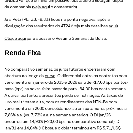
BNDESPar que elimina um possível obstáculo à listagem dupla
da companhia (
veja aqui
o comentário).
Já a Petz (PETZ3, -8,8%) ficou na ponta negativa, após a
divulgação dos resultados do 4T24 (veja mais detalhes
aqui
).
Clique aqui
para acessar o Resumo Semanal da Bolsa.
Renda Fixa
No
comparativo semanal
, os juros futuros encerraram com
abertura ao longo da
curva
. O diferencial entre os contratos com
vencimento em janeiro de 2035 e 2026 saiu de -17,00 bps pontos-
base (bps) na sexta-feira passada para -34,00 bps nesta semana.
A curva, portanto, apresentou perda de inclinação. As taxas de
juro real tiveram alta, com os rendimentos das NTN-Bs com
vencimento em 2030 consolidando-se em patamares próximos a
7,86% a.a. (vs. 7,73% a.a. na semana anterior). O DI jan/26
encerrou em 14,93% (+20,00 bps no comparativo semanal); DI
jan/31 em 14,64% (+6 bps), e o dólar terminou em R$ 5,71/US$