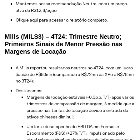
Mantemos nossa recomendação Neutra, com um preço-
alvo de R$12,8/ação.
​Clique aqui
para acessar o relatório completo.
Mills (MILS3) – 4T24: Trimestre Neutro;
Primeiros Sinais de Menor Pressão nas
Margens de Locação
A Mills reportou resultados neutros no 4T24, com um lucro
líquido de R$80mn (comparado a R$72mn da XPe e R$78mn
no 3T24);
Destacamos:
Margens de locação estáveis (-0,3p.p. T/T) após vários
trimestres de compressão de margem, à medida que a
pressão nas tarifas de locação devido à entrada de
ativos chineses diminui;
Um forte desempenho do EBITDA em Formas e
Escoramento (F&S) (+27% T/T), impulsionado pelo
atual robusto pipeline de projetos de infraestrutura e