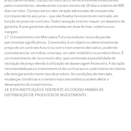
prazo determinado. O prazo do contrato a Termo é livremente escolhido
pelos investidores, obedecendo o prazo mínimo de 16 dias e máximo de 999
dias corridos. O preço será o valor da ação adicionado de uma parcela
correspondente aos juros – que são fixados livremente em mercado, em
função do prazo do contrato. Toda transação a termo requer um depósito de
garantia. Essas garantias são prestadas em duas formas: cobertura ou
margem.
O investimento em Mercados Futuros embute riscos de perdas
patrimoniais significativos. Commodity é um objeto ou determinante de
preço de um contrato futuro ou outro instrumento derivativo, podendo
consubstanciar um índice, uma taxa, um valor mobiliário ou produto físico. É
um investimento de risco muito alto, que contempla a possibilidade de
oscilação de preço devido à utilização de alavancagem financeira. A duração
recomendada para o investimento é de curto prazo e o patrimônio do cliente
não está garantido neste tipo de produto. As condições de mercado,
mudanças climáticas e o cenário macroeconômico podem afetar o
desempenho do investimento.
ESTA INSTITUIÇÃO É ADERENTE AO CÓDIGO ANBIMA DE
DISTRIBUIÇÃO DE PRODUTOS DE INVESTIMENTO.