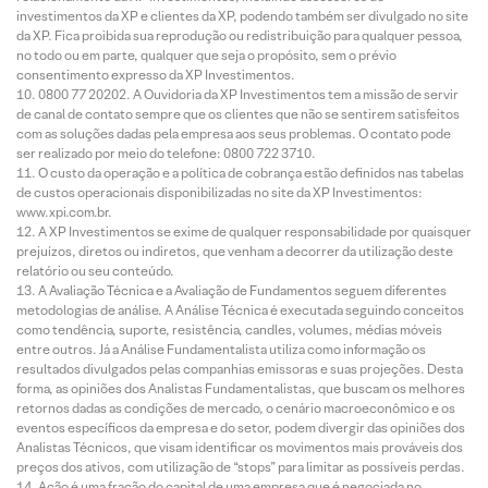
investimentos da XP e clientes da XP, podendo também ser divulgado no site
da XP. Fica proibida sua reprodução ou redistribuição para qualquer pessoa,
no todo ou em parte, qualquer que seja o propósito, sem o prévio
consentimento expresso da XP Investimentos.
0800 77 20202. A Ouvidoria da XP Investimentos tem a missão de servir
de canal de contato sempre que os clientes que não se sentirem satisfeitos
com as soluções dadas pela empresa aos seus problemas. O contato pode
ser realizado por meio do telefone: 0800 722 3710.
O custo da operação e a política de cobrança estão definidos nas tabelas
de custos operacionais disponibilizadas no site da XP Investimentos:
www.xpi.com.br.
A XP Investimentos se exime de qualquer responsabilidade por quaisquer
prejuízos, diretos ou indiretos, que venham a decorrer da utilização deste
relatório ou seu conteúdo.
A Avaliação Técnica e a Avaliação de Fundamentos seguem diferentes
metodologias de análise. A Análise Técnica é executada seguindo conceitos
como tendência, suporte, resistência, candles, volumes, médias móveis
entre outros. Já a Análise Fundamentalista utiliza como informação os
resultados divulgados pelas companhias emissoras e suas projeções. Desta
forma, as opiniões dos Analistas Fundamentalistas, que buscam os melhores
retornos dadas as condições de mercado, o cenário macroeconômico e os
eventos específicos da empresa e do setor, podem divergir das opiniões dos
Analistas Técnicos, que visam identificar os movimentos mais prováveis dos
preços dos ativos, com utilização de “stops” para limitar as possíveis perdas.
Ação é uma fração do capital de uma empresa que é negociada no