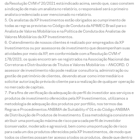
da Resolução CVM nº 20/2021 está indicado acima, sendo que, caso constem
a indicação de mais um analista no relatório, o responsável será o primeiro
analista credenciado a ser mencionado no relatório.
Os analistas da XP Investimentos estão obrigados ao cumprimento de
todas as regras previstas no Código de Conduta da APIMEC Brasil para o
Analista de Valores Mobiliários e na Política de Conduta dos Analistas de
Valores Mobiliários da XP Investimentos.
O atendimento de nossos clientes é realizado por empregados da XP
Investimentos ou por assessores de investimento que desempenham suas
atividades por meio da XP, em conformidade com a Resolução CVM nº
178/2023, os quais encontram-se registrados na Associação Nacional das
Corretoras e Distribuidoras de Títulos e Valores Mobiliários – ANCORD. O
assessor de investimento não pode realizar consultoria, administração ou
gestão de patrimônio de clientes, devendo atuar como intermediário e
solicitar autorização prévia do cliente para a realização de qualquer operação
no mercado de capitais.
Para fins de verificação da adequação do perfil do investidor aos serviços e
produtos de investimento oferecidos pela XP Investimentos, utilizamos a
metodologia de adequação dos produtos por portfólio, nos termos das
Regras e Procedimentos ANBIMA de Suitability nº 01 e do Código ANBIMA
de Distribuição de Produtos de Investimento. Essa metodologia consiste em
atribuir uma pontuação máxima de risco para cada perfil de investidor
(conservador, moderado e agressivo), bem como uma pontuação de risco
para cada um dos produtos oferecidos pela XP Investimentos, de modo que
todos os clientes possam ter acesso a todos os produtos, desde que dentro