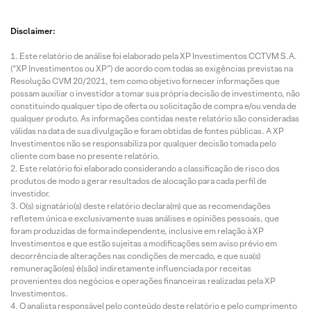
Disclaimer:
Este relatório de análise foi elaborado pela XP Investimentos CCTVM S.A.
(“XP Investimentos ou XP”) de acordo com todas as exigências previstas na
Resolução CVM 20/2021, tem como objetivo fornecer informações que
possam auxiliar o investidor a tomar sua própria decisão de investimento, não
constituindo qualquer tipo de oferta ou solicitação de compra e/ou venda de
qualquer produto. As informações contidas neste relatório são consideradas
válidas na data de sua divulgação e foram obtidas de fontes públicas. A XP
Investimentos não se responsabiliza por qualquer decisão tomada pelo
cliente com base no presente relatório.
Este relatório foi elaborado considerando a classificação de risco dos
produtos de modo a gerar resultados de alocação para cada perfil de
investidor.
O(s) signatário(s) deste relatório declara(m) que as recomendações
refletem única e exclusivamente suas análises e opiniões pessoais, que
foram produzidas de forma independente, inclusive em relação à XP
Investimentos e que estão sujeitas a modificações sem aviso prévio em
decorrência de alterações nas condições de mercado, e que sua(s)
remuneração(es) é(são) indiretamente influenciada por receitas
provenientes dos negócios e operações financeiras realizadas pela XP
Investimentos.
O analista responsável pelo conteúdo deste relatório e pelo cumprimento