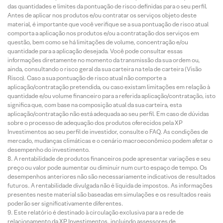
das quantidades e limites da pontuação de risco definidas para o seu perfil.
Antes de aplicar nos produtos e/ou contratar os serviços objeto deste
material, é importante que você verifique se a sua pontuação de risco atual
comporta a aplicação nos produtos e/ou a contratação dos serviços em
questão, bem como se há limitações de volume, concentração e/ou
quantidade para a aplicação desejada. Você pode consultar essas
informações diretamente no momento da transmissão da sua ordem ou,
ainda, consultando o risco geral da sua carteira na tela de carteira (Visão
Risco). Caso a sua pontuação de risco atual não comporte a
aplicação/contratação pretendida, ou caso existam limitações em relação à
quantidade e/ou volume financeiro para a referida aplicação/contratação, isto
significa que, com base na composição atual da sua carteira, esta
aplicação/contratação não está adequada ao seu perfil. Em caso de dúvidas
sobre o processo de adequação dos produtos oferecidos pela XP
Investimentos ao seu perfil de investidor, consulte o FAQ. As condições de
mercado, mudanças climáticas e o cenário macroeconômico podem afetar o
desempenho do investimento.
A rentabilidade de produtos financeiros pode apresentar variações e seu
preço ou valor pode aumentar ou diminuir num curto espaço de tempo. Os
desempenhos anteriores não são necessariamente indicativos de resultados
futuros. A rentabilidade divulgada não é líquida de impostos. As informações
presentes neste material são baseadas em simulações e os resultados reais
poderão ser significativamente diferentes.
Este relatório é destinado à circulação exclusiva para a rede de
relacionamento da XP Investimentos, incluindo assessores de