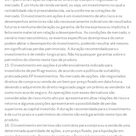
mercado. É um título de renda variável, ou seja, um investimento no qual a
rentabilidade não é preestabelecida, varia conforme as cotações de
mercado. O investimento em ações é um investimento de alto risco e os
desempenhos anteriores não são necessariamente indicativos de resultados
futuros e nenhuma declaração ou garantia, de forma expressa ou implícita, é
feita neste material em relação a desempenhos. As condições de mercado, o
cenário macroeconômico, os eventos específicos da empresa e do setor
podem afetar o desempenho do investimento, podendo resultar até mesmo
em significativas perdas patrimoniais. A duração recomendada para o
investimento é de médio-longo prazo. Não há quaisquer garantias sobre o
patrimônio do cliente neste tipo de produto.
O investimento em opções é preferencialmente indicado para
investidores de perfil agressivo, de acordo com a política de suitability
praticada pela XP Investimentos. No mercado de opções, são negociados
direitos de compra ou venda de um bem por preço fixado em data futura,
devendo o adquirente do direito negociado pagar um prêmio ao vendedor tal
como num acordo seguro. As operações com esses derivativos são
consideradas de risco muito alto por apresentarem altas relações de risco e
retorno e algumas posições apresentarem a possibilidade de perdas
superiores ao capital investido. A duração recomendada para o investimento
é de curto prazo e o patrimônio do cliente não está garantido neste tipo de
produto.
O investimento em termos são contratos para compra ou a venda de uma
determinada quantidade de ações, a um preço fixado, para liquidação em