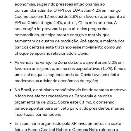
economias, sugerindo pressões inflacionárias ao
consumidor adiante. O PPI dos EUA subiu 4,2% em março
(acumulado em 12 meses) de 2,8% em fevereiro; enquanto o
PPI da China atingiu 4,4%, ante 1,7% no mês anterior. A
aceleração foi provocada pela alta dos preços das
commodities, principalmente energia e metais, que
aumentam os custos de produção. Até agora, a maioria dos
bancos centrais está tratando esse movimento como um
choque temporário relacionado à Covid;
As vendas no varejo na Zona do Euro aumentaram 3,0% em
fevereiro ante janeiro, acima das expectativas (1,7%). É mais
um sinal de que a segunda onda da Covid teve um efeito
moderado na atividade econômica da região;
No Brasil, o noticiário econômico do fim de semana manteve
o foco nos efeitos recessivos da Pandemia e na crise
orçamentária de 2021. Sobre este último, o consenso
parece apontar para um veto parcial do presidente, mas as
incertezas permanecem;
Em seminário organizado pela XP Investimentos na sexta-
feira, o Banco Central Roberto Campos Neto reforçou a