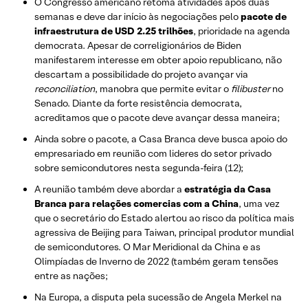
O Congresso americano retoma atividades após duas
semanas e deve dar início às negociações pelo
pacote de
infraestrutura de USD 2.25 trilhões
, prioridade na agenda
democrata. Apesar de correligionários de Biden
manifestarem interesse em obter apoio republicano, não
descartam a possibilidade do projeto avançar via
reconciliation
, manobra que permite evitar o
filibuster
no
Senado. Diante da forte resistência democrata,
acreditamos que o pacote deve avançar dessa maneira;
Ainda sobre o pacote, a Casa Branca deve busca apoio do
empresariado em reunião com lideres do setor privado
sobre semicondutores nesta segunda-feira (12);
A reunião também deve abordar a
estratégia da Casa
Branca para relações comercias com a China
, uma vez
que o secretário do Estado alertou ao risco da política mais
agressiva de Beijing para Taiwan, principal produtor mundial
de semicondutores. O Mar Meridional da China e as
Olimpíadas de Inverno de 2022 (também geram tensões
entre as nações;
Na Europa, a disputa pela sucessão de Angela Merkel na