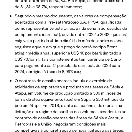
contratante) será de 60,5%. Em Sépia, os percentuais são
de 31,3% e 68,7%, respectivamente;
Segundo o mesmo documento, os valores de compensação
acertados com a Pré-sal Petróleo S.A. PPSA, qualificada
como representante pela União, ainda seriam acrescidos de
complemento (earn out), devido entre 2022 e 2032, que será
exigível a partir do último dia útil do mês de janeiro do ano
seguinte àquele em que o preço do petróleo tipo Brent
atingir média anual superior a US$ 40 por barril limitado a
US$ 70/barril. Tais complementos tem carência de 1 ano
para pagamento da 1ª parcela do earn out, de 2023 para
2024, corrigida à taxa de 8,99% a.a.;
O contrato de cessão onerosa incluiu o exercício de
atividades de exploração e produção nas áreas de Sépia e
Atapu, em volume de produção limitado a 500 milhões de
barris de óleo equivalente (boe) em Sépia e 550 milhões de
boe em Atapu. Em 2019, diante da ausência de ofertas na
licitação em regime de partilha dos volumes excedentes ao
contrato de cessão onerosa das áreas de Sépia e Atapu, a
Petrobras e a União, negociaram condições mais
competitivas à concretização de nova licitação das áreas;