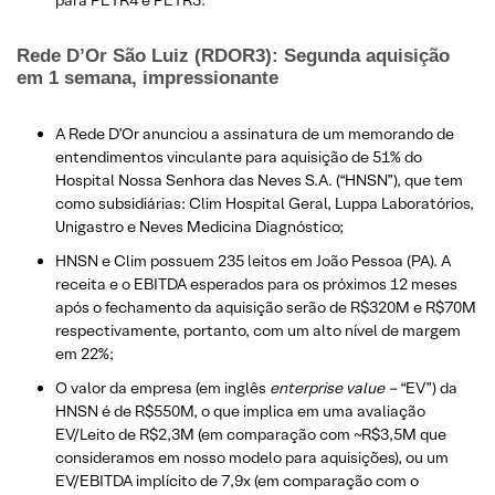
para PETR4 e PETR3.
Rede D’Or São Luiz (RDOR3): Segunda aquisição
em 1 semana, impressionante
A Rede D’Or anunciou a assinatura de um memorando de
entendimentos vinculante para aquisição de 51% do
Hospital Nossa Senhora das Neves S.A. (“HNSN”), que tem
como subsidiárias: Clim Hospital Geral, Luppa Laboratórios,
Unigastro e Neves Medicina Diagnóstico;
HNSN e Clim possuem 235 leitos em João Pessoa (PA). A
receita e o EBITDA esperados para os próximos 12 meses
após o fechamento da aquisição serão de R$320M e R$70M
respectivamente, portanto, com um alto nível de margem
em 22%;
O valor da empresa (em inglês
enterprise value –
“EV”) da
HNSN é de R$550M, o que implica em uma avaliação
EV/Leito de R$2,3M (em comparação com ~R$3,5M que
consideramos em nosso modelo para aquisições), ou um
EV/EBITDA implícito de 7,9x (em comparação com o