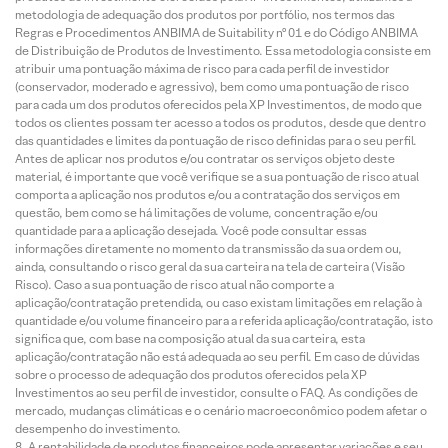
metodologia de adequação dos produtos por portfólio, nos termos das
Regras e Procedimentos ANBIMA de Suitability nº 01 e do Código ANBIMA
de Distribuição de Produtos de Investimento. Essa metodologia consiste em
atribuir uma pontuação máxima de risco para cada perfil de investidor
(conservador, moderado e agressivo), bem como uma pontuação de risco
para cada um dos produtos oferecidos pela XP Investimentos, de modo que
todos os clientes possam ter acesso a todos os produtos, desde que dentro
das quantidades e limites da pontuação de risco definidas para o seu perfil.
Antes de aplicar nos produtos e/ou contratar os serviços objeto deste
material, é importante que você verifique se a sua pontuação de risco atual
comporta a aplicação nos produtos e/ou a contratação dos serviços em
questão, bem como se há limitações de volume, concentração e/ou
quantidade para a aplicação desejada. Você pode consultar essas
informações diretamente no momento da transmissão da sua ordem ou,
ainda, consultando o risco geral da sua carteira na tela de carteira (Visão
Risco). Caso a sua pontuação de risco atual não comporte a
aplicação/contratação pretendida, ou caso existam limitações em relação à
quantidade e/ou volume financeiro para a referida aplicação/contratação, isto
significa que, com base na composição atual da sua carteira, esta
aplicação/contratação não está adequada ao seu perfil. Em caso de dúvidas
sobre o processo de adequação dos produtos oferecidos pela XP
Investimentos ao seu perfil de investidor, consulte o FAQ. As condições de
mercado, mudanças climáticas e o cenário macroeconômico podem afetar o
desempenho do investimento.
A rentabilidade de produtos financeiros pode apresentar variações e seu