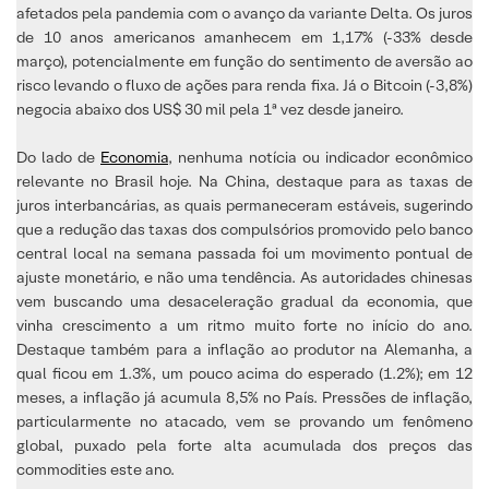
afetados pela pandemia com o avanço da variante Delta. Os juros
de 10 anos americanos amanhecem em 1,17% (-33% desde
março), potencialmente em função do sentimento de aversão ao
risco levando o fluxo de ações para renda fixa. Já o Bitcoin (-3,8%)
negocia abaixo dos US$ 30 mil pela 1ª vez desde janeiro.
Do lado de
Economia
, nenhuma notícia ou indicador econômico
relevante no Brasil hoje. Na China, destaque para as taxas de
juros interbancárias, as quais permaneceram estáveis, sugerindo
que a redução das taxas dos compulsórios promovido pelo banco
central local na semana passada foi um movimento pontual de
ajuste monetário, e não uma tendência. As autoridades chinesas
vem buscando uma desaceleração gradual da economia, que
vinha crescimento a um ritmo muito forte no início do ano.
Destaque também para a inflação ao produtor na Alemanha, a
qual ficou em 1.3%, um pouco acima do esperado (1.2%); em 12
meses, a inflação já acumula 8,5% no País. Pressões de inflação,
particularmente no atacado, vem se provando um fenômeno
global, puxado pela forte alta acumulada dos preços das
commodities este ano.