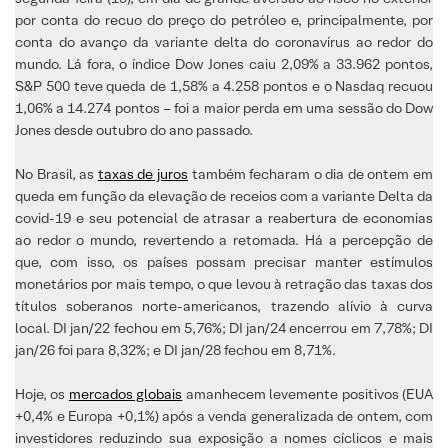
por conta do recuo do preço do petróleo e, principalmente, por
conta do avanço da variante delta do coronavírus ao redor do
mundo. Lá fora, o índice Dow Jones caiu 2,09% a 33.962 pontos,
S&P 500 teve queda de 1,58% a 4.258 pontos e o Nasdaq recuou
1,06% a 14.274 pontos – foi a maior perda em uma sessão do Dow
Jones desde outubro do ano passado.
No Brasil, as
taxas de juros
também fecharam o dia de ontem em
queda em função da elevação de receios com a variante Delta da
covid-19 e seu potencial de atrasar a reabertura de economias
ao redor o mundo, revertendo a retomada. Há a percepção de
que, com isso, os países possam precisar manter estímulos
monetários por mais tempo, o que levou à retração das taxas dos
títulos soberanos norte-americanos, trazendo alívio à curva
local. DI jan/22 fechou em 5,76%; DI jan/24 encerrou em 7,78%; DI
jan/26 foi para 8,32%; e DI jan/28 fechou em 8,71%.
Hoje, os
mercados globais
amanhecem levemente positivos (EUA
+0,4% e Europa +0,1%) após a venda generalizada de ontem, com
investidores reduzindo sua exposição a nomes cíclicos e mais