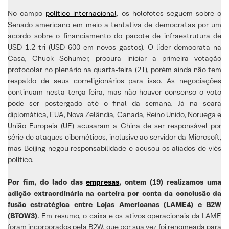
No campo
político internacional
, os holofotes seguem sobre o
Senado americano em meio a tentativa de democratas por um
acordo sobre o financiamento do pacote de infraestrutura de
USD 1.2 tri (USD 600 em novos gastos). O líder democrata na
Casa, Chuck Schumer, procura iniciar a primeira votação
protocolar no plenário na quarta-feira (21), porém ainda não tem
respaldo de seus correligionários para isso. As negociações
continuam nesta terça-feira, mas não houver consenso o voto
pode ser postergado até o final da semana. Já na seara
diplomática, EUA, Nova Zelândia, Canada, Reino Unido, Noruega e
União Europeia (UE) acusaram a China de ser responsável por
série de ataques cibernéticos, inclusive ao servidor da Microsoft,
mas Beijing negou responsabilidade e acusou os aliados de viés
político.
Por fim, do lado das
empresas
, ontem (19) realizamos uma
adição extraordinária na carteira por conta da conclusão da
fusão estratégica entre Lojas Americanas (LAME4) e B2W
(BTOW3)
. Em resumo, o caixa e os ativos operacionais da LAME
foram incorporados pela B2W, que por sua vez foi renomeada para