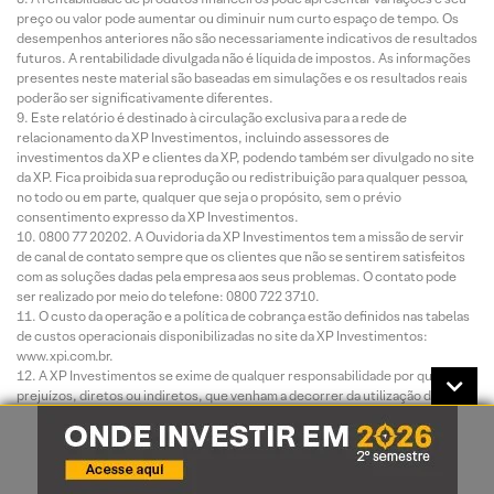
preço ou valor pode aumentar ou diminuir num curto espaço de tempo. Os
desempenhos anteriores não são necessariamente indicativos de resultados
futuros. A rentabilidade divulgada não é líquida de impostos. As informações
presentes neste material são baseadas em simulações e os resultados reais
poderão ser significativamente diferentes.
Este relatório é destinado à circulação exclusiva para a rede de
relacionamento da XP Investimentos, incluindo assessores de
investimentos da XP e clientes da XP, podendo também ser divulgado no site
da XP. Fica proibida sua reprodução ou redistribuição para qualquer pessoa,
no todo ou em parte, qualquer que seja o propósito, sem o prévio
consentimento expresso da XP Investimentos.
0800 77 20202. A Ouvidoria da XP Investimentos tem a missão de servir
de canal de contato sempre que os clientes que não se sentirem satisfeitos
com as soluções dadas pela empresa aos seus problemas. O contato pode
ser realizado por meio do telefone: 0800 722 3710.
O custo da operação e a política de cobrança estão definidos nas tabelas
de custos operacionais disponibilizadas no site da XP Investimentos:
www.xpi.com.br.
A XP Investimentos se exime de qualquer responsabilidade por quaisquer
prejuízos, diretos ou indiretos, que venham a decorrer da utilização deste
relatório ou seu conteúdo.
A Avaliação Técnica e a Avaliação de Fundamentos seguem diferentes
metodologias de análise. A Análise Técnica é executada seguindo conceitos
como tendência, suporte, resistência, candles, volumes, médias móveis