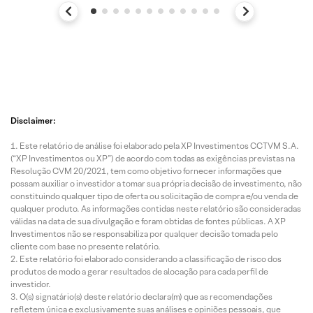
Disclaimer:
Este relatório de análise foi elaborado pela XP Investimentos CCTVM S.A.
(“XP Investimentos ou XP”) de acordo com todas as exigências previstas na
Resolução CVM 20/2021, tem como objetivo fornecer informações que
possam auxiliar o investidor a tomar sua própria decisão de investimento, não
constituindo qualquer tipo de oferta ou solicitação de compra e/ou venda de
qualquer produto. As informações contidas neste relatório são consideradas
válidas na data de sua divulgação e foram obtidas de fontes públicas. A XP
Investimentos não se responsabiliza por qualquer decisão tomada pelo
cliente com base no presente relatório.
Este relatório foi elaborado considerando a classificação de risco dos
produtos de modo a gerar resultados de alocação para cada perfil de
investidor.
O(s) signatário(s) deste relatório declara(m) que as recomendações
refletem única e exclusivamente suas análises e opiniões pessoais, que