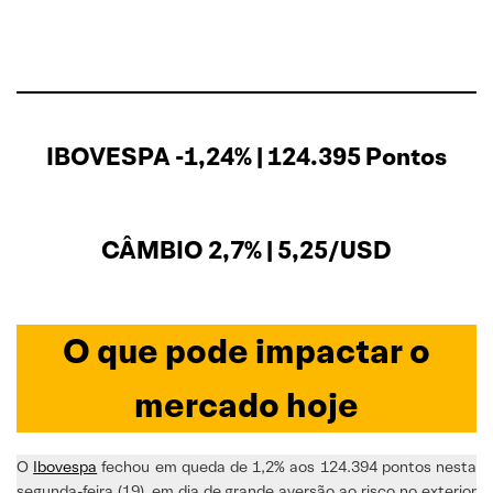
IBOVESPA -1,24% | 124.395 Pontos
CÂMBIO 2,7% | 5,25/USD
O que pode impactar o
mercado hoje
O
Ibovespa
fechou em queda de 1,2% aos 124.394 pontos nesta
segunda-feira (19), em dia de grande aversão ao risco no exterior