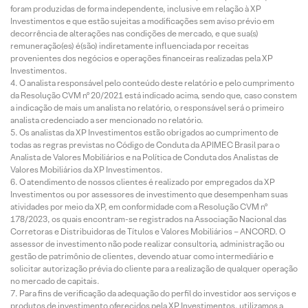
foram produzidas de forma independente, inclusive em relação à XP
Investimentos e que estão sujeitas a modificações sem aviso prévio em
decorrência de alterações nas condições de mercado, e que sua(s)
remuneração(es) é(são) indiretamente influenciada por receitas
provenientes dos negócios e operações financeiras realizadas pela XP
Investimentos.
O analista responsável pelo conteúdo deste relatório e pelo cumprimento
da Resolução CVM nº 20/2021 está indicado acima, sendo que, caso constem
a indicação de mais um analista no relatório, o responsável será o primeiro
analista credenciado a ser mencionado no relatório.
Os analistas da XP Investimentos estão obrigados ao cumprimento de
todas as regras previstas no Código de Conduta da APIMEC Brasil para o
Analista de Valores Mobiliários e na Política de Conduta dos Analistas de
Valores Mobiliários da XP Investimentos.
O atendimento de nossos clientes é realizado por empregados da XP
Investimentos ou por assessores de investimento que desempenham suas
atividades por meio da XP, em conformidade com a Resolução CVM nº
178/2023, os quais encontram-se registrados na Associação Nacional das
Corretoras e Distribuidoras de Títulos e Valores Mobiliários – ANCORD. O
assessor de investimento não pode realizar consultoria, administração ou
gestão de patrimônio de clientes, devendo atuar como intermediário e
solicitar autorização prévia do cliente para a realização de qualquer operação
no mercado de capitais.
Para fins de verificação da adequação do perfil do investidor aos serviços e
produtos de investimento oferecidos pela XP Investimentos, utilizamos a