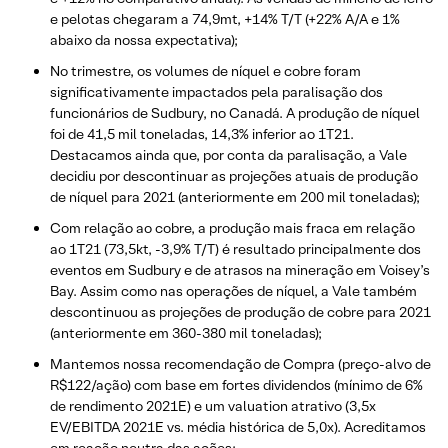
e pelotas chegaram a 74,9mt, +14% T/T (+22% A/A e 1%
abaixo da nossa expectativa);
No trimestre, os volumes de níquel e cobre foram
significativamente impactados pela paralisação dos
funcionários de Sudbury, no Canadá. A produção de níquel
foi de 41,5 mil toneladas, 14,3% inferior ao 1T21.
Destacamos ainda que, por conta da paralisação, a Vale
decidiu por descontinuar as projeções atuais de produção
de níquel para 2021 (anteriormente em 200 mil toneladas);
Com relação ao cobre, a produção mais fraca em relação
ao 1T21 (73,5kt, -3,9% T/T) é resultado principalmente dos
eventos em Sudbury e de atrasos na mineração em Voisey’s
Bay. Assim como nas operações de níquel, a Vale também
descontinuou as projeções de produção de cobre para 2021
(anteriormente em 360-380 mil toneladas);
Mantemos nossa recomendação de Compra (preço-alvo de
R$122/ação) com base em fortes dividendos (mínimo de 6%
de rendimento 2021E) e um valuation atrativo (3,5x
EV/EBITDA 2021E vs. média histórica de 5,0x). Acreditamos
em reação neutra das ações;