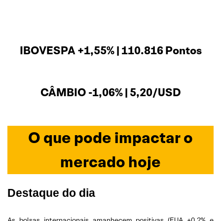
IBOVESPA +1,55% | 110.816 Pontos
CÂMBIO -1,06% | 5,20/USD
O que pode impactar o
mercado hoje
Destaque do dia
As bolsas internacionais amanhecem positivas (EUA +0,2% e