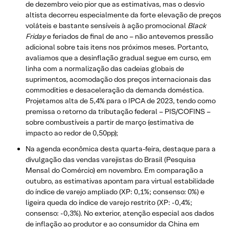
de dezembro veio pior que as estimativas, mas o desvio
altista decorreu especialmente da forte elevação de preços
voláteis e bastante sensíveis à ação promocional
Black
Friday
e feriados de final de ano – não antevemos pressão
adicional sobre tais itens nos próximos meses. Portanto,
avaliamos que a desinflação gradual segue em curso, em
linha com a normalização das cadeias globais de
suprimentos, acomodação dos preços internacionais das
commodities e desaceleração da demanda doméstica.
Projetamos alta de 5,4% para o IPCA de 2023, tendo como
premissa o retorno da tributação federal – PIS/COFINS –
sobre combustíveis a partir de março (estimativa de
impacto ao redor de 0,50pp);
Na agenda econômica desta quarta-feira, destaque para a
divulgação das vendas varejistas do Brasil (Pesquisa
Mensal do Comércio) em novembro. Em comparação a
outubro, as estimativas apontam para virtual estabilidade
do índice de varejo ampliado (XP: 0,1%; consenso: 0%) e
ligeira queda do índice de varejo restrito (XP: -0,4%;
consenso: -0,3%). No exterior, atenção especial aos dados
de inflação ao produtor e ao consumidor da China em