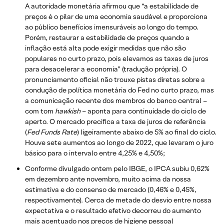
A autoridade monetária afirmou que “a estabilidade de
preços é o pilar de uma economia saudável e proporciona
ao público benefícios imensuráveis ao longo do tempo.
Porém, restaurar a estabilidade de preços quando a
inflação está alta pode exigir medidas que não são
populares no curto prazo, pois elevamos as taxas de juros
para desacelerar a economia” (tradução própria). O
pronunciamento oficial não trouxe pistas diretas sobre a
condução de política monetária do Fed no curto prazo, mas
a comunicação recente dos membros do banco central –
com tom
hawkish
– aponta para continuidade do ciclo de
aperto. O mercado precifica a taxa de juros de referência
(
Fed Funds Rate
) ligeiramente abaixo de 5% ao final do ciclo.
Houve sete aumentos ao longo de 2022, que levaram o juro
básico para o intervalo entre 4,25% e 4,50%;
Conforme divulgado ontem pelo IBGE, o IPCA subiu 0,62%
em dezembro ante novembro, muito acima da nossa
estimativa e do consenso de mercado (0,46% e 0,45%,
respectivamente). Cerca de metade do desvio entre nossa
expectativa e o resultado efetivo decorreu do aumento
mais acentuado nos preços de higiene pessoal