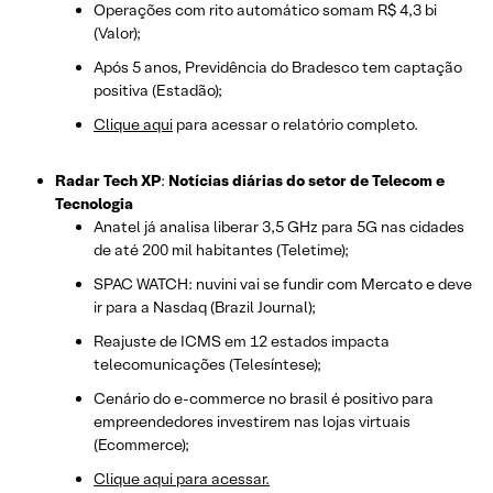
Operações com rito automático somam R$ 4,3 bi
(Valor);
Após 5 anos, Previdência do Bradesco tem captação
positiva (Estadão);
Clique aqui
para acessar o relatório completo.
Radar Tech XP
:
Notícias diárias do setor de Telecom e
Tecnologia
Anatel já analisa liberar 3,5 GHz para 5G nas cidades
de até 200 mil habitantes (Teletime);
SPAC WATCH: nuvini vai se fundir com Mercato e deve
ir para a Nasdaq (Brazil Journal);
Reajuste de ICMS em 12 estados impacta
telecomunicações (Telesíntese);
Cenário do e-commerce no brasil é positivo para
empreendedores investirem nas lojas virtuais
(Ecommerce);
Clique aqui para acessar.