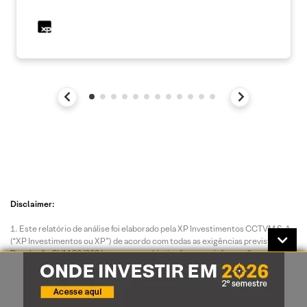
Disclaimer:
Este relatório de análise foi elaborado pela XP Investimentos CCTVM S.A.
(“XP Investimentos ou XP”) de acordo com todas as exigências previstas na
Resolução CVM 20/2021, tem como objetivo fornecer informações que
possam auxiliar o investidor a tomar sua própria decisão de investimento, não
constituindo qualquer tipo de oferta ou solicitação de compra e/ou venda de
qualquer produto. As informações contidas neste relatório são consideradas
válidas na data de sua divulgação e foram obtidas de fontes públicas. A XP