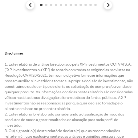
Disclaimer:
Este relatório de análise foi elaborado pela XP Investimentos CCTVM S.A.
(“XP Investimentos ou XP”) de acordo com todas as exigências previstas na
Resolução CVM 20/2021, tem como objetivo fornecer informações que
possam auxiliar o investidor a tomar sua própria decisão de investimento, não
constituindo qualquer tipo de oferta ou solicitação de compra e/ou venda de
qualquer produto. As informações contidas neste relatório são consideradas
válidas na data de sua divulgação e foram obtidas de fontes públicas. A XP
Investimentos não se responsabiliza por qualquer decisão tomada pelo
cliente com base no presente relatório.
Este relatório foi elaborado considerando a classificação de risco dos
produtos de modo a gerar resultados de alocação para cada perfil de
investidor.
O(s) signatário(s) deste relatório declara(m) que as recomendações
refletem única e exclusivamente suas análises e opiniões pessoais, que