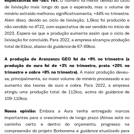
expectativas em -54% YoY.
O número foi menor devido ao ciclo
de lixiviação mais longo do que o esperado, mas o volume de
minério extraído melhorou significativamente, +44% no trimestre.
Além disso, devido ao ciclo de lixiviação, 1,6koz foi produzido e
não vendido no 4T22, com expectativa de ser vendido no início de
2023. Espera-se que a produção aumente assim que o ciclo de
lixiviação for concluído. Para 2022, a empresa alcançou produção
total de 61koz, abaixo do
guidance
de 67-69koz.
A produção de Aranzanzu GEO foi de +9% no trimestre (a
produção de ouro foi de +3% no trimestre, prata +20% no
trimestre e cobre +8% no trimestre).
A maior produção deveu-
se, principalmente, ao maior volume de minério processado e ao
aumento dos teores de ouro e cobre. Para 2022, a empresa
atingiu uma produção total de 112koz, acima do
guidance
de
109-110koz.
Nossa opinião:
Embora a Aura tenha entregado marcos
importantes para o crescimento de longo prazo (Almas está no
caminho certo e dentro do orçamento, progresso na
compreensão do projeto Borborema e
guidance
atualizado para