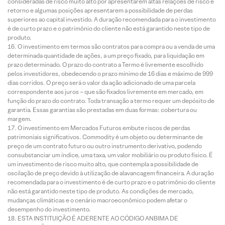
consideradas de risco muito alto por apresentarem altas relações de risco e
retorno e algumas posições apresentarem a possibilidade de perdas
superiores ao capital investido. A duração recomendada para o investimento
é de curto prazo e o patrimônio do cliente não está garantido neste tipo de
produto.
O investimento em termos são contratos para compra ou a venda de uma
determinada quantidade de ações, a um preço fixado, para liquidação em
prazo determinado. O prazo do contrato a Termo é livremente escolhido
pelos investidores, obedecendo o prazo mínimo de 16 dias e máximo de 999
dias corridos. O preço será o valor da ação adicionado de uma parcela
correspondente aos juros – que são fixados livremente em mercado, em
função do prazo do contrato. Toda transação a termo requer um depósito de
garantia. Essas garantias são prestadas em duas formas: cobertura ou
margem.
O investimento em Mercados Futuros embute riscos de perdas
patrimoniais significativos. Commodity é um objeto ou determinante de
preço de um contrato futuro ou outro instrumento derivativo, podendo
consubstanciar um índice, uma taxa, um valor mobiliário ou produto físico. É
um investimento de risco muito alto, que contempla a possibilidade de
oscilação de preço devido à utilização de alavancagem financeira. A duração
recomendada para o investimento é de curto prazo e o patrimônio do cliente
não está garantido neste tipo de produto. As condições de mercado,
mudanças climáticas e o cenário macroeconômico podem afetar o
desempenho do investimento.
ESTA INSTITUIÇÃO É ADERENTE AO CÓDIGO ANBIMA DE