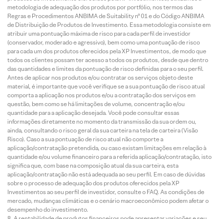
metodologia de adequação dos produtos por portfólio, nos termos das
Regras e Procedimentos ANBIMA de Suitability nº 01 e do Código ANBIMA
de Distribuição de Produtos de Investimento. Essa metodologia consiste em
atribuir uma pontuação máxima de risco para cada perfil de investidor
(conservador, moderado e agressivo), bem como uma pontuação de risco
para cada um dos produtos oferecidos pela XP Investimentos, de modo que
todos os clientes possam ter acesso a todos os produtos, desde que dentro
das quantidades e limites da pontuação de risco definidas para o seu perfil.
Antes de aplicar nos produtos e/ou contratar os serviços objeto deste
material, é importante que você verifique se a sua pontuação de risco atual
comporta a aplicação nos produtos e/ou a contratação dos serviços em
questão, bem como se há limitações de volume, concentração e/ou
quantidade para a aplicação desejada. Você pode consultar essas
informações diretamente no momento da transmissão da sua ordem ou,
ainda, consultando o risco geral da sua carteira na tela de carteira (Visão
Risco). Caso a sua pontuação de risco atual não comporte a
aplicação/contratação pretendida, ou caso existam limitações em relação à
quantidade e/ou volume financeiro para a referida aplicação/contratação, isto
significa que, com base na composição atual da sua carteira, esta
aplicação/contratação não está adequada ao seu perfil. Em caso de dúvidas
sobre o processo de adequação dos produtos oferecidos pela XP
Investimentos ao seu perfil de investidor, consulte o FAQ. As condições de
mercado, mudanças climáticas e o cenário macroeconômico podem afetar o
desempenho do investimento.
A rentabilidade de produtos financeiros pode apresentar variações e seu