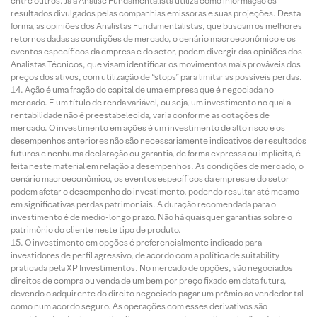
entre outros. Já a Análise Fundamentalista utiliza como informação os
resultados divulgados pelas companhias emissoras e suas projeções. Desta
forma, as opiniões dos Analistas Fundamentalistas, que buscam os melhores
retornos dadas as condições de mercado, o cenário macroeconômico e os
eventos específicos da empresa e do setor, podem divergir das opiniões dos
Analistas Técnicos, que visam identificar os movimentos mais prováveis dos
preços dos ativos, com utilização de “stops” para limitar as possíveis perdas.
Ação é uma fração do capital de uma empresa que é negociada no
mercado. É um título de renda variável, ou seja, um investimento no qual a
rentabilidade não é preestabelecida, varia conforme as cotações de
mercado. O investimento em ações é um investimento de alto risco e os
desempenhos anteriores não são necessariamente indicativos de resultados
futuros e nenhuma declaração ou garantia, de forma expressa ou implícita, é
feita neste material em relação a desempenhos. As condições de mercado, o
cenário macroeconômico, os eventos específicos da empresa e do setor
podem afetar o desempenho do investimento, podendo resultar até mesmo
em significativas perdas patrimoniais. A duração recomendada para o
investimento é de médio-longo prazo. Não há quaisquer garantias sobre o
patrimônio do cliente neste tipo de produto.
O investimento em opções é preferencialmente indicado para
investidores de perfil agressivo, de acordo com a política de suitability
praticada pela XP Investimentos. No mercado de opções, são negociados
direitos de compra ou venda de um bem por preço fixado em data futura,
devendo o adquirente do direito negociado pagar um prêmio ao vendedor tal
como num acordo seguro. As operações com esses derivativos são