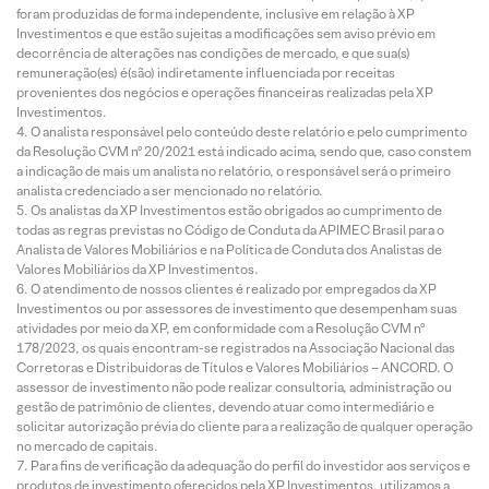
foram produzidas de forma independente, inclusive em relação à XP
Investimentos e que estão sujeitas a modificações sem aviso prévio em
decorrência de alterações nas condições de mercado, e que sua(s)
remuneração(es) é(são) indiretamente influenciada por receitas
provenientes dos negócios e operações financeiras realizadas pela XP
Investimentos.
O analista responsável pelo conteúdo deste relatório e pelo cumprimento
da Resolução CVM nº 20/2021 está indicado acima, sendo que, caso constem
a indicação de mais um analista no relatório, o responsável será o primeiro
analista credenciado a ser mencionado no relatório.
Os analistas da XP Investimentos estão obrigados ao cumprimento de
todas as regras previstas no Código de Conduta da APIMEC Brasil para o
Analista de Valores Mobiliários e na Política de Conduta dos Analistas de
Valores Mobiliários da XP Investimentos.
O atendimento de nossos clientes é realizado por empregados da XP
Investimentos ou por assessores de investimento que desempenham suas
atividades por meio da XP, em conformidade com a Resolução CVM nº
178/2023, os quais encontram-se registrados na Associação Nacional das
Corretoras e Distribuidoras de Títulos e Valores Mobiliários – ANCORD. O
assessor de investimento não pode realizar consultoria, administração ou
gestão de patrimônio de clientes, devendo atuar como intermediário e
solicitar autorização prévia do cliente para a realização de qualquer operação
no mercado de capitais.
Para fins de verificação da adequação do perfil do investidor aos serviços e
produtos de investimento oferecidos pela XP Investimentos, utilizamos a