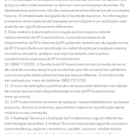
preço ou valor pode aumentar ou diminuir num curto espaço de tempo. Os
desempenhos anteriores não são necessariamente indicativos de resultados
futuros. A rentabilidade divulgada não é líquida de impostos. As informações
presentes neste material são baseadas em simulações e os resultados reais
poderão ser significativamente diferentes.
Este relatório é destinado à circulação exclusiva para a rede de
relacionamento da XP Investimentos, incluindo assessores de
investimentos da XP e clientes da XP, podendo também ser divulgado no site
da XP. Fica proibida sua reprodução ou redistribuição para qualquer pessoa,
no todo ou em parte, qualquer que seja o propósito, sem o prévio
consentimento expresso da XP Investimentos.
0800 77 20202. A Ouvidoria da XP Investimentos tem a missão de servir
de canal de contato sempre que os clientes que não se sentirem satisfeitos
com as soluções dadas pela empresa aos seus problemas. O contato pode
ser realizado por meio do telefone: 0800 722 3710.
O custo da operação e a política de cobrança estão definidos nas tabelas
de custos operacionais disponibilizadas no site da XP Investimentos:
www.xpi.com.br.
A XP Investimentos se exime de qualquer responsabilidade por quaisquer
prejuízos, diretos ou indiretos, que venham a decorrer da utilização deste
relatório ou seu conteúdo.
A Avaliação Técnica e a Avaliação de Fundamentos seguem diferentes
metodologias de análise. A Análise Técnica é executada seguindo conceitos
como tendência, suporte, resistência, candles, volumes, médias móveis