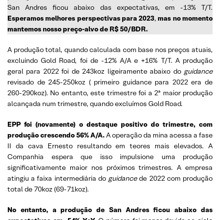
San Andres ficou abaixo das expectativas, em -13% T/T.
Esperamos melhores perspectivas para 2023
,
mas no momento
mantemos nosso preço-alvo de R$ 50/BDR.
A produção total, quando calculada com base nos preços atuais,
excluindo Gold Road, foi de -12% A/A e +16% T/T. A produção
geral para 2022 foi de 243koz ligeiramente abaixo do
guidance
revisado de 245-250koz ( primeiro guidance para 2022 era de
260-290koz). No entanto, este trimestre foi a 2ª maior produção
alcançada num trimestre, quando excluímos Gold Road.
EPP foi (novamente) o destaque positivo do trimestre, com
produção crescendo 56% A/A.
A operação da mina acessa a fase
II da cava Ernesto resultando em teores mais elevados. A
Companhia espera que isso impulsione uma produção
significativamente maior nos próximos trimestres. A empresa
atingiu a faixa intermediária do
guidance
de 2022 com produção
total de 70koz (69-71koz).
No entanto, a produção de San Andres ficou abaixo das