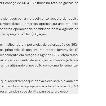
brir espaço de R$ 41,5 bilhões no teto de gastos de
pulsionados por um crescimento robusto da receita
dio. Além disso, a empresa apresentou uma melhora
dicadores operacionais combinado com a agenda de
nosso preço alvo de R$88/ação.
, implicando em potencial de valorização de 36%.
rincipais: (i) conjunturas macro favoráveis; (ii)
posicionamento em relação à agenda ESG. Além disso,
sição ao segmento de energias renováveis ​​(eólica e
 ainda utilizando a inovação como uma ferramenta-
 qual acreditamos que a taxa Selic será elevada em
o neutro. Com isso, projetamos a taxa Selic em 6,75%
presentando riscos de alta para esta projeção.