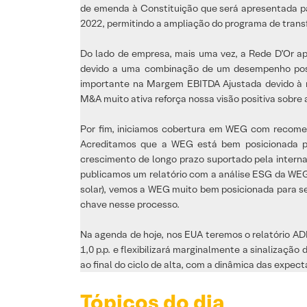
de emenda à Constituição que será apresentada para
2022, permitindo a ampliação do programa de transf
Do lado de empresa, mais uma vez, a Rede D’Or ap
devido a uma combinação de um desempenho positiv
importante na Margem EBITDA Ajustada devido à m
M&A muito ativa reforça nossa visão positiva sobr
Por fim, iniciamos cobertura em WEG com recomen
Acreditamos que a WEG está bem posicionada para 
crescimento de longo prazo suportado pela internac
publicamos um relatório com a análise ESG da WEG
solar), vemos a WEG muito bem posicionada para s
chave nesse processo.
Na agenda de hoje, nos EUA teremos o relatório AD
1,0 p.p. e flexibilizará marginalmente a sinalizaçã
ao final do ciclo de alta, com a dinâmica das expect
Tópicos do dia