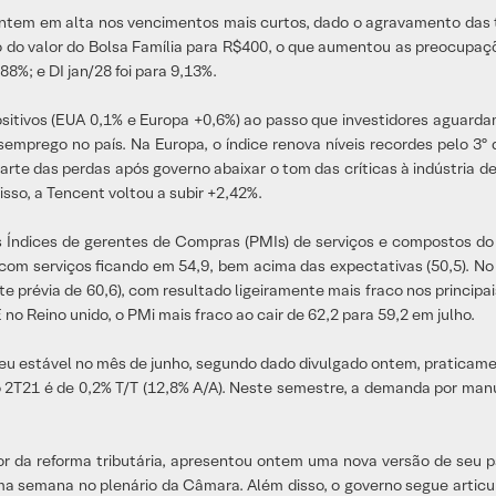
ntem em alta nos vencimentos mais curtos, dado o agravamento das te
o do valor do Bolsa Família para R$400, o que aumentou as preocupaçõ
8%; e DI jan/28 foi para 9,13%.
ivos (EUA 0,1% e Europa +0,6%) ao passo que investidores aguardam
esemprego no país. Na Europa, o índice renova níveis recordes pelo 
arte das perdas após governo abaixar o tom das críticas à indústria
 isso, a Tencent voltou a subir +2,42%.
s Índices de gerentes de Compras (PMIs) de serviços e compostos do
com serviços ficando em 54,9, bem acima das expectativas (50,5). No
te prévia de 60,6), com resultado ligeiramente mais fraco nos principai
 no Reino unido, o PMi mais fraco ao cair de 62,2 para 59,2 em julho.
eceu estável no mês de junho, segundo dado divulgado ontem, pratica
o 2T21 é de 0,2% T/T (12,8% A/A). Neste semestre, a demanda por man
r da reforma tributária, apresentou ontem uma nova versão de seu par
ma semana no plenário da Câmara. Além disso, o governo segue artic