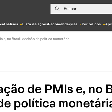
Buscar
os
Análises
Lista de ações
Recomendações
Periódicos
Apr
s e, no Brasil, decisão de política monetária
ação de PMIs e, no B
de política monetári