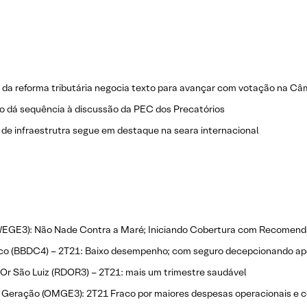
 da reforma tributária negocia texto para avançar com votação na C
 dá sequência à discussão da PEC dos Precatórios
de infraestrutra segue em destaque na seara internacional
EGE3): Não Nade Contra a Maré; Iniciando Cobertura com Recomen
co (BBDC4) – 2T21: Baixo desempenho; com seguro decepcionando ap
Or São Luiz (RDOR3) – 2T21: mais um trimestre saudável
Geração (OMGE3): 2T21 Fraco por maiores despesas operacionais e c