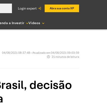
login expert
Abra sua conta XP
enda a Investir
Vídeos
04/08/2021 08:37:48 • Atualizado em 04/08/2021 09:03:59
21 minutos de leitura
rasil, decisão
a