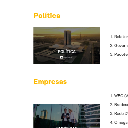
Política
Relator
Governo
Pacote 
Empresas
WEG (W
Brades
Rede D’
Omega 