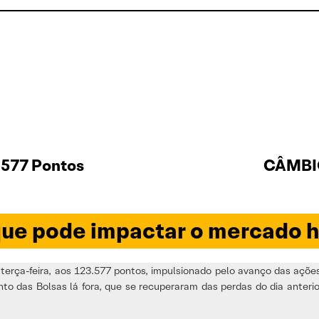
.577 Pontos
CÂMBIO
ue pode impactar o mercado h
erça-feira, aos 123.577 pontos, impulsionado pelo avanço das açõ
ento das Bolsas lá fora, que se recuperaram das perdas do dia anter