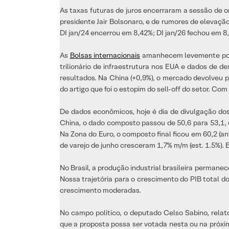
As taxas futuras de juros encerraram a sessão de o
presidente Jair Bolsonaro, e de rumores de elevaçã
DI jan/24 encerrou em 8,42%; DI jan/26 fechou em 8,8
As
Bolsas internacionais
amanhecem levemente posit
trilionário de infraestrutura nos EUA e dados de d
resultados. Na China (+0,9%), o mercado devolveu p
do artigo que foi o estopim do sell-off do setor. Com
De dados econômicos, hoje é dia de divulgação do
China, o dado composto passou de 50,6 para 53,1, 
Na Zona do Euro, o composto final ficou em 60,2 (an
de varejo de junho cresceram 1,7% m/m (est. 1.5%). E
No Brasil, a produção industrial brasileira perman
Nossa trajetória para o crescimento do PIB total d
crescimento moderadas.
No campo político, o deputado Celso Sabino, relato
que a proposta possa ser votada nesta ou na próxi