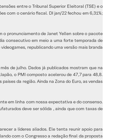
nsões entre o Tribunal Superior Eleitoral (TSE) e o
es com o cenário fiscal. DI jan/22 fechou em 6,31%;
 o pronunciamento de Janet Yellen sobre o pacote
3º dia consecutivo em meio a uma forte temporada de
 de videogames, republicando uma versão mais branda
 mês de julho. Dados já publicados mostram que na
 Japão, o PMI composto acelerou de 47,7 para 48,8.
s países da região. Ainda na Zona do Euro, as vendas
mente em linha com nossa expectativa e do consenso.
ufaturados deve ser sólida , ainda que com taxas de
ecer a líderes aliados. Ele tenta reunir apoio para
ulando com o Congresso a redação final da proposta