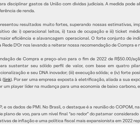
 disciplinar gastos da União com dívidas judiciais. A medida pode a
erência de renda.
resentou resultados muito fortes, superando nossas estimativas, im
o de: i) operacional leitos, ii) taxa de ocupação e iii) ticket mé
aior eficiência e alavancagem operacional. O forte conjunto de in
e a Rede D’Or nos levando a reiterar nossa recomendação de Compra e 
dação de Compra e preço-alvo para o fim de 2022 de R$50.00/ação
sustentar seu sólido perfil de valor, com base em quatro pilares p
ionalização e seu DNA inovador; (iii) execução sólida; e (iv) forte 
 (
link
). Por ser uma empresa exposta à eletrificação, aliada a sua expo
er um player líder na mudança para uma economia de baixo carbono, e
P, e os dados de PMI. No Brasil, o destaque é a reunião do COPOM, na
o de plano de voo, para um nível final “ao redor” do patamar considerad
ativas de inflação e uma política fiscal mais expansionista em 2022 re