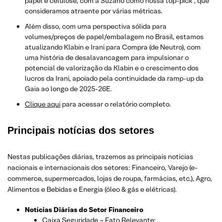
papel e celulose, com a Suzano como nossa top-pick , que
consideramos atraente por várias métricas.
Além disso, com uma perspectiva sólida para
volumes/preços de papel/embalagem no Brasil, estamos
atualizando Klabin e Irani para Compra (de Neutro), com
uma história de desalavancagem para impulsionar o
potencial de valorização da Klabin e o crescimento dos
lucros da Irani, apoiado pela continuidade da ramp-up da
Gaia ao longo de 2025-26E.
​Clique aqui
para acessar o relatório completo.
Principais notícias dos setores
Nestas publicações diárias, trazemos as principais notícias
nacionais e internacionais dos setor
es: Financeiro, Varejo
(e-
commerce, supermercados, lojas de roupa, farmácias, etc.)
, Agro,
Alimentos e Bebidas e Energia (óleo & gás e elétricas).
Notícias Diárias do Setor Financeiro
Caixa Seguridade – Fato Relevante;