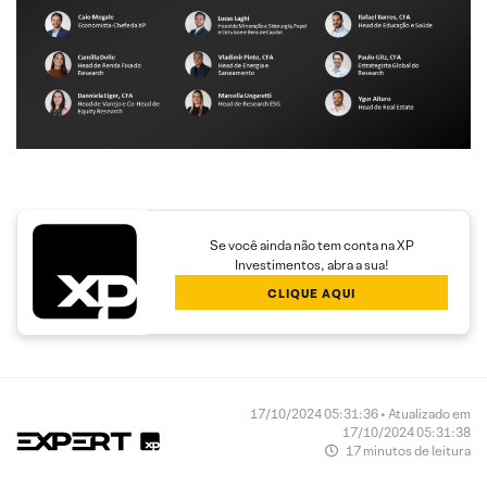
Se você ainda não tem conta na XP
Investimentos, abra a sua!
CLIQUE AQUI
17/10/2024 05:31:36 • Atualizado em
17/10/2024 05:31:38
17 minutos de leitura