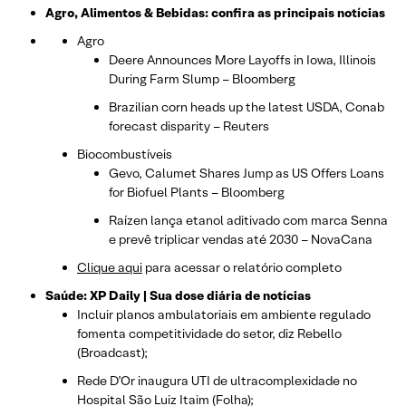
Agro, Alimentos & Bebidas: confira as principais notícias
Agro
Deere Announces More Layoffs in Iowa, Illinois
During Farm Slump – Bloomberg
Brazilian corn heads up the latest USDA, Conab
forecast disparity – Reuters
Biocombustíveis
Gevo, Calumet Shares Jump as US Offers Loans
for Biofuel Plants – Bloomberg
Raízen lança etanol aditivado com marca Senna
e prevê triplicar vendas até 2030 – NovaCana
Clique aqui
para acessar o relatório completo
Saúde: XP Daily | Sua dose diária de notícias
Incluir planos ambulatoriais em ambiente regulado
fomenta competitividade do setor, diz Rebello
(Broadcast);
Rede D’Or inaugura UTI de ultracomplexidade no
Hospital São Luiz Itaim (Folha);