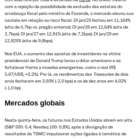
com a rejeição da possibilidade de exclusão das estatais do
arcabouço fiscal pelo ministro da Fazenda, o mercado elevou sua
cautela em relação ao risco fiscal. DI jan/25 fechou em 11,164%
(alta de 0,7bp vs. pregão anterior); DI jan/26 em 12,64% (alta de
2,7bps); DI jan/27 em 12,81% (alta de 7,2bps); DI jan/29 em
12,825% (alta de 9,8bps).
Nos EUA, o aumento das apostas de investidores na vitória
presidencial de Donald Trump levou o dólar americano a se
fortalecer frente a moedas emergentes, como o real (R$
5,67/US$, +0,2%). Por lá, os rendimentos das
Treasuries
de dois
anos fecharam em 3,93% (-2,0 bps) e os de dez anos em 4,02%
(-1,0 bp).
Mercados globais
Nesta quinta-feira, os futuros nos Estados Unidos abrem em alta
(S&P 500: 0,4; Nasdaq 100: 0,8%), após a divulgação de
resultados da TSMC impulsionar ações ligadas à temática de