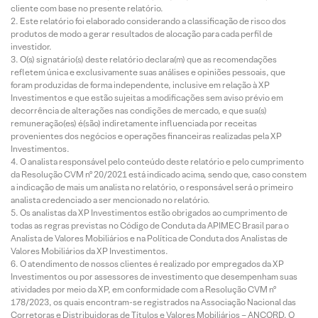
cliente com base no presente relatório.
Este relatório foi elaborado considerando a classificação de risco dos
produtos de modo a gerar resultados de alocação para cada perfil de
investidor.
O(s) signatário(s) deste relatório declara(m) que as recomendações
refletem única e exclusivamente suas análises e opiniões pessoais, que
foram produzidas de forma independente, inclusive em relação à XP
Investimentos e que estão sujeitas a modificações sem aviso prévio em
decorrência de alterações nas condições de mercado, e que sua(s)
remuneração(es) é(são) indiretamente influenciada por receitas
provenientes dos negócios e operações financeiras realizadas pela XP
Investimentos.
O analista responsável pelo conteúdo deste relatório e pelo cumprimento
da Resolução CVM nº 20/2021 está indicado acima, sendo que, caso constem
a indicação de mais um analista no relatório, o responsável será o primeiro
analista credenciado a ser mencionado no relatório.
Os analistas da XP Investimentos estão obrigados ao cumprimento de
todas as regras previstas no Código de Conduta da APIMEC Brasil para o
Analista de Valores Mobiliários e na Política de Conduta dos Analistas de
Valores Mobiliários da XP Investimentos.
O atendimento de nossos clientes é realizado por empregados da XP
Investimentos ou por assessores de investimento que desempenham suas
atividades por meio da XP, em conformidade com a Resolução CVM nº
178/2023, os quais encontram-se registrados na Associação Nacional das
Corretoras e Distribuidoras de Títulos e Valores Mobiliários – ANCORD. O