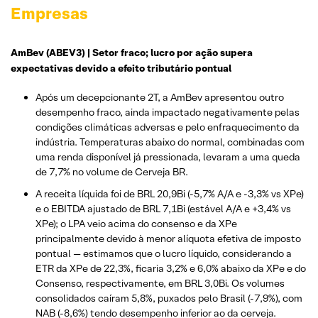
Empresas
AmBev (ABEV3) | Setor fraco; lucro por ação supera
expectativas devido a efeito tributário pontual
Após um decepcionante 2T, a AmBev apresentou outro
desempenho fraco, ainda impactado negativamente pelas
condições climáticas adversas e pelo enfraquecimento da
indústria. Temperaturas abaixo do normal, combinadas com
uma renda disponível já pressionada, levaram a uma queda
de 7,7% no volume de Cerveja BR.
A receita líquida foi de BRL 20,9Bi (-5,7% A/A e -3,3% vs XPe)
e o EBITDA ajustado de BRL 7,1Bi (estável A/A e +3,4% vs
XPe); o LPA veio acima do consenso e da XPe
principalmente devido à menor alíquota efetiva de imposto
pontual — estimamos que o lucro líquido, considerando a
ETR da XPe de 22,3%, ficaria 3,2% e 6,0% abaixo da XPe e do
Consenso, respectivamente, em BRL 3,0Bi. Os volumes
consolidados caíram 5,8%, puxados pelo Brasil (-7,9%), com
NAB (-8,6%) tendo desempenho inferior ao da cerveja.