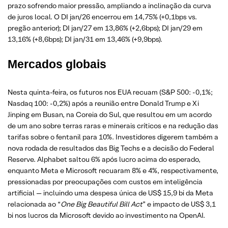
prazo sofrendo maior pressão, ampliando a inclinação da curva
de juros local. O DI jan/26 encerrou em 14,75% (+0,1bps vs.
pregão anterior); DI jan/27 em 13,86% (+2,6bps); DI jan/29 em
13,16% (+8,6bps); DI jan/31 em 13,46% (+9,9bps).
Mercados globais
Nesta quinta-feira, os futuros nos EUA recuam (S&P 500: -0,1%;
Nasdaq 100: -0,2%) após a reunião entre Donald Trump e Xi
Jinping em Busan, na Coreia do Sul, que resultou em um acordo
de um ano sobre terras raras e minerais críticos e na redução das
tarifas sobre o fentanil para 10%. Investidores digerem também a
nova rodada de resultados das Big Techs e a decisão do Federal
Reserve. Alphabet saltou 6% após lucro acima do esperado,
enquanto Meta e Microsoft recuaram 8% e 4%, respectivamente,
pressionadas por preocupações com custos em inteligência
artificial — incluindo uma despesa única de US$ 15,9 bi da Meta
relacionada ao “
One Big Beautiful Bill Act
” e impacto de US$ 3,1
bi nos lucros da Microsoft devido ao investimento na OpenAI.