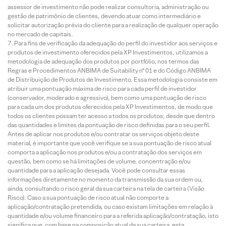
assessor de investimento não pode realizar consultoria, administração ou
gestão de patrimônio de clientes, devendo atuar como intermediário e
solicitar autorização prévia do cliente para a realização de qualquer operação
no mercado de capitais.
Para fins de verificação da adequação do perfil do investidor aos serviços e
produtos de investimento oferecidos pela XP Investimentos, utilizamos a
metodologia de adequação dos produtos por portfólio, nos termos das
Regras e Procedimentos ANBIMA de Suitability nº 01 e do Código ANBIMA
de Distribuição de Produtos de Investimento. Essa metodologia consiste em
atribuir uma pontuação máxima de risco para cada perfil de investidor
(conservador, moderado e agressivo), bem como uma pontuação de risco
para cada um dos produtos oferecidos pela XP Investimentos, de modo que
todos os clientes possam ter acesso a todos os produtos, desde que dentro
das quantidades e limites da pontuação de risco definidas para o seu perfil.
Antes de aplicar nos produtos e/ou contratar os serviços objeto deste
material, é importante que você verifique se a sua pontuação de risco atual
comporta a aplicação nos produtos e/ou a contratação dos serviços em
questão, bem como se há limitações de volume, concentração e/ou
quantidade para a aplicação desejada. Você pode consultar essas
informações diretamente no momento da transmissão da sua ordem ou,
ainda, consultando o risco geral da sua carteira na tela de carteira (Visão
Risco). Caso a sua pontuação de risco atual não comporte a
aplicação/contratação pretendida, ou caso existam limitações em relação à
quantidade e/ou volume financeiro para a referida aplicação/contratação, isto
significa que, com base na composição atual da sua carteira, esta