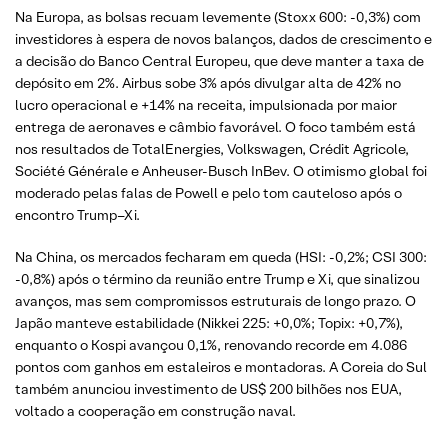
Na Europa, as bolsas recuam levemente (Stoxx 600: -0,3%) com
investidores à espera de novos balanços, dados de crescimento e
a decisão do Banco Central Europeu, que deve manter a taxa de
depósito em 2%. Airbus sobe 3% após divulgar alta de 42% no
lucro operacional e +14% na receita, impulsionada por maior
entrega de aeronaves e câmbio favorável. O foco também está
nos resultados de TotalEnergies, Volkswagen, Crédit Agricole,
Société Générale e Anheuser-Busch InBev. O otimismo global foi
moderado pelas falas de Powell e pelo tom cauteloso após o
encontro Trump–Xi.
Na China, os mercados fecharam em queda (HSI: -0,2%; CSI 300:
-0,8%) após o término da reunião entre Trump e Xi, que sinalizou
avanços, mas sem compromissos estruturais de longo prazo. O
Japão manteve estabilidade (Nikkei 225: +0,0%; Topix: +0,7%),
enquanto o Kospi avançou 0,1%, renovando recorde em 4.086
pontos com ganhos em estaleiros e montadoras. A Coreia do Sul
também anunciou investimento de US$ 200 bilhões nos EUA,
voltado a cooperação em construção naval.