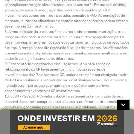
aplicação/contratação não está adequada ao seu perfil. Em caso de dúvidas
sobre o processo de adequação dos produtos oferecidos pela XP
Investimentos ao seu perfil de investidor, consulte o FAQ. As condições de
mercado, mudanças climáticas e o cenário macroeconômico podem afetar o
desempenho do investimento.
A rentabilidade de produtos financeiros pode apresentar variações e seu
preço ou valor pode aumentar ou diminuir num curto espaço de tempo. Os
desempenhos anteriores não são necessariamente indicativos de resultados
futuros. A rentabilidade divulgada não é líquida de impostos. As informações
presentes neste material são baseadas em simulações e os resultados reais
poderão ser significativamente diferentes.
Este relatório é destinado à circulação exclusiva para a rede de
relacionamento da XP Investimentos, incluindo assessores de
investimentos da XP e clientes da XP, podendo também ser divulgado no site
da XP. Fica proibida sua reprodução ou redistribuição para qualquer pessoa,
no todo ou em parte, qualquer que seja o propósito, sem o prévio
consentimento expresso da XP Investimentos.
0800 77 20202. A Ouvidoria da XP Investimentos tem a missão de servir
de canal de contato sempre que os clientes que não se sentirem satisfeitos
com as soluções dadas pela empresa aos seus problemas. O contato pode
ser realizado por meio do telefone: 0800 722 3710.
O custo da operação e a política de cobrança estão definidos nas tabelas
de custos operacionais disponibilizadas no site da XP Investimentos:
www.xpi.com.br.
A XP Investimentos se exime de qualquer responsabilidade por quaisquer