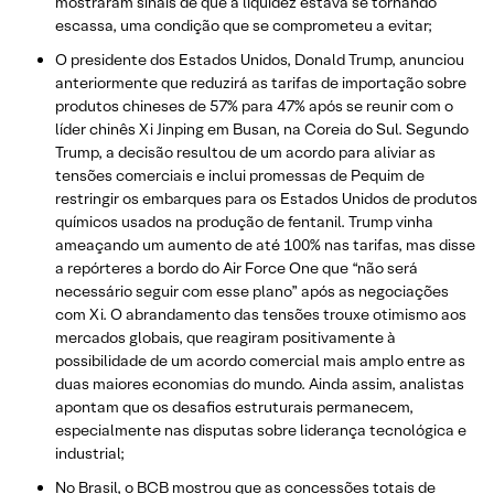
mostraram sinais de que a liquidez estava se tornando
escassa, uma condição que se comprometeu a evitar;
O presidente dos Estados Unidos, Donald Trump, anunciou
anteriormente que reduzirá as tarifas de importação sobre
produtos chineses de 57% para 47% após se reunir com o
líder chinês Xi Jinping em Busan, na Coreia do Sul. Segundo
Trump, a decisão resultou de um acordo para aliviar as
tensões comerciais e inclui promessas de Pequim de
restringir os embarques para os Estados Unidos de produtos
químicos usados na produção de fentanil. Trump vinha
ameaçando um aumento de até 100% nas tarifas, mas disse
a repórteres a bordo do Air Force One que “não será
necessário seguir com esse plano” após as negociações
com Xi. O abrandamento das tensões trouxe otimismo aos
mercados globais, que reagiram positivamente à
possibilidade de um acordo comercial mais amplo entre as
duas maiores economias do mundo. Ainda assim, analistas
apontam que os desafios estruturais permanecem,
especialmente nas disputas sobre liderança tecnológica e
industrial;
No Brasil, o BCB mostrou que as concessões totais de