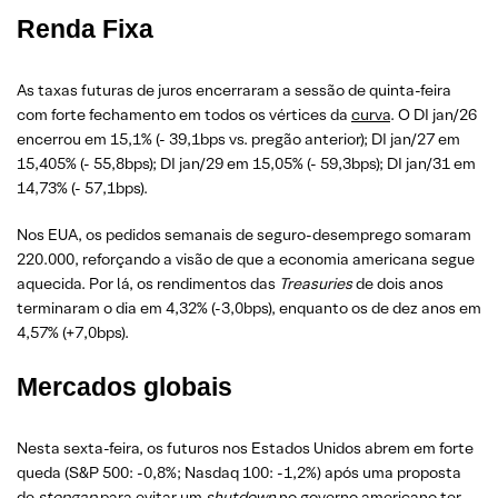
Renda Fixa
As taxas futuras de juros encerraram a sessão de quinta-feira
com forte fechamento em todos os vértices da
curva
. O DI jan/26
encerrou em 15,1% (- 39,1bps vs. pregão anterior); DI jan/27 em
15,405% (- 55,8bps); DI jan/29 em 15,05% (- 59,3bps); DI jan/31 em
14,73% (- 57,1bps).
Nos EUA, os pedidos semanais de seguro-desemprego somaram
220.000, reforçando a visão de que a economia americana segue
aquecida. Por lá, os rendimentos das
Treasuries
de dois anos
terminaram o dia em 4,32% (-3,0bps), enquanto os de dez anos em
4,57% (+7,0bps).
Mercados globais
Nesta sexta-feira, os futuros nos Estados Unidos abrem em forte
queda (S&P 500: -0,8%; Nasdaq 100: -1,2%) após uma proposta
de
stopgap
para evitar um
shutdown
no governo americano ter