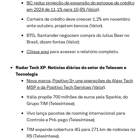
BC reduz projeção de expansão do estoque de crédito
em 2024 de 11,1% para 10,6% (Valor);
Carteira de crédito deve crescer 1,2% em novembro
ante outubro, projetam bancos (Valor);
BTG, Santander negociam compra do Julius Baer no
Brasil, dizem fontes (Valor);
Clique aqui
para acessar o relatório completo.
Radar Tech XP
:
Notícias diárias do setor de Telecom e
Tecnologia
Nova marca, Positivo S+ une operações da Algar Tech
MSP e da Positivo Tech Services (Valor);
Itália propõe 700 milhões de euros pela Sparkle, do
Grupo TIM (Telesíntese);
Vivo lança pacotes de roaming internacional para
Controle e Pré-pago (Telesíntese);
TIM expande cobertura 4G para 271 km de rodovias no
RS (Telesíntese);