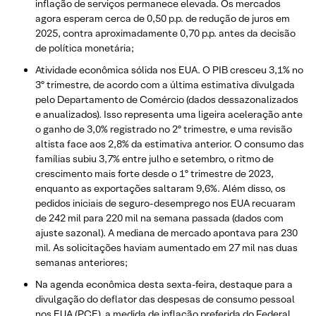
inflação de serviços permanece elevada. Os mercados
agora esperam cerca de 0,50 p.p. de redução de juros em
2025, contra aproximadamente 0,70 p.p. antes da decisão
de política monetária;
Atividade econômica sólida nos EUA. O PIB cresceu 3,1% no
3º trimestre, de acordo com a última estimativa divulgada
pelo Departamento de Comércio (dados dessazonalizados
e anualizados). Isso representa uma ligeira aceleração ante
o ganho de 3,0% registrado no 2º trimestre, e uma revisão
altista face aos 2,8% da estimativa anterior. O consumo das
famílias subiu 3,7% entre julho e setembro, o ritmo de
crescimento mais forte desde o 1º trimestre de 2023,
enquanto as exportações saltaram 9,6%. Além disso, os
pedidos iniciais de seguro-desemprego nos EUA recuaram
de 242 mil para 220 mil na semana passada (dados com
ajuste sazonal). A mediana de mercado apontava para 230
mil. As solicitações haviam aumentado em 27 mil nas duas
semanas anteriores;
Na agenda econômica desta sexta-feira, destaque para a
divulgação do deflator das despesas de consumo pessoal
nos EUA (PCE), a medida de inflação preferida do Federal