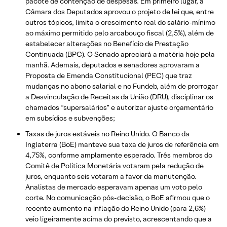
pacote de contenção de despesas. Em primeiro lugar, a
Câmara dos Deputados aprovou o projeto de lei que, entre
outros tópicos, limita o crescimento real do salário-mínimo
ao máximo permitido pelo arcabouço fiscal (2,5%), além de
estabelecer alterações no Benefício de Prestação
Continuada (BPC). O Senado apreciará a matéria hoje pela
manhã. Ademais, deputados e senadores aprovaram a
Proposta de Emenda Constitucional (PEC) que traz
mudanças no abono salarial e no Fundeb, além de prorrogar
a Desvinculação de Receitas da União (DRU), disciplinar os
chamados “supersalários” e autorizar ajuste orçamentário
em subsídios e subvenções;
Taxas de juros estáveis no Reino Unido. O Banco da
Inglaterra (BoE) manteve sua taxa de juros de referência em
4,75%, conforme amplamente esperado. Três membros do
Comitê de Política Monetária votaram pela redução de
juros, enquanto seis votaram a favor da manutenção.
Analistas de mercado esperavam apenas um voto pelo
corte. No comunicação pós-decisão, o BoE afirmou que o
recente aumento na inflação do Reino Unido (para 2,6%)
veio ligeiramente acima do previsto, acrescentando que a