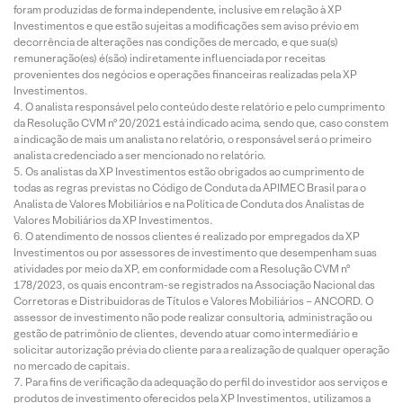
foram produzidas de forma independente, inclusive em relação à XP
Investimentos e que estão sujeitas a modificações sem aviso prévio em
decorrência de alterações nas condições de mercado, e que sua(s)
remuneração(es) é(são) indiretamente influenciada por receitas
provenientes dos negócios e operações financeiras realizadas pela XP
Investimentos.
O analista responsável pelo conteúdo deste relatório e pelo cumprimento
da Resolução CVM nº 20/2021 está indicado acima, sendo que, caso constem
a indicação de mais um analista no relatório, o responsável será o primeiro
analista credenciado a ser mencionado no relatório.
Os analistas da XP Investimentos estão obrigados ao cumprimento de
todas as regras previstas no Código de Conduta da APIMEC Brasil para o
Analista de Valores Mobiliários e na Política de Conduta dos Analistas de
Valores Mobiliários da XP Investimentos.
O atendimento de nossos clientes é realizado por empregados da XP
Investimentos ou por assessores de investimento que desempenham suas
atividades por meio da XP, em conformidade com a Resolução CVM nº
178/2023, os quais encontram-se registrados na Associação Nacional das
Corretoras e Distribuidoras de Títulos e Valores Mobiliários – ANCORD. O
assessor de investimento não pode realizar consultoria, administração ou
gestão de patrimônio de clientes, devendo atuar como intermediário e
solicitar autorização prévia do cliente para a realização de qualquer operação
no mercado de capitais.
Para fins de verificação da adequação do perfil do investidor aos serviços e
produtos de investimento oferecidos pela XP Investimentos, utilizamos a