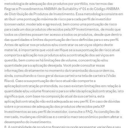
metodologia de adequação dos produtos por portfólio, nos termos das
Regras e Procedimentos ANBIMA de Suitability nº 01 e do Código ANBIMA
de Distribuição de Produtos de Investimento. Essa metodologia consiste em
atribuir uma pontuação máxima de risco para cada perfil de investidor
(conservador, moderado e agressivo), bem como uma pontuação de risco
para cada um dos produtos oferecidos pela XP Investimentos, de modo que
todos os clientes possam ter acesso a todos os produtos, desde que dentro
das quantidades e limites da pontuação de risco definidas para o seu perfil.
Antes de aplicar nos produtos e/ou contratar os serviços objeto deste
material, é importante que você verifique se a sua pontuação de risco atual
comporta a aplicação nos produtos e/ou a contratação dos serviços em
questão, bem como se há limitações de volume, concentração e/ou
quantidade para a aplicação desejada. Você pode consultar essas
informações diretamente no momento da transmissão da sua ordem ou,
ainda, consultando o risco geral da sua carteira na tela de carteira (Visão
Risco). Caso a sua pontuação de risco atual não comporte a
aplicação/contratação pretendida, ou caso existam limitações em relação à
quantidade e/ou volume financeiro para a referida aplicação/contratação, isto
significa que, com base na composição atual da sua carteira, esta
aplicação/contratação não está adequada ao seu perfil. Em caso de dúvidas
sobre o processo de adequação dos produtos oferecidos pela XP
Investimentos ao seu perfil de investidor, consulte o FAQ. As condições de
mercado, mudanças climáticas e o cenário macroeconômico podem afetar o
desempenho do investimento.
A rentabilidade de produtos financeiros pode apresentar variações e seu