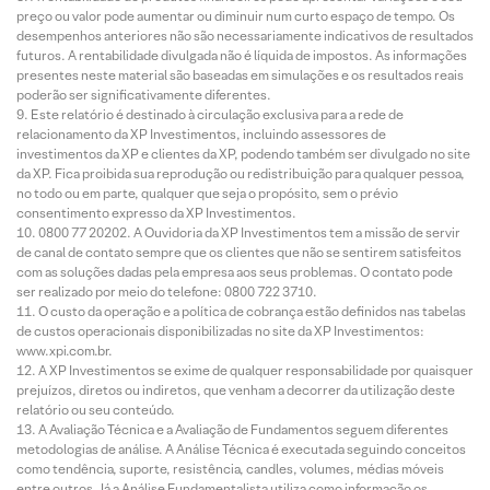
preço ou valor pode aumentar ou diminuir num curto espaço de tempo. Os
desempenhos anteriores não são necessariamente indicativos de resultados
futuros. A rentabilidade divulgada não é líquida de impostos. As informações
presentes neste material são baseadas em simulações e os resultados reais
poderão ser significativamente diferentes.
Este relatório é destinado à circulação exclusiva para a rede de
relacionamento da XP Investimentos, incluindo assessores de
investimentos da XP e clientes da XP, podendo também ser divulgado no site
da XP. Fica proibida sua reprodução ou redistribuição para qualquer pessoa,
no todo ou em parte, qualquer que seja o propósito, sem o prévio
consentimento expresso da XP Investimentos.
0800 77 20202. A Ouvidoria da XP Investimentos tem a missão de servir
de canal de contato sempre que os clientes que não se sentirem satisfeitos
com as soluções dadas pela empresa aos seus problemas. O contato pode
ser realizado por meio do telefone: 0800 722 3710.
O custo da operação e a política de cobrança estão definidos nas tabelas
de custos operacionais disponibilizadas no site da XP Investimentos:
www.xpi.com.br.
A XP Investimentos se exime de qualquer responsabilidade por quaisquer
prejuízos, diretos ou indiretos, que venham a decorrer da utilização deste
relatório ou seu conteúdo.
A Avaliação Técnica e a Avaliação de Fundamentos seguem diferentes
metodologias de análise. A Análise Técnica é executada seguindo conceitos
como tendência, suporte, resistência, candles, volumes, médias móveis
entre outros. Já a Análise Fundamentalista utiliza como informação os