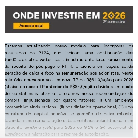
Estamos atualizando nosso modelo para incorporar os
resultados do 3T24, que indicam uma continuação das
tendências observadas nos trimestres anteriores: crescimento
da receita de pós-pago e FTTH, eficiência em
capex
, sólida
geração de caixa e foco na remuneração aos acionistas. Neste
relatório, apresentamos um novo TP de R$61,0/ação para 2025
(abaixo do nosso TP anterior de R$64,0/ação devido a um custo
de capital mais alto) e reiteramos nossa recomendação de
compra, impulsionada por quatro fatores: (i) um ambiente
competitivo ainda racional, (ii) boa dinâmica operacional, (iii) uma
estrutura de capital saudável e geração de caixa robusta,
levando a uma remuneração substancial aos acionistas com um
atraente
dividend yield
para 2025 de 9,1% e (iv) potencial de
upside
com a migração para o regime de autorização.