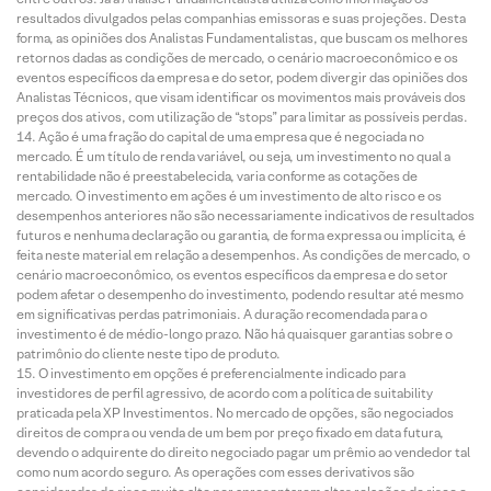
resultados divulgados pelas companhias emissoras e suas projeções. Desta
forma, as opiniões dos Analistas Fundamentalistas, que buscam os melhores
retornos dadas as condições de mercado, o cenário macroeconômico e os
eventos específicos da empresa e do setor, podem divergir das opiniões dos
Analistas Técnicos, que visam identificar os movimentos mais prováveis dos
preços dos ativos, com utilização de “stops” para limitar as possíveis perdas.
Ação é uma fração do capital de uma empresa que é negociada no
mercado. É um título de renda variável, ou seja, um investimento no qual a
rentabilidade não é preestabelecida, varia conforme as cotações de
mercado. O investimento em ações é um investimento de alto risco e os
desempenhos anteriores não são necessariamente indicativos de resultados
futuros e nenhuma declaração ou garantia, de forma expressa ou implícita, é
feita neste material em relação a desempenhos. As condições de mercado, o
cenário macroeconômico, os eventos específicos da empresa e do setor
podem afetar o desempenho do investimento, podendo resultar até mesmo
em significativas perdas patrimoniais. A duração recomendada para o
investimento é de médio-longo prazo. Não há quaisquer garantias sobre o
patrimônio do cliente neste tipo de produto.
O investimento em opções é preferencialmente indicado para
investidores de perfil agressivo, de acordo com a política de suitability
praticada pela XP Investimentos. No mercado de opções, são negociados
direitos de compra ou venda de um bem por preço fixado em data futura,
devendo o adquirente do direito negociado pagar um prêmio ao vendedor tal
como num acordo seguro. As operações com esses derivativos são