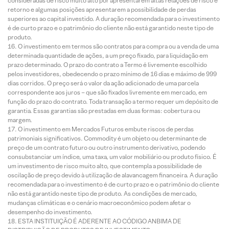
consideradas de risco muito alto por apresentarem altas relações de risco e
retorno e algumas posições apresentarem a possibilidade de perdas
superiores ao capital investido. A duração recomendada para o investimento
é de curto prazo e o patrimônio do cliente não está garantido neste tipo de
produto.
O investimento em termos são contratos para compra ou a venda de uma
determinada quantidade de ações, a um preço fixado, para liquidação em
prazo determinado. O prazo do contrato a Termo é livremente escolhido
pelos investidores, obedecendo o prazo mínimo de 16 dias e máximo de 999
dias corridos. O preço será o valor da ação adicionado de uma parcela
correspondente aos juros – que são fixados livremente em mercado, em
função do prazo do contrato. Toda transação a termo requer um depósito de
garantia. Essas garantias são prestadas em duas formas: cobertura ou
margem.
O investimento em Mercados Futuros embute riscos de perdas
patrimoniais significativos. Commodity é um objeto ou determinante de
preço de um contrato futuro ou outro instrumento derivativo, podendo
consubstanciar um índice, uma taxa, um valor mobiliário ou produto físico. É
um investimento de risco muito alto, que contempla a possibilidade de
oscilação de preço devido à utilização de alavancagem financeira. A duração
recomendada para o investimento é de curto prazo e o patrimônio do cliente
não está garantido neste tipo de produto. As condições de mercado,
mudanças climáticas e o cenário macroeconômico podem afetar o
desempenho do investimento.
ESTA INSTITUIÇÃO É ADERENTE AO CÓDIGO ANBIMA DE