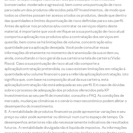
(conservador, moderado e agressivo), bem como uma pontuação de risco
para cada um dos produtos oferecidos pela XP Investimentos, de modo que
todos os clientes possam ter acesso a todos os produtos, desde que dentro
das quantidades e limites da pontuação de risco definidas para o seu perfil.
Antes de aplicar nos produtos e/ou contratar os serviços objeto deste
material, é importante que você verifique se a sua pontuação de risco atual
comporta a aplicação nos produtos e/ou a contratação dos serviços em
questão, bem como se há limitações de volume, concentração e/ou
quantidade para a aplicação desejada. Você pode consultar essas
informações diretamente no momento da transmissão da sua ordem ou,
ainda, consultando o risco geral da sua carteira na tela de carteira (Visão
Risco). Caso a sua pontuação de risco atual não comporte a
aplicação/contratação pretendida, ou caso existam limitações em relação à
quantidade e/ou volume financeiro para a referida aplicação/contratação, isto
significa que, com base na composição atual da sua carteira, esta
aplicação/contratação não está adequada ao seu perfil. Em caso de dúvidas
sobre o processo de adequação dos produtos oferecidos pela XP
Investimentos ao seu perfil de investidor, consulte o FAQ. As condições de
mercado, mudanças climáticas e o cenário macroeconômico podem afetar o
desempenho do investimento.
A rentabilidade de produtos financeiros pode apresentar variações e seu
preço ou valor pode aumentar ou diminuir num curto espaço de tempo. Os
desempenhos anteriores não são necessariamente indicativos de resultados
futuros. A rentabilidade divulgada não é líquida de impostos. As informações
presentes neste material são baseadas em simulações e os resultados reais