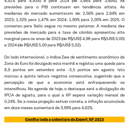
4,92% para 4,93%) e para 2024 (de 3,88% para 3,89%). As
previsões para o PIB continuam em tendência altista. As
medianas do mercado aumentaram de: 2,56% para 2,64% em
2023; 1,32% para 1,47% em 2024; 1,90% para 2,00% em 2025. O
consenso para Selic segue no mesmo patamar. A mediana das
previsões de mercado para a taxa de câmbio apresentou alta
marginal para os anos de 2023 (de R$/US$ 4,98 para R$/US$ 5,00)
e 2024 (de R$/US$ 5,00 para R$/US$ 5,02).
Do lado internacional, o índice Zew de sentimento econômico da
Zona do Euro foi divulgado esta manhã e registou uma queda para
8,9 pontos em setembro ante -5,5 pontos em agosto. Isto
marcou a quinta leitura negativa consecutiva, sugerindo que a
percepção de que a economia está enfraquecendo se
intensificou. Na agenda de hoje, o destaque será a divulgação do
IPCA de agosto, para o qual a XP espera variação mensal de
0,24%. Se a nossa projeção estiver correta, a inflação acumulada
em doze meses aumentará de 3,99% para 4,62%.
Confira toda a cobertura da Expert XP 2023