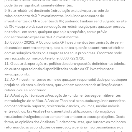
poderão ser significativamente diferentes.
Este relatório é destinado à circulação exclusiva para a rede de
relacionamento da XP Investimentos, incluindo assessores de
investimentos da XP e clientes da XP, podendo também ser divulgado no site
da XP. Fica proibida sua reprodução ou redistribuição para qualquer pessoa,
no todo ou em parte, qualquer que seja o propósito, sem o prévio
consentimento expresso da XP Investimentos.
0800 77 20202. A Ouvidoria da XP Investimentos tem a missão de servir
de canal de contato sempre que os clientes que não se sentirem satisfeitos
com as soluções dadas pela empresa aos seus problemas. O contato pode
ser realizado por meio do telefone: 0800 722 3710.
O custo da operação e a política de cobrança estão definidos nas tabelas
de custos operacionais disponibilizadas no site da XP Investimentos:
www.xpi.com.br.
A XP Investimentos se exime de qualquer responsabilidade por quaisquer
prejuízos, diretos ou indiretos, que venham a decorrer da utilização deste
relatório ou seu conteúdo.
A Avaliação Técnica e a Avaliação de Fundamentos seguem diferentes
metodologias de análise. A Análise Técnica é executada seguindo conceitos
como tendência, suporte, resistência, candles, volumes, médias móveis
entre outros. Já a Análise Fundamentalista utiliza como informação os
resultados divulgados pelas companhias emissoras e suas projeções. Desta
forma, as opiniões dos Analistas Fundamentalistas, que buscam os melhores
retornos dadas as condições de mercado, o cenário macroeconômico e os