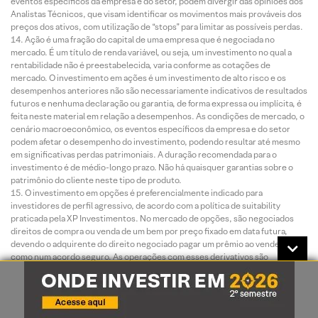
eventos específicos da empresa e do setor, podem divergir das opiniões dos
Analistas Técnicos, que visam identificar os movimentos mais prováveis dos
preços dos ativos, com utilização de “stops” para limitar as possíveis perdas.
Ação é uma fração do capital de uma empresa que é negociada no
mercado. É um título de renda variável, ou seja, um investimento no qual a
rentabilidade não é preestabelecida, varia conforme as cotações de
mercado. O investimento em ações é um investimento de alto risco e os
desempenhos anteriores não são necessariamente indicativos de resultados
futuros e nenhuma declaração ou garantia, de forma expressa ou implícita, é
feita neste material em relação a desempenhos. As condições de mercado, o
cenário macroeconômico, os eventos específicos da empresa e do setor
podem afetar o desempenho do investimento, podendo resultar até mesmo
em significativas perdas patrimoniais. A duração recomendada para o
investimento é de médio-longo prazo. Não há quaisquer garantias sobre o
patrimônio do cliente neste tipo de produto.
O investimento em opções é preferencialmente indicado para
investidores de perfil agressivo, de acordo com a política de suitability
praticada pela XP Investimentos. No mercado de opções, são negociados
direitos de compra ou venda de um bem por preço fixado em data futura,
devendo o adquirente do direito negociado pagar um prêmio ao vendedor tal
como num acordo seguro. As operações com esses derivativos são
consideradas de risco muito alto por apresentarem altas relações de risco e
retorno e algumas posições apresentarem a possibilidade de perdas
superiores ao capital investido. A duração recomendada para o investimento
é de curto prazo e o patrimônio do cliente não está garantido neste tipo de