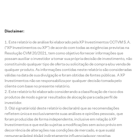
Disclaimer:
Este relatório de análise foi elaborado pela XP Investimentos CCTVM S.A.
(“XP Investimentos ou XP”) de acordo com todas as exigências previstas na
Resolução CVM 20/2021, tem como objetivo fornecer informações que
possam auxiliar o investidor a tomar sua própria decisão de investimento, não
constituindo qualquer tipo de oferta ou solicitação de compra e/ou venda de
qualquer produto. As informações contidas neste relatório são consideradas
válidas na data de sua divulgação e foram obtidas de fontes públicas. A XP
Investimentos não se responsabiliza por qualquer decisão tomada pelo
cliente com base no presente relatório.
Este relatório foi elaborado considerando a classificação de risco dos
produtos de modo a gerar resultados de alocação para cada perfil de
investidor.
O(s) signatário(s) deste relatório declara(m) que as recomendações
refletem única e exclusivamente suas análises e opiniões pessoais, que
foram produzidas de forma independente, inclusive em relação à XP
Investimentos e que estão sujeitas a modificações sem aviso prévio em
decorrência de alterações nas condições de mercado, e que sua(s)
remuneração(es) é(são) indiretamente influenciada por receitas