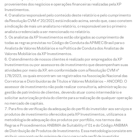
provenientes dos negócios e operações financeiras realizadas pela XP
Investimentos.
O analista responsável pelo conteúdo deste relatório e pelo cumprimento
da Resolução CVM nº 20/2021 está indicado acima, sendo que, caso constem
a indicação de mais um analista no relatório, o responsável será o primeiro
analista credenciado a ser mencionado no relatório.
Os analistas da XP Investimentos estão obrigados ao cumprimento de
todas as regras previstas no Código de Conduta da APIMEC Brasil para o
Analista de Valores Mobiliários e na Política de Conduta dos Analistas de
Valores Mobiliários da XP Investimentos.
O atendimento de nossos clientes é realizado por empregados da XP
Investimentos ou por assessores de investimento que desempenham suas
atividades por meio da XP, em conformidade com a Resolução CVM nº
178/2023, os quais encontram-se registrados na Associação Nacional das
Corretoras e Distribuidoras de Títulos e Valores Mobiliários – ANCORD. O
assessor de investimento não pode realizar consultoria, administração ou
gestão de patrimônio de clientes, devendo atuar como intermediário e
solicitar autorização prévia do cliente para a realização de qualquer operação
no mercado de capitais.
Para fins de verificação da adequação do perfil do investidor aos serviços e
produtos de investimento oferecidos pela XP Investimentos, utilizamos a
metodologia de adequação dos produtos por portfólio, nos termos das
Regras e Procedimentos ANBIMA de Suitability nº 01 e do Código ANBIMA
de Distribuição de Produtos de Investimento. Essa metodologia consiste em
atribuir uma pontuação máxima de risco para cada perfil de investidor