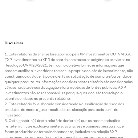
Disclaimer:
Este relatório de análise foi elaborado pela XP Investimentos CCTVM S.A.
(“XP Investimentos ou XP”) de acordo com todas as exigências previstas na
Resolução CVM 20/2021, tem como objetivo fornecer informações que
possam auxiliar o investidor a tomar sua própria decisão de investimento, não
constituindo qualquer tipo de oferta ou solicitação de compra e/ou venda de
qualquer produto. As informações contidas neste relatório são consideradas
válidas na data de sua divulgação e foram obtidas de fontes públicas. A XP
Investimentos não se responsabiliza por qualquer decisão tomada pelo
cliente com base no presente relatório.
Este relatório foi elaborado considerando a classificação de risco dos
produtos de modo a gerar resultados de alocação para cada perfil de
investidor.
O(s) signatário(s) deste relatório declara(m) que as recomendações
refletem única e exclusivamente suas análises e opiniões pessoais, que
foram produzidas de forma independente, inclusive em relação à XP
Investimentos e que estão sujeitas a modificações sem aviso prévio em