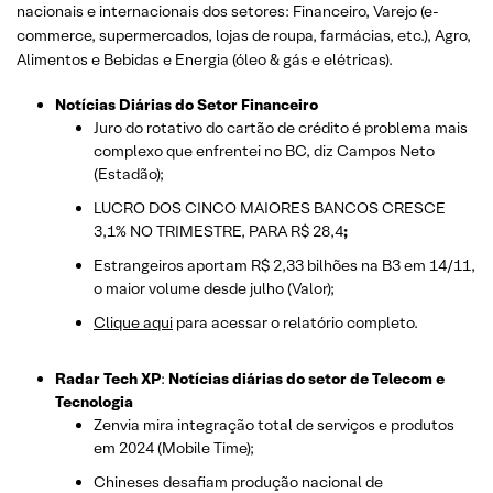
nacionais e internacionais dos setor
es: Financeiro, Varejo
(e-
commerce, supermercados, lojas de roupa, farmácias, etc.)
, Agro,
Alimentos e Bebidas e Energia (óleo & gás e elétricas).
Notícias Diárias do Setor Financeiro
Juro do rotativo do cartão de crédito é problema mais
complexo que enfrentei no BC, diz Campos Neto
(Estadão);
LUCRO DOS CINCO MAIORES BANCOS CRESCE
3,1% NO TRIMESTRE, PARA R$ 28,4
;
Estrangeiros aportam R$ 2,33 bilhões na B3 em 14/11,
o maior volume desde julho (Valor);
Clique aqui
para acessar o relatório completo.
Radar Tech XP
:
Notícias diárias do setor de Telecom e
Tecnologia
Zenvia mira integração total de serviços e produtos
em 2024 (Mobile Time);
Chineses desafiam produção nacional de