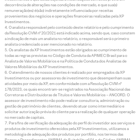
decorrência de alterações nas condições de mercado, e que sua(s)
remuneração(es) é(são) indiretamente influenciada por receitas
provenientes dos negócios e operações financeiras realizadas pela XP
Investimentos.
O analista responsável pelo conteúdo deste relatório e pelo cumprimento
da Resolução CVM nº 20/2021 está indicado acima, sendo que, caso constem
a indicação de mais um analista no relatório, o responsável será o primeiro
analista credenciado a ser mencionado no relatório.
Os analistas da XP Investimentos estão obrigados ao cumprimento de
todas as regras previstas no Código de Conduta da APIMEC Brasil para o
Analista de Valores Mobiliários e na Política de Conduta dos Analistas de
Valores Mobiliários da XP Investimentos.
O atendimento de nossos clientes é realizado por empregados da XP
Investimentos ou por assessores de investimento que desempenham suas
atividades por meio da XP, em conformidade com a Resolução CVM nº
178/2023, os quais encontram-se registrados na Associação Nacional das
Corretoras e Distribuidoras de Títulos e Valores Mobiliários – ANCORD. O
assessor de investimento não pode realizar consultoria, administração ou
gestão de patrimônio de clientes, devendo atuar como intermediário e
solicitar autorização prévia do cliente para a realização de qualquer operação
no mercado de capitais.
Para fins de verificação da adequação do perfil do investidor aos serviços e
produtos de investimento oferecidos pela XP Investimentos, utilizamos a
metodologia de adequação dos produtos por portfólio, nos termos das
Regras e Procedimentos ANBIMA de Suitability nº 01 e do Código ANBIMA