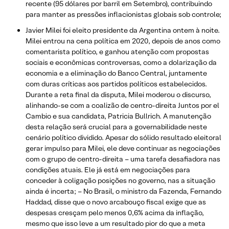
recente (95 dólares por barril em Setembro), contribuindo
para manter as pressões inflacionistas globais sob controle;
Javier Milei foi eleito presidente da Argentina ontem à noite.
Milei entrou na cena política em 2020, depois de anos como
comentarista político, e ganhou atenção com propostas
sociais e econômicas controversas, como a dolarização da
economia e a eliminação do Banco Central, juntamente
com duras críticas aos partidos políticos estabelecidos.
Durante a reta final da disputa, Milei moderou o discurso,
alinhando-se com a coalizão de centro-direita Juntos por el
Cambio e sua candidata, Patricia Bullrich. A manutenção
desta relação será crucial para a governabilidade neste
cenário político dividido. Apesar do sólido resultado eleitoral
gerar impulso para Milei, ele deve continuar as negociações
com o grupo de centro-direita – uma tarefa desafiadora nas
condições atuais. Ele já está em negociações para
conceder à coligação posições no governo, nas a situação
ainda é incerta; – No Brasil, o ministro da Fazenda, Fernando
Haddad, disse que o novo arcabouço fiscal exige que as
despesas cresçam pelo menos 0,6% acima da inflação,
mesmo que isso leve a um resultado pior do que a meta