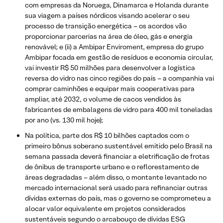
com empresas da Noruega, Dinamarca e Holanda durante
sua viagem a países nórdicos visando acelerar o seu
processo de transição energética – os acordos vão
proporcionar parcerias na área de óleo, gás e energia
renovável; e (ii) a Ambipar Enviroment, empresa do grupo
Ambipar focada em gestão de resíduos e economia circular,
vai investir R$ 50 milhões para desenvolver a logística
reversa do vidro nas cinco regiões do país – a companhia vai
comprar caminhões e equipar mais cooperativas para
ampliar, até 2032, o volume de cacos vendidos às
fabricantes de embalagens de vidro para 400 mil toneladas
por ano (vs. 130 mil hoje);
Na política, parte dos R$ 10 bilhões captados com o
primeiro bônus soberano sustentável emitido pelo Brasil na
semana passada deverá financiar a eletrificação de frotas
de ônibus de transporte urbano e o reflorestamento de
áreas degradadas – além disso, o montante levantado no
mercado internacional será usado para refinanciar outras
dívidas externas do país, mas o governo se comprometeu a
alocar valor equivalente em projetos considerados
sustentáveis segundo o arcabouço de dívidas ESG