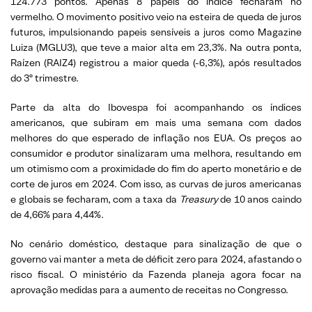
124.773 pontos. Apenas 8 papeis do índice fecharam no
vermelho. O movimento positivo veio na esteira de queda de juros
futuros, impulsionando papeis sensíveis a juros como Magazine
Luiza (MGLU3), que teve a maior alta em 23,3%. Na outra ponta,
Raízen (RAIZ4) registrou a maior queda (-6,3%), após resultados
do 3º trimestre.
Parte da alta do Ibovespa foi acompanhando os índices
americanos, que subiram em mais uma semana com dados
melhores do que esperado de inflação nos EUA. Os preços ao
consumidor e produtor sinalizaram uma melhora, resultando em
um otimismo com a proximidade do fim do aperto monetário e de
corte de juros em 2024. Com isso, as curvas de juros americanas
e globais se fecharam, com a taxa da
Treasury
de 10 anos caindo
de 4,66% para 4,44%.
No cenário doméstico, destaque para sinalização de que o
governo vai manter a meta de déficit zero para 2024, afastando o
risco fiscal. O ministério da Fazenda planeja agora focar na
aprovação medidas para a aumento de receitas no Congresso.