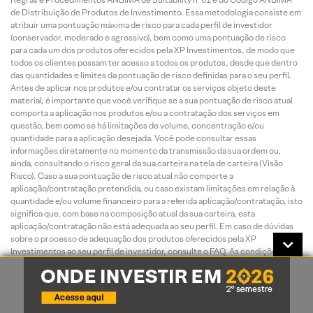
de Distribuição de Produtos de Investimento. Essa metodologia consiste em
atribuir uma pontuação máxima de risco para cada perfil de investidor
(conservador, moderado e agressivo), bem como uma pontuação de risco
para cada um dos produtos oferecidos pela XP Investimentos, de modo que
todos os clientes possam ter acesso a todos os produtos, desde que dentro
das quantidades e limites da pontuação de risco definidas para o seu perfil.
Antes de aplicar nos produtos e/ou contratar os serviços objeto deste
material, é importante que você verifique se a sua pontuação de risco atual
comporta a aplicação nos produtos e/ou a contratação dos serviços em
questão, bem como se há limitações de volume, concentração e/ou
quantidade para a aplicação desejada. Você pode consultar essas
informações diretamente no momento da transmissão da sua ordem ou,
ainda, consultando o risco geral da sua carteira na tela de carteira (Visão
Risco). Caso a sua pontuação de risco atual não comporte a
aplicação/contratação pretendida, ou caso existam limitações em relação à
quantidade e/ou volume financeiro para a referida aplicação/contratação, isto
significa que, com base na composição atual da sua carteira, esta
aplicação/contratação não está adequada ao seu perfil. Em caso de dúvidas
sobre o processo de adequação dos produtos oferecidos pela XP
Investimentos ao seu perfil de investidor, consulte o FAQ. As condições de
mercado, mudanças climáticas e o cenário macroeconômico podem afetar o
desempenho do investimento.
A rentabilidade de produtos financeiros pode apresentar variações e seu
preço ou valor pode aumentar ou diminuir num curto espaço de tempo. Os