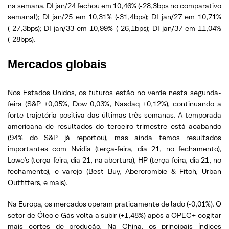
na semana. DI jan/24 fechou em 10,46% (-28,3bps no comparativo
semanal); DI jan/25 em 10,31% (-31,4bps); DI jan/27 em 10,71%
(-27,3bps); DI jan/33 em 10,99% (-26,1bps); DI jan/37 em 11,04%
(-28bps).
Mercados globais
Nos Estados Unidos, os futuros estão no verde nesta segunda-
feira (S&P +0,05%, Dow 0,03%, Nasdaq +0,12%), continuando a
forte trajetória positiva das últimas três semanas. A temporada
americana de resultados do terceiro trimestre está acabando
(94% do S&P já reportou), mas ainda temos resultados
importantes com Nvidia (terça-feira, dia 21, no fechamento),
Lowe’s (terça-feira, dia 21, na abertura), HP (terça-feira, dia 21, no
fechamento), e varejo (Best Buy, Abercrombie & Fitch, Urban
Outfitters, e mais).
Na Europa, os mercados operam praticamente de lado (-0,01%). O
setor de Óleo e Gás volta a subir (+1,48%) após a OPEC+ cogitar
mais cortes de produção. Na China, os principais índices