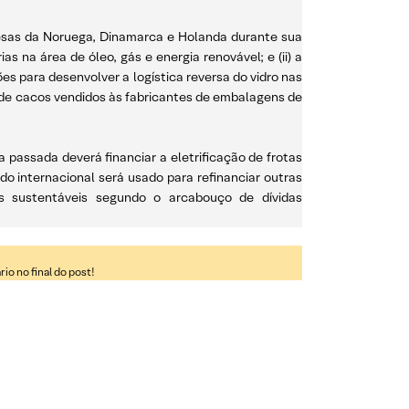
presas da Noruega, Dinamarca e Holanda durante sua
 na área de óleo, gás e energia renovável; e (ii) a
s para desenvolver a logística reversa do vidro nas
e de cacos vendidos às fabricantes de embalagens de
 passada deverá financiar a eletrificação de frotas
o internacional será usado para refinanciar outras
s sustentáveis segundo o arcabouço de dívidas
o no final do post!