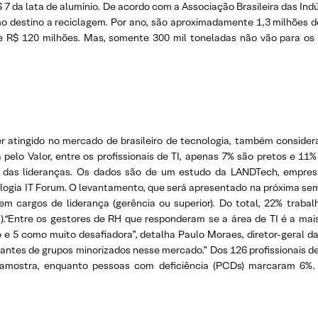
 7 da lata de alumínio. De acordo com a Associação Brasileira das Indús
mo destino a reciclagem. Por ano, são aproximadamente 1,3 milhões 
 R$ 120 milhões. Mas, somente 300 mil toneladas não vão para os
ser atingido no mercado de brasileiro de tecnologia, também consid
pelo Valor, entre os profissionais de TI, apenas 7% são pretos e 11%
% das lideranças. Os dados são de um estudo da LANDTech, empresa 
logia IT Forum. O levantamento, que será apresentado na próxima sema
em cargos de liderança (gerência ou superior). Do total, 22% tra
.“Entre os gestores de RH que responderam se a área de TI é a mais 
 e 5 como muito desafiadora”, detalha Paulo Moraes, diretor-geral 
ntes de grupos minorizados nesse mercado.” Dos 126 profissionais de 
amostra, enquanto pessoas com deficiência (PCDs) marcaram 6%. O