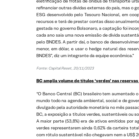
eletrificação de frotas de ônibus de transporte u
refinanciar outras dívidas externas do país, mas o
ESG desenvolvido pelo Tesouro Nacional, em coop
recursos e terá de prestar contas disso anualment
gestada no governo Bolsonaro, a captação foi incor
cada ano saia uma nova emissão de dívida sustentá
pelo BNDES. A partir daí, o banco de desenvolvime
menor, em dólar, e usar o hedge natural das reser
BNDES”, diz um integrante da equipe econômica.”
Fonte: Capital Reset, 20/11/2023
BC amplia volume de títulos ‘verdes’ nas reservas
“O Banco Central (BC) brasileiro tem aumentado o 
mundo todo na agenda ambiental, social e de govern
divulgado pela autoridade monetária no mês passado
BC, a exposição a títulos verdes, sustentáveis ou 
A maior parte (53,8%) era de ativos emitidos por a
verdes representarem ainda 0,62% da carteira total
com rótulo sustentável não chegavam nem a US$ 200 