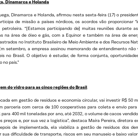
ga, Dinamarca e Holanda
ega, Dinamarca e Holanda, afirmou nesta sexta-feira (17) o presiden
participa de missão a países nórdicos, os acordos vão proporcionar 
 petroleira. “[Estamos participando de] muitas reuniões durante a
as na área de óleo e gás, com a Equinor e também na área de energi
astrados no Instituto Brasileiro de Meio Ambiente e dos Recursos Na
 Em setembro, a empresa assinou memorando de entendimento não 
is no Brasil. O objetivo é estudar, de forma conjunta, oportunidade
o no país.”
em do vidro para as cinco regiões do Brasil
da em gestão de resíduos e economia circular, vai investir R$ 50 mi
tem parceria com cerca de 100 cooperativas para coleta e envio par
l para 400 mil toneladas por ano, até 2032, o volume de cacos vendid
preços e, por sua vez a logística”, destaca Maíra Pereira, diretora 
epois de implementada, ela viabiliza a gestão de resíduos dos dema
 sua dificuldade de transporte, riscos em seu manuseio e baixo valo