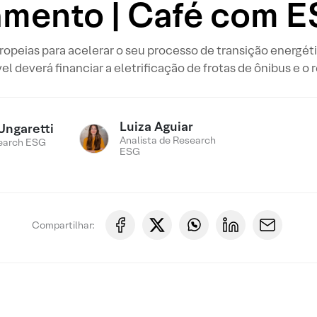
amento | Café com 
opeias para acelerar o seu processo de transição energét
l deverá financiar a eletrificação de frotas de ônibus e 
Luiza Aguiar
Ungaretti
Analista de Research
earch ESG
ESG
Compartilhar: