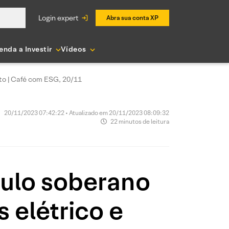
login expert
Abra sua conta XP
enda a Investir
Vídeos
nto | Café com ESG, 20/11
20/11/2023 07:42:22 • Atualizado em 20/11/2023 08:09:32
22 minutos de leitura
tulo soberano
s elétrico e