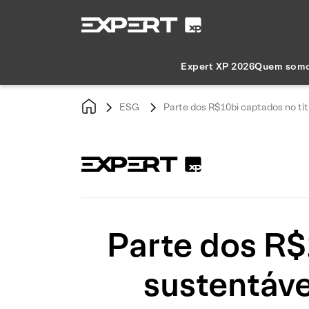
Expert XP 2026
Quem som
ESG
Parte dos R$10bi captados no tít
Parte dos R$
sustentável