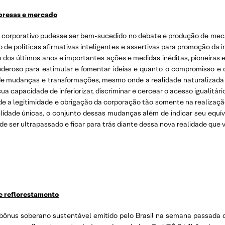
mpresas e mercado
e corporativo pudesse ser bem-sucedido no debate e produção de me
 de politicas afirmativas inteligentes e assertivas para promoção da i
s dos últimos anos e importantes ações e medidas inéditas, pioneiras 
eroso para estimular e fomentar ideias e quanto o compromisso e
 de mudanças e transformações, mesmo onde a realidade naturalizada
ua capacidade de inferiorizar, discriminar e cercear o acesso igualitá
e a legitimidade e obrigação da corporação tão somente na realizaçã
lidade únicas, o conjunto dessas mudanças além de indicar seu equív
ser ultrapassado e ficar para trás diante dessa nova realidade que vei
 e reflorestamento
bônus soberano sustentável emitido pelo Brasil na semana passada d