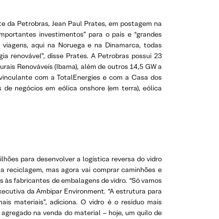
te da Petrobras, Jean Paul Prates, em postagem na
“importantes investimentos” para o país e “grandes
s viagens, aqui na Noruega e na Dinamarca, todas
a renovável”, disse Prates. A Petrobras possui 23
turais Renováveis (Ibama), além de outros 14,5 GW a
vinculante com a TotalEnergies e com a Casa dos
s de negócios em eólica onshore (em terra), eólica
lhões para desenvolver a logística reversa do vidro
a a reciclagem, mas agora vai comprar caminhões e
os às fabricantes de embalagens de vidro. “Só vamos
executiva da Ambipar Environment. “A estrutura para
is materiais”, adiciona. O vidro é o resíduo mais
r agregado na venda do material – hoje, um quilo de