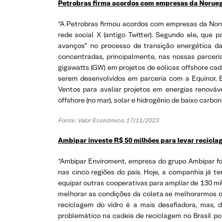
Petrobras firma acordos com empresas da Norue
“A Petrobras firmou acordos com empresas da Noru
rede social X (antigo Twitter). Segundo ele, que 
avanços” no processo de transição energética da
concentradas, principalmente, nas nossas parceri
gigawatts (GW) em projetos de eólicas offshore cad
serem desenvolvidos em parceria com a Equinor.
Ventos para avaliar projetos em energias renováve
offshore (no mar), solar e hidrogênio de baixo carbon
Fonte: Valor Econômico, 17/11/2023
Ambipar investe R$ 50 milhões para levar reciclag
“Ambipar Enviroment, empresa do grupo Ambipar foca
nas cinco regiões do país. Hoje, a companhia já 
equipar outras cooperativas para ampliar de 130 mi
melhorar as condições da coleta se melhorarmos os 
reciclagem do vidro é a mais desafiadora, mas, d
problemático na cadeia de reciclagem no Brasil por