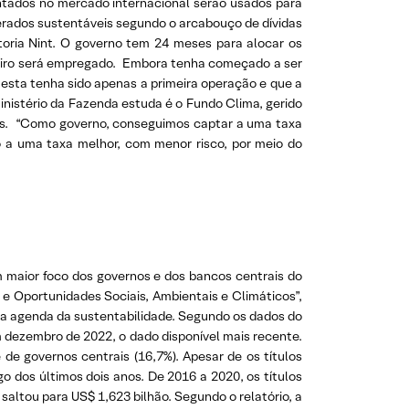
antados no mercado internacional serão usados para
derados sustentáveis segundo o arcabouço de dívidas
oria Nint. O governo tem 24 meses para alocar os
nheiro será empregado. Embora tenha começado a ser
 esta tenha sido apenas a primeira operação e que a
nistério da Fazenda estuda é o Fundo Clima, gerido
rdes. “Como governo, conseguimos captar a uma taxa
do a uma taxa melhor, com menor risco, por meio do
m maior foco dos governos e dos bancos centrais do
 e Oportunidades Sociais, Ambientais e Climáticos”,
 na agenda da sustentabilidade. Segundo os dados do
m dezembro de 2022, o dado disponível mais recente.
 de governos centrais (16,7%). Apesar de os títulos
o dos últimos dois anos. De 2016 a 2020, os títulos
altou para US$ 1,623 bilhão. Segundo o relatório, a