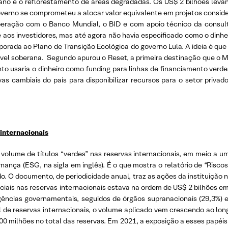
rbano e o reflorestamento de áreas degradadas. Os US$ 2 bilhões lev
 governo se comprometeu a alocar valor equivalente em projetos consi
eração com o Banco Mundial, o BID e com apoio técnico da consult
e aos investidores, mas até agora não havia especificado como o di
porada ao Plano de Transição Ecológica do governo Lula. A ideia é que
vel soberana. Segundo apurou o Reset, a primeira destinação que o Mi
nto usaria o dinheiro como funding para linhas de financiamento ve
vas cambiais do país para disponibilizar recursos para o setor priva
 internacionais
volume de títulos “verdes” nas reservas internacionais, em meio a u
ança (ESG, na sigla em inglês). É o que mostra o relatório de “Riscos
. O documento, de periodicidade anual, traz as ações da instituição
sociais nas reservas internacionais estava na ordem de US$ 2 bilhões e
gências governamentais, seguidos de órgãos supranacionais (29,3%) e
 de reservas internacionais, o volume aplicado vem crescendo ao long
milhões no total das reservas. Em 2021, a exposição a esses papéis s