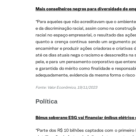
Mais conselheiros negros para diversidade de e
“Para aqueles que não acreditavam que o ambient
e da discriminação racial, assim como na construção
racial no espaço empresarial, o resultado das açõe
quanto a crença continua sendo um argumento pod
encaminhar e produzir ações criadoras e criativas
até os dias atuais nega o racismo e desacredita na s
pele, e para um pensamento corporativo que entend
e garantida do mérito como finalidade e responsabi
adequadamente, evidencia da mesma forma o risco de 
Fonte: Valor Econômico, 19/11/2023
Política
Bônus soberano ESG vai financiar ônibus elétrico
“Parte dos R$ 10 bilhões captados com o primeiro 