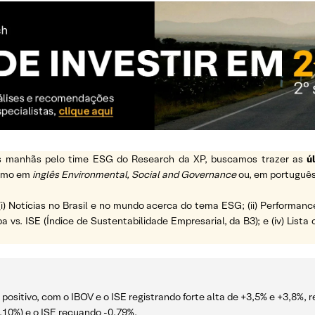
 as manhãs pelo time ESG do Research da XP, buscamos trazer as
ú
ermo em
inglês Environmental, Social and Governance
ou, em português
(i) Notícias no Brasil e no mundo acerca do tema ESG; (ii) Performanc
a vs. ISE (Índice de Sustentabilidade Empresarial, da B3); e (iv) List
ositivo, com o IBOV e o ISE registrando forte alta de +3,5% e +3,8%, 
0,10%) e o ISE recuando -0,79%.