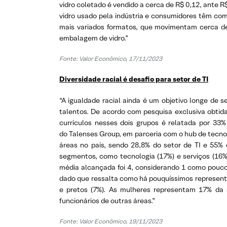
vidro coletado é vendido a cerca de R$ 0,12, ante R$
vidro usado pela indústria e consumidores têm co
mais variados formatos, que movimentam cerca de
embalagem de vidro.”
Fonte:
Valor Econômico, 17/11/2023
Diversidade racial é desafio para setor de TI
“A igualdade racial ainda é um objetivo longe de 
talentos. De acordo com pesquisa exclusiva obtida 
currículos nesses dois grupos é relatada por 33
do Talenses Group, em parceria com o hub de tecno
áreas no país, sendo 28,8% do setor de TI e 55% 
segmentos, como tecnologia (17%) e serviços (16%)
média alcançada foi 4, considerando 1 como pouco
dado que ressalta como há pouquíssimos representa
e pretos (7%). As mulheres representam 17% da 
funcionários de outras áreas.”
Fonte:
Valor Econômico, 19/11/2023