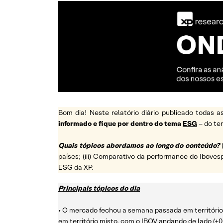
Bom dia! Neste relatório diário publicado todas
informado e fique por dentro do tema
ESG
– do t
Quais tópicos abordamos ao longo do conteúdo?
países; (iii) Comparativo da performance do Ibovesp
ESG da XP.
Principais tópicos do dia
• O mercado fechou a semana passada em território p
em território misto, com o IBOV andando de lado (+