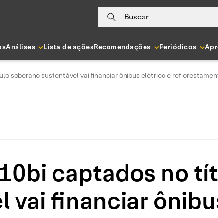
Buscar
os
Análises
Lista de ações
Recomendações
Periódicos
Apr
ulo soberano sustentável vai financiar ônibus elétrico e reflorestame
10bi captados no tí
 vai financiar ônibu