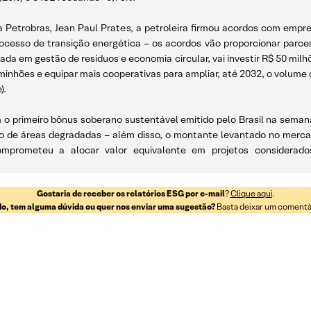
da Petrobras, Jean Paul Prates, a petroleira firmou acordos com em
ocesso de transição energética – os acordos vão proporcionar parcerias
a em gestão de resíduos e economia circular, vai investir R$ 50 milhõe
minhões e equipar mais cooperativas para ampliar, até 2032, o volum
).
m o primeiro bônus soberano sustentável emitido pelo Brasil na semana
o de áreas degradadas – além disso, o montante levantado no mercad
omprometeu a alocar valor equivalente em projetos considerado
Gostaria de receber os relatórios ESG por e-mail
?
Clique aqui
.
o, tem alguma dúvida ou quer nos enviar uma sugestão?
Basta deixar um comentári