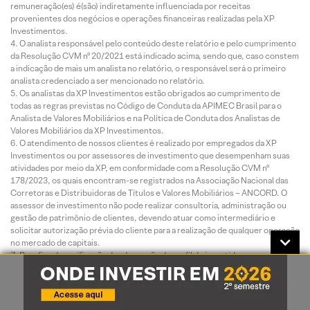
remuneração(es) é(são) indiretamente influenciada por receitas
provenientes dos negócios e operações financeiras realizadas pela XP
Investimentos.
O analista responsável pelo conteúdo deste relatório e pelo cumprimento
da Resolução CVM nº 20/2021 está indicado acima, sendo que, caso constem
a indicação de mais um analista no relatório, o responsável será o primeiro
analista credenciado a ser mencionado no relatório.
Os analistas da XP Investimentos estão obrigados ao cumprimento de
todas as regras previstas no Código de Conduta da APIMEC Brasil para o
Analista de Valores Mobiliários e na Política de Conduta dos Analistas de
Valores Mobiliários da XP Investimentos.
O atendimento de nossos clientes é realizado por empregados da XP
Investimentos ou por assessores de investimento que desempenham suas
atividades por meio da XP, em conformidade com a Resolução CVM nº
178/2023, os quais encontram-se registrados na Associação Nacional das
Corretoras e Distribuidoras de Títulos e Valores Mobiliários – ANCORD. O
assessor de investimento não pode realizar consultoria, administração ou
gestão de patrimônio de clientes, devendo atuar como intermediário e
solicitar autorização prévia do cliente para a realização de qualquer operação
no mercado de capitais.
Para fins de verificação da adequação do perfil do investidor aos serviços e
produtos de investimento oferecidos pela XP Investimentos, utilizamos a
metodologia de adequação dos produtos por portfólio, nos termos das
Regras e Procedimentos ANBIMA de Suitability nº 01 e do Código ANBIMA
de Distribuição de Produtos de Investimento. Essa metodologia consiste em