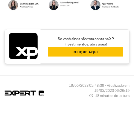
Se você ainda não tem conta na XP
Investimentos, abra a sua!
CLIQUE AQUI
19/05/2023 05:48:39 • Atualizado em
19/05/2023 06:26:19
18 minutos de leitura