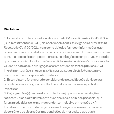
Disclaimer:
Este relatório de análise foi elaborado pela XP Investimentos CCTVM S.A.
(“XP Investimentos ou XP”) de acordo com todas as exigências previstas na
Resolução CVM 20/2021, tem como objetivo fornecer informações que
possam auxiliar o investidor a tomar sua própria decisão de investimento, não
constituindo qualquer tipo de oferta ou solicitação de compra e/ou venda de
qualquer produto. As informações contidas neste relatório são consideradas
válidas na data de sua divulgação e foram obtidas de fontes públicas. A XP
Investimentos não se responsabiliza por qualquer decisão tomada pelo
cliente com base no presente relatório.
Este relatório foi elaborado considerando a classificação de risco dos
produtos de modo a gerar resultados de alocação para cada perfil de
investidor.
O(s) signatário(s) deste relatório declara(m) que as recomendações
refletem única e exclusivamente suas análises e opiniões pessoais, que
foram produzidas de forma independente, inclusive em relação à XP
Investimentos e que estão sujeitas a modificações sem aviso prévio em
decorrência de alterações nas condições de mercado, e que sua(s)