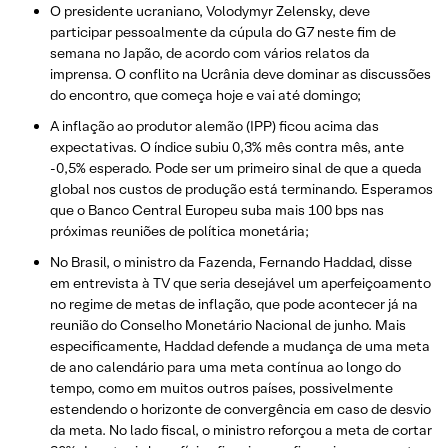
O presidente ucraniano, Volodymyr Zelensky, deve
participar pessoalmente da cúpula do G7 neste fim de
semana no Japão, de acordo com vários relatos da
imprensa. O conflito na Ucrânia deve dominar as discussões
do encontro, que começa hoje e vai até domingo;
A inflação ao produtor alemão (IPP) ficou acima das
expectativas. O índice subiu 0,3% mês contra mês, ante
-0,5% esperado. Pode ser um primeiro sinal de que a queda
global nos custos de produção está terminando. Esperamos
que o Banco Central Europeu suba mais 100 bps nas
próximas reuniões de política monetária;
No Brasil, o ministro da Fazenda, Fernando Haddad, disse
em entrevista à TV que seria desejável um aperfeiçoamento
no regime de metas de inflação, que pode acontecer já na
reunião do Conselho Monetário Nacional de junho. Mais
especificamente, Haddad defende a mudança de uma meta
de ano calendário para uma meta contínua ao longo do
tempo, como em muitos outros países, possivelmente
estendendo o horizonte de convergência em caso de desvio
da meta. No lado fiscal, o ministro reforçou a meta de cortar