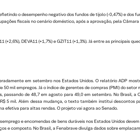
fletindo o desempenho negativo dos fundos de tijolo (-0,47%) e dos fun
cupações fiscais no cenário doméstico, após a aprovação, pela Câmara 
 (+2,6%), DEVA11 (+1,7%) e GZIT11 (+1,3%). Já entre as principais que
speradamente em setembro nos Estados Unidos. O relatório ADP most
e 50 mil empregos. Já o índice de gerentes de compras (PMI) do seto
, passando de 48,7 em agosto para 49,0 em setembro. No Brasil, a 
R$ 5 mil. Além dessa mudança, o texto também institui descontos pa
ma efetiva para altas rendas. O projeto vai agora ao Senado.
-desemprego e encomendas de bens duráveis nos Estados Unidos devem
iços e composto. No Brasil, a Fenabrave divulga dados sobre emplacam