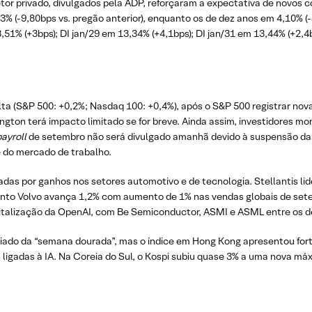
or privado, divulgados pela ADP, reforçaram a expectativa de novos c
% (-9,80bps vs. pregão anterior), enquanto os de dez anos em 4,10% (-
3,51% (+3bps); DI jan/29 em 13,34% (+4,1bps); DI jan/31 em 13,44% (+2,4b
lta (S&P 500: +0,2%; Nasdaq 100: +0,4%), após o S&P 500 registrar nov
gton terá impacto limitado se for breve. Ainda assim, investidores mon
payroll
de setembro não será divulgado amanhã devido à suspensão das
 do mercado de trabalho.
das por ganhos nos setores automotivo e de tecnologia. Stellantis lid
anto Volvo avança 1,2% com aumento de 1% nas vendas globais de set
pitalização da OpenAI, com Be Semiconductor, ASMI e ASML entre os 
iado da “semana dourada”, mas o índice em Hong Kong apresentou fort
s ligadas à IA. Na Coreia do Sul, o Kospi subiu quase 3% a uma nova má