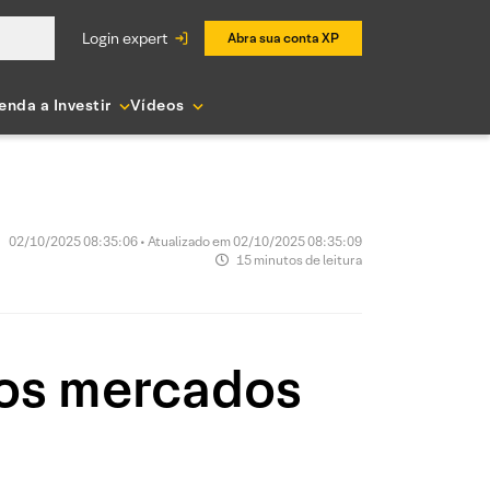
login expert
Abra sua conta XP
enda a Investir
Vídeos
02/10/2025 08:35:06 • Atualizado em 02/10/2025 08:35:09
15 minutos de leitura
 os mercados