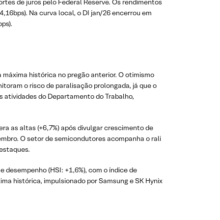
ortes de juros pelo Federal Reserve. Os rendimentos
4,16bps). Na curva local, o DI jan/26 encerrou em
ps).
a máxima histórica no pregão anterior. O otimismo
itoram o risco de paralisação prolongada, já que o
 atividades do Departamento do Trabalho,
era as altas (+6,7%) após divulgar crescimento de
embro. O setor de semicondutores acompanha o rali
destaques.
e desempenho (HSI: +1,6%), com o índice de
xima histórica, impulsionado por Samsung e SK Hynix