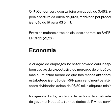
O
IFIX
encerrou a quarta-feira em queda de 0,46%, re
pela abertura da curva de juros, motivada por preo
isenção do IR para R$ 5 mil.
Entre as maiores altas do dia, destacaram-se SARE11
BROF11 (-2,2%).
Economia
A criação de empregos no setor privado caiu ine
bem abaixo da expectativa do mercado de criação d
mas a um ritmo menor do que nos meses anteriores
estabelece isenção de IRPF para rendimentos até 
sobre dividendos acima de R$ 50 mil e alíquota míni
Na agenda do dia, os dados de pedidos de auxílio
do governo. No Japão, termos dados do PMI de serv