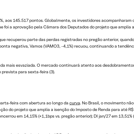
5%, aos 145.517 pontos. Globalmente, os investidores acompanharam o 
e foi a aprovação pela Câmara dos Deputados do projeto que amplia a f
 que recuperou parte das perdas registradas no pregão anterior, quan
nta negativa, Vamos (VAMO3, -4,1%) recuou, continuando a tendência
enda mais esvaziada. O mercado continuará atento aos desdobramento
prevista para sexta-feira (3).
uarta-feira com abertura ao longo da
curva
. No Brasil, o movimento n
ação do projeto que amplia a isenção do Imposto de Renda para até R$
encerrou em 14,15% (+1,1bps vs. pregão anterior); DI jan/27 em 13,51% (