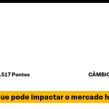
.517 Pontos
CÂMBIO 
ue pode impactar o mercado h