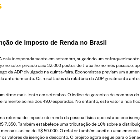
s
nção de Imposto de Renda no Brasil
UA caiu inesperadamente em setembro, sugerindo um enfraquecimento
go no setor privado caiu 32.000 postos de trabalho no mês passado, a
ego da ADP divulgado na quinta-feira. Economistas previam um aumen
o anteriormente. Os resultados do relatório da ADP geralmente antec
um ritmo mais lento em setembro. O índice de gerentes de compras do
geiramente acima dos 49,0 esperados. No entanto, este valor ainda fi
a reforma do imposto de renda da pessoa física que estabelece isenç
 7.350. Também estabelece uma tributação de 10% sobre a distribuiçã
s mensais acima de R$ 50.000. O relator também aceitou uma emenda n
 os valores de isenção e desconto. O projeto agora segue para o Sena