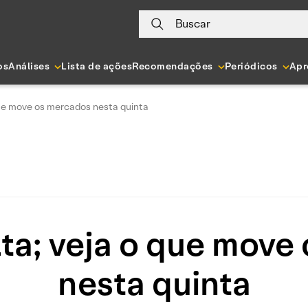
Buscar
os
Análises
Lista de ações
Recomendações
Periódicos
Apr
que move os mercados nesta quinta
lta; veja o que move
nesta quinta