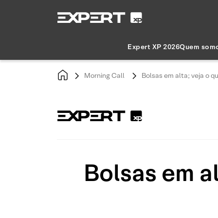
Expert XP 2026
Quem som
Morning Call
Bolsas em alta; veja o 
Bolsas em a