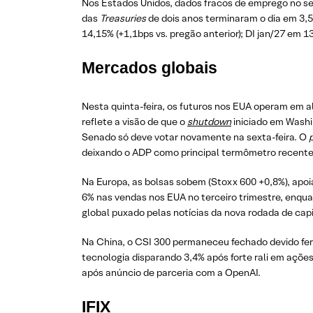
Nos Estados Unidos, dados fracos de emprego no set
das
Treasuries
de dois anos terminaram o dia em 3,53
14,15% (+1,1bps vs. pregão anterior); DI jan/27 em 1
Mercados globais
Nesta quinta-feira, os futuros nos EUA operam em a
reflete a visão de que o
shutdown
iniciado em Washin
Senado só deve votar novamente na sexta-feira. O
deixando o ADP como principal termômetro recente
Na Europa, as bolsas sobem (Stoxx 600 +0,8%), apoia
6% nas vendas nos EUA no terceiro trimestre, enqu
global puxado pelas notícias da nova rodada de ca
Na China, o CSI 300 permaneceu fechado devido fer
tecnologia disparando 3,4% após forte rali em açõe
após anúncio de parceria com a OpenAI.
IFIX