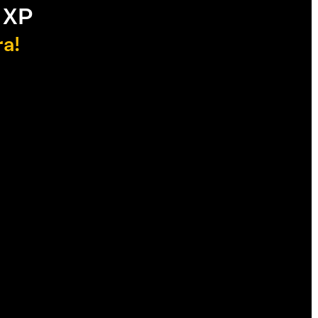
 XP
ra!