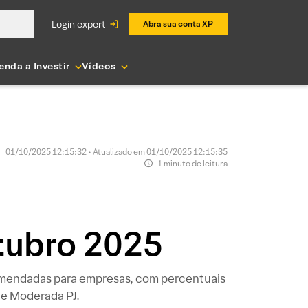
login expert
Abra sua conta XP
enda a Investir
Vídeos
01/10/2025 12:15:32 • Atualizado em 01/10/2025 12:15:35
1 minuto de leitura
utubro 2025
comendadas para empresas, com percentuais
J e Moderada PJ.