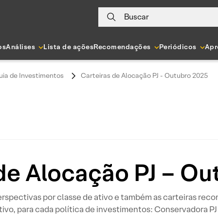
Buscar
os
Análises
Lista de ações
Recomendações
Periódicos
Apr
uia de Investimentos
Carteiras de Alocação PJ - Outubro 2025
de Alocação PJ – O
erspectivas por classe de ativo e também as carteiras re
tivo, para cada política de investimentos: Conservadora P