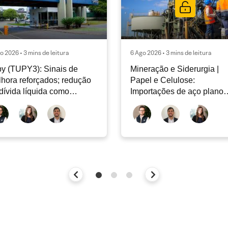
o 2026 • 3 mins de leitura
6 Ago 2026 • 3 mins de leitura
y (TUPY3): Sinais de
Mineração e Siderurgia |
hora reforçados; redução
Papel e Celulose:
dívida líquida como
Importações de aço plano
taque positivo; revisão do
retomam trajetória de qued
26
em Jul’26