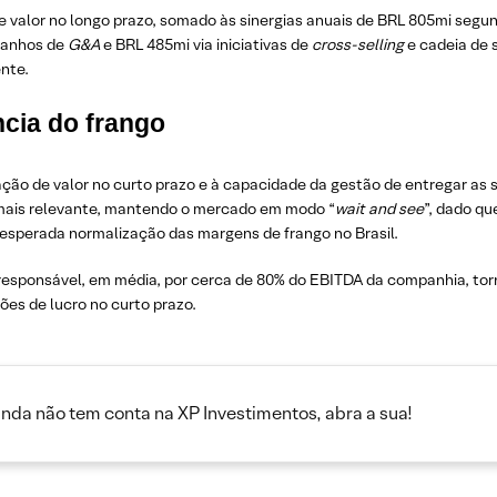
e valor no longo prazo, somado às sinergias anuais de BRL 805mi segu
ganhos de
G&A
e BRL 485mi via iniciativas de
cross-selling
e cadeia de 
ente.
cia do frango
ção de valor no curto prazo e à capacidade da gestão de entregar as s
 mais relevante, mantendo o mercado em modo “
wait and see
”, dado qu
esperada normalização das margens de frango no Brasil.
responsável, em média, por cerca de 80% do EBITDA da companhia, to
sões de lucro no curto prazo.
inda não tem conta na XP Investimentos, abra a sua!