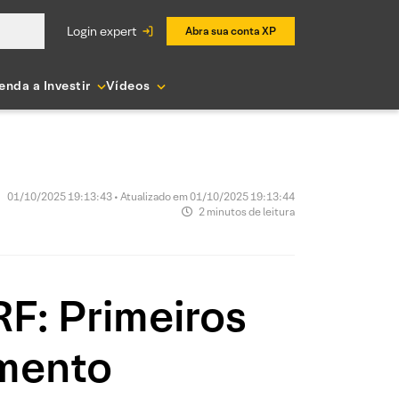
login expert
Abra sua conta XP
enda a Investir
Vídeos
01/10/2025 19:13:43 • Atualizado em 01/10/2025 19:13:44
2 minutos de leitura
F: Primeiros
imento