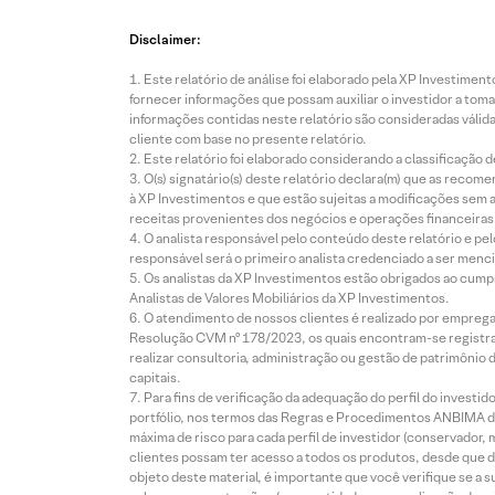
Disclaimer:
Este relatório de análise foi elaborado pela XP Investim
fornecer informações que possam auxiliar o investidor a toma
informações contidas neste relatório são consideradas válida
cliente com base no presente relatório.
Este relatório foi elaborado considerando a classificação d
O(s) signatário(s) deste relatório declara(m) que as reco
à XP Investimentos e que estão sujeitas a modificações sem 
receitas provenientes dos negócios e operações financeiras 
O analista responsável pelo conteúdo deste relatório e pe
responsável será o primeiro analista credenciado a ser menci
Os analistas da XP Investimentos estão obrigados ao cumpr
Analistas de Valores Mobiliários da XP Investimentos.
O atendimento de nossos clientes é realizado por empreg
Resolução CVM nº 178/2023, os quais encontram-se registrad
realizar consultoria, administração ou gestão de patrimônio 
capitais.
Para fins de verificação da adequação do perfil do invest
portfólio, nos termos das Regras e Procedimentos ANBIMA de
máxima de risco para cada perfil de investidor (conservado
clientes possam ter acesso a todos os produtos, desde que de
objeto deste material, é importante que você verifique se a