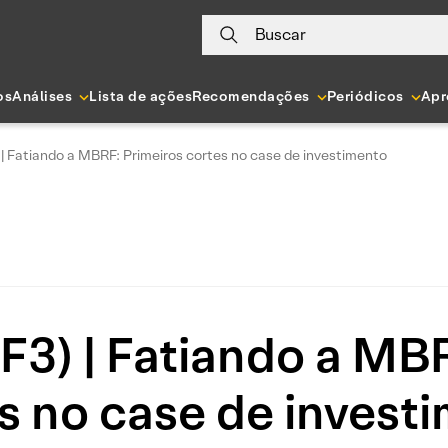
Buscar
os
Análises
Lista de ações
Recomendações
Periódicos
Apr
 Fatiando a MBRF: Primeiros cortes no case de investimento
) | Fatiando a MBR
s no case de invest