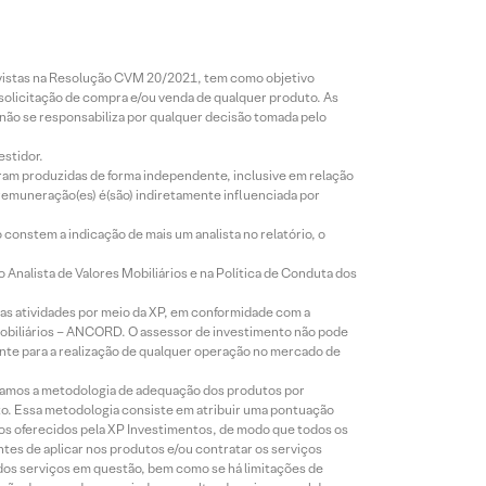
revistas na Resolução CVM 20/2021, tem como objetivo
 solicitação de compra e/ou venda de qualquer produto. As
 não se responsabiliza por qualquer decisão tomada pelo
estidor.
foram produzidas de forma independente, inclusive em relação
 remuneração(es) é(são) indiretamente influenciada por
constem a indicação de mais um analista no relatório, o
Analista de Valores Mobiliários e na Política de Conduta dos
s atividades por meio da XP, em conformidade com a
Mobiliários – ANCORD. O assessor de investimento não pode
iente para a realização de qualquer operação no mercado de
lizamos a metodologia de adequação dos produtos por
to. Essa metodologia consiste em atribuir uma pontuação
tos oferecidos pela XP Investimentos, de modo que todos os
ntes de aplicar nos produtos e/ou contratar os serviços
 dos serviços em questão, bem como se há limitações de