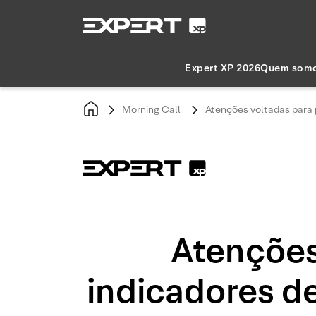
Expert XP 2026
Quem som
Morning Call
Atenções voltadas para 
Atenções
indicadores d