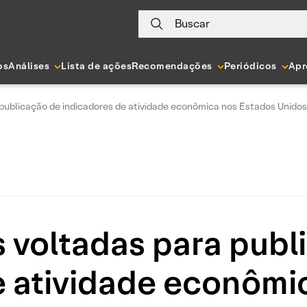
Buscar
os
Análises
Lista de ações
Recomendações
Periódicos
Apr
publicação de indicadores de atividade econômica nos Estados Unidos
 voltadas para publ
e atividade econômi