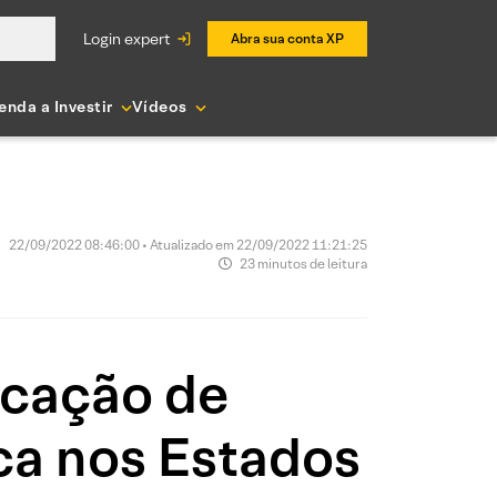
login expert
Abra sua conta XP
enda a Investir
Vídeos
22/09/2022 08:46:00 • Atualizado em 22/09/2022 11:21:25
23 minutos de leitura
icação de
ca nos Estados