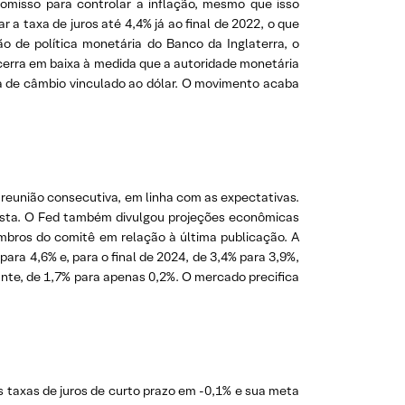
romisso para controlar a inflação, mesmo que isso
a taxa de juros até 4,4% já ao final de 2022, o que
ão de política monetária do Banco da Inglaterra, o
ncerra em baixa à medida que a autoridade monetária
ma de câmbio vinculado ao dólar. O movimento acaba
 reunião consecutiva, em linha com as expectativas.
onista. O Fed também divulgou projeções econômicas
bros do comitê em relação à última publicação. A
 para 4,6% e, para o final de 2024, de 3,4% para 3,9%,
te, de 1,7% para apenas 0,2%. O mercado precifica
as taxas de juros de curto prazo em -0,1% e sua meta