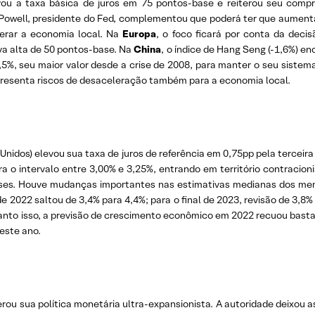
vou a taxa básica de juros em 75 pontos-base e reiterou seu comp
Powell, presidente do Fed, complementou que poderá ter que aumentar 
erar a economia local. Na
Europa
, o foco ficará por conta da decis
a alta de 50 pontos-base. Na
China
, o índice de Hang Seng (-1,6%) e
3,5%, seu maior valor desde a crise de 2008, para manter o seu siste
epresenta riscos de desaceleração também para a economia local.
Unidos) elevou sua taxa de juros de referência em 0,75pp pela terceira
a o intervalo entre 3,00% e 3,25%, entrando em território contraci
ses. Houve mudanças importantes nas estimativas medianas dos mem
de 2022 saltou de 3,4% para 4,4%; para o final de 2023, revisão de 3,8%
nto isso, a previsão de crescimento econômico em 2022 recuou bastan
deste ano.
erou sua política monetária ultra-expansionista. A autoridade deixou 