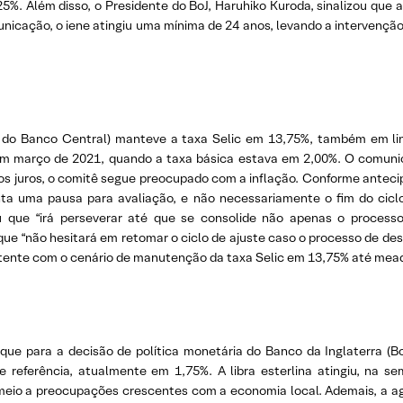
25%. Além disso, o Presidente do BoJ, Haruhiko Kuroda, sinalizou que 
omunicação, o iene atingiu uma mínima de 24 anos, levando a intervençã
a do Banco Central) manteve a taxa Selic em 13,75%, também em lin
do em março de 2021, quando a taxa básica estava em 2,00%. O com
s juros, o comitê segue preocupado com a inflação. Conforme antecip
enta uma pausa para avaliação, e não necessariamente o fim do ciclo
 que “irá perseverar até que se consolide não apenas o proces
que “não hesitará em retomar o ciclo de ajuste caso o processo de d
stente com o cenário de manutenção da taxa Selic em 13,75% até me
que para a decisão de política monetária do Banco da Inglaterra (B
 referência, atualmente em 1,75%. A libra esterlina atingiu, na s
meio a preocupações crescentes com a economia local. Ademais, a age