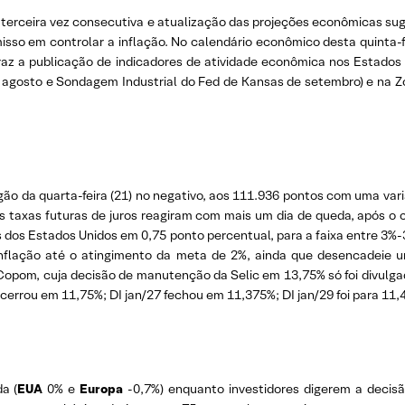
a terceira vez consecutiva e atualização das projeções econômicas su
so em controlar a inflação. No calendário econômico desta quinta-fe
traz a publicação de indicadores de atividade econômica nos Estad
agosto e Sondagem Industrial do Fed de Kansas de setembro) e na Z
regão da quarta-feira (21) no negativo, aos 111.936 pontos com uma va
As taxas futuras de juros reagiram com mais um dia de queda, após o
os dos Estados Unidos em 0,75 ponto percentual, para a faixa entre 3
inflação até o atingimento da meta de 2%, ainda que desencadeie
Copom, cuja decisão de manutenção da Selic em 13,75% só foi divulga
ncerrou em 11,75%; DI jan/27 fechou em 11,375%; DI jan/29 foi para 11,
a (
EUA
0% e
Europa
-0,7%) enquanto investidores digerem a decisã