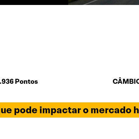
.936 Pontos
CÂMBIO 
ue pode impactar o mercado h