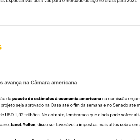
ia: Expectativas positivas para o mercado de aço no Brasil para 2021
s
los avança na Câmara americana
ção do
pacote de estímulos à economia americana
na comissão orçam
o projeto seja aprovado na Casa até o fim da semana e no Senado até
de USD 1,92 trilhões. No entanto, lembramos que ainda pode sofrer al
icano,
Janet Yellen
, disse ser favorável a impostos mais altos sobre e