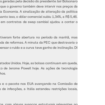
s geradas pela decisão do presidente Jair Bolsonaro
 que o governo também deve intervir nos preços da
a Economia. A sinalização de alteração da política
nto isso, o dólar comercial subiu 1,34%, a R$ 5,46.
 em contratos de swap cambial ajudou a conter o
tiveram forte abertura no período da manhã, mas
da de reformas. A minuta da PEC que destravaria o
nsar o ruído e a curva teve ganho de inclinação. DI
Estados Unidos. Hoje, as bolsas continuam em queda,
o de Jerome Powell hoje. As ações de tecnologia
hos.
cina e o pacote nos EUA avançando na Comissão de
 infecções, a Itália estendeu restrições locais,
oa, com alguns avanços estruturais relevantes no