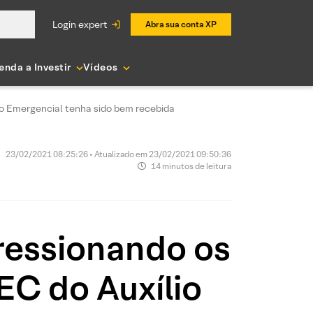
login expert
Abra sua conta XP
enda a Investir
Vídeos
o Emergencial tenha sido bem recebida
23/02/2021 08:25:26 • Atualizado em 23/02/2021 09:50:36
14 minutos de leitura
ressionando os
EC do Auxílio