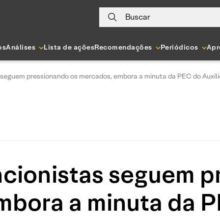
Buscar
os
Análises
Lista de ações
Recomendações
Periódicos
Apr
 seguem pressionando os mercados, embora a minuta da PEC do Auxíli
ncionistas seguem p
bora a minuta da P