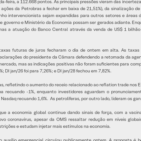
feira, a 112.668 pontos. As principais pressões vieram das incerteza
 ações da Petrobras a fechar em baixa de 21,51%), da sinalização de
nho intervencionista sejam expandidas para outros setores e áreas d
e governo e Ministério da Economia possam ser gerados adiante. Enqua
mas a atuação do Banco Central através da venda de US$ 1 bilhão
axas futuras de juros fecharam o dia de ontem em alta. As taxas 
 declarações do presidente da Câmara defendendo a retomada da agen
ercado, mas as indicações positivas não foram suficientes para compe
; DI jan/26 foi para 7,26%; e DI jan/28 fechou em 7,82%.
s, refletindo o aumento do receio relacionado ao reflation trade nos 
a recuando -1%, enquanto investidores aguardam o pronunciament
asdaq recuando 1,6%. As petrolíferas, por outro lado, lideram os gan
e que a economia global continue dando sinais de força, com a va
coronavírus, apesar da OMS ressaltar redução em níveis globais de
strições e estudam injetar mais estímulos na economia.
 auxílio emergencial circulou publicamente ontem. A proposta é b