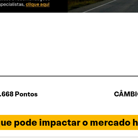
.668 Pontos
CÂMBIO
ue pode impactar o mercado h