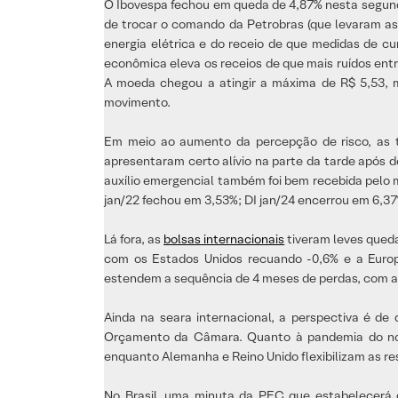
O Ibovespa fechou em queda de 4,87% nesta segunda-
de trocar o comando da Petrobras (que levaram as
energia elétrica e do receio de que medidas de cu
econômica eleva os receios de que mais ruídos entr
A moeda chegou a atingir a máxima de R$ 5,53, 
movimento.
Em meio ao aumento da percepção de risco, as t
apresentaram certo alívio na parte da tarde após
auxílio emergencial também foi bem recebida pelo m
jan/22 fechou em 3,53%; DI jan/24 encerrou em 6,37%
Lá fora, as
bolsas internacionais
tiveram leves queda
com os Estados Unidos recuando -0,6% e a Europ
estendem a sequência de 4 meses de perdas, com a N
Ainda na seara internacional, a perspectiva é d
Orçamento da Câmara. Quanto à pandemia do novo 
enquanto Alemanha e Reino Unido flexibilizam as re
No Brasil, uma minuta da PEC que estabelecerá o