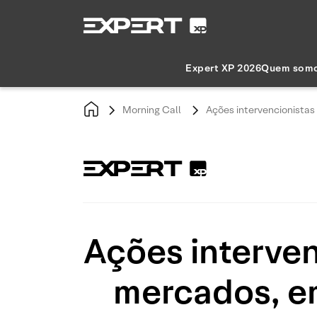
Expert XP 2026
Quem som
Morning Call
Ações intervencionistas
Ações interve
mercados, em