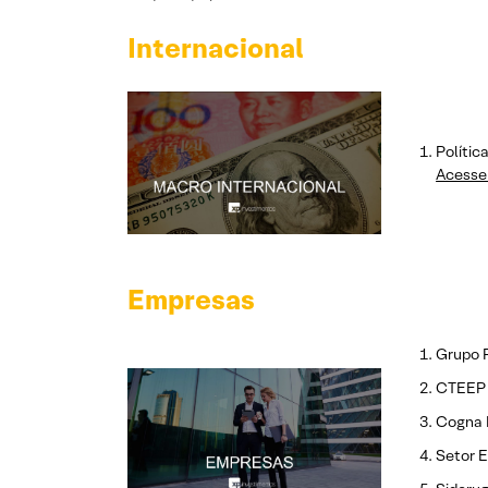
Internacional
Polític
Acesse 
Empresas
Grupo P
CTEEP 
Cogna 
Setor E