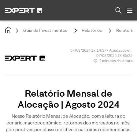
Guia de Investimentos
Relatórios
Relatório 
07/08/2024 17:14:37 • Atualizado em
07/08/2024 17:35:25
2 minutos de leitura
Relatório Mensal de
Alocação | Agosto 2024
Nosso Relatório Mensal de Alocação, com a leitura do
cenário macroeconômico, retornos dos mercados no mês,
perspectivas por classe de ativo e carteiras recomendadas.