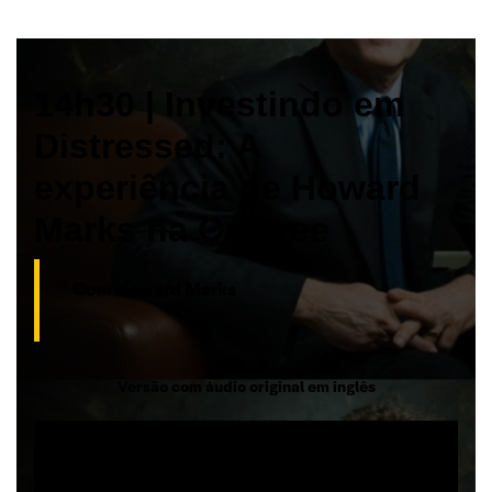
14h30 | Investindo em
Distressed: A
experiência de Howard
Marks na Oaktree
Com Howard Marks
Versão com áudio original em inglês