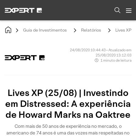
Guia de Investimentos
Relatórios
Lives XP (
24/08/2020 10:44:43 • Atualizado em
25/08/2020 13:12:03
1 minuto de leitura
Lives XP (25/08) | Investindo
em Distressed: A experiência
de Howard Marks na Oaktree
Com mais de 50 anos de experiência no mercado, o
americano de 74 anos é uma das vozes mais respeitadas no