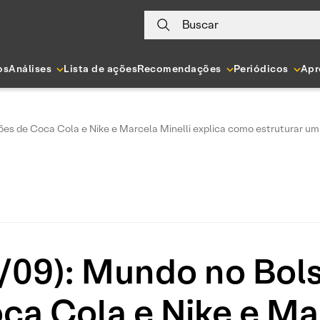
Buscar
os
Análises
Lista de ações
Recomendações
Periódicos
Apr
ções de Coca Cola e Nike e Marcela Minelli explica como estruturar u
0/09): Mundo no Bols
ca Cola e Nike e Mar