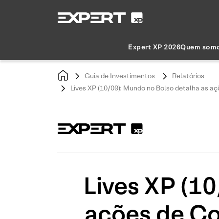
Expert XP 2026
Quem som
Guia de Investimentos
Relatórios
Lives XP (10/09): Mundo no Bolso detalha as a
Lives XP (1
ações de Co