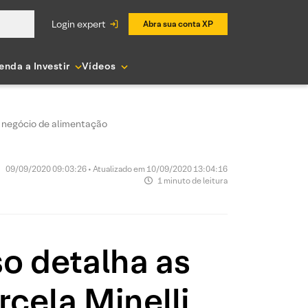
login expert
Abra sua conta XP
enda a Investir
Vídeos
m negócio de alimentação
09/09/2020 09:03:26 • Atualizado em 10/09/2020 13:04:16
1 minuto de leitura
o detalha as
cela Minelli