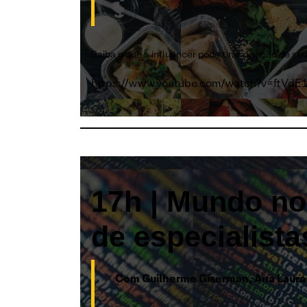
Saiba o que a influencer pode tirar de lição de 
https://www.youtube.com/watch?v=ftVdE
17h | Mundo no 
de especialista
Com Guilherme Giserman, Ana Laur