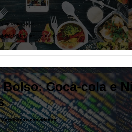
seu empreendimento.
1iMWZM&feature=youtu.be
Bolso: Coca-cola e Ni
s
a Magalhães
e convidados