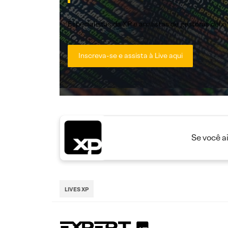
Especialistas da XP e analistas de gestoras deb
Inscreva-se e assista à Live aqui
Se você a
LIVES XP