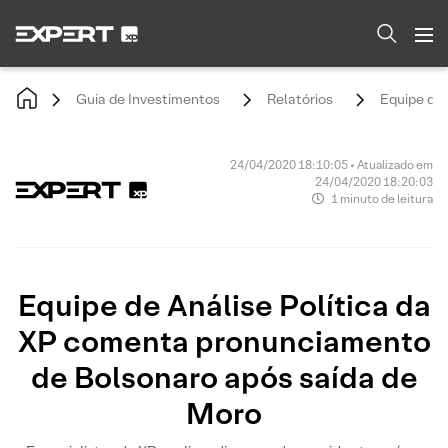
Guia de Investimentos
Relatórios
Equipe de 
24/04/2020 18:10:05 • Atualizado em
24/04/2020 18:20:03
1 minuto de leitura
Equipe de Análise Política da
XP comenta pronunciamento
de Bolsonaro após saída de
Moro