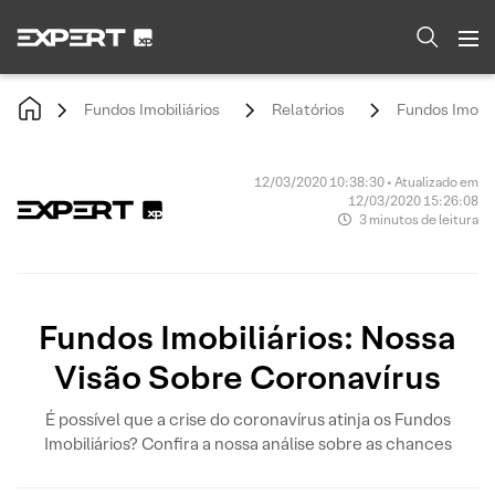
Fundos Imobiliários
Relatórios
Fundos Imobil
12/03/2020 10:38:30 • Atualizado em
12/03/2020 15:26:08
3 minutos de leitura
Fundos Imobiliários: Nossa
Visão Sobre Coronavírus
É possível que a crise do coronavírus atinja os Fundos
Imobiliários? Confira a nossa análise sobre as chances