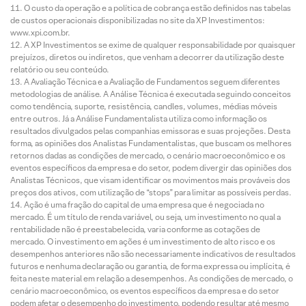
O custo da operação e a política de cobrança estão definidos nas tabelas
de custos operacionais disponibilizadas no site da XP Investimentos:
www.xpi.com.br.
A XP Investimentos se exime de qualquer responsabilidade por quaisquer
prejuízos, diretos ou indiretos, que venham a decorrer da utilização deste
relatório ou seu conteúdo.
A Avaliação Técnica e a Avaliação de Fundamentos seguem diferentes
metodologias de análise. A Análise Técnica é executada seguindo conceitos
como tendência, suporte, resistência, candles, volumes, médias móveis
entre outros. Já a Análise Fundamentalista utiliza como informação os
resultados divulgados pelas companhias emissoras e suas projeções. Desta
forma, as opiniões dos Analistas Fundamentalistas, que buscam os melhores
retornos dadas as condições de mercado, o cenário macroeconômico e os
eventos específicos da empresa e do setor, podem divergir das opiniões dos
Analistas Técnicos, que visam identificar os movimentos mais prováveis dos
preços dos ativos, com utilização de “stops” para limitar as possíveis perdas.
Ação é uma fração do capital de uma empresa que é negociada no
mercado. É um título de renda variável, ou seja, um investimento no qual a
rentabilidade não é preestabelecida, varia conforme as cotações de
mercado. O investimento em ações é um investimento de alto risco e os
desempenhos anteriores não são necessariamente indicativos de resultados
futuros e nenhuma declaração ou garantia, de forma expressa ou implícita, é
feita neste material em relação a desempenhos. As condições de mercado, o
cenário macroeconômico, os eventos específicos da empresa e do setor
podem afetar o desempenho do investimento, podendo resultar até mesmo