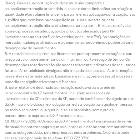
Risco). Caso a sua pontuação de risco atual não comporte a
aplicação/contratação pretendida, ou caso existam limitações em relação à
quantidade e/ou volume financeiro para a referida aplicação/contratação, isto
significa que, com base na composição atual da sua carteira, esta
aplicação/contratação não está adequada ao seu perfil. Em caso de dúvidas
sobre o processo de adequação dos produtos oferecidos pela XP
Investimentos ao seu perfil de investidor, consulte o FAQ. As condições de
mercado, mudanças climáticas e o cenário macroeconômico podem afetar o
desempenho do investimento.
A rentabilidade de produtos financeiros pode apresentar variações e seu
preço ou valor pode aumentar ou diminuir num curto espaço de tempo. Os
desempenhos anteriores não são necessariamente indicativos de resultados
futuros. A rentabilidade divulgada não é líquida de impostos. As informações
presentes neste material são baseadas em simulações e os resultados reais
poderão ser significativamente diferentes.
Este relatório é destinado à circulação exclusiva para a rede de
relacionamento da XP Investimentos, incluindo assessores de
investimentos da XP e clientes da XP, podendo também ser divulgado no site
da XP. Fica proibida sua reprodução ou redistribuição para qualquer pessoa,
no todo ou em parte, qualquer que seja o propósito, sem o prévio
consentimento expresso da XP Investimentos.
0800 77 20202. A Ouvidoria da XP Investimentos tem a missão de servir
de canal de contato sempre que os clientes que não se sentirem satisfeitos
com as soluções dadas pela empresa aos seus problemas. O contato pode
ser realizado por meio do telefone: 0800 722 3710.