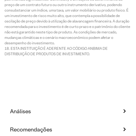
preço de um contrato futuro ou outro instrumento derivativo, podendo
consubstanciar um índice, uma taxa, um valor mobiliário ou produto físico. É
um investimento de risco muito alto, que contempla a possibilidade de
oscilação de preço devido à utilização de alavancagem financeira. A duração
recomendada para o investimento é de curto prazo e o patrimônio do cliente
não está garantido neste tipo de produto. As condições de mercado,
mudanças climáticas e o cenário macroeconômico podem afetar o
desempenho do investimento.
ESTA INSTITUIÇÃO É ADERENTE AO CÓDIGO ANBIMA DE
DISTRIBUIÇÃO DE PRODUTOS DE INVESTIMENTO.
Análises
Recomendações