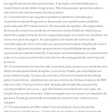
em significativas perdas patrimoniais. A duração recomendada para o
investimento é de médio-longo prazo. Não há quaisquer garantias sobre o
patrimônio do cliente neste tipo de produto.
O investimento em opções é preferencialmente indicado para
investidores de perfil agressivo, de acordo com a política de suitability
praticada pela XP Investimentos. No mercado de opções, são negociados
direitos de compra ou venda de um bem por preço fixado em data futura,
devendo o adquirente do direito negociado pagar um prêmio ao vendedor tal
como num acordo seguro. As operações com esses derivativos são
consideradas de risco muito alto por apresentarem altas relações de risco e
retorno e algumas posições apresentarem a possibilidade de perdas
superiores ao capital investido. A duração recomendada para o investimento
é de curto prazo e o patrimônio do cliente não está garantido neste tipo de
produto.
O investimento em termos são contratos para compra ou a venda de uma
determinada quantidade de ações, a um preço fixado, para liquidação em
prazo determinado. O prazo do contrato a Termo é livremente escolhido
pelos investidores, obedecendo o prazo mínimo de 16 dias e máximo de 999
dias corridos. O preço será o valor da ação adicionado de uma parcela
correspondente aos juros – que são fixados livremente em mercado, em
função do prazo do contrato. Toda transação a termo requer um depósito de
garantia. Essas garantias são prestadas em duas formas: cobertura ou
margem.
O investimento em Mercados Futuros embute riscos de perdas
patrimoniais significativos. Commodity é um objeto ou determinante de