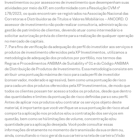
Investimentos ou por assessores de investimento que desempenham suas
atividades por meio da XP, em conformidade com a Resolução CVM nº
178/2023, os quais encontram-se registrados na Associação Nacional das
Corretoras e Distribuidoras de Títulos e Valores Mobiliários – ANCORD. O
assessor de investimento não pode realizar consultoria, administração ou
gestão de patrimônio de clientes, devendo atuar como intermediário e
solicitar autorização prévia do cliente para a realização de qualquer operação
no mercado de capitais.
Para fins de verificação da adequação do perfil do investidor aos serviços e
produtos de investimento oferecidos pela XP Investimentos, utilizamos a
metodologia de adequação dos produtos por portfólio, nos termos das
Regras e Procedimentos ANBIMA de Suitability nº 01 e do Código ANBIMA
de Distribuição de Produtos de Investimento. Essa metodologia consiste em
atribuir uma pontuação máxima de risco para cada perfil de investidor
(conservador, moderado e agressivo), bem como uma pontuação de risco
para cada um dos produtos oferecidos pela XP Investimentos, de modo que
todos os clientes possam ter acesso a todos os produtos, desde que dentro
das quantidades e limites da pontuação de risco definidas para o seu perfil.
Antes de aplicar nos produtos e/ou contratar os serviços objeto deste
material, é importante que você verifique se a sua pontuação de risco atual
comporta a aplicação nos produtos e/ou a contratação dos serviços em
questão, bem como se há limitações de volume, concentração e/ou
quantidade para a aplicação desejada. Você pode consultar essas
informações diretamente no momento da transmissão da sua ordem ou,
ainda, consultando o risco geral da sua carteira na tela de carteira (Visão