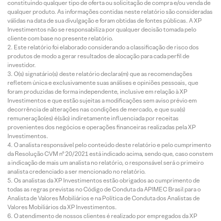
constituindo qualquer tipo de oferta ou solicitação de compra e/ou venda de
qualquer produto. As informações contidas neste relatório são consideradas
válidas na data de sua divulgação e foram obtidas de fontes públicas. A XP
Investimentos não se responsabiliza por qualquer decisão tomada pelo
cliente com base no presente relatório.
Este relatório foi elaborado considerando a classificação de risco dos
produtos de modo a gerar resultados de alocação para cada perfil de
investidor.
O(s) signatário(s) deste relatório declara(m) que as recomendações
refletem única e exclusivamente suas análises e opiniões pessoais, que
foram produzidas de forma independente, inclusive em relação à XP
Investimentos e que estão sujeitas a modificações sem aviso prévio em
decorrência de alterações nas condições de mercado, e que sua(s)
remuneração(es) é(são) indiretamente influenciada por receitas
provenientes dos negócios e operações financeiras realizadas pela XP
Investimentos.
O analista responsável pelo conteúdo deste relatório e pelo cumprimento
da Resolução CVM nº 20/2021 está indicado acima, sendo que, caso constem
a indicação de mais um analista no relatório, o responsável será o primeiro
analista credenciado a ser mencionado no relatório.
Os analistas da XP Investimentos estão obrigados ao cumprimento de
todas as regras previstas no Código de Conduta da APIMEC Brasil para o
Analista de Valores Mobiliários e na Política de Conduta dos Analistas de
Valores Mobiliários da XP Investimentos.
O atendimento de nossos clientes é realizado por empregados da XP